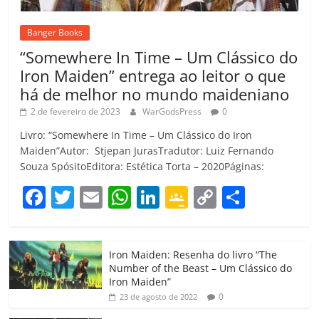
Banger Books
“Somewhere In Time – Um Clássico do
Iron Maiden” entrega ao leitor o que
há de melhor no mundo maideniano
2 de fevereiro de 2023
WarGodsPress
0
Livro: “Somewhere In Time – Um Clássico do Iron
Maiden”Autor: Stjepan JurasTradutor: Luiz Fernando
Souza SpósitoEditora: Estética Torta – 2020Páginas:
F
T
E
W
Li
G
C
C
a
w
m
h
n
o
o
o
c
itt
ai
at
k
o
p
m
Iron Maiden: Resenha do livro “The
e
er
l
s
e
gl
y
p
Number of the Beast – Um Clássico do
b
A
dI
e
Li
ar
Iron Maiden”
0
23 de agosto de 2022
o
p
n
Cl
n
til