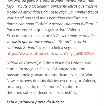
horrores da guerra, e seus acontecimentos reais, não
faço “Tribute a Cicciolina”, apresento letras que trazem
à tona as atrocidades da nossa raça. Em minhas tropas
War Metal não será mais permitido vocalista que
dorme cantando “Scória” e acorda cantando Birlium…”.
Para entender o que o guitarrista Valério
Exterminator disse sobre
“não será mais permitido
vocalista que dorme cantando “Scória” e acorda
cantando Birlium”
acesse o link a seguir:
https://www.youtube.com/watch?v=ylguND5XW8I
“Diário de Guerra”
, o último disco do Holocausto
com a formação clássica, foi lançado no ano
passado pela gravadora americana Nuclear War
Now e através de dois diários escritos por Valério,
no ano passado, os fãs poderão saber mais
detalhes sobre o desenrolar da história:
Leia a primeira parte do diário: