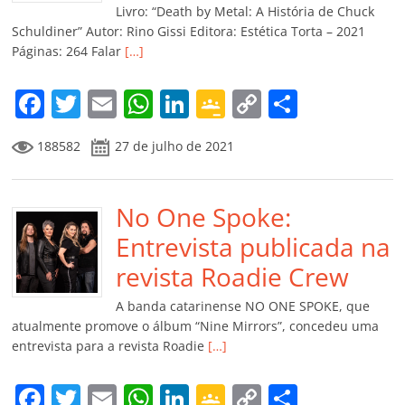
k
ss
ar
Livro: “Death by Metal: A História de Chuck
ro
Schuldiner” Autor: Rino Gissi Editora: Estética Torta – 2021
Páginas: 264 Falar
[…]
o
m
F
T
E
W
Li
G
C
C
a
w
m
h
n
o
o
o
188582
27 de julho de 2021
c
itt
ai
at
k
o
p
m
e
er
l
s
e
gl
y
p
b
No One Spoke:
A
dI
e
Li
ar
o
p
n
Cl
n
til
Entrevista publicada na
o
p
a
k
h
revista Roadie Crew
k
ss
ar
A banda catarinense NO ONE SPOKE, que
ro
atualmente promove o álbum “Nine Mirrors”, concedeu uma
entrevista para a revista Roadie
[…]
o
m
F
T
E
W
Li
G
C
C