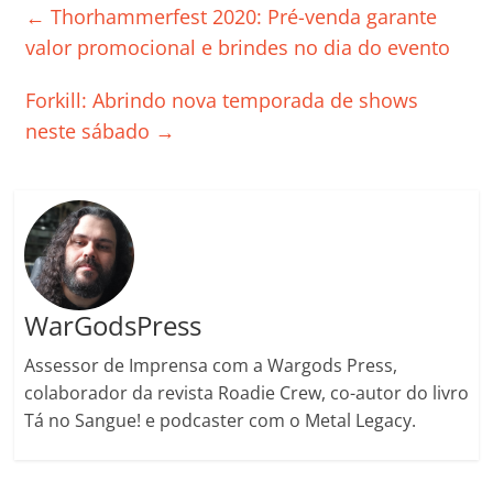
e
er
l
s
e
gl
y
p
←
Thorhammerfest 2020: Pré-venda garante
b
A
dI
e
Li
ar
valor promocional e brindes no dia do evento
o
p
n
Cl
n
til
Forkill: Abrindo nova temporada de shows
o
p
a
k
h
neste sábado
→
k
ss
ar
ro
o
m
WarGodsPress
Assessor de Imprensa com a Wargods Press,
colaborador da revista Roadie Crew, co-autor do livro
Tá no Sangue! e podcaster com o Metal Legacy.