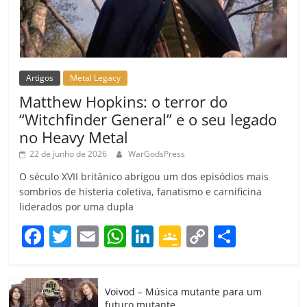
Artigos
Metal Legacy
Matthew Hopkins: o terror do
“Witchfinder General” e o seu legado
no Heavy Metal
22 de junho de 2026
WarGodsPress
O século XVII britânico abrigou um dos episódios mais
sombrios de histeria coletiva, fanatismo e carnificina
liderados por uma dupla
F
T
E
W
Li
G
C
C
a
w
m
h
n
o
o
o
c
itt
ai
at
k
o
p
m
Voivod – Música mutante para um
e
er
l
s
e
gl
y
p
futuro mutante