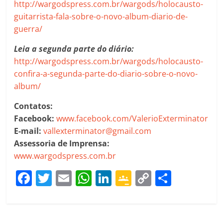
http://wargodspress.com.br/wargods/holocausto-
guitarrista-fala-sobre-o-novo-album-diario-de-
guerra/
Leia a segunda parte do diário:
http://wargodspress.com.br/wargods/holocausto-
confira-a-segunda-parte-do-diario-sobre-o-novo-
album/
Contatos:
Facebook:
www.facebook.com/ValerioExterminator
E-mail:
vallexterminator@gmail.com
Assessoria de Imprensa:
www.wargodspress.com.br
F
T
E
W
Li
G
C
C
a
w
m
h
n
o
o
o
c
itt
ai
at
k
o
p
m