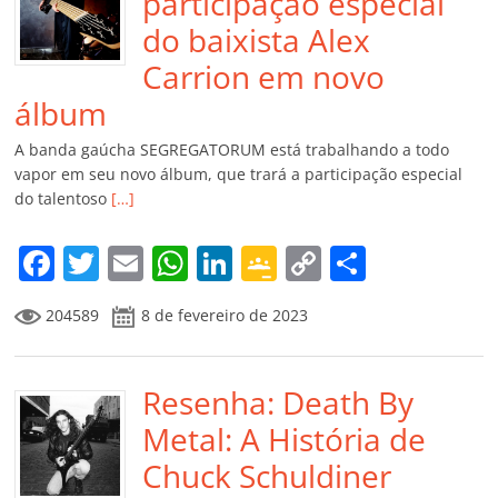
participação especial
do baixista Alex
Carrion em novo
álbum
A banda gaúcha SEGREGATORUM está trabalhando a todo
vapor em seu novo álbum, que trará a participação especial
do talentoso
[…]
F
T
E
W
Li
G
C
C
a
w
m
h
n
o
o
o
204589
8 de fevereiro de 2023
c
itt
ai
at
k
o
p
m
e
er
l
s
e
gl
y
p
b
Resenha: Death By
A
dI
e
Li
ar
o
p
n
Cl
n
til
Metal: A História de
o
p
a
k
h
Chuck Schuldiner