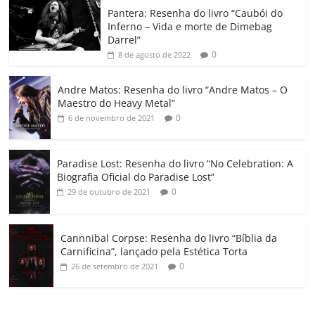
o
p
a
k
h
Pantera: Resenha do livro “Caubói do
Inferno – Vida e morte de Dimebag
k
ss
ar
Darrel”
ro
0
8 de agosto de 2022
o
Andre Matos: Resenha do livro “Andre Matos – O
m
Maestro do Heavy Metal”
0
6 de novembro de 2021
Paradise Lost: Resenha do livro “No Celebration: A
Biografia Oficial do Paradise Lost”
0
29 de outubro de 2021
Cannnibal Corpse: Resenha do livro “Bíblia da
Carnificina”, lançado pela Estética Torta
0
26 de setembro de 2021