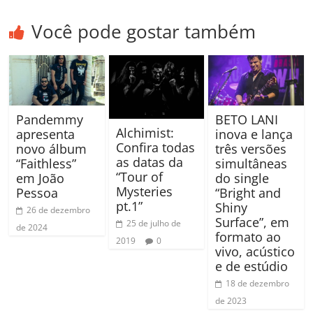
Você pode gostar também
Pandemmy
BETO LANI
Alchimist:
apresenta
inova e lança
Confira todas
novo álbum
três versões
as datas da
“Faithless”
simultâneas
“Tour of
em João
do single
Mysteries
Pessoa
“Bright and
pt.1”
Shiny
26 de dezembro
Surface”, em
25 de julho de
de 2024
formato ao
2019
0
vivo, acústico
e de estúdio
18 de dezembro
de 2023