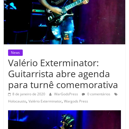
News
Valério Exterminator:
Guitarrista abre agenda
para turnê comemorativa
8 de janeiro de 2020
WarGodsPress
0 comentários
,
,
Holocausto
Valério Exterminator
Wargods Press