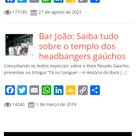
a
w
m
h
n
o
o
o
177185
27 de agosto de 2021
c
itt
ai
at
k
o
p
m
e
er
l
s
e
gl
y
p
b
Bar João: Saiba tudo
A
dI
e
Li
ar
o
p
n
Cl
n
til
sobre o templo dos
o
p
a
k
h
headbangers gaúchos
k
ss
ar
Consultando os textos especiais sobre o Rock Pesado Gaúcho,
ro
presentes na trilogia “Tá no Sangue! – A História do Rock
[…]
o
F
T
E
W
Li
G
C
C
m
a
w
m
h
n
o
o
o
14240
1 de março de 2019
c
itt
ai
at
k
o
p
m
e
er
l
s
e
gl
y
p
b
A
dI
e
Li
ar