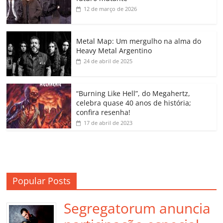
b
A
dI
e
Li
ar
12 de março de 2026
o
p
n
Cl
n
til
o
p
a
k
h
Metal Map: Um mergulho na alma do
Heavy Metal Argentino
k
ss
ar
24 de abril de 2025
ro
o
“Burning Like Hell”, do Megahertz,
m
celebra quase 40 anos de história;
confira resenha!
17 de abril de 2023
Popular Posts
Segregatorum anuncia