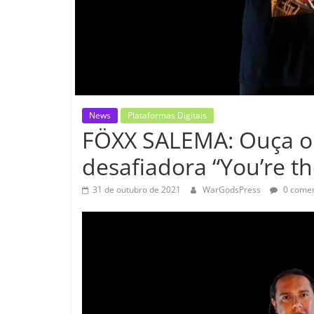
News
Plataformas Digitais
FÖXX SALEMA: Ouça o n
desafiadora “You’re th
31 de outubro de 2021
WarGodsPress
0 comen