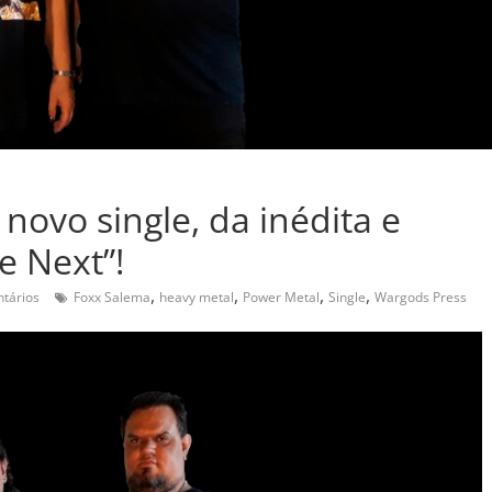
ovo single, da inédita e
e Next”!
,
,
,
,
tários
Foxx Salema
heavy metal
Power Metal
Single
Wargods Press