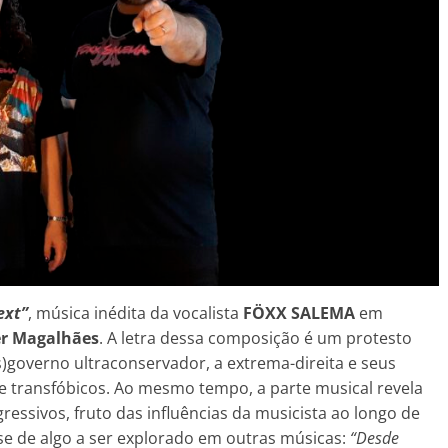
ext”
, música inédita da vocalista
FÖXX SALEMA
em
r Magalhães
. A letra dessa composição é um protesto
es)governo ultraconservador, a extrema-direita e seus
e transfóbicos. Ao mesmo tempo, a parte musical revela
essivos, fruto das influências da musicista ao longo de
-se de algo a ser explorado em outras músicas:
“Desde