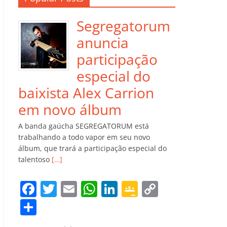
Segregatorum
anuncia
participação
especial do
baixista Alex Carrion
em novo álbum
A banda gaúcha SEGREGATORUM está
trabalhando a todo vapor em seu novo
álbum, que trará a participação especial do
talentoso
[…]
F
T
E
W
Li
G
C
a
w
m
h
n
o
o
C
c
itt
ai
at
k
o
p
o