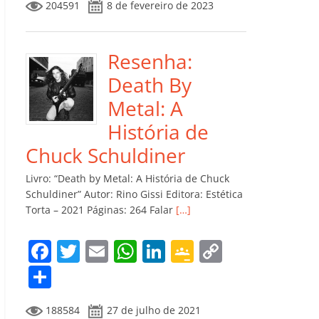
204591
8 de fevereiro de 2023
e
er
l
s
e
gl
y
m
b
A
dI
e
Li
p
o
p
n
Cl
n
ar
Resenha:
o
p
a
k
til
Death By
k
ss
h
Metal: A
ro
ar
História de
o
Chuck Schuldiner
m
Livro: “Death by Metal: A História de Chuck
Schuldiner” Autor: Rino Gissi Editora: Estética
Torta – 2021 Páginas: 264 Falar
[…]
F
T
E
W
Li
G
C
a
w
m
h
n
o
o
C
c
itt
ai
at
k
o
p
o
188584
27 de julho de 2021