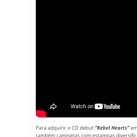
Para adquirir o CD debut
“Rebel Hearts”
em 
também camisetas com estampas diversifica