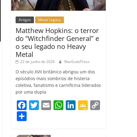
Artigos
Metal Legacy
Matthew Hopkins: o terror
do “Witchfinder General” e
o seu legado no Heavy
Metal
22 de junho de 2026
WarGodsPress
O século XVII britânico abrigou um dos
episódios mais sombrios de histeria
coletiva, fanatismo e carnificina liderados
por uma dupla
F
T
E
W
Li
G
C
a
w
m
h
n
o
o
C
c
itt
ai
at
k
o
p
o
e
er
l
s
e
gl
y
m