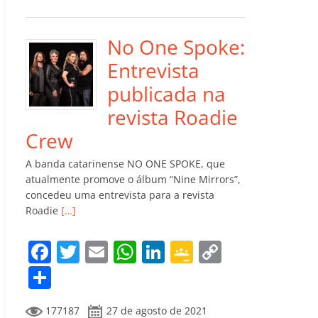
e
er
l
s
e
gl
y
m
b
A
dI
e
Li
p
o
p
n
Cl
n
ar
No One Spoke:
o
p
a
k
til
Entrevista
k
ss
h
publicada na
ro
ar
revista Roadie
o
Crew
m
A banda catarinense NO ONE SPOKE, que
atualmente promove o álbum “Nine Mirrors”,
concedeu uma entrevista para a revista
Roadie
[…]
F
T
E
W
Li
G
C
a
w
m
h
n
o
o
C
c
itt
ai
at
k
o
p
o
177187
27 de agosto de 2021