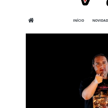
Wargods
INÍCIO
NOVIDAD
Press
Assessoria
e
Conteúdos