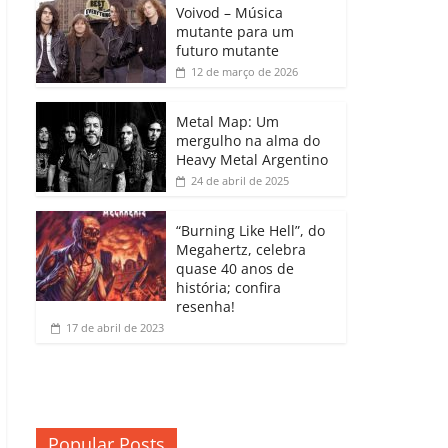
b
A
dI
e
Li
Voivod – Música
p
mutante para um
o
p
n
Cl
n
ar
futuro mutante
12 de março de 2026
o
p
a
k
til
k
ss
h
Metal Map: Um
ro
mergulho na alma do
ar
Heavy Metal Argentino
o
24 de abril de 2025
m
“Burning Like Hell”, do
Megahertz, celebra
quase 40 anos de
história; confira
resenha!
17 de abril de 2023
Popular Posts