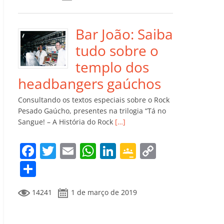
e
er
l
s
e
gl
y
m
b
A
dI
e
Li
p
o
p
n
Cl
n
ar
Bar João: Saiba
o
p
a
k
til
tudo sobre o
k
ss
h
templo dos
ro
ar
headbangers gaúchos
o
Consultando os textos especiais sobre o Rock
m
Pesado Gaúcho, presentes na trilogia “Tá no
Sangue! – A História do Rock
[…]
F
T
E
W
Li
G
C
a
w
m
h
n
o
o
C
c
itt
ai
at
k
o
p
o
14241
1 de março de 2019
e
er
l
s
e
gl
y
m
b
A
dI
e
Li
p