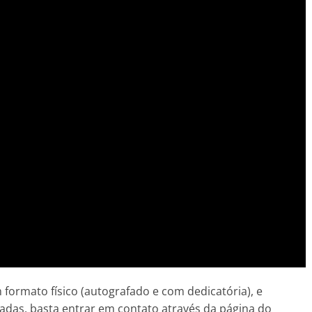
formato físico (autografado e com dedicatória), e
das, basta entrar em contato através da página do