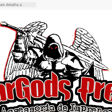
en detalha a
“Fly Rig” definitivo
estival Hell’s Heroes
vídeo de guitar & bass
e “Eclipse”, segundo
um “Dreaming”
tiona a
e a artificialidade
ngle e videoclipe de
s”
da gaúcha de Heavy
debut “Hellforge”
ingle “Dead Flies
á nas plataformas em
rge A. Romero