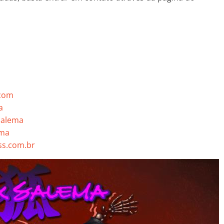
.com
a
salema
ema
s.com.br