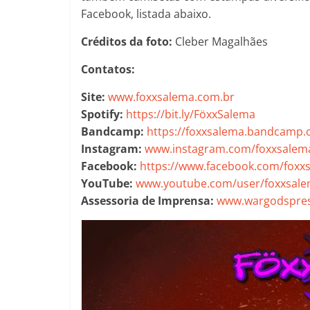
Facebook, listada abaixo.
Créditos da foto:
Cleber Magalhães
Contatos:
Site:
www.foxxsalema.com.br
Spotify:
https://bit.ly/FöxxSalema
Bandcamp:
https://foxxsalema.bandcamp
Instagram:
www.instagram.com/foxxsalem
Facebook:
https://www.facebook.com/foxx
YouTube:
www.youtube.com/user/foxxsal
Assessoria de Imprensa:
www.wargodspres