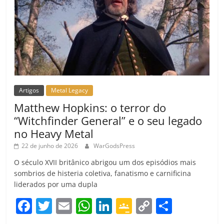
Artigos
Metal Legacy
Matthew Hopkins: o terror do
“Witchfinder General” e o seu legado
no Heavy Metal
22 de junho de 2026
WarGodsPress
O século XVII britânico abrigou um dos episódios mais
sombrios de histeria coletiva, fanatismo e carnificina
liderados por uma dupla
F
T
E
W
Li
G
C
C
a
w
m
h
n
o
o
o