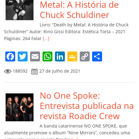
o
p
n
Cl
n
til
Metal: A História de
o
p
a
k
h
Chuck Schuldiner
k
ss
ar
Livro: “Death by Metal: A História de Chuck
ro
Schuldiner” Autor: Rino Gissi Editora: Estética Torta – 2021
Páginas: 264 Falar
[…]
o
m
F
T
E
W
Li
G
C
C
a
w
m
h
n
o
o
o
188592
27 de julho de 2021
c
itt
ai
at
k
o
p
m
e
er
l
s
e
gl
y
p
b
No One Spoke:
A
dI
e
Li
ar
o
p
n
Cl
n
til
Entrevista publicada na
o
p
a
k
h
revista Roadie Crew
k
ss
ar
A banda catarinense NO ONE SPOKE, que
ro
atualmente promove o álbum “Nine Mirrors”, concedeu uma