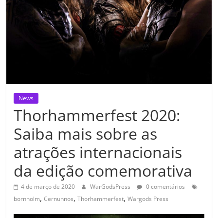
News
Thorhammerfest 2020:
Saiba mais sobre as
atrações internacionais
da edição comemorativa
4 de março de 2020
WarGodsPress
0 comentários
,
,
,
bornholm
Cernunnos
Thorhammerfest
Wargods Press