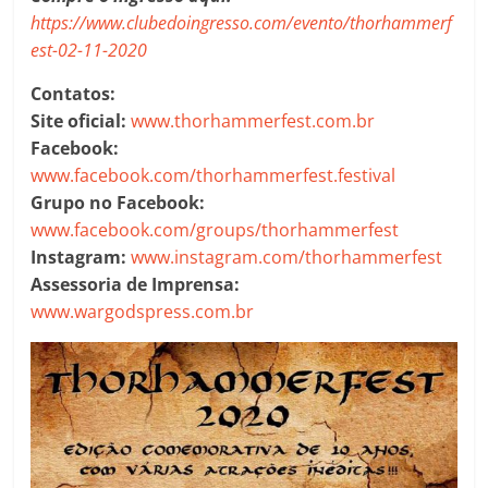
https://www.clubedoingresso.com/evento/thorhammerf
est-02-11-2020
Contatos:
Site oficial:
www.thorhammerfest.com.br
Facebook:
www.facebook.com/thorhammerfest.festival
Grupo no Facebook:
www.facebook.com/groups/thorhammerfest
Instagram:
www.instagram.com/thorhammerfest
Assessoria de Imprensa:
www.wargodspress.com.br