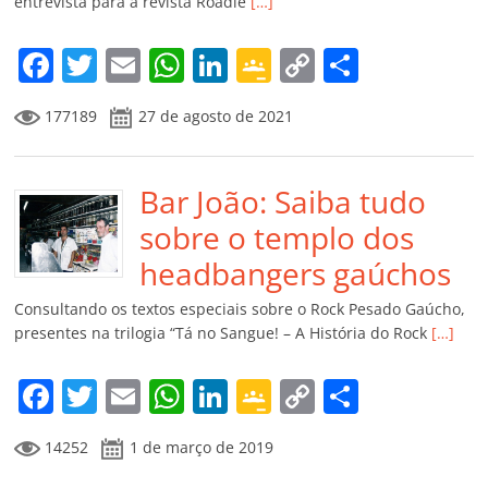
entrevista para a revista Roadie
[…]
o
m
F
T
E
W
Li
G
C
C
a
w
m
h
n
o
o
o
177189
27 de agosto de 2021
c
itt
ai
at
k
o
p
m
e
er
l
s
e
gl
y
p
b
Bar João: Saiba tudo
A
dI
e
Li
ar
o
p
n
Cl
n
til
sobre o templo dos
o
p
a
k
h
headbangers gaúchos
k
ss
ar
Consultando os textos especiais sobre o Rock Pesado Gaúcho,
ro
presentes na trilogia “Tá no Sangue! – A História do Rock
[…]
o
F
T
E
W
Li
G
C
C
m
a
w
m
h
n
o
o
o
14252
1 de março de 2019
c
itt
ai
at
k
o
p
m