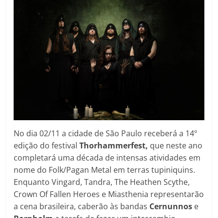
No dia 02/11 a cidade de São Paulo receberá a 14º
edição do festival
Thorhammerfest,
que neste ano
completará uma década de intensas atividades em
nome do Folk/Pagan Metal em terras tupiniquins.
Enquanto Vingard, Tandra, The Heathen Scythe,
Crown Of Fallen Heroes e Miasthenia representarão
a cena brasileira, caberão às bandas
Cernunnos
e