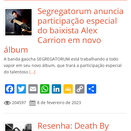
Segregatorum anuncia
participação especial
do baixista Alex
Carrion em novo
álbum
A banda gaúcha SEGREGATORUM está trabalhando a todo
vapor em seu novo álbum, que trará a participação especial
do talentoso
[…]
F
T
E
W
Li
G
C
C
a
w
m
h
n
o
o
o
204597
8 de fevereiro de 2023
c
itt
ai
at
k
o
p
m
e
er
l
s
e
gl
y
p
b
Resenha: Death By
A
dI
e
Li
ar