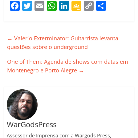
F
T
E
W
Li
G
C
C
a
w
m
h
n
o
o
o
c
itt
ai
at
k
o
p
m
e
er
l
s
e
gl
y
p
←
Valério Exterminator: Guitarrista levanta
b
A
dI
e
Li
ar
questões sobre o underground
o
p
n
Cl
n
til
One of Them: Agenda de shows com datas em
o
p
a
k
h
Montenegro e Porto Alegre
→
k
ss
ar
ro
o
m
WarGodsPress
Assessor de Imprensa com a Wargods Press,