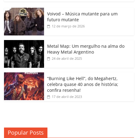
c
itt
ai
at
k
o
p
m
Voivod – Música mutante para um
e
er
l
s
e
gl
y
p
futuro mutante
b
A
dI
e
Li
ar
12 de março de 2026
o
p
n
Cl
n
til
o
p
a
k
h
Metal Map: Um mergulho na alma do
Heavy Metal Argentino
k
ss
ar
24 de abril de 2025
ro
o
“Burning Like Hell”, do Megahertz,
m
celebra quase 40 anos de história;
confira resenha!
17 de abril de 2023
Popular Posts