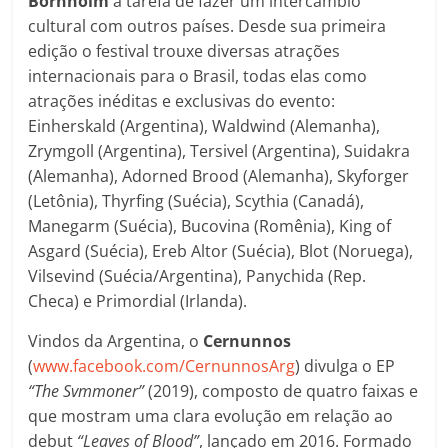
Bornholm
a tarefa de fazer um intercambio
cultural com outros países. Desde sua primeira
edição o festival trouxe diversas atrações
internacionais para o Brasil, todas elas como
atrações inéditas e exclusivas do evento:
Einherskald (Argentina), Waldwind (Alemanha),
Zrymgoll (Argentina), Tersivel (Argentina), Suidakra
(Alemanha), Adorned Brood (Alemanha), Skyforger
(Letônia), Thyrfing (Suécia), Scythia (Canadá),
Manegarm (Suécia), Bucovina (Romênia), King of
Asgard (Suécia), Ereb Altor (Suécia), Blot (Noruega),
Vilsevind (Suécia/Argentina), Panychida (Rep.
Checa) e Primordial (Irlanda).
Vindos da Argentina, o
Cernunnos
(
www.facebook.com/CernunnosArg
) divulga o EP
“The Svmmoner”
(2019), composto de quatro faixas e
que mostram uma clara evolução em relação ao
debut
“Leaves of Blood”
, lançado em 2016. Formado