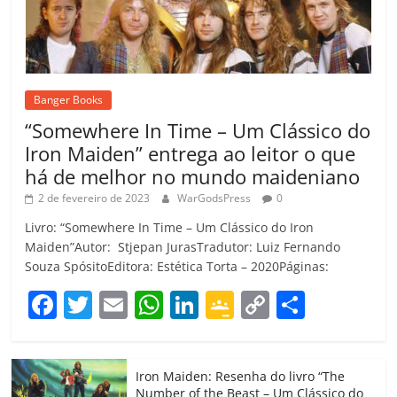
Banger Books
“Somewhere In Time – Um Clássico do
Iron Maiden” entrega ao leitor o que
há de melhor no mundo maideniano
2 de fevereiro de 2023
WarGodsPress
0
Livro: “Somewhere In Time – Um Clássico do Iron
Maiden”Autor: Stjepan JurasTradutor: Luiz Fernando
Souza SpósitoEditora: Estética Torta – 2020Páginas:
F
T
E
W
Li
G
C
C
a
w
m
h
n
o
o
o
c
itt
ai
at
k
o
p
m
Iron Maiden: Resenha do livro “The
e
er
l
s
e
gl
y
p
Number of the Beast – Um Clássico do