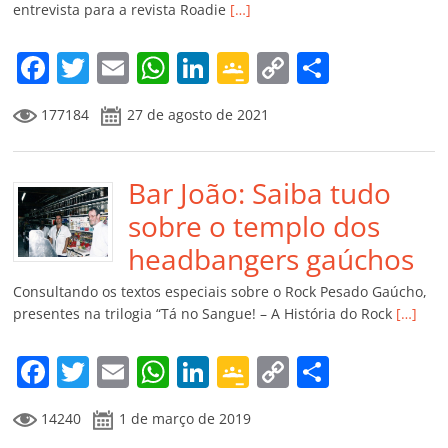
entrevista para a revista Roadie
[…]
o
m
F
T
E
W
Li
G
C
C
a
w
m
h
n
o
o
o
177184
27 de agosto de 2021
c
itt
ai
at
k
o
p
m
e
er
l
s
e
gl
y
p
b
Bar João: Saiba tudo
A
dI
e
Li
ar
o
p
n
Cl
n
til
sobre o templo dos
o
p
a
k
h
headbangers gaúchos
k
ss
ar
Consultando os textos especiais sobre o Rock Pesado Gaúcho,
ro
presentes na trilogia “Tá no Sangue! – A História do Rock
[…]
o
F
T
E
W
Li
G
C
C
m
a
w
m
h
n
o
o
o
14240
1 de março de 2019
c
itt
ai
at
k
o
p
m