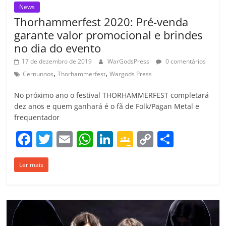
News
Thorhammerfest 2020: Pré-venda
garante valor promocional e brindes
no dia do evento
17 de dezembro de 2019
WarGodsPress
0 comentários
,
,
Cernunnos
Thorhammerfest
Wargods Press
No próximo ano o festival THORHAMMERFEST completará
dez anos e quem ganhará é o fã de Folk/Pagan Metal e
frequentador
F
T
E
W
Li
G
C
C
a
w
m
h
n
o
o
o
Ler mais
c
itt
ai
at
k
o
p
m
e
er
l
s
e
gl
y
p
b
A
dI
e
Li
ar
o
p
n
Cl
n
til