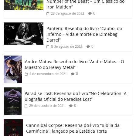
Number of the Beast – Um Clássico do
b
A
dI
e
Li
ar
Iron Maiden”
0
23 de agosto de 2022
o
p
n
Cl
n
til
o
p
a
k
h
Pantera: Resenha do livro “Caubói do
Inferno – Vida e morte de Dimebag
k
ss
ar
Darrel”
ro
0
8 de agosto de 2022
o
Andre Matos: Resenha do livro “Andre Matos – O
m
Maestro do Heavy Metal”
0
6 de novembro de 2021
Paradise Lost: Resenha do livro “No Celebration: A
Biografia Oficial do Paradise Lost”
0
29 de outubro de 2021
Cannnibal Corpse: Resenha do livro “Bíblia da
Carnificina”, lançado pela Estética Torta