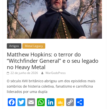
Artigos
Metal Legacy
Matthew Hopkins: o terror do
“Witchfinder General” e o seu legado
no Heavy Metal
22 de junho de 2026
WarGodsPress
O século XVII britânico abrigou um dos episódios mais
sombrios de histeria coletiva, fanatismo e carnificina
liderados por uma dupla
F
T
E
W
Li
G
C
C