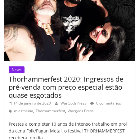
ro
o
m
News
Thorhammerfest 2020: Ingressos de
pré-venda com preço especial estão
quase esgotados
14 de janeiro de 2020
WarGodsPress
0 comentários
,
,
miasthenia
Thorhammerfest
Wargods Press
Prestes a completar 10 anos de intenso trabalho em prol
da cena Folk/Pagan Metal, o festival THORHAMMERFEST
receberá, no dia