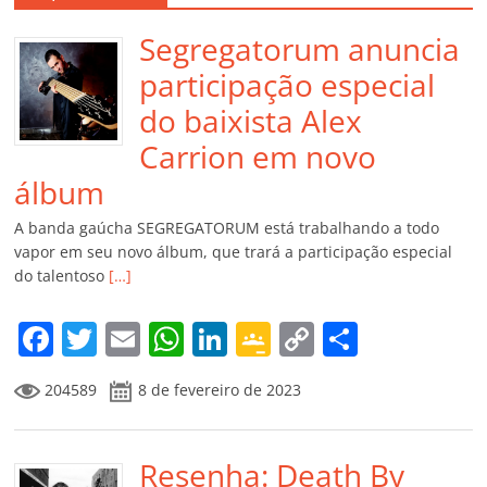
Segregatorum anuncia
participação especial
do baixista Alex
Carrion em novo
álbum
A banda gaúcha SEGREGATORUM está trabalhando a todo
vapor em seu novo álbum, que trará a participação especial
do talentoso
[…]
F
T
E
W
Li
G
C
C
a
w
m
h
n
o
o
o
204589
8 de fevereiro de 2023
c
itt
ai
at
k
o
p
m
e
er
l
s
e
gl
y
p
b
Resenha: Death By
A
dI
e
Li
ar