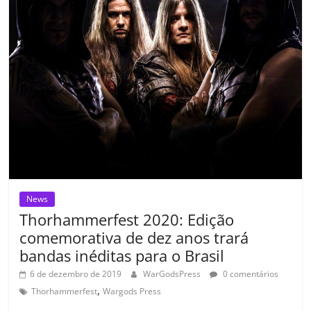
o
p
a
k
h
k
ss
ar
ro
o
m
News
Thorhammerfest 2020: Edição
comemorativa de dez anos trará
bandas inéditas para o Brasil
6 de dezembro de 2019
WarGodsPress
0 comentários
,
Thorhammerfest
Wargods Press