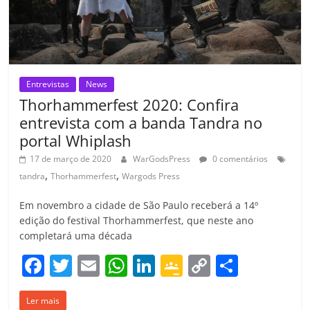
m
Entrevistas
News
Thorhammerfest 2020: Confira
entrevista com a banda Tandra no
portal Whiplash
17 de março de 2020
WarGodsPress
0 comentários
,
,
tandra
Thorhammerfest
Wargods Press
Em novembro a cidade de São Paulo receberá a 14º
edição do festival Thorhammerfest, que neste ano
completará uma década
F
T
E
W
Li
G
C
C
a
w
m
h
n
o
o
o
Ler mais
c
itt
ai
at
k
o
p
m