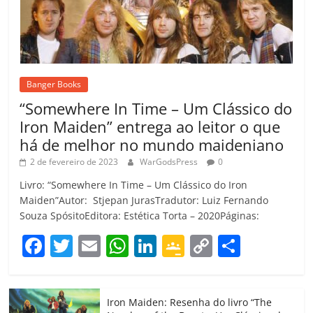
Banger Books
“Somewhere In Time – Um Clássico do
Iron Maiden” entrega ao leitor o que
há de melhor no mundo maideniano
2 de fevereiro de 2023
WarGodsPress
0
Livro: “Somewhere In Time – Um Clássico do Iron
Maiden”Autor: Stjepan JurasTradutor: Luiz Fernando
Souza SpósitoEditora: Estética Torta – 2020Páginas:
F
T
E
W
Li
G
C
C
a
w
m
h
n
o
o
o
c
itt
ai
at
k
o
p
m
Iron Maiden: Resenha do livro “The
e
er
l
s
e
gl
y
p