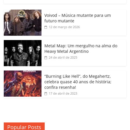
a
w
m
h
n
o
o
o
c
itt
ai
at
k
o
p
m
Voivod – Música mutante para um
e
er
l
s
e
gl
y
p
futuro mutante
b
A
dI
e
Li
ar
12 de março de 2026
o
p
n
Cl
n
til
o
p
a
k
h
Metal Map: Um mergulho na alma do
Heavy Metal Argentino
k
ss
ar
24 de abril de 2025
ro
o
“Burning Like Hell”, do Megahertz,
m
celebra quase 40 anos de história;
confira resenha!
17 de abril de 2023
Popular Posts