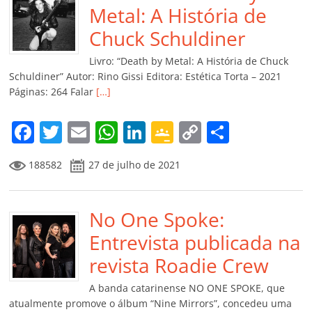
o
p
n
Cl
n
til
Metal: A História de
o
p
a
k
h
Chuck Schuldiner
k
ss
ar
Livro: “Death by Metal: A História de Chuck
ro
Schuldiner” Autor: Rino Gissi Editora: Estética Torta – 2021
Páginas: 264 Falar
[…]
o
m
F
T
E
W
Li
G
C
C
a
w
m
h
n
o
o
o
188582
27 de julho de 2021
c
itt
ai
at
k
o
p
m
e
er
l
s
e
gl
y
p
b
No One Spoke:
A
dI
e
Li
ar
o
p
n
Cl
n
til
Entrevista publicada na
o
p
a
k
h
revista Roadie Crew
k
ss
ar
A banda catarinense NO ONE SPOKE, que
ro
atualmente promove o álbum “Nine Mirrors”, concedeu uma