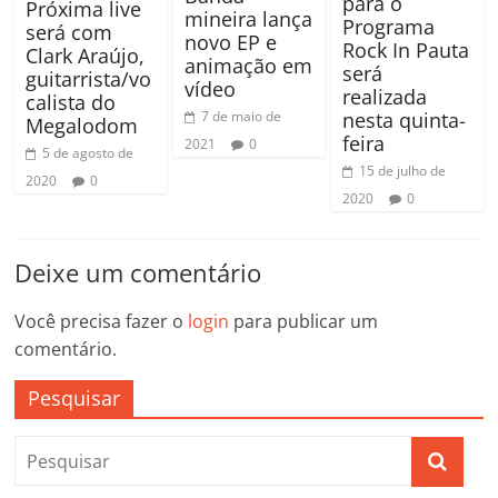
para o
Próxima live
mineira lança
Programa
será com
novo EP e
Rock In Pauta
Clark Araújo,
animação em
será
guitarrista/vo
vídeo
realizada
calista do
nesta quinta-
7 de maio de
Megalodom
feira
2021
0
5 de agosto de
15 de julho de
2020
0
2020
0
Deixe um comentário
Você precisa fazer o
login
para publicar um
comentário.
Pesquisar