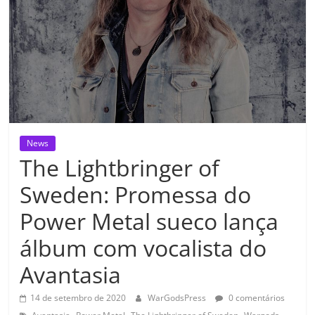
News
The Lightbringer of
Sweden: Promessa do
Power Metal sueco lança
álbum com vocalista do
Avantasia
14 de setembro de 2020
WarGodsPress
0 comentários
,
,
,