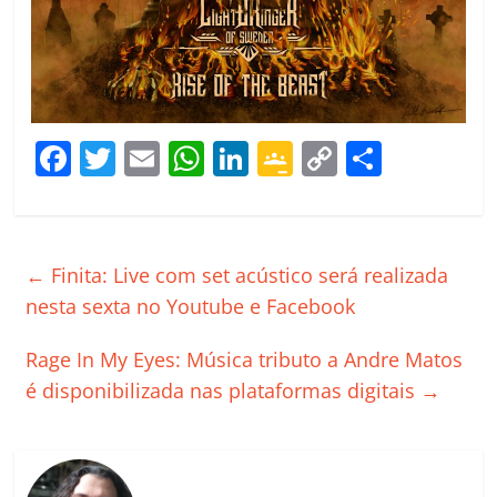
F
T
E
W
Li
G
C
C
a
w
m
h
n
o
o
o
c
itt
ai
at
k
o
p
m
e
er
l
s
e
gl
y
p
←
Finita: Live com set acústico será realizada
b
A
dI
e
Li
ar
nesta sexta no Youtube e Facebook
o
p
n
Cl
n
til
Rage In My Eyes: Música tributo a Andre Matos
o
p
a
k
h
é disponibilizada nas plataformas digitais
→
k
ss
ar
ro
o