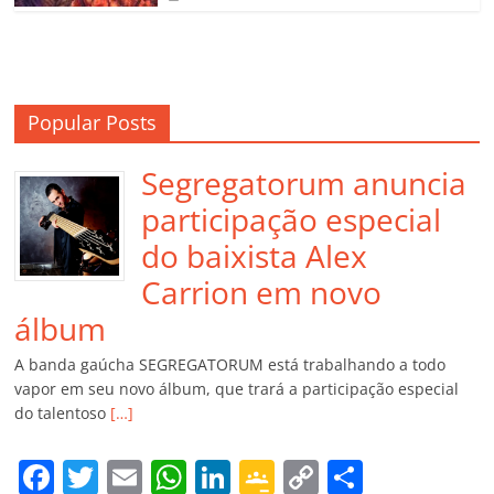
Popular Posts
Segregatorum anuncia
participação especial
do baixista Alex
Carrion em novo
álbum
A banda gaúcha SEGREGATORUM está trabalhando a todo
vapor em seu novo álbum, que trará a participação especial
do talentoso
[…]
F
T
E
W
Li
G
C
C