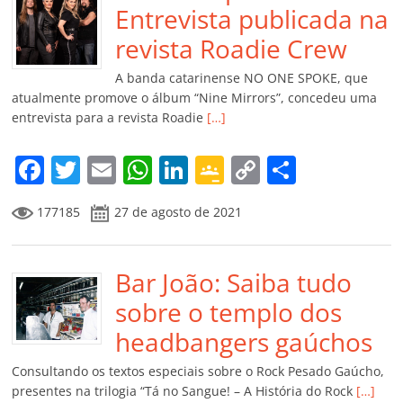
o
p
n
Cl
n
til
Entrevista publicada na
o
p
a
k
h
revista Roadie Crew
k
ss
ar
A banda catarinense NO ONE SPOKE, que
ro
atualmente promove o álbum “Nine Mirrors”, concedeu uma
entrevista para a revista Roadie
[…]
o
m
F
T
E
W
Li
G
C
C
a
w
m
h
n
o
o
o
177185
27 de agosto de 2021
c
itt
ai
at
k
o
p
m
e
er
l
s
e
gl
y
p
b
Bar João: Saiba tudo
A
dI
e
Li
ar
o
p
n
Cl
n
til
sobre o templo dos
o
p
a
k
h
headbangers gaúchos
k
ss
ar
Consultando os textos especiais sobre o Rock Pesado Gaúcho,
ro
presentes na trilogia “Tá no Sangue! – A História do Rock
[…]