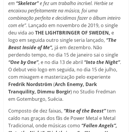
em
“Skeletor”
e fez um trabalho incrível. Herbie se
encaixou perfeitamente na música, foi uma
combinação perfeita e decidimos fazer o álbum inteiro
com ele”.
Lançado em novembro de 2019, o single
deu vida ao
THE LIGHTBRINGER OF SWEDEN,
e
logo em seguida outro single seria lançado,
“The
Beast Inside of Me”,
já em dezembro. Não
perdendo tempo, no dia 15 de janeiro sai o single
“One by One”
, e no dia 13 de abril
“Into the Night”
.
O debut veio logo em seguida, no dia 15 de julho,
com mixagem e masterização pelo experiente
Fredrik Nordström
(
Arch Enemy, Dark
Tranquility, Dimmu Borgir
) no Studio Fredman
em Gotemburgo, Suécia.
Composto de dez faixas,
“Rise of the Beast”
tem
caído nas graças dos fãs de Power Metal e Metal
Tradicional, onde músicas como
“Fallen Angels”,