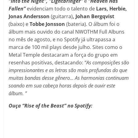
“Into the Night”, “Lightbringer”
e
“Heaven Has
Fallen”
evidenciam todo o talento de
Lars, Herbie,
Jonas Andersson
(guitarra)
, Johan Bergqvist
(baixo) e
Tobbe Jonsson
(bateria). O álbum foi o
álbum mais ouvido do canal NWOTHM Full Albuns
no mês de agosto, e no Spotify já ultrapassa a
marca de 100 mil plays desde julho. Sites como o
Metal Temple destacaram a força do grupo em
resenhas positivas, destacando:
“As composições são
impressionantes e as letras são mais profundas do que
muitas bandas desse gênero… As harmonias continuam
soando em sua cabeça horas depois de ouvir este
álbum. ”
Ouça “Rise of the Beast” no Spotify: