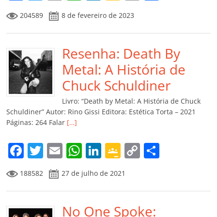
a
w
m
h
n
o
o
o
204589
8 de fevereiro de 2023
c
itt
ai
at
k
o
p
m
e
er
l
s
e
gl
y
p
b
Resenha: Death By
A
dI
e
Li
ar
o
p
n
Cl
n
til
Metal: A História de
o
p
a
k
h
Chuck Schuldiner
k
ss
ar
Livro: “Death by Metal: A História de Chuck
ro
Schuldiner” Autor: Rino Gissi Editora: Estética Torta – 2021
Páginas: 264 Falar
[…]
o
m
F
T
E
W
Li
G
C
C
a
w
m
h
n
o
o
o
188582
27 de julho de 2021
c
itt
ai
at
k
o
p
m
e
er
l
s
e
gl
y
p
b
No One Spoke:
A
dI
e
Li
ar