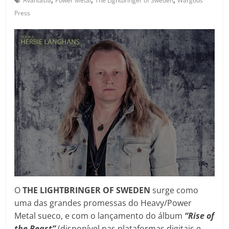
Avantasia
Power Metal
The Lightbringer of Sweden
Wargods
Press
O
THE LIGHTBRINGER OF SWEDEN
surge como
uma das grandes promessas do Heavy/Power
Metal sueco, e com o lançamento do álbum
“Rise of
the Beast”
(disponível nas plataformas digitais e