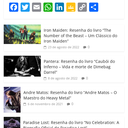
F
T
E
W
Li
G
C
C
a
w
m
h
n
o
o
o
c
itt
ai
at
k
o
p
m
Iron Maiden: Resenha do livro “The
e
er
l
s
e
gl
y
p
Number of the Beast – Um Clássico do
b
A
dI
e
Li
ar
Iron Maiden”
0
23 de agosto de 2022
o
p
n
Cl
n
til
o
p
a
k
h
Pantera: Resenha do livro “Caubói do
Inferno – Vida e morte de Dimebag
k
ss
ar
Darrel”
ro
0
8 de agosto de 2022
o
Andre Matos: Resenha do livro “Andre Matos – O
m
Maestro do Heavy Metal”
0
6 de novembro de 2021
Paradise Lost: Resenha do livro “No Celebration: A
Biografia Oficial do Paradise Lost”