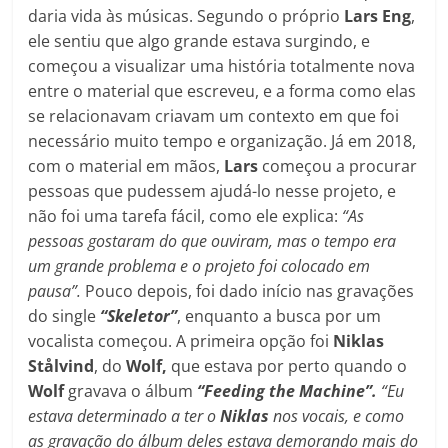
daria vida às músicas. Segundo o próprio
Lars Eng
,
ele sentiu que algo grande estava surgindo, e
começou a visualizar uma história totalmente nova
entre o material que escreveu, e a forma como elas
se relacionavam criavam um contexto em que foi
necessário muito tempo e organização. Já em 2018,
com o material em mãos,
Lars
começou a procurar
pessoas que pudessem ajudá-lo nesse projeto, e
não foi uma tarefa fácil, como ele explica:
“As
pessoas gostaram do que ouviram, mas o tempo era
um grande problema e o projeto foi colocado em
pausa”.
Pouco depois, foi dado início nas gravações
do single
“Skeletor”
, enquanto a busca por um
vocalista começou. A primeira opção foi
Niklas
Stålvind
, do
Wolf,
que estava por perto quando o
Wolf
gravava o álbum
“Feeding the Machine”.
“Eu
estava determinado a ter o
Niklas
nos vocais, e como
as gravação do álbum deles estava demorando mais do