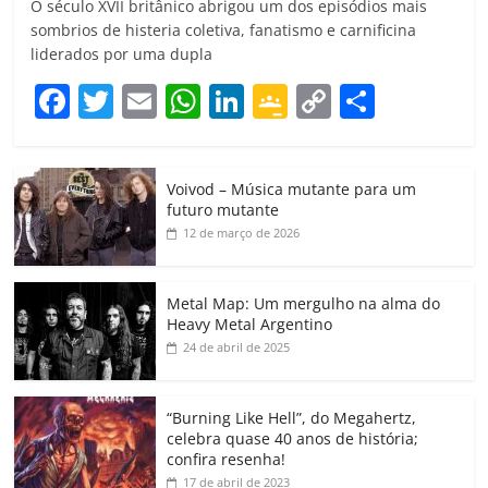
O século XVII britânico abrigou um dos episódios mais
sombrios de histeria coletiva, fanatismo e carnificina
liderados por uma dupla
F
T
E
W
Li
G
C
C
a
w
m
h
n
o
o
o
c
itt
ai
at
k
o
p
m
Voivod – Música mutante para um
e
er
l
s
e
gl
y
p
futuro mutante
b
A
dI
e
Li
ar
12 de março de 2026
o
p
n
Cl
n
til
o
p
a
k
h
Metal Map: Um mergulho na alma do
Heavy Metal Argentino
k
ss
ar
24 de abril de 2025
ro
o
“Burning Like Hell”, do Megahertz,
m
celebra quase 40 anos de história;
confira resenha!
17 de abril de 2023