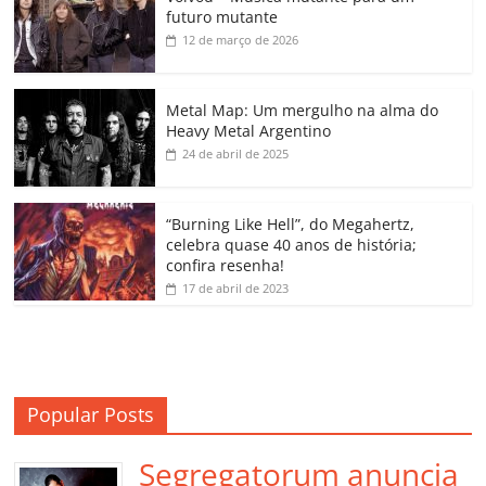
e
er
l
s
e
gl
y
p
futuro mutante
b
A
dI
e
Li
ar
12 de março de 2026
o
p
n
Cl
n
til
o
p
a
k
h
Metal Map: Um mergulho na alma do
Heavy Metal Argentino
k
ss
ar
24 de abril de 2025
ro
o
“Burning Like Hell”, do Megahertz,
m
celebra quase 40 anos de história;
confira resenha!
17 de abril de 2023
Popular Posts
Segregatorum anuncia