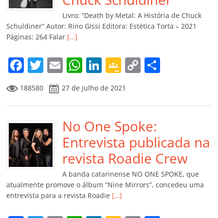
k
ss
ar
Livro: “Death by Metal: A História de Chuck
ro
Schuldiner” Autor: Rino Gissi Editora: Estética Torta – 2021
Páginas: 264 Falar
[…]
o
m
F
T
E
W
Li
G
C
C
a
w
m
h
n
o
o
o
188580
27 de julho de 2021
c
itt
ai
at
k
o
p
m
e
er
l
s
e
gl
y
p
b
No One Spoke:
A
dI
e
Li
ar
o
p
n
Cl
n
til
Entrevista publicada na
o
p
a
k
h
revista Roadie Crew
k
ss
ar
A banda catarinense NO ONE SPOKE, que
ro
atualmente promove o álbum “Nine Mirrors”, concedeu uma
entrevista para a revista Roadie
[…]
o