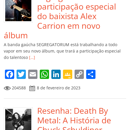
participação especial
do baixista Alex
Carrion em novo
álbum
A banda gaúcha SEGREGATORUM está trabalhando a todo
vapor em seu novo álbum, que trará a participação especial
do talentoso
[…]
F
T
E
W
Li
G
C
C
a
w
m
h
n
o
o
o
204588
8 de fevereiro de 2023
c
itt
ai
at
k
o
p
m
e
er
l
s
e
gl
y
p
b
Resenha: Death By
A
dI
e
Li
ar
o
p
n
Cl
n
til
Metal: A História de
o
p
a
k
h
Chuck Schuldiner