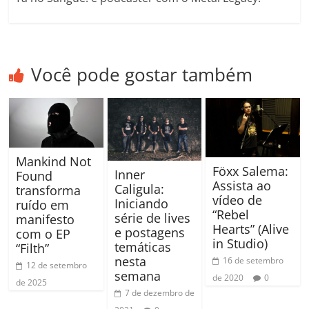
Você pode gostar também
Mankind Not
Föxx Salema:
Inner
Found
Assista ao
Caligula:
transforma
vídeo de
Iniciando
ruído em
“Rebel
série de lives
manifesto
Hearts” (Alive
e postagens
com o EP
in Studio)
temáticas
“Filth”
nesta
16 de setembro
12 de setembro
semana
de 2020
0
de 2025
7 de dezembro de