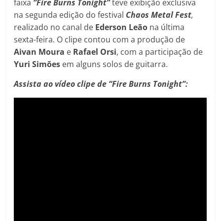
faixa
“Fire Burns Tonight”
teve exibição exclusiva
na segunda edição do festival
Chaos Metal Fest
,
realizado no canal de
Ederson Leão
na última
sexta-feira. O clipe contou com a produção de
Aivan Moura
e
Rafael Orsi
, com a participação de
Yuri Simões
em alguns solos de guitarra.
Assista ao vídeo clipe de “Fire Burns Tonight”: