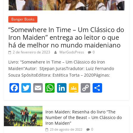
Banger Books
“Somewhere In Time – Um Clássico do
Iron Maiden” entrega ao leitor o que
há de melhor no mundo maideniano
2 de fevereiro de 2023
WarGodsPress
0
Livro: “Somewhere In Time – Um Clássico do Iron
Maiden”Autor: Stjepan JurasTradutor: Luiz Fernando
Souza SpósitoEditora: Estética Torta – 2020Páginas:
F
T
E
W
Li
G
C
C
a
w
m
h
n
o
o
o
c
itt
ai
at
k
o
p
m
Iron Maiden: Resenha do livro “The
e
er
l
s
e
gl
y
p
Number of the Beast – Um Clássico do
b
A
dI
e
Li
ar
Iron Maiden”
0
23 de agosto de 2022