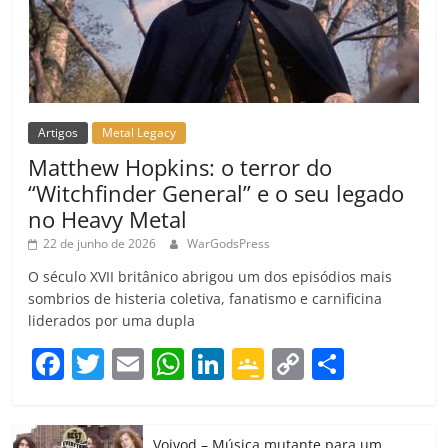
Artigos
Metal Legacy
Matthew Hopkins: o terror do
“Witchfinder General” e o seu legado
no Heavy Metal
22 de junho de 2026
WarGodsPress
O século XVII britânico abrigou um dos episódios mais
sombrios de histeria coletiva, fanatismo e carnificina
liderados por uma dupla
F
T
E
W
Li
G
C
C
a
w
m
h
n
o
o
o
c
itt
ai
at
k
o
p
m
Voivod – Música mutante para um