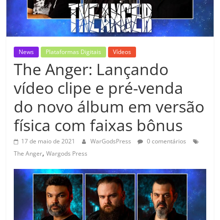
News
Plataformas Digitais
Vídeos
The Anger: Lançando
vídeo clipe e pré-venda
do novo álbum em versão
física com faixas bônus
17 de maio de 2021
WarGodsPress
0 comentários
,
The Anger
Wargods Press