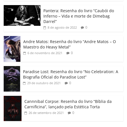
o
p
n
Cl
n
til
o
p
a
k
h
Pantera: Resenha do livro “Caubói do
Inferno – Vida e morte de Dimebag
k
ss
ar
Darrel”
ro
0
8 de agosto de 2022
o
Andre Matos: Resenha do livro “Andre Matos – O
m
Maestro do Heavy Metal”
0
6 de novembro de 2021
Paradise Lost: Resenha do livro “No Celebration: A
Biografia Oficial do Paradise Lost”
0
29 de outubro de 2021
Cannnibal Corpse: Resenha do livro “Bíblia da
Carnificina”, lançado pela Estética Torta
0
26 de setembro de 2021