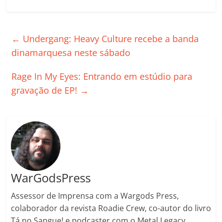
a
w
m
h
n
o
o
o
c
itt
ai
at
k
o
p
m
e
er
l
s
e
gl
y
p
←
Undergang: Heavy Culture recebe a banda
b
A
dI
e
Li
ar
dinamarquesa neste sábado
o
p
n
Cl
n
til
Rage In My Eyes: Entrando em estúdio para
o
p
a
k
h
gravação de EP!
→
k
ss
ar
ro
o
m
WarGodsPress
Assessor de Imprensa com a Wargods Press,
colaborador da revista Roadie Crew, co-autor do livro
Tá no Sangue! e podcaster com o Metal Legacy.