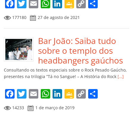
m
F
T
E
W
Li
G
C
C
a
w
m
h
n
o
o
o
177180
27 de agosto de 2021
c
itt
ai
at
k
o
p
m
e
er
l
s
e
gl
y
p
b
Bar João: Saiba tudo
A
dI
e
Li
ar
o
p
n
Cl
n
til
sobre o templo dos
o
p
a
k
h
headbangers gaúchos
k
ss
ar
Consultando os textos especiais sobre o Rock Pesado Gaúcho,
ro
presentes na trilogia “Tá no Sangue! – A História do Rock
[…]
o
F
T
E
W
Li
G
C
C
m
a
w
m
h
n
o
o
o
14233
1 de março de 2019
c
itt
ai
at
k
o
p
m
e
er
l
s
e
gl
y
p
b
A
dI
e
Li
ar