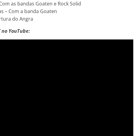
 Com as bandas Goaten e Rock Solid
nas – Com a banda Goaten
ertura do Angra
” no YouTube: