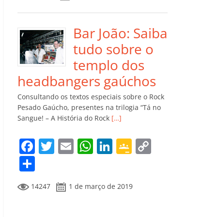
e
er
l
s
e
gl
y
m
b
A
dI
e
Li
p
o
p
n
Cl
n
ar
Bar João: Saiba
o
p
a
k
til
tudo sobre o
k
ss
h
templo dos
ro
ar
headbangers gaúchos
o
Consultando os textos especiais sobre o Rock
m
Pesado Gaúcho, presentes na trilogia “Tá no
Sangue! – A História do Rock
[…]
F
T
E
W
Li
G
C
a
w
m
h
n
o
o
C
c
itt
ai
at
k
o
p
o
14247
1 de março de 2019
e
er
l
s
e
gl
y
m
b
A
dI
e
Li
p