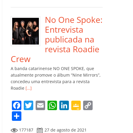
e
er
l
s
e
gl
y
m
b
A
dI
e
Li
p
o
p
n
Cl
n
ar
No One Spoke:
o
p
a
k
til
Entrevista
k
ss
h
publicada na
ro
ar
revista Roadie
o
Crew
m
A banda catarinense NO ONE SPOKE, que
atualmente promove o álbum “Nine Mirrors”,
concedeu uma entrevista para a revista
Roadie
[…]
F
T
E
W
Li
G
C
a
w
m
h
n
o
o
C
c
itt
ai
at
k
o
p
o
177187
27 de agosto de 2021