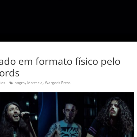
çado em formato físico pelo
cords
,
,
ios
angra
Mortticia
Wargods Press