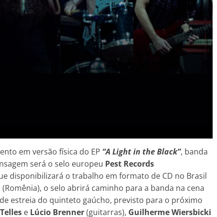
ento em versão física do EP
“A Light in the Black”
, banda
rensagem será o selo europeu
Pest Records
que disponibilizará o trabalho em formato de CD no Brasil
a (Romênia), o selo abrirá caminho para a banda na cena
de estreia do quinteto gaúcho, previsto para o próximo
Telles
e
Lúcio Brenner
(guitarras),
Guilherme Wiersbicki