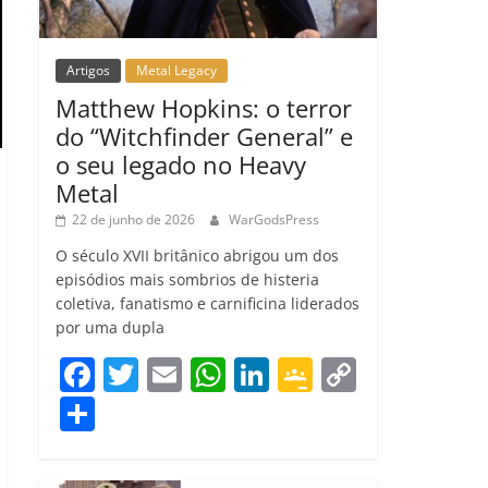
Artigos
Metal Legacy
Matthew Hopkins: o terror
do “Witchfinder General” e
o seu legado no Heavy
Metal
22 de junho de 2026
WarGodsPress
O século XVII britânico abrigou um dos
episódios mais sombrios de histeria
coletiva, fanatismo e carnificina liderados
por uma dupla
F
T
E
W
Li
G
C
a
w
m
h
n
o
o
C
c
itt
ai
at
k
o
p
o
e
er
l
s
e
gl
y
m