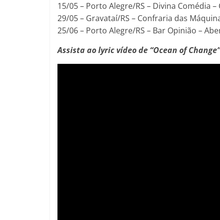
15/05 – Porto Alegre/RS – Divina Comédia –
29/05 – Gravataí/RS – Confraria das Máqui
25/06 – Porto Alegre/RS – Bar Opinião – Ab
Assista ao lyric vídeo de “Ocean of Change