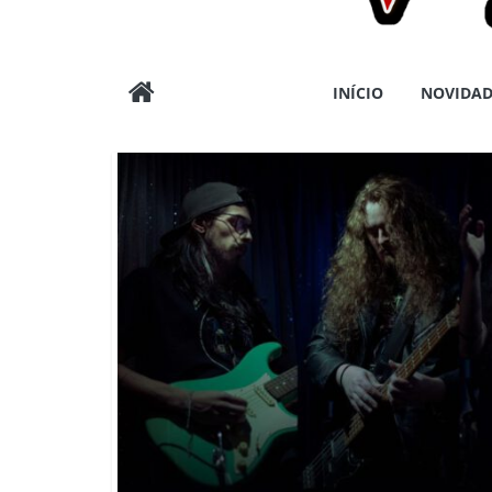
Wargods
INÍCIO
NOVIDAD
Press
Assessoria
e
Conteúdos