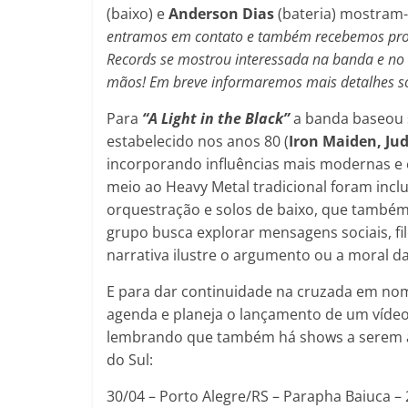
(baixo) e
Anderson Dias
(bateria) mostram-s
entramos em contato e também recebemos propos
Records se mostrou interessada na banda e no 
mãos! Em breve informaremos mais detalhes so
Para
“A Light in the Black”
a banda baseou s
estabelecido nos anos 80 (
Iron Maiden, Jud
incorporando influências mais modernas e
meio ao Heavy Metal tradicional foram inc
orquestração e solos de baixo, que também
grupo busca explorar mensagens sociais, fil
narrativa ilustre o argumento ou a moral da
E para dar continuidade na cruzada em no
agenda e planeja o lançamento de um vídeo 
lembrando que também há shows a serem an
do Sul:
30/04 – Porto Alegre/RS – Parapha Baiuca – 