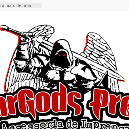
tiona a
e a artificialidade
ngle e videoclipe de
s”
rra hiato de uma
 lançamento do EP
Ends, I Begin”
nça o single “Keep
l Alive!” e detalha
o novo álbum
en detalha a
“Fly Rig” definitivo
estival Hell’s Heroes
vídeo de guitar & bass
e “Eclipse”, segundo
um “Dreaming”