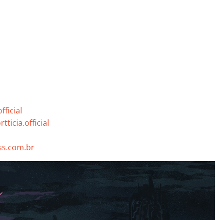
fficial
icia.official
s.com.br