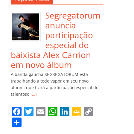
Segregatorum
anuncia
participação
especial do
baixista Alex Carrion
em novo álbum
A banda gaúcha SEGREGATORUM está
trabalhando a todo vapor em seu novo
álbum, que trará a participação especial do
talentoso
[…]
F
T
E
W
Li
G
C
a
w
m
h
n
o
o
C
c
itt
ai
at
k
o
p
o