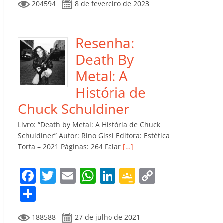
204594
8 de fevereiro de 2023
e
er
l
s
e
gl
y
m
b
A
dI
e
Li
p
o
p
n
Cl
n
ar
Resenha:
o
p
a
k
til
Death By
k
ss
h
Metal: A
ro
ar
História de
o
Chuck Schuldiner
m
Livro: “Death by Metal: A História de Chuck
Schuldiner” Autor: Rino Gissi Editora: Estética
Torta – 2021 Páginas: 264 Falar
[…]
F
T
E
W
Li
G
C
a
w
m
h
n
o
o
C
c
itt
ai
at
k
o
p
o
188588
27 de julho de 2021