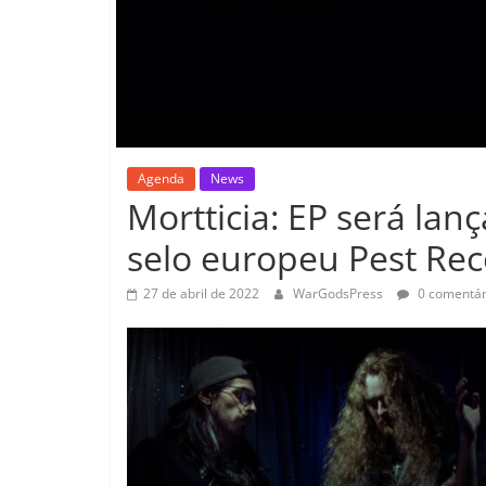
Agenda
News
Mortticia: EP será lan
selo europeu Pest Re
27 de abril de 2022
WarGodsPress
0 comentár