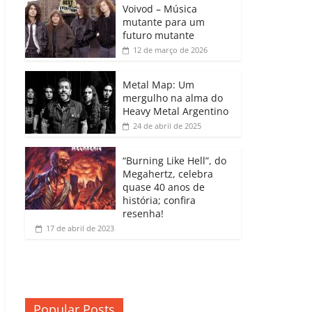
b
A
dI
e
Li
Voivod – Música
p
mutante para um
o
p
n
Cl
n
ar
futuro mutante
12 de março de 2026
o
p
a
k
til
k
ss
h
Metal Map: Um
ro
mergulho na alma do
ar
Heavy Metal Argentino
o
24 de abril de 2025
m
“Burning Like Hell”, do
Megahertz, celebra
quase 40 anos de
história; confira
resenha!
17 de abril de 2023
Popular Posts