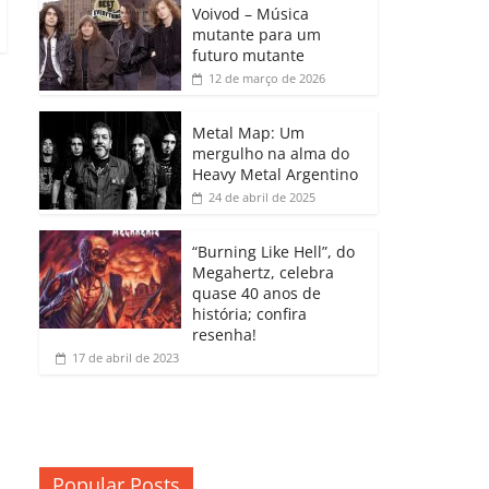
b
A
dI
e
Li
Voivod – Música
p
mutante para um
o
p
n
Cl
n
ar
futuro mutante
12 de março de 2026
o
p
a
k
til
k
ss
h
Metal Map: Um
ro
mergulho na alma do
ar
Heavy Metal Argentino
o
24 de abril de 2025
m
“Burning Like Hell”, do
Megahertz, celebra
quase 40 anos de
história; confira
resenha!
17 de abril de 2023
Popular Posts