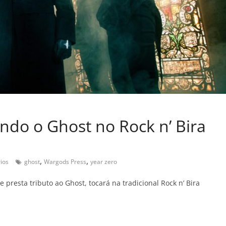
ndo o Ghost no Rock n’ Bira
,
,
ios
ghost
Wargods Press
year zero
resta tributo ao Ghost, tocará na tradicional Rock n’ Bira
C
o