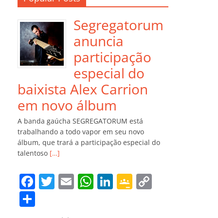
Segregatorum
anuncia
participação
especial do
baixista Alex Carrion
em novo álbum
A banda gaúcha SEGREGATORUM está
trabalhando a todo vapor em seu novo
álbum, que trará a participação especial do
talentoso
[…]
F
T
E
W
Li
G
C
a
w
m
h
n
o
o
C
c
itt
ai
at
k
o
p
o