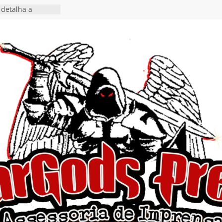
detalha a
 Rig” definitivo
ival Hell’s Heroes
tosth chega ao
ional em formato
o nas plataformas
cia show em
 Autoral” e
to do novo single
 hiato de uma
nçamento do EP
, I Begin”
 o single “Keep
live!” e detalha
ovo álbum