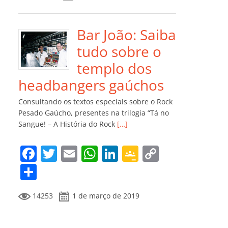
e
er
l
s
e
gl
y
m
b
A
dI
e
Li
p
o
p
n
Cl
n
ar
Bar João: Saiba
o
p
a
k
til
tudo sobre o
k
ss
h
templo dos
ro
ar
headbangers gaúchos
o
Consultando os textos especiais sobre o Rock
m
Pesado Gaúcho, presentes na trilogia “Tá no
Sangue! – A História do Rock
[…]
F
T
E
W
Li
G
C
a
w
m
h
n
o
o
C
c
itt
ai
at
k
o
p
o
14253
1 de março de 2019
e
er
l
s
e
gl
y
m
b
A
dI
e
Li
p