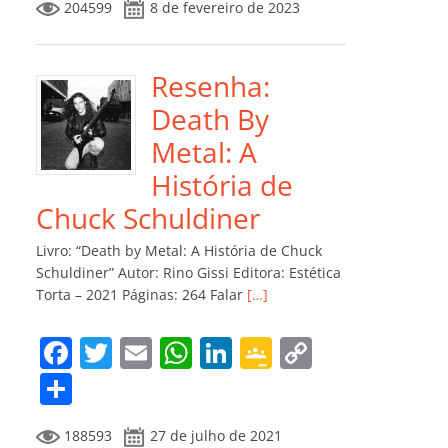
204599
8 de fevereiro de 2023
e
er
l
s
e
gl
y
m
b
A
dI
e
Li
p
o
p
n
Cl
n
ar
Resenha:
o
p
a
k
til
Death By
k
ss
h
Metal: A
ro
ar
História de
o
Chuck Schuldiner
m
Livro: “Death by Metal: A História de Chuck
Schuldiner” Autor: Rino Gissi Editora: Estética
Torta – 2021 Páginas: 264 Falar
[…]
F
T
E
W
Li
G
C
a
w
m
h
n
o
o
C
c
itt
ai
at
k
o
p
o
188593
27 de julho de 2021