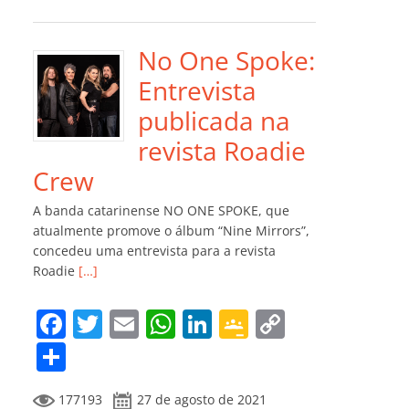
e
er
l
s
e
gl
y
m
b
A
dI
e
Li
p
o
p
n
Cl
n
ar
No One Spoke:
o
p
a
k
til
Entrevista
k
ss
h
publicada na
ro
ar
revista Roadie
o
Crew
m
A banda catarinense NO ONE SPOKE, que
atualmente promove o álbum “Nine Mirrors”,
concedeu uma entrevista para a revista
Roadie
[…]
F
T
E
W
Li
G
C
a
w
m
h
n
o
o
C
c
itt
ai
at
k
o
p
o
177193
27 de agosto de 2021