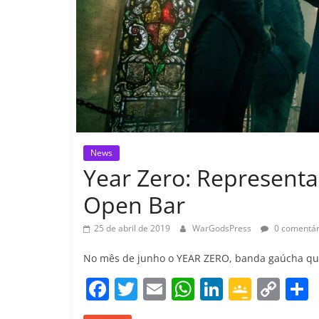
News
Year Zero: Representa
Open Bar
25 de abril de 2019
WarGodsPress
0 comentár
No mês de junho o YEAR ZERO, banda gaúcha que p
F
T
E
W
Li
G
C
a
w
m
h
n
o
o