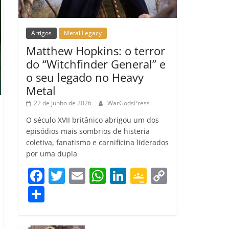
Artigos
Metal Legacy
Matthew Hopkins: o terror
do “Witchfinder General” e
o seu legado no Heavy
Metal
22 de junho de 2026
WarGodsPress
O século XVII britânico abrigou um dos
episódios mais sombrios de histeria
coletiva, fanatismo e carnificina liderados
por uma dupla
F
T
E
W
Li
G
C
a
w
m
h
n
o
o
C
c
itt
ai
at
k
o
p
o
e
er
l
s
e
gl
y
m