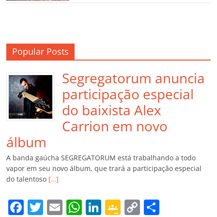
Popular Posts
Segregatorum anuncia
participação especial
do baixista Alex
Carrion em novo
álbum
A banda gaúcha SEGREGATORUM está trabalhando a todo
vapor em seu novo álbum, que trará a participação especial
do talentoso
[…]
F
T
E
W
Li
G
C
C