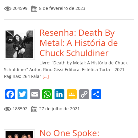
a
w
m
h
n
o
o
o
204599
8 de fevereiro de 2023
c
itt
ai
at
k
o
p
m
e
er
l
s
e
gl
y
p
b
Resenha: Death By
A
dI
e
Li
ar
o
p
n
Cl
n
til
Metal: A História de
o
p
a
k
h
Chuck Schuldiner
k
ss
ar
Livro: “Death by Metal: A História de Chuck
ro
Schuldiner” Autor: Rino Gissi Editora: Estética Torta – 2021
Páginas: 264 Falar
[…]
o
m
F
T
E
W
Li
G
C
C
a
w
m
h
n
o
o
o
188592
27 de julho de 2021
c
itt
ai
at
k
o
p
m
e
er
l
s
e
gl
y
p
b
No One Spoke:
A
dI
e
Li
ar