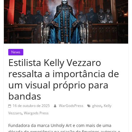
News
Estilista Kelly Vezzaro
ressalta a importância de
um visual próprio para
bandas
,
16 de outubro de 2025
WarGodsPress
ghost
Kelly
,
Vezzaro
Wargods Press
Fundadora da marca Unholy Art e com mais de uma
década de experiência na criação de figurinos autorais e