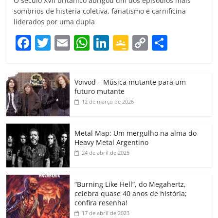
O século XVII britânico abrigou um dos episódios mais
sombrios de histeria coletiva, fanatismo e carnificina
liderados por uma dupla
F
T
E
W
Li
G
C
C
a
w
m
h
n
o
o
o
c
itt
ai
at
k
o
p
m
Voivod – Música mutante para um
e
er
l
s
e
gl
y
p
futuro mutante
b
A
dI
e
Li
ar
12 de março de 2026
o
p
n
Cl
n
til
o
p
a
k
h
Metal Map: Um mergulho na alma do
Heavy Metal Argentino
k
ss
ar
24 de abril de 2025
ro
o
“Burning Like Hell”, do Megahertz,
m
celebra quase 40 anos de história;
confira resenha!
17 de abril de 2023