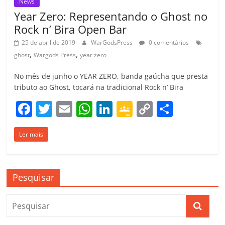
News
Year Zero: Representando o Ghost no
Rock n’ Bira Open Bar
25 de abril de 2019
WarGodsPress
0 comentários
,
,
ghost
Wargods Press
year zero
No mês de junho o YEAR ZERO, banda gaúcha que presta
tributo ao Ghost, tocará na tradicional Rock n’ Bira
F
T
E
W
Li
G
C
C
a
w
m
h
n
o
o
o
Ler mais
c
itt
ai
at
k
o
p
m
e
er
l
s
e
gl
y
p
b
A
dI
e
Li
ar
Pesquisar
o
p
n
Cl
n
til
o
p
a
k
h
k
ss
ar