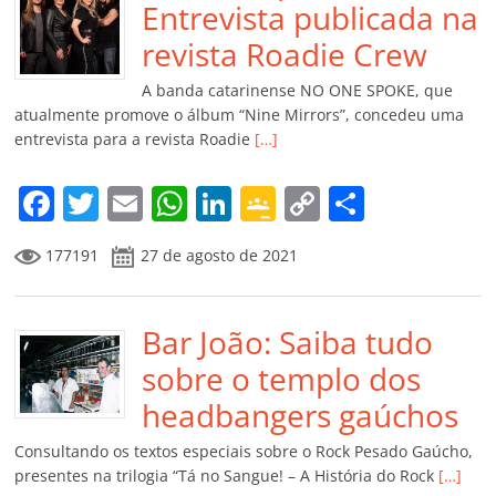
o
p
n
Cl
n
til
Entrevista publicada na
o
p
a
k
h
revista Roadie Crew
k
ss
ar
A banda catarinense NO ONE SPOKE, que
ro
atualmente promove o álbum “Nine Mirrors”, concedeu uma
entrevista para a revista Roadie
[…]
o
m
F
T
E
W
Li
G
C
C
a
w
m
h
n
o
o
o
177191
27 de agosto de 2021
c
itt
ai
at
k
o
p
m
e
er
l
s
e
gl
y
p
b
Bar João: Saiba tudo
A
dI
e
Li
ar
o
p
n
Cl
n
til
sobre o templo dos
o
p
a
k
h
headbangers gaúchos
k
ss
ar
Consultando os textos especiais sobre o Rock Pesado Gaúcho,
ro
presentes na trilogia “Tá no Sangue! – A História do Rock
[…]