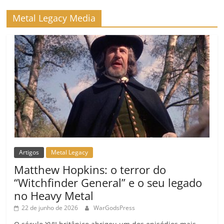
ro
Metal Legacy Media
o
m
Artigos
Metal Legacy
Matthew Hopkins: o terror do
“Witchfinder General” e o seu legado
no Heavy Metal
22 de junho de 2026
WarGodsPress