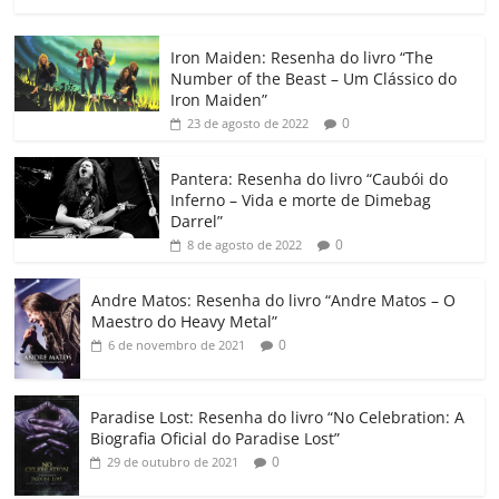
a
w
m
h
n
o
o
o
c
itt
ai
at
k
o
p
m
Iron Maiden: Resenha do livro “The
e
er
l
s
e
gl
y
p
Number of the Beast – Um Clássico do
b
A
dI
e
Li
ar
Iron Maiden”
0
23 de agosto de 2022
o
p
n
Cl
n
til
o
p
a
k
h
Pantera: Resenha do livro “Caubói do
Inferno – Vida e morte de Dimebag
k
ss
ar
Darrel”
ro
0
8 de agosto de 2022
o
Andre Matos: Resenha do livro “Andre Matos – O
m
Maestro do Heavy Metal”
0
6 de novembro de 2021
Paradise Lost: Resenha do livro “No Celebration: A
Biografia Oficial do Paradise Lost”
0
29 de outubro de 2021