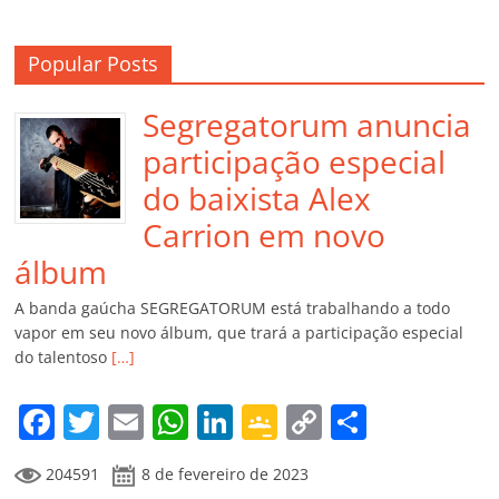
Popular Posts
Segregatorum anuncia
participação especial
do baixista Alex
Carrion em novo
álbum
A banda gaúcha SEGREGATORUM está trabalhando a todo
vapor em seu novo álbum, que trará a participação especial
do talentoso
[…]
F
T
E
W
Li
G
C
C
a
w
m
h
n
o
o
o
204591
8 de fevereiro de 2023
c
itt
ai
at
k
o
p
m