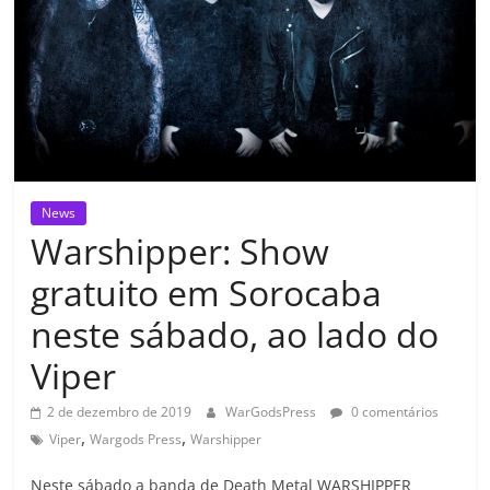
News
Warshipper: Show
gratuito em Sorocaba
neste sábado, ao lado do
Viper
2 de dezembro de 2019
WarGodsPress
0 comentários
,
,
Viper
Wargods Press
Warshipper
Neste sábado a banda de Death Metal WARSHIPPER