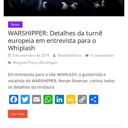
m
News
WARSHIPPER: Detalhes da turnê
europeia em entrevista para o
Whiplash
5 de setembro de 2019
WarGodsPress
0 comentários
,
Wargods Press
Warshipper
Em entrevista para o site WHIPLASH, o guitarrista e
vocalista do WARSHIPPER, Renan Roveran, contou todos
os detalhes da vindoura
F
T
E
W
Li
G
C
C
a
w
m
h
n
o
o
o
Ler mais
c
itt
ai
at
k
o
p
m
e
er
l
s
e
gl
y
p