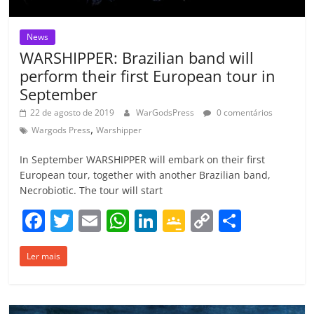
News
WARSHIPPER: Brazilian band will
perform their first European tour in
September
22 de agosto de 2019
WarGodsPress
0 comentários
,
Wargods Press
Warshipper
In September WARSHIPPER will embark on their first
European tour, together with another Brazilian band,
Necrobiotic. The tour will start
F
T
E
W
Li
G
C
C
a
w
m
h
n
o
o
o
Ler mais
c
itt
ai
at
k
o
p
m
e
er
l
s
e
gl
y
p
b
A
dI
e
Li
ar