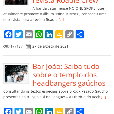
o
p
a
k
h
k
ss
ar
A banda catarinense NO ONE SPOKE, que
ro
atualmente promove o álbum “Nine Mirrors”, concedeu uma
entrevista para a revista Roadie
[…]
o
m
F
T
E
W
Li
G
C
C
a
w
m
h
n
o
o
o
177187
27 de agosto de 2021
c
itt
ai
at
k
o
p
m
e
er
l
s
e
gl
y
p
b
Bar João: Saiba tudo
A
dI
e
Li
ar
o
p
n
Cl
n
til
sobre o templo dos
o
p
a
k
h
headbangers gaúchos
k
ss
ar
Consultando os textos especiais sobre o Rock Pesado Gaúcho,
ro
presentes na trilogia “Tá no Sangue! – A História do Rock
[…]
o
F
T
E
W
Li
G
C
C