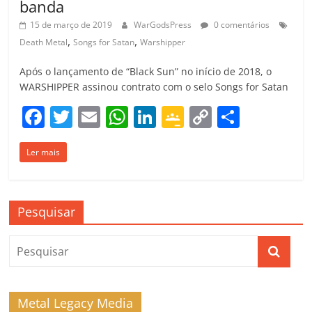
banda
15 de março de 2019
WarGodsPress
0 comentários
,
,
Death Metal
Songs for Satan
Warshipper
Após o lançamento de “Black Sun” no início de 2018, o
WARSHIPPER assinou contrato com o selo Songs for Satan
F
T
E
W
Li
G
C
C
a
w
m
h
n
o
o
o
Ler mais
c
itt
ai
at
k
o
p
m
e
er
l
s
e
gl
y
p
b
A
dI
e
Li
ar
Pesquisar
o
p
n
Cl
n
til
o
p
a
k
h
k
ss
ar
ro
Metal Legacy Media