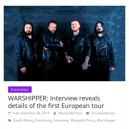
b
A
dI
e
Li
ar
o
p
n
Cl
n
til
o
p
a
k
h
k
ss
ar
ro
o
m
Entrevistas
WARSHIPPER: Interview reveals
details of the first European tour
4 de setembro de 2019
WarGodsPress
0 comentários
,
,
,
,
Death Metal
Entrevista
Interview
Wargods Press
Warshipper