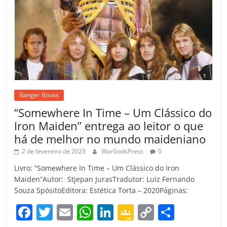
Banger Books
“Somewhere In Time – Um Clássico do
Iron Maiden” entrega ao leitor o que
há de melhor no mundo maideniano
2 de fevereiro de 2023
WarGodsPress
0
Livro: “Somewhere In Time – Um Clássico do Iron
Maiden”Autor: Stjepan JurasTradutor: Luiz Fernando
Souza SpósitoEditora: Estética Torta – 2020Páginas:
F
T
E
W
Li
G
C
C