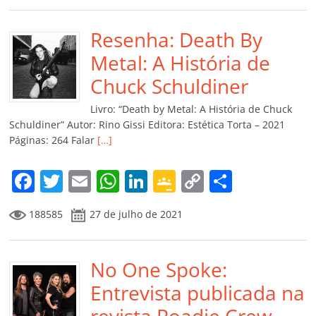
e
er
l
s
e
gl
y
p
b
Resenha: Death By
A
dI
e
Li
ar
o
p
n
Cl
n
til
Metal: A História de
o
p
a
k
h
Chuck Schuldiner
k
ss
ar
Livro: “Death by Metal: A História de Chuck
ro
Schuldiner” Autor: Rino Gissi Editora: Estética Torta – 2021
Páginas: 264 Falar
[…]
o
m
F
T
E
W
Li
G
C
C
a
w
m
h
n
o
o
o
188585
27 de julho de 2021
c
itt
ai
at
k
o
p
m
e
er
l
s
e
gl
y
p
b
No One Spoke:
A
dI
e
Li
ar
o
p
n
Cl
n
til
Entrevista publicada na
revista Roadie Crew