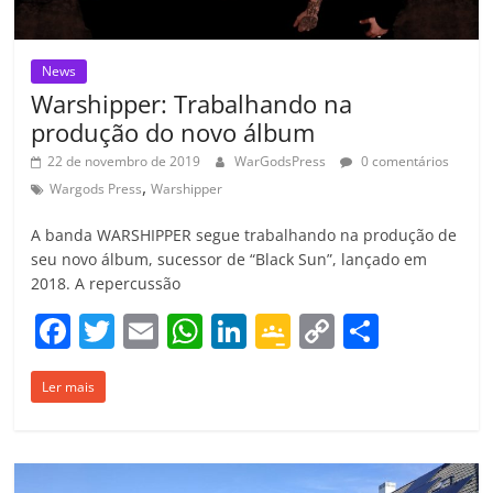
News
Warshipper: Trabalhando na
produção do novo álbum
22 de novembro de 2019
WarGodsPress
0 comentários
,
Wargods Press
Warshipper
A banda WARSHIPPER segue trabalhando na produção de
seu novo álbum, sucessor de “Black Sun”, lançado em
2018. A repercussão
F
T
E
W
Li
G
C
C
a
w
m
h
n
o
o
o
Ler mais
c
itt
ai
at
k
o
p
m
e
er
l
s
e
gl
y
p
b
A
dI
e
Li
ar