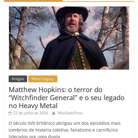
o
m
Artigos
Metal Legacy
Matthew Hopkins: o terror do
“Witchfinder General” e o seu legado
no Heavy Metal
22 de junho de 2026
WarGodsPress
O século XVII britânico abrigou um dos episódios mais
sombrios de histeria coletiva, fanatismo e carnificina
liderados por uma dupla