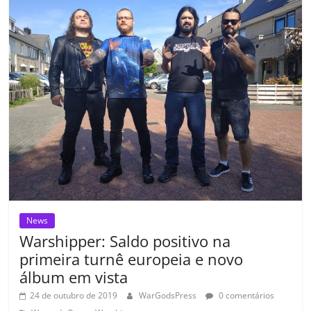
o
p
n
Cl
n
til
o
p
a
k
h
k
ss
ar
ro
o
m
News
Warshipper: Saldo positivo na
primeira turnê europeia e novo
álbum em vista
24 de outubro de 2019
WarGodsPress
0 comentários