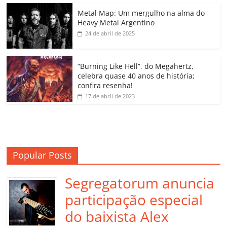
o
p
a
k
h
Metal Map: Um mergulho na alma do
Heavy Metal Argentino
k
ss
ar
24 de abril de 2025
ro
o
“Burning Like Hell”, do Megahertz,
m
celebra quase 40 anos de história;
confira resenha!
17 de abril de 2023
Popular Posts
Segregatorum anuncia
participação especial
do baixista Alex