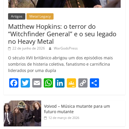
Artigos
Metal Legacy
Matthew Hopkins: o terror do
“Witchfinder General” e o seu legado
no Heavy Metal
22 de junho de 2026
WarGodsPress
O século XVII britânico abrigou um dos episódios mais
sombrios de histeria coletiva, fanatismo e carnificina
liderados por uma dupla
F
T
E
W
Li
G
C
C
a
w
m
h
n
o
o
o
c
itt
ai
at
k
o
p
m
Voivod – Música mutante para um
e
er
l
s
e
gl
y
p
futuro mutante
b
A
dI
e
Li
ar
12 de março de 2026
o
p
n
Cl
n
til