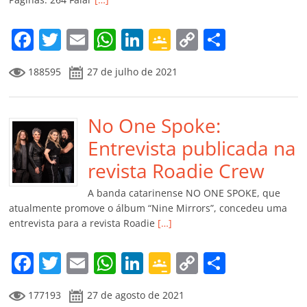
o
m
F
T
E
W
Li
G
C
C
a
w
m
h
n
o
o
o
188595
27 de julho de 2021
c
itt
ai
at
k
o
p
m
e
er
l
s
e
gl
y
p
b
No One Spoke:
A
dI
e
Li
ar
o
p
n
Cl
n
til
Entrevista publicada na
o
p
a
k
h
revista Roadie Crew
k
ss
ar
A banda catarinense NO ONE SPOKE, que
ro
atualmente promove o álbum “Nine Mirrors”, concedeu uma
entrevista para a revista Roadie
[…]
o
m
F
T
E
W
Li
G
C
C
a
w
m
h
n
o
o
o
177193
27 de agosto de 2021
c
itt
ai
at
k
o
p
m