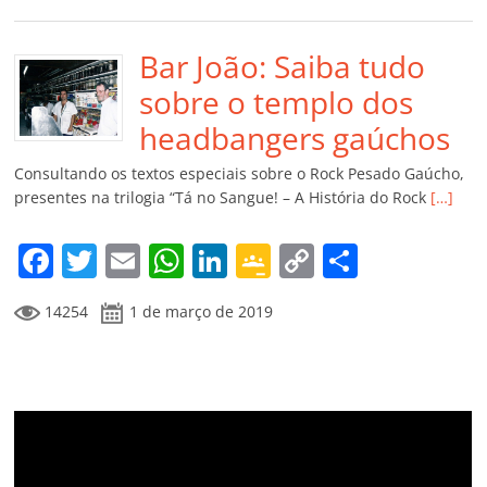
e
er
l
s
e
gl
y
p
b
Bar João: Saiba tudo
A
dI
e
Li
ar
o
p
n
Cl
n
til
sobre o templo dos
o
p
a
k
h
headbangers gaúchos
k
ss
ar
Consultando os textos especiais sobre o Rock Pesado Gaúcho,
ro
presentes na trilogia “Tá no Sangue! – A História do Rock
[…]
o
F
T
E
W
Li
G
C
C
m
a
w
m
h
n
o
o
o
14254
1 de março de 2019
c
itt
ai
at
k
o
p
m
e
er
l
s
e
gl
y
p
b
A
dI
e
Li
ar
o
p
n
Cl
n
til
o
p
a
k
h