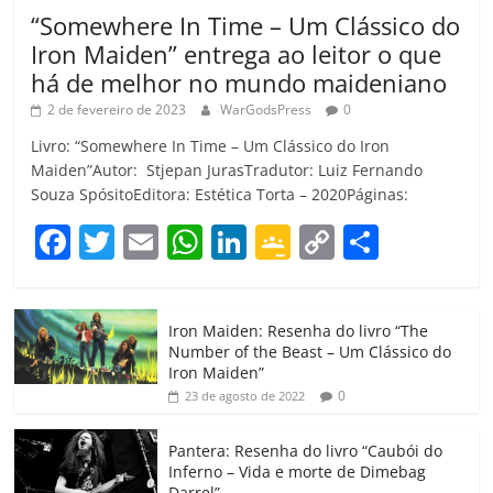
“Somewhere In Time – Um Clássico do
Iron Maiden” entrega ao leitor o que
há de melhor no mundo maideniano
2 de fevereiro de 2023
WarGodsPress
0
Livro: “Somewhere In Time – Um Clássico do Iron
Maiden”Autor: Stjepan JurasTradutor: Luiz Fernando
Souza SpósitoEditora: Estética Torta – 2020Páginas:
F
T
E
W
Li
G
C
C
a
w
m
h
n
o
o
o
c
itt
ai
at
k
o
p
m
Iron Maiden: Resenha do livro “The
e
er
l
s
e
gl
y
p
Number of the Beast – Um Clássico do
b
A
dI
e
Li
ar
Iron Maiden”
0
23 de agosto de 2022
o
p
n
Cl
n
til
o
p
a
k
h
Pantera: Resenha do livro “Caubói do
Inferno – Vida e morte de Dimebag
k
ss
ar
Darrel”