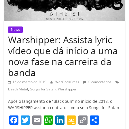
News
Warshipper: Assista lyric
vídeo que dá início a uma
nova fase na carreira da
banda
15 de março de 2019
WarGodsPress
0 comentários
,
,
Death Metal
Songs for Satan
Warshipper
Após o lançamento de “Black Sun” no início de 2018, o
WARSHIPPER assinou contrato com o selo Songs for Satan
F
T
E
W
Li
G
C
C