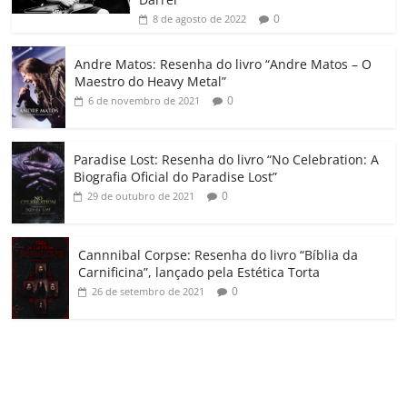
ro
0
8 de agosto de 2022
o
Andre Matos: Resenha do livro “Andre Matos – O
m
Maestro do Heavy Metal”
0
6 de novembro de 2021
Paradise Lost: Resenha do livro “No Celebration: A
Biografia Oficial do Paradise Lost”
0
29 de outubro de 2021
Cannnibal Corpse: Resenha do livro “Bíblia da
Carnificina”, lançado pela Estética Torta
0
26 de setembro de 2021