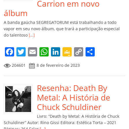
Carrion em novo
álbum
A banda gaúcha SEGREGATORUM está trabalhando a todo
vapor em seu novo álbum, que trará a participação especial
do talentoso
[…]
F
T
E
W
Li
G
C
C
a
w
m
h
n
o
o
o
204601
8 de fevereiro de 2023
c
itt
ai
at
k
o
p
m
e
er
l
s
e
gl
y
p
b
Resenha: Death By
A
dI
e
Li
ar
o
p
n
Cl
n
til
Metal: A História de
o
p
a
k
h
Chuck Schuldiner
k
ss
ar
Livro: “Death by Metal: A História de Chuck
ro
Schuldiner” Autor: Rino Gissi Editora: Estética Torta – 2021
Páginas: 264 Falar
[…]