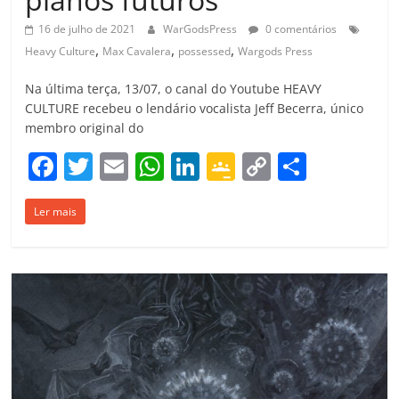
16 de julho de 2021
WarGodsPress
0 comentários
,
,
,
Heavy Culture
Max Cavalera
possessed
Wargods Press
Na última terça, 13/07, o canal do Youtube HEAVY
CULTURE recebeu o lendário vocalista Jeff Becerra, único
membro original do
F
T
E
W
Li
G
C
C
a
w
m
h
n
o
o
o
Ler mais
c
itt
ai
at
k
o
p
m
e
er
l
s
e
gl
y
p
b
A
dI
e
Li
ar
o
p
n
Cl
n
til
o
p
a
k
h
k
ss
ar
ro