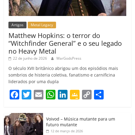
Artigos
Metal Legacy
Matthew Hopkins: o terror do
“Witchfinder General” e o seu legado
no Heavy Metal
22 de junho de 2026
WarGodsPress
O século XVII britânico abrigou um dos episódios mais
sombrios de histeria coletiva, fanatismo e carnificina
liderados por uma dupla
F
T
E
W
Li
G
C
C
a
w
m
h
n
o
o
o
c
itt
ai
at
k
o
p
m
Voivod – Música mutante para um
e
er
l
s
e
gl
y
p
futuro mutante
b
A
dI
e
Li
ar
12 de março de 2026