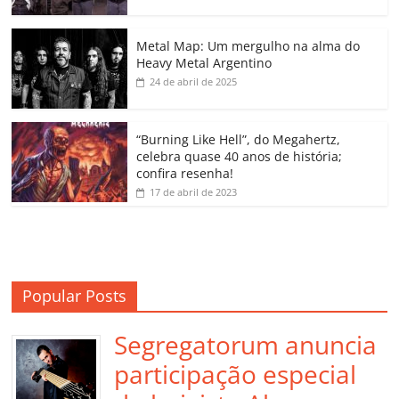
o
p
n
Cl
n
til
o
p
a
k
h
Metal Map: Um mergulho na alma do
Heavy Metal Argentino
k
ss
ar
24 de abril de 2025
ro
o
“Burning Like Hell”, do Megahertz,
m
celebra quase 40 anos de história;
confira resenha!
17 de abril de 2023
Popular Posts
Segregatorum anuncia
participação especial