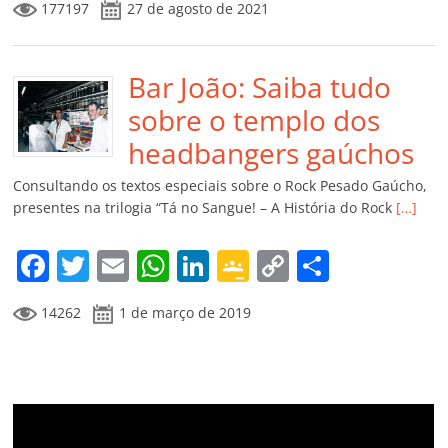
177197
27 de agosto de 2021
c
itt
ai
at
k
o
p
m
e
er
l
s
e
gl
y
p
b
Bar João: Saiba tudo
A
dI
e
Li
ar
o
p
n
Cl
n
til
sobre o templo dos
o
p
a
k
h
headbangers gaúchos
k
ss
ar
Consultando os textos especiais sobre o Rock Pesado Gaúcho,
ro
presentes na trilogia “Tá no Sangue! – A História do Rock
[…]
o
F
T
E
W
Li
G
C
C
m
a
w
m
h
n
o
o
o
14262
1 de março de 2019
c
itt
ai
at
k
o
p
m
e
er
l
s
e
gl
y
p
b
A
dI
e
Li
ar
o
p
n
Cl
n
til