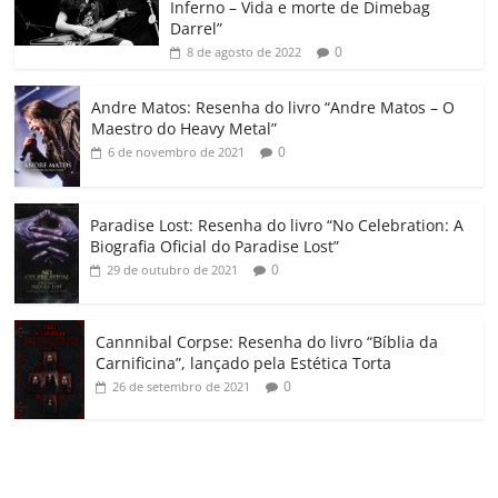
Inferno – Vida e morte de Dimebag
k
ss
ar
Darrel”
ro
0
8 de agosto de 2022
o
Andre Matos: Resenha do livro “Andre Matos – O
m
Maestro do Heavy Metal”
0
6 de novembro de 2021
Paradise Lost: Resenha do livro “No Celebration: A
Biografia Oficial do Paradise Lost”
0
29 de outubro de 2021
Cannnibal Corpse: Resenha do livro “Bíblia da
Carnificina”, lançado pela Estética Torta
0
26 de setembro de 2021