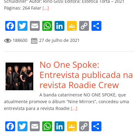
ro
Schuldiner” Autor: Rino Gissi Editora: Estética Torta – 2021
Páginas: 264 Falar
[…]
o
m
F
T
E
W
Li
G
C
C
a
w
m
h
n
o
o
o
188600
27 de julho de 2021
c
itt
ai
at
k
o
p
m
e
er
l
s
e
gl
y
p
b
No One Spoke:
A
dI
e
Li
ar
o
p
n
Cl
n
til
Entrevista publicada na
o
p
a
k
h
revista Roadie Crew
k
ss
ar
A banda catarinense NO ONE SPOKE, que
ro
atualmente promove o álbum “Nine Mirrors”, concedeu uma
entrevista para a revista Roadie
[…]
o
m
F
T
E
W
Li
G
C
C
a
w
m
h
n
o
o
o