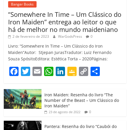
Banger Books
“Somewhere In Time – Um Clássico do
Iron Maiden” entrega ao leitor o que
há de melhor no mundo maideniano
2 de fevereiro de 2023
WarGodsPress
0
Livro: “Somewhere In Time – Um Clássico do Iron
Maiden”Autor: Stjepan JurasTradutor: Luiz Fernando
Souza SpósitoEditora: Estética Torta – 2020Páginas:
F
T
E
W
Li
G
C
C
a
w
m
h
n
o
o
o
c
itt
ai
at
k
o
p
m
Iron Maiden: Resenha do livro “The
e
er
l
s
e
gl
y
p
Number of the Beast – Um Clássico do
b
A
dI
e
Li
ar
Iron Maiden”
0
23 de agosto de 2022
o
p
n
Cl
n
til
o
p
a
k
h
Pantera: Resenha do livro “Caubói do