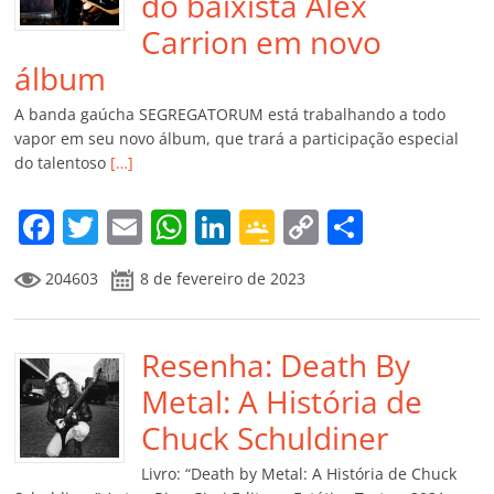
do baixista Alex
Carrion em novo
álbum
A banda gaúcha SEGREGATORUM está trabalhando a todo
vapor em seu novo álbum, que trará a participação especial
do talentoso
[…]
F
T
E
W
Li
G
C
C
a
w
m
h
n
o
o
o
204603
8 de fevereiro de 2023
c
itt
ai
at
k
o
p
m
e
er
l
s
e
gl
y
p
b
Resenha: Death By
A
dI
e
Li
ar
o
p
n
Cl
n
til
Metal: A História de
o
p
a
k
h
Chuck Schuldiner
k
ss
ar
Livro: “Death by Metal: A História de Chuck