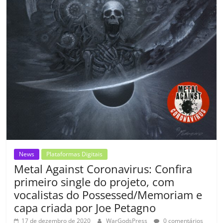
o
m
News
Plataformas Digitais
Metal Against Coronavirus: Confira
primeiro single do projeto, com
vocalistas do Possessed/Memoriam e
capa criada por Joe Petagno
17 de dezembro de 2020
WarGodsPress
0 comentários