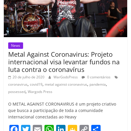
o
m
News
Metal Against Coronavirus: Projeto
internacional visa levantar fundos na
luta contra o coronavírus
20 de julho de 2020
WarGodsPress
0 comentários
,
,
,
,
coronavirus
covid19
metal against coronavirus
pandemia
,
possessed
Wargods Press
O METAL AGAINST CORONAVIRUS é um projeto criativo
que busca a participação de toda a comunidade
internacional conectadas ao Heavy
F
T
E
W
Li
G
C
C