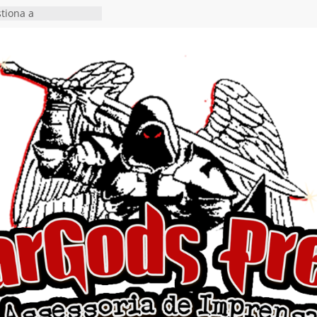
tiona a
e a artificialidade
ngle e videoclipe de
s”
rra hiato de uma
 lançamento do EP
Ends, I Begin”
nça o single “Keep
l Alive!” e detalha
o novo álbum
en detalha a
“Fly Rig” definitivo
estival Hell’s Heroes
vídeo de guitar & bass
e “Eclipse”, segundo
um “Dreaming”