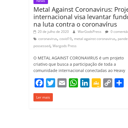
News
Metal Against Coronavirus: Proj
internacional visa levantar fund
na luta contra o coronavírus
20 de julho de 2020
WarGodsPress
0 comentár
,
,
,
coronavirus
covid19
metal against coronavirus
pande
,
possessed
Wargods Press
O METAL AGAINST CORONAVIRUS é um projeto
criativo que busca a participação de toda a
comunidade internacional conectadas ao Heavy
F
T
E
W
Li
G
C
a
w
m
h
n
o
o
Ler mais
c
itt
ai
at
k
o
p
e
er
l
s
e
gl
y
b
A
dI
e
Li