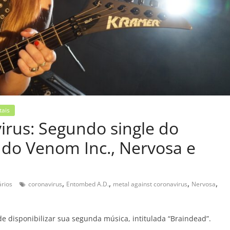
tais
irus: Segundo single do
 do Venom Inc., Nervosa e
,
,
,
,
rios
coronavirus
Entombed A.D.
metal against coronavirus
Nervosa
disponibilizar sua segunda música, intitulada “Braindead”.