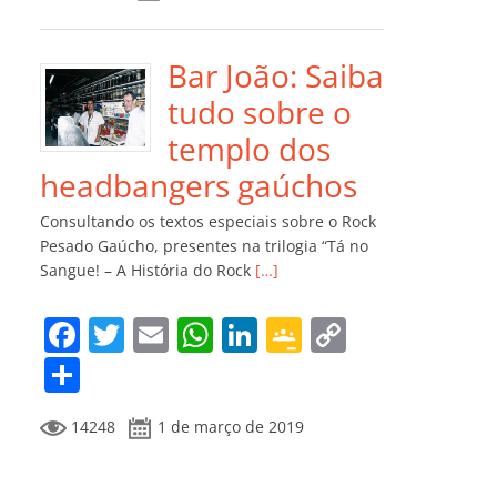
e
er
l
s
e
gl
y
m
b
A
dI
e
Li
p
o
p
n
Cl
n
ar
Bar João: Saiba
o
p
a
k
til
tudo sobre o
k
ss
h
templo dos
ro
ar
headbangers gaúchos
o
Consultando os textos especiais sobre o Rock
m
Pesado Gaúcho, presentes na trilogia “Tá no
Sangue! – A História do Rock
[…]
F
T
E
W
Li
G
C
a
w
m
h
n
o
o
C
c
itt
ai
at
k
o
p
o
14248
1 de março de 2019
e
er
l
s
e
gl
y
m
b
A
dI
e
Li
p