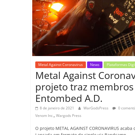
Metal Against Coronavirus
News
Plataformas Digi
Metal Against Coronav
projeto traz membros
Entombed A.D.
8 de janeiro de 2021
WarGodsPress
0 comentá
,
Venom Inc.
Wargods Press
O projeto METAL AGAINST CORONAVIRUS acaba de 
Lançada em formato de single via Bandcamp