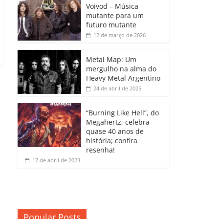
b
A
dI
e
Li
Voivod – Música
p
mutante para um
o
p
n
Cl
n
ar
futuro mutante
12 de março de 2026
o
p
a
k
til
k
ss
h
Metal Map: Um
ro
mergulho na alma do
ar
Heavy Metal Argentino
o
24 de abril de 2025
m
“Burning Like Hell”, do
Megahertz, celebra
quase 40 anos de
história; confira
resenha!
17 de abril de 2023
Popular Posts