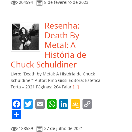
204594
8 de fevereiro de 2023
e
er
l
s
e
gl
y
m
b
A
dI
e
Li
p
o
p
n
Cl
n
ar
Resenha:
o
p
a
k
til
Death By
k
ss
h
Metal: A
ro
ar
História de
o
Chuck Schuldiner
m
Livro: “Death by Metal: A História de Chuck
Schuldiner” Autor: Rino Gissi Editora: Estética
Torta – 2021 Páginas: 264 Falar
[…]
F
T
E
W
Li
G
C
a
w
m
h
n
o
o
C
c
itt
ai
at
k
o
p
o
188589
27 de julho de 2021