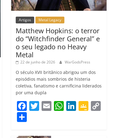
Artigos
Metal Legacy
Matthew Hopkins: o terror
do “Witchfinder General” e
o seu legado no Heavy
Metal
22 de junho de 2026
WarGodsPress
O século XVII britânico abrigou um dos
episódios mais sombrios de histeria
coletiva, fanatismo e carnificina liderados
por uma dupla
F
T
E
W
Li
G
C
a
w
m
h
n
o
o
C
c
itt
ai
at
k
o
p
o
e
er
l
s
e
gl
y
m