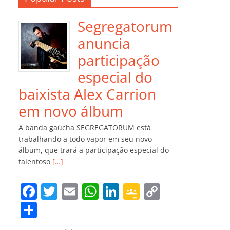
Segregatorum
anuncia
participação
especial do
baixista Alex Carrion
em novo álbum
A banda gaúcha SEGREGATORUM está
trabalhando a todo vapor em seu novo
álbum, que trará a participação especial do
talentoso
[…]
F
T
E
W
Li
G
C
a
w
m
h
n
o
o
C
c
itt
ai
at
k
o
p
o