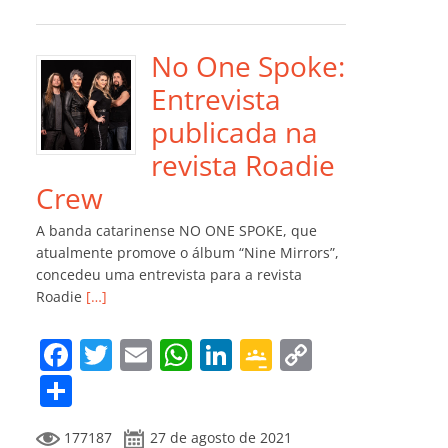
e
er
l
s
e
gl
y
m
b
A
dI
e
Li
p
o
p
n
Cl
n
ar
No One Spoke:
o
p
a
k
til
Entrevista
k
ss
h
publicada na
ro
ar
revista Roadie
o
Crew
m
A banda catarinense NO ONE SPOKE, que
atualmente promove o álbum “Nine Mirrors”,
concedeu uma entrevista para a revista
Roadie
[…]
F
T
E
W
Li
G
C
a
w
m
h
n
o
o
C
c
itt
ai
at
k
o
p
o
177187
27 de agosto de 2021