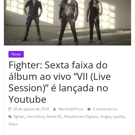
News
Fighter: Sexta faixa do
álbum ao vivo “VII (Live
Session)” é lançada no
Youtube
28 de agosto de 2020
WarGodsPress
0 comentários
,
,
,
,
,
,
fighter
Hard Rock
Metal RS
Plataformas Digitais
Single
spotify
Vídeo