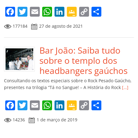
m
F
T
E
W
Li
G
C
C
a
w
m
h
n
o
o
o
177184
27 de agosto de 2021
c
itt
ai
at
k
o
p
m
e
er
l
s
e
gl
y
p
b
Bar João: Saiba tudo
A
dI
e
Li
ar
o
p
n
Cl
n
til
sobre o templo dos
o
p
a
k
h
headbangers gaúchos
k
ss
ar
Consultando os textos especiais sobre o Rock Pesado Gaúcho,
ro
presentes na trilogia “Tá no Sangue! – A História do Rock
[…]
o
F
T
E
W
Li
G
C
C
m
a
w
m
h
n
o
o
o
14236
1 de março de 2019
c
itt
ai
at
k
o
p
m
e
er
l
s
e
gl
y
p