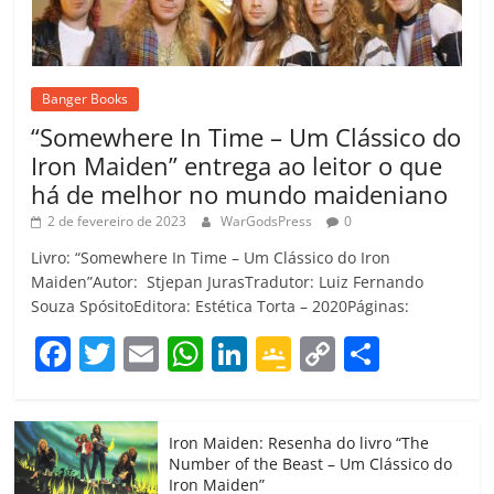
Banger Books
“Somewhere In Time – Um Clássico do
Iron Maiden” entrega ao leitor o que
há de melhor no mundo maideniano
2 de fevereiro de 2023
WarGodsPress
0
Livro: “Somewhere In Time – Um Clássico do Iron
Maiden”Autor: Stjepan JurasTradutor: Luiz Fernando
Souza SpósitoEditora: Estética Torta – 2020Páginas:
F
T
E
W
Li
G
C
C
a
w
m
h
n
o
o
o
c
itt
ai
at
k
o
p
m
Iron Maiden: Resenha do livro “The
e
er
l
s
e
gl
y
p
Number of the Beast – Um Clássico do
Iron Maiden”