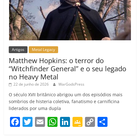
Artigos
Metal Legacy
Matthew Hopkins: o terror do
“Witchfinder General” e o seu legado
no Heavy Metal
22 de junho de 2026
WarGodsPress
O século XVII britânico abrigou um dos episódios mais
sombrios de histeria coletiva, fanatismo e carnificina
liderados por uma dupla
F
T
E
W
Li
G
C
C
a
w
m
h
n
o
o
o