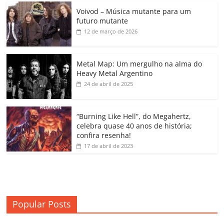
c
itt
ai
at
k
o
p
m
Voivod – Música mutante para um
e
er
l
s
e
gl
y
p
futuro mutante
b
A
dI
e
Li
ar
12 de março de 2026
o
p
n
Cl
n
til
o
p
a
k
h
Metal Map: Um mergulho na alma do
Heavy Metal Argentino
k
ss
ar
24 de abril de 2025
ro
o
“Burning Like Hell”, do Megahertz,
m
celebra quase 40 anos de história;
confira resenha!
17 de abril de 2023
Popular Posts