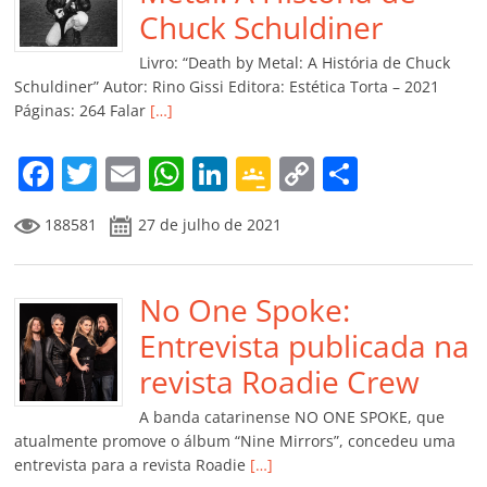
o
p
a
k
h
Chuck Schuldiner
k
ss
ar
Livro: “Death by Metal: A História de Chuck
ro
Schuldiner” Autor: Rino Gissi Editora: Estética Torta – 2021
Páginas: 264 Falar
[…]
o
m
F
T
E
W
Li
G
C
C
a
w
m
h
n
o
o
o
188581
27 de julho de 2021
c
itt
ai
at
k
o
p
m
e
er
l
s
e
gl
y
p
b
No One Spoke:
A
dI
e
Li
ar
o
p
n
Cl
n
til
Entrevista publicada na
o
p
a
k
h
revista Roadie Crew
k
ss
ar
A banda catarinense NO ONE SPOKE, que
ro
atualmente promove o álbum “Nine Mirrors”, concedeu uma
entrevista para a revista Roadie
[…]
o