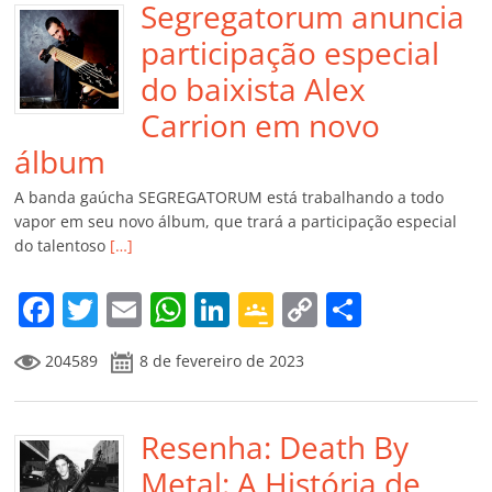
Segregatorum anuncia
participação especial
do baixista Alex
Carrion em novo
álbum
A banda gaúcha SEGREGATORUM está trabalhando a todo
vapor em seu novo álbum, que trará a participação especial
do talentoso
[…]
F
T
E
W
Li
G
C
C
a
w
m
h
n
o
o
o
204589
8 de fevereiro de 2023
c
itt
ai
at
k
o
p
m
e
er
l
s
e
gl
y
p
b
Resenha: Death By
A
dI
e
Li
ar
o
p
n
Cl
n
til
Metal: A História de