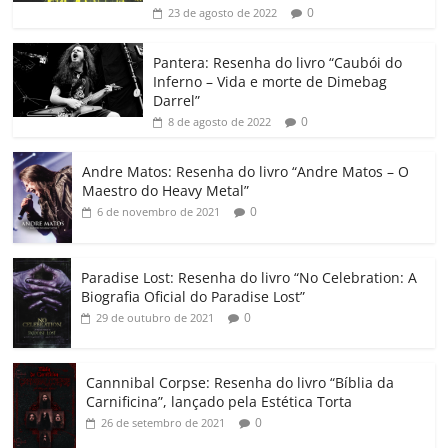
b
A
dI
e
Li
ar
0
23 de agosto de 2022
o
p
n
Cl
n
til
o
p
a
k
h
Pantera: Resenha do livro “Caubói do
Inferno – Vida e morte de Dimebag
k
ss
ar
Darrel”
ro
0
8 de agosto de 2022
o
Andre Matos: Resenha do livro “Andre Matos – O
m
Maestro do Heavy Metal”
0
6 de novembro de 2021
Paradise Lost: Resenha do livro “No Celebration: A
Biografia Oficial do Paradise Lost”
0
29 de outubro de 2021
Cannnibal Corpse: Resenha do livro “Bíblia da
Carnificina”, lançado pela Estética Torta
0
26 de setembro de 2021