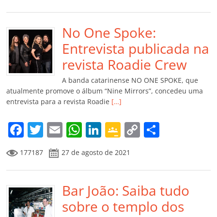
c
itt
ai
at
k
o
p
m
e
er
l
s
e
gl
y
p
b
No One Spoke:
A
dI
e
Li
ar
o
p
n
Cl
n
til
Entrevista publicada na
o
p
a
k
h
revista Roadie Crew
k
ss
ar
A banda catarinense NO ONE SPOKE, que
ro
atualmente promove o álbum “Nine Mirrors”, concedeu uma
entrevista para a revista Roadie
[…]
o
m
F
T
E
W
Li
G
C
C
a
w
m
h
n
o
o
o
177187
27 de agosto de 2021
c
itt
ai
at
k
o
p
m
e
er
l
s
e
gl
y
p
b
Bar João: Saiba tudo
A
dI
e
Li
ar
o
p
n
Cl
n
til
sobre o templo dos