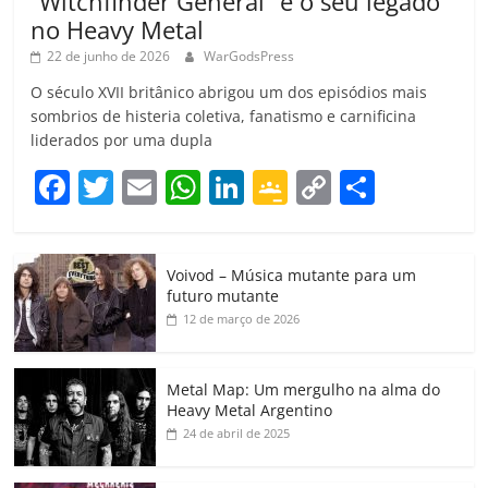
“Witchfinder General” e o seu legado
no Heavy Metal
22 de junho de 2026
WarGodsPress
O século XVII britânico abrigou um dos episódios mais
sombrios de histeria coletiva, fanatismo e carnificina
liderados por uma dupla
F
T
E
W
Li
G
C
C
a
w
m
h
n
o
o
o
c
itt
ai
at
k
o
p
m
Voivod – Música mutante para um
e
er
l
s
e
gl
y
p
futuro mutante
b
A
dI
e
Li
ar
12 de março de 2026
o
p
n
Cl
n
til
o
p
a
k
h
Metal Map: Um mergulho na alma do
Heavy Metal Argentino
k
ss
ar
24 de abril de 2025
ro