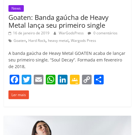
News
Goaten: Banda gaúcha de Heavy
Metal lança seu primeiro single
16 de janeiro de 2019
WarGodsPress
0 comentários
,
,
,
Goaten
Hard Rock
heavy metal
Wargods Press
A banda gaúcha de Heavy Metal GOATEN acaba de lançar
seu primeiro single, “Soul Decay”. Formada em fevereiro
de 2018,
F
T
E
W
Li
G
C
C
a
w
m
h
n
o
o
o
Ler mais
c
itt
ai
at
k
o
p
m
e
er
l
s
e
gl
y
p
b
A
dI
e
Li
ar
o
p
n
Cl
n
til