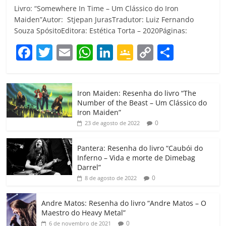
Livro: “Somewhere In Time – Um Clássico do Iron
Maiden”Autor: Stjepan JurasTradutor: Luiz Fernando
Souza SpósitoEditora: Estética Torta – 2020Páginas:
F
T
E
W
Li
G
C
C
a
w
m
h
n
o
o
o
c
itt
ai
at
k
o
p
m
Iron Maiden: Resenha do livro “The
e
er
l
s
e
gl
y
p
Number of the Beast – Um Clássico do
b
A
dI
e
Li
ar
Iron Maiden”
0
23 de agosto de 2022
o
p
n
Cl
n
til
o
p
a
k
h
Pantera: Resenha do livro “Caubói do
Inferno – Vida e morte de Dimebag
k
ss
ar
Darrel”
ro
0
8 de agosto de 2022
o
Andre Matos: Resenha do livro “Andre Matos – O
m
Maestro do Heavy Metal”
0
6 de novembro de 2021