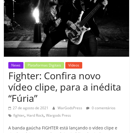
News
Plataformas Digitais
Vídeos
Fighter: Confira novo
vídeo clipe, para a inédita
“Fúria”
27 de agosto de 2021
WarGodsPress
0 comentários
,
,
fighter
Hard Rock
Wargods Press
A banda gaúcha FIGHTER está lançando o vídeo clipe e