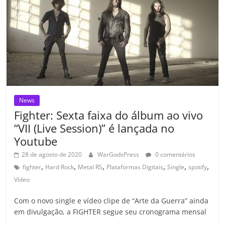
o
p
a
k
h
k
ss
ar
ro
o
m
News
Fighter: Sexta faixa do álbum ao vivo
“VII (Live Session)” é lançada no
Youtube
28 de agosto de 2020
WarGodsPress
0 comentários
,
,
,
,
,
,
fighter
Hard Rock
Metal RS
Plataformas Digitais
Single
spotify
Vídeo
Com o novo single e vídeo clipe de “Arte da Guerra” ainda
em divulgação, a FIGHTER segue seu cronograma mensal