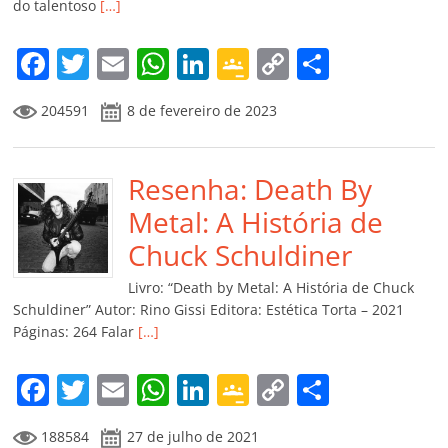
do talentoso
[…]
F
T
E
W
Li
G
C
C
a
w
m
h
n
o
o
o
204591
8 de fevereiro de 2023
c
itt
ai
at
k
o
p
m
e
er
l
s
e
gl
y
p
b
Resenha: Death By
A
dI
e
Li
ar
o
p
n
Cl
n
til
Metal: A História de
o
p
a
k
h
Chuck Schuldiner
k
ss
ar
Livro: “Death by Metal: A História de Chuck
ro
Schuldiner” Autor: Rino Gissi Editora: Estética Torta – 2021
Páginas: 264 Falar
[…]
o
m
F
T
E
W
Li
G
C
C
a
w
m
h
n
o
o
o
188584
27 de julho de 2021