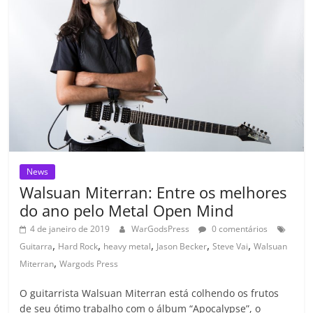
o
p
a
k
h
k
ss
ar
ro
o
m
News
Walsuan Miterran: Entre os melhores
do ano pelo Metal Open Mind
4 de janeiro de 2019
WarGodsPress
0 comentários
,
,
,
,
,
Guitarra
Hard Rock
heavy metal
Jason Becker
Steve Vai
Walsuan
,
Miterran
Wargods Press
O guitarrista Walsuan Miterran está colhendo os frutos
de seu ótimo trabalho com o álbum “Apocalypse”, o