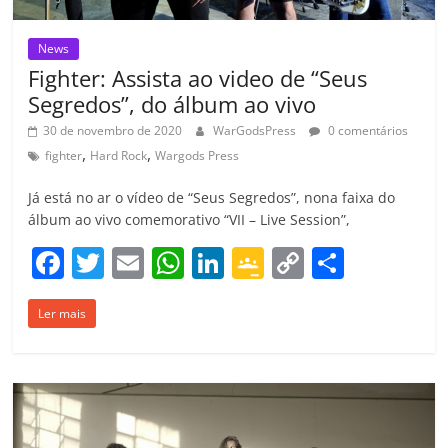
News
Fighter: Assista ao video de “Seus
Segredos”, do álbum ao vivo
30 de novembro de 2020
WarGodsPress
0 comentários
,
,
fighter
Hard Rock
Wargods Press
Já está no ar o vídeo de “Seus Segredos”, nona faixa do
álbum ao vivo comemorativo “VII – Live Session”,
F
T
E
W
Li
G
C
C
a
w
m
h
n
o
o
o
Ler mais
c
itt
ai
at
k
o
p
m
e
er
l
s
e
gl
y
p
b
A
dI
e
Li
ar
o
p
n
Cl
n
til