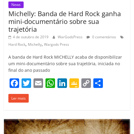
News
Michelly: Banda de Hard Rock ganha
mini-documentário sobre sua
trajetória
4 de outubro de 2019
WarGodsPress
0 comentários
,
,
Hard Rock
Michelly
Wargods Press
A banda de Hard Rock MICHELLY acaba de disponibilizar
um mini-documentário sobre sua trajetória, iniciada no
final do ano passado
F
T
E
W
Li
G
C
C
a
w
m
h
n
o
o
o
Ler mais
c
itt
ai
at
k
o
p
m
e
er
l
s
e
gl
y
p
b
A
dI
e
Li
ar
o
p
n
Cl
n
til