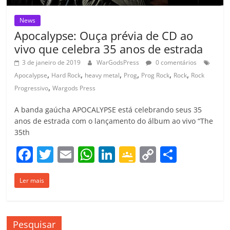
News
Apocalypse: Ouça prévia de CD ao
vivo que celebra 35 anos de estrada
3 de janeiro de 2019
WarGodsPress
0 comentários
,
,
,
,
,
,
Apocalypse
Hard Rock
heavy metal
Prog
Prog Rock
Rock
Rock
,
Progressivo
Wargods Press
A banda gaúcha APOCALYPSE está celebrando seus 35
anos de estrada com o lançamento do álbum ao vivo “The
35th
F
T
E
W
Li
G
C
C
a
w
m
h
n
o
o
o
Ler mais
c
itt
ai
at
k
o
p
m
e
er
l
s
e
gl
y
p
b
A
dI
e
Li
ar
Pesquisar