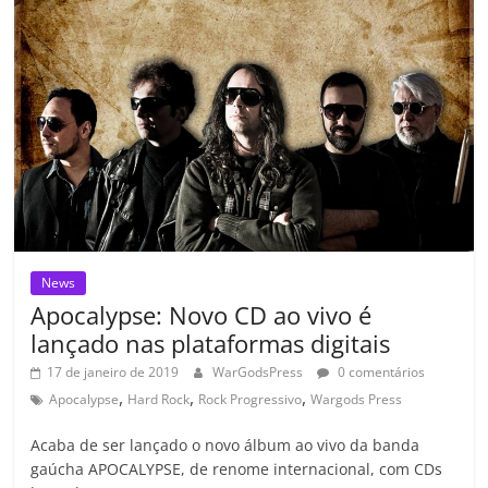
o
p
a
k
h
k
ss
ar
ro
o
m
News
Apocalypse: Novo CD ao vivo é
lançado nas plataformas digitais
17 de janeiro de 2019
WarGodsPress
0 comentários
,
,
,
Apocalypse
Hard Rock
Rock Progressivo
Wargods Press
Acaba de ser lançado o novo álbum ao vivo da banda
gaúcha APOCALYPSE, de renome internacional, com CDs