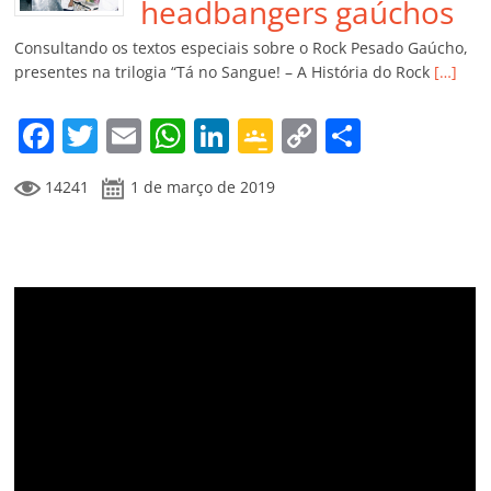
o
p
a
k
h
headbangers gaúchos
k
ss
ar
Consultando os textos especiais sobre o Rock Pesado Gaúcho,
ro
presentes na trilogia “Tá no Sangue! – A História do Rock
[…]
o
F
T
E
W
Li
G
C
C
m
a
w
m
h
n
o
o
o
14241
1 de março de 2019
c
itt
ai
at
k
o
p
m
e
er
l
s
e
gl
y
p
b
A
dI
e
Li
ar
o
p
n
Cl
n
til
o
p
a
k
h
k
ss
ar
ro
o
m