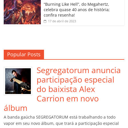
o
“Burning Like Hell”, do Megahertz,
m
celebra quase 40 anos de história;
confira resenha!
17 de abril de 2023
Popular Posts
Segregatorum anuncia
participação especial
do baixista Alex
Carrion em novo
álbum
A banda gaúcha SEGREGATORUM está trabalhando a todo
vapor em seu novo álbum, que trará a participação especial