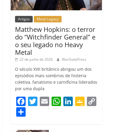
Artigos
Metal Legacy
Matthew Hopkins: o terror
do “Witchfinder General” e
o seu legado no Heavy
Metal
22 de junho de 2026
WarGodsPress
O século XVII britânico abrigou um dos
episódios mais sombrios de histeria
coletiva, fanatismo e carnificina liderados
por uma dupla
F
T
E
W
Li
G
C
a
w
m
h
n
o
o
C
c
itt
ai
at
k
o
p
o
e
er
l
s
e
gl
y
m