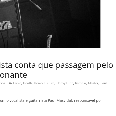
rista conta que passagem pelo
ionante
,
,
,
,
,
,
rios
Cynic
Death
Heavy Culture
Heavy Girlz
Kamala
Master
Paul
o vocalista e guitarrista Paul Masvidal, responsável por