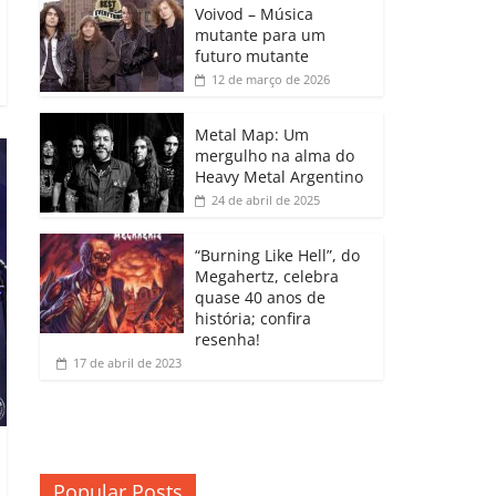
b
A
dI
e
Li
Voivod – Música
p
mutante para um
o
p
n
Cl
n
ar
futuro mutante
12 de março de 2026
o
p
a
k
til
k
ss
h
Metal Map: Um
ro
mergulho na alma do
ar
Heavy Metal Argentino
o
24 de abril de 2025
m
“Burning Like Hell”, do
Megahertz, celebra
quase 40 anos de
história; confira
resenha!
17 de abril de 2023
Popular Posts