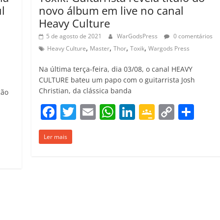
l
novo álbum em live no canal
Heavy Culture
5 de agosto de 2021
WarGodsPress
0 comentários
,
,
,
,
,
Heavy Culture
Master
Thor
Toxik
Wargods Press
Na última terça-feira, dia 03/08, o canal HEAVY
CULTURE bateu um papo com o guitarrista Josh
Christian, da clássica banda
ção
F
T
E
W
Li
G
C
C
C
a
w
m
h
n
o
o
o
o
Ler mais
c
itt
ai
at
k
o
p
m
m
e
er
l
s
e
gl
y
p
p
b
A
dI
e
Li
ar
ar
o
p
n
Cl
n
til
il
o
p
a
k
h
h