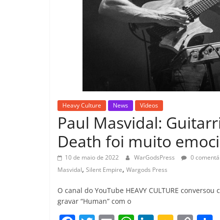
Heavy Culture
News
Vídeos
Paul Masvidal: Guitar
Death foi muito emoc
10 de maio de 2022
WarGodsPress
0 comentá
,
,
Masvidal
Silent Empire
Wargods Press
O canal do YouTube HEAVY CULTURE conversou com 
gravar “Human” com o