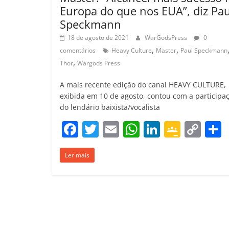
Europa do que nos EUA”, diz Pau
Speckmann
18 de agosto de 2021
WarGodsPress
0
,
,
comentários
Heavy Culture
Master
Paul Speckmann
,
Thor
Wargods Press
A mais recente edição do canal HEAVY CULTURE,
exibida em 10 de agosto, contou com a participa
do lendário baixista/vocalista
F
T
E
W
Li
G
C
a
w
m
h
n
o
o
Ler mais
c
itt
ai
at
k
o
p
e
er
l
s
e
gl
y
b
A
dI
e
Li
o
p
n
Cl
n
t
o
p
a
k