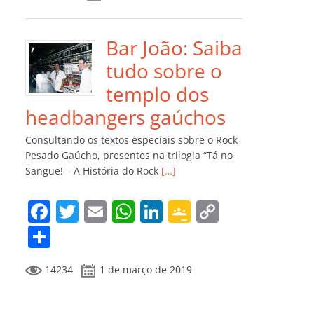
e
er
l
s
e
gl
y
m
b
A
dI
e
Li
p
o
p
n
Cl
n
ar
Bar João: Saiba
o
p
a
k
til
tudo sobre o
k
ss
h
templo dos
ro
ar
headbangers gaúchos
o
Consultando os textos especiais sobre o Rock
m
Pesado Gaúcho, presentes na trilogia “Tá no
Sangue! – A História do Rock
[…]
F
T
E
W
Li
G
C
a
w
m
h
n
o
o
C
c
itt
ai
at
k
o
p
o
14234
1 de março de 2019
e
er
l
s
e
gl
y
m
b
A
dI
e
Li
p