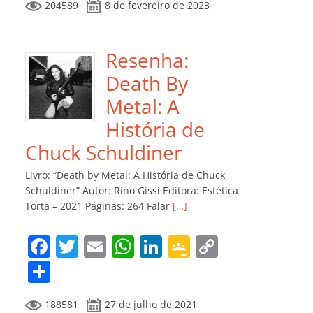
204589
8 de fevereiro de 2023
e
er
l
s
e
gl
y
m
b
A
dI
e
Li
p
o
p
n
Cl
n
ar
Resenha:
o
p
a
k
til
Death By
k
ss
h
Metal: A
ro
ar
História de
o
Chuck Schuldiner
m
Livro: “Death by Metal: A História de Chuck
Schuldiner” Autor: Rino Gissi Editora: Estética
Torta – 2021 Páginas: 264 Falar
[…]
F
T
E
W
Li
G
C
a
w
m
h
n
o
o
C
c
itt
ai
at
k
o
p
o
188581
27 de julho de 2021