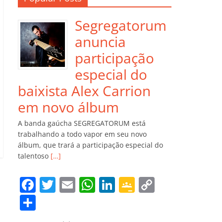
Segregatorum
anuncia
participação
especial do
baixista Alex Carrion
em novo álbum
A banda gaúcha SEGREGATORUM está
trabalhando a todo vapor em seu novo
álbum, que trará a participação especial do
talentoso
[…]
F
T
E
W
Li
G
C
a
w
m
h
n
o
o
C
c
itt
ai
at
k
o
p
o