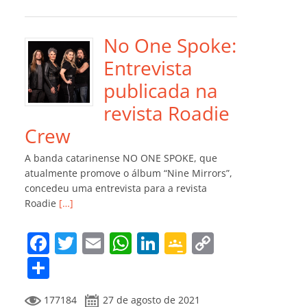
e
er
l
s
e
gl
y
m
b
A
dI
e
Li
p
o
p
n
Cl
n
ar
No One Spoke:
o
p
a
k
til
Entrevista
k
ss
h
publicada na
ro
ar
revista Roadie
o
Crew
m
A banda catarinense NO ONE SPOKE, que
atualmente promove o álbum “Nine Mirrors”,
concedeu uma entrevista para a revista
Roadie
[…]
F
T
E
W
Li
G
C
a
w
m
h
n
o
o
C
c
itt
ai
at
k
o
p
o
177184
27 de agosto de 2021