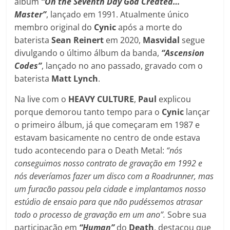
álbum
“On the Seventh Day God Created…
Master”
, lançado em 1991. Atualmente único
membro original do
Cynic
após a morte do
baterista
Sean Reinert
em 2020,
Masvidal
segue
divulgando o último álbum da banda,
“Ascension
Codes”
, lançado no ano passado, gravado com o
baterista
Matt Lynch
.
Na live com o
HEAVY CULTURE
,
Paul
explicou
porque demorou tanto tempo para o
Cynic
lançar
o primeiro álbum, já que começaram em 1987 e
estavam basicamente no centro de onde estava
tudo acontecendo para o Death Metal:
“nós
conseguimos nosso contrato de gravação em 1992 e
nós deveríamos fazer um disco com a Roadrunner, mas
um furacão passou pela cidade e implantamos nosso
estúdio de ensaio para que não pudéssemos atrasar
todo o processo de gravação em um ano”.
Sobre sua
participação em
“Human”
do
Death
, destacou que