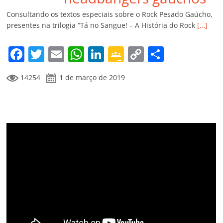
k
ss
ar
Consultando os textos especiais sobre o Rock Pesado Gaúcho,
ro
presentes na trilogia “Tá no Sangue! – A História do Rock
[…]
o
F
T
E
W
Li
G
C
C
m
a
w
m
h
n
o
o
o
14254
1 de março de 2019
c
itt
ai
at
k
o
p
m
e
er
l
s
e
gl
y
p
b
A
dI
e
Li
ar
o
p
n
Cl
n
til
o
p
a
k
h
k
ss
ar
ro
o
m