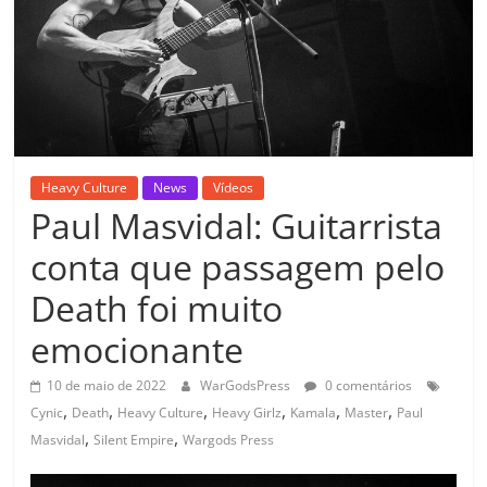
Heavy Culture
News
Vídeos
Paul Masvidal: Guitarrista
conta que passagem pelo
Death foi muito
emocionante
10 de maio de 2022
WarGodsPress
0 comentários
,
,
,
,
,
,
Cynic
Death
Heavy Culture
Heavy Girlz
Kamala
Master
Paul
,
,
Masvidal
Silent Empire
Wargods Press