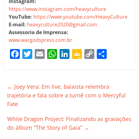
Instagram:
https://www.instagram.com/heavyculture
YouTube:
https://www.youtube.com/HeavyCulture
E-mail:
heavyculture2020@gmail.com
Assessoria de Imprensa:
www.wargodspress.com.br
F
T
E
W
Li
G
C
C
a
w
m
h
n
o
o
o
c
itt
ai
at
k
o
p
m
e
er
l
s
e
gl
y
p
←
Joey Vera: Em live, baixista relembra
b
A
dI
e
Li
ar
trajetória e fala sobre a turnê com o Mercyful
o
p
n
Cl
n
til
Fate
o
p
a
k
h
White Dragon Project: Finalizando as gravações
k
ss
ar
do álbum “The Story of Gaia”
→
ro