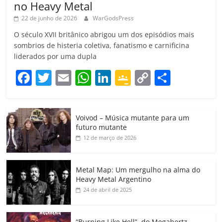
no Heavy Metal
22 de junho de 2026
WarGodsPress
O século XVII britânico abrigou um dos episódios mais
sombrios de histeria coletiva, fanatismo e carnificina
liderados por uma dupla
F
T
E
W
Li
G
C
C
a
w
m
h
n
o
o
o
c
itt
ai
at
k
o
p
m
Voivod – Música mutante para um
e
er
l
s
e
gl
y
p
futuro mutante
b
A
dI
e
Li
ar
12 de março de 2026
o
p
n
Cl
n
til
o
p
a
k
h
Metal Map: Um mergulho na alma do
Heavy Metal Argentino
k
ss
ar
24 de abril de 2025
ro
o
“Burning Like Hell”, do Megahertz,