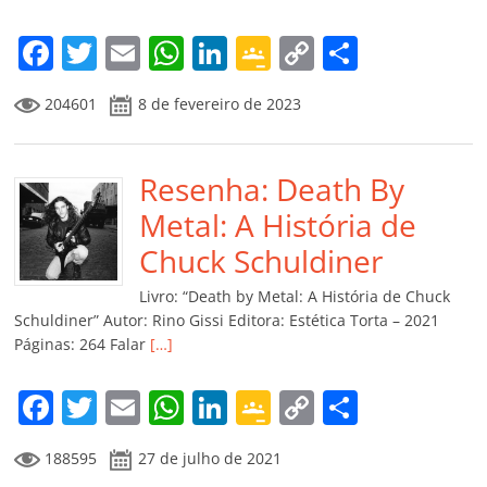
F
T
E
W
Li
G
C
C
a
w
m
h
n
o
o
o
204601
8 de fevereiro de 2023
c
itt
ai
at
k
o
p
m
e
er
l
s
e
gl
y
p
b
Resenha: Death By
A
dI
e
Li
ar
o
p
n
Cl
n
til
Metal: A História de
o
p
a
k
h
Chuck Schuldiner
k
ss
ar
Livro: “Death by Metal: A História de Chuck
ro
Schuldiner” Autor: Rino Gissi Editora: Estética Torta – 2021
Páginas: 264 Falar
[…]
o
m
F
T
E
W
Li
G
C
C
a
w
m
h
n
o
o
o
188595
27 de julho de 2021
c
itt
ai
at
k
o
p
m