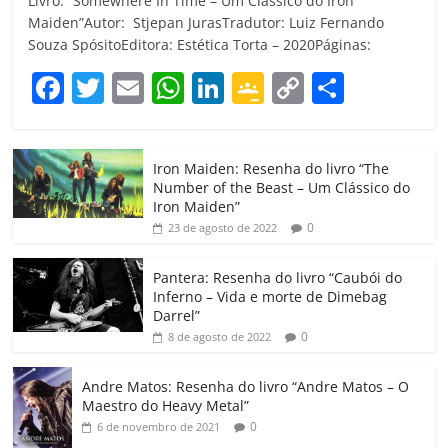
Livro: “Somewhere In Time – Um Clássico do Iron
Maiden”Autor: Stjepan JurasTradutor: Luiz Fernando
Souza SpósitoEditora: Estética Torta – 2020Páginas:
F
T
E
W
Li
G
C
C
a
w
m
h
n
o
o
o
c
itt
ai
at
k
o
p
m
Iron Maiden: Resenha do livro “The
e
er
l
s
e
gl
y
p
Number of the Beast – Um Clássico do
b
A
dI
e
Li
ar
Iron Maiden”
0
23 de agosto de 2022
o
p
n
Cl
n
til
o
p
a
k
h
Pantera: Resenha do livro “Caubói do
Inferno – Vida e morte de Dimebag
k
ss
ar
Darrel”
ro
0
8 de agosto de 2022
o
Andre Matos: Resenha do livro “Andre Matos – O
m
Maestro do Heavy Metal”
0
6 de novembro de 2021