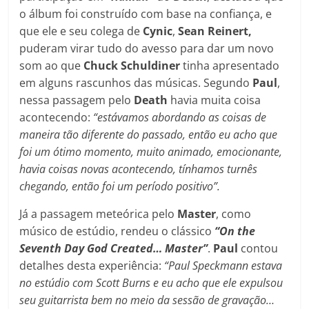
o álbum foi construído com base na confiança, e
que ele e seu colega de
Cynic
,
Sean Reinert,
puderam virar tudo do avesso para dar um novo
som ao que
Chuck Schuldiner
tinha apresentado
em alguns rascunhos das músicas. Segundo
Paul
,
nessa passagem pelo
Death
havia muita coisa
acontecendo:
“estávamos abordando as coisas de
maneira tão diferente do passado, então eu acho que
foi um ótimo momento, muito animado, emocionante,
havia coisas novas acontecendo, tínhamos turnês
chegando, então foi um período positivo”.
Já a passagem meteórica pelo
Master
, como
músico de estúdio, rendeu o clássico
“On the
Seventh Day God Created… Master”
.
Paul
contou
detalhes desta experiência:
“Paul Speckmann estava
no estúdio com Scott Burns e eu acho que ele expulsou
seu guitarrista bem no meio da sessão de gravação…