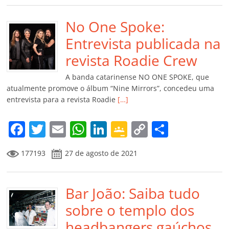
e
er
l
s
e
gl
y
p
b
No One Spoke:
A
dI
e
Li
ar
o
p
n
Cl
n
til
Entrevista publicada na
o
p
a
k
h
revista Roadie Crew
k
ss
ar
A banda catarinense NO ONE SPOKE, que
ro
atualmente promove o álbum “Nine Mirrors”, concedeu uma
entrevista para a revista Roadie
[…]
o
m
F
T
E
W
Li
G
C
C
a
w
m
h
n
o
o
o
177193
27 de agosto de 2021
c
itt
ai
at
k
o
p
m
e
er
l
s
e
gl
y
p
b
Bar João: Saiba tudo
A
dI
e
Li
ar
o
p
n
Cl
n
til
sobre o templo dos
o
p
a
k
h
headbangers gaúchos