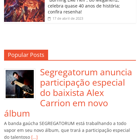
m
celebra quase 40 anos de história;
confira resenha!
17 de abril de 2023
Popular Posts
Segregatorum anuncia
participação especial
do baixista Alex
Carrion em novo
álbum
A banda gaúcha SEGREGATORUM está trabalhando a todo
vapor em seu novo álbum, que trará a participação especial
do talentoso
[…]