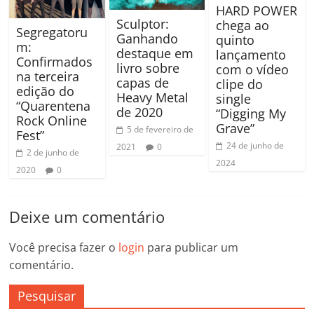
HARD POWER
Sculptor:
chega ao
Segregatoru
Ganhando
quinto
m:
destaque em
lançamento
Confirmados
livro sobre
com o vídeo
na terceira
capas de
clipe do
edição do
Heavy Metal
single
“Quarentena
de 2020
“Digging My
Rock Online
Grave”
5 de fevereiro de
Fest”
24 de junho de
2021
0
2 de junho de
2024
2020
0
Deixe um comentário
Você precisa fazer o
login
para publicar um
comentário.
Pesquisar