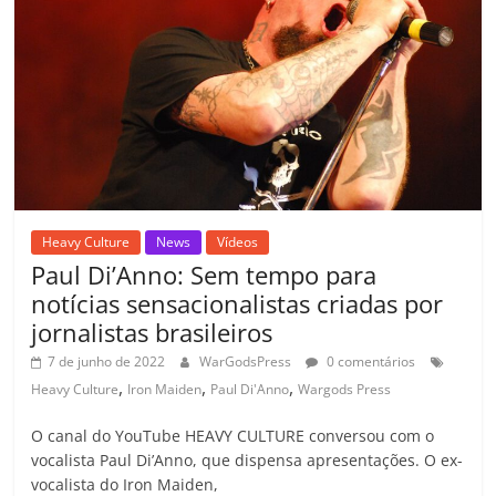
k
ss
ar
ro
o
m
Heavy Culture
News
Vídeos
Paul Di’Anno: Sem tempo para
notícias sensacionalistas criadas por
jornalistas brasileiros
7 de junho de 2022
WarGodsPress
0 comentários
,
,
,
Heavy Culture
Iron Maiden
Paul Di'Anno
Wargods Press
O canal do YouTube HEAVY CULTURE conversou com o
vocalista Paul Di’Anno, que dispensa apresentações. O ex-
vocalista do Iron Maiden,