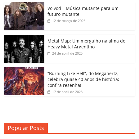
c
itt
ai
at
k
o
p
m
Voivod – Música mutante para um
e
er
l
s
e
gl
y
p
futuro mutante
b
A
dI
e
Li
ar
12 de março de 2026
o
p
n
Cl
n
til
o
p
a
k
h
Metal Map: Um mergulho na alma do
Heavy Metal Argentino
k
ss
ar
24 de abril de 2025
ro
o
“Burning Like Hell”, do Megahertz,
m
celebra quase 40 anos de história;
confira resenha!
17 de abril de 2023
Popular Posts