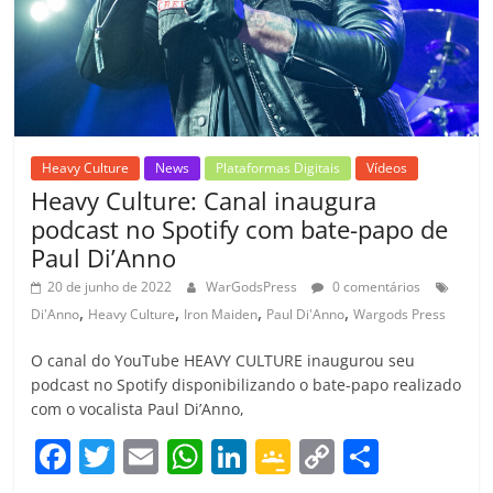
o
m
Heavy Culture
News
Plataformas Digitais
Vídeos
Heavy Culture: Canal inaugura
podcast no Spotify com bate-papo de
Paul Di’Anno
20 de junho de 2022
WarGodsPress
0 comentários
,
,
,
,
Di'Anno
Heavy Culture
Iron Maiden
Paul Di'Anno
Wargods Press
O canal do YouTube HEAVY CULTURE inaugurou seu
podcast no Spotify disponibilizando o bate-papo realizado
com o vocalista Paul Di’Anno,
F
T
E
W
Li
G
C
C
a
w
m
h
n
o
o
o