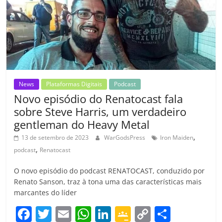
k
ss
ar
ro
o
m
News
Plataformas Digitais
Podcast
Novo episódio do Renatocast fala
sobre Steve Harris, um verdadeiro
gentleman do Heavy Metal
,
13 de setembro de 2023
WarGodsPress
Iron Maiden
,
podcast
Renatocast
O novo episódio do podcast RENATOCAST, conduzido por
Renato Sanson, traz à tona uma das características mais
marcantes do líder
F
T
E
W
Li
G
C
C