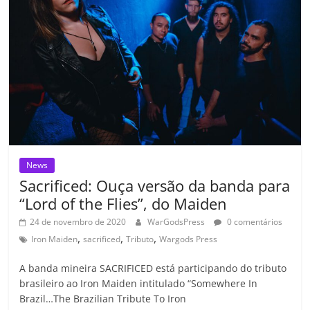
o
p
a
k
h
k
ss
ar
ro
o
m
News
Sacrificed: Ouça versão da banda para
“Lord of the Flies”, do Maiden
24 de novembro de 2020
WarGodsPress
0 comentários
,
,
,
Iron Maiden
sacrificed
Tributo
Wargods Press
A banda mineira SACRIFICED está participando do tributo
brasileiro ao Iron Maiden intitulado “Somewhere In
Brazil…The Brazilian Tribute To Iron