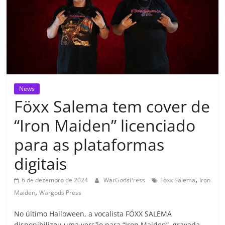
News
Föxx Salema tem cover de
“Iron Maiden” licenciado
para as plataformas
digitais
,
6 de dezembro de 2024
WarGodsPress
Foxx Salema
Iron
,
Maiden
Wargods Press
No último Halloween, a vocalista FÖXX SALEMA
disponibilizou uma versão para “Iron Maiden”, gravada