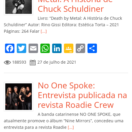
o
p
a
k
h
Chuck Schuldiner
k
ss
ar
Livro: “Death by Metal: A História de Chuck
ro
Schuldiner” Autor: Rino Gissi Editora: Estética Torta – 2021
Páginas: 264 Falar
[…]
o
m
F
T
E
W
Li
G
C
C
a
w
m
h
n
o
o
o
188593
27 de julho de 2021
c
itt
ai
at
k
o
p
m
e
er
l
s
e
gl
y
p
b
No One Spoke:
A
dI
e
Li
ar
o
p
n
Cl
n
til
Entrevista publicada na
o
p
a
k
h
revista Roadie Crew
k
ss
ar
A banda catarinense NO ONE SPOKE, que
ro
atualmente promove o álbum “Nine Mirrors”, concedeu uma
entrevista para a revista Roadie
[…]