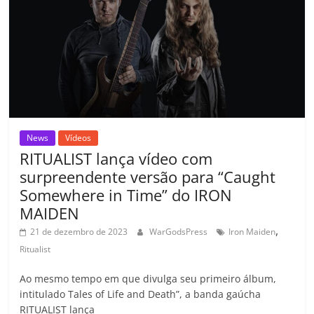
o
p
a
k
h
k
ss
ar
ro
o
m
News
Vídeos
RITUALIST lança vídeo com
surpreendente versão para “Caught
Somewhere in Time” do IRON
MAIDEN
,
21 de dezembro de 2023
WarGodsPress
Iron Maiden
Ritualist
Ao mesmo tempo em que divulga seu primeiro álbum,
intitulado Tales of Life and Death”, a banda gaúcha
RITUALIST lança