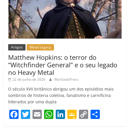
Artigos
Metal Legacy
Matthew Hopkins: o terror do
“Witchfinder General” e o seu legado
no Heavy Metal
22 de junho de 2026
WarGodsPress
O século XVII britânico abrigou um dos episódios mais
sombrios de histeria coletiva, fanatismo e carnificina
liderados por uma dupla
F
T
E
W
Li
G
C
C
a
w
m
h
n
o
o
o