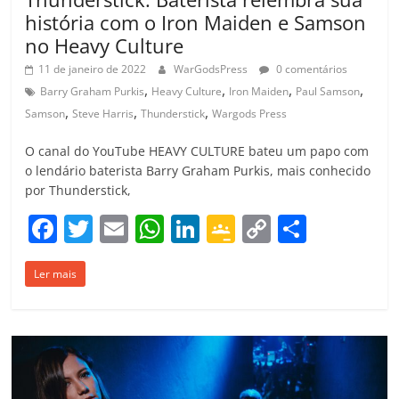
história com o Iron Maiden e Samson
no Heavy Culture
11 de janeiro de 2022
WarGodsPress
0 comentários
,
,
,
,
Barry Graham Purkis
Heavy Culture
Iron Maiden
Paul Samson
,
,
,
Samson
Steve Harris
Thunderstick
Wargods Press
O canal do YouTube HEAVY CULTURE bateu um papo com
o lendário baterista Barry Graham Purkis, mais conhecido
por Thunderstick,
F
T
E
W
Li
G
C
C
a
w
m
h
n
o
o
o
Ler mais
c
itt
ai
at
k
o
p
m
e
er
l
s
e
gl
y
p
b
A
dI
e
Li
ar
o
p
n
Cl
n
til