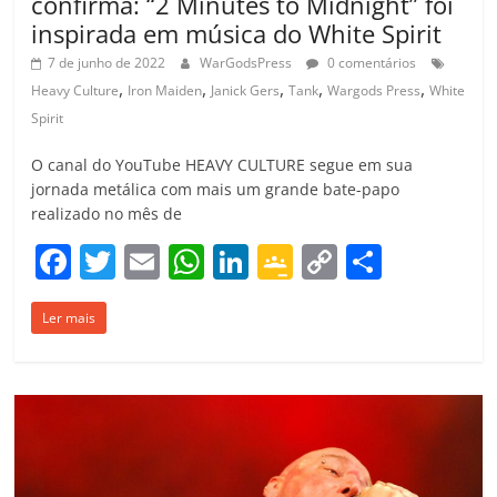
confirma: “2 Minutes to Midnight” foi
inspirada em música do White Spirit
7 de junho de 2022
WarGodsPress
0 comentários
,
,
,
,
,
Heavy Culture
Iron Maiden
Janick Gers
Tank
Wargods Press
White
Spirit
O canal do YouTube HEAVY CULTURE segue em sua
jornada metálica com mais um grande bate-papo
realizado no mês de
F
T
E
W
Li
G
C
C
a
w
m
h
n
o
o
o
Ler mais
c
itt
ai
at
k
o
p
m
e
er
l
s
e
gl
y
p
b
A
dI
e
Li
ar
o
p
n
Cl
n
til
o
p
a
k
h