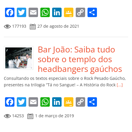
o
m
F
T
E
W
Li
G
C
C
a
w
m
h
n
o
o
o
177193
27 de agosto de 2021
c
itt
ai
at
k
o
p
m
e
er
l
s
e
gl
y
p
b
Bar João: Saiba tudo
A
dI
e
Li
ar
o
p
n
Cl
n
til
sobre o templo dos
o
p
a
k
h
headbangers gaúchos
k
ss
ar
Consultando os textos especiais sobre o Rock Pesado Gaúcho,
ro
presentes na trilogia “Tá no Sangue! – A História do Rock
[…]
o
F
T
E
W
Li
G
C
C
m
a
w
m
h
n
o
o
o
14253
1 de março de 2019
c
itt
ai
at
k
o
p
m
e
er
l
s
e
gl
y
p