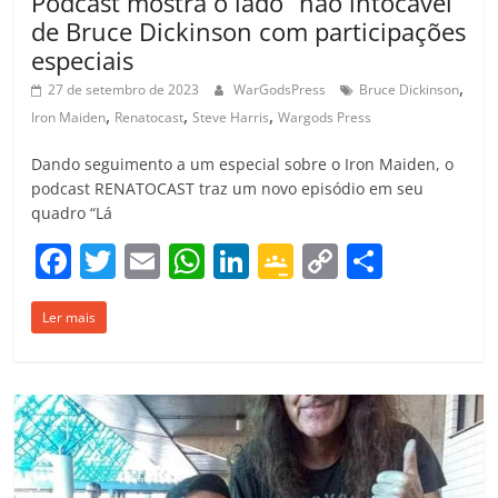
Podcast mostra o lado “não intocável”
de Bruce Dickinson com participações
especiais
,
27 de setembro de 2023
WarGodsPress
Bruce Dickinson
,
,
,
Iron Maiden
Renatocast
Steve Harris
Wargods Press
Dando seguimento a um especial sobre o Iron Maiden, o
podcast RENATOCAST traz um novo episódio em seu
quadro “Lá
F
T
E
W
Li
G
C
C
a
w
m
h
n
o
o
o
Ler mais
c
itt
ai
at
k
o
p
m
e
er
l
s
e
gl
y
p
b
A
dI
e
Li
ar
o
p
n
Cl
n
til
o
p
a
k
h