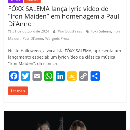
FÖXX SALEMA lança lyric vídeo de
“Iron Maiden” em homenagem a Paul
Di’Anno
,
31 de outubro de 2024
WarGodsPress
Föxx Salema
Iron
,
,
Maiden
Paul Di'anno
Wargods Press
Neste Halloween, a vocalista FÖXX SALEMA, apresenta um
lançamento especial: um lyric vídeo da clássica música
“Iron Maiden”, da icônica
F
T
E
W
Li
G
C
C
a
w
m
h
n
o
o
o
Ler mais
c
itt
ai
at
k
o
p
m
e
er
l
s
e
gl
y
p
b
A
dI
e
Li
ar
o
p
n
Cl
n
til