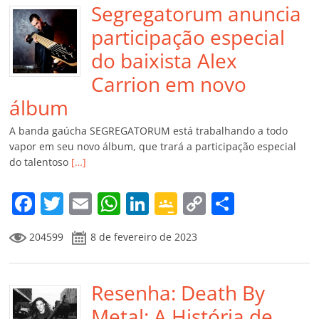
Segregatorum anuncia
participação especial
do baixista Alex
Carrion em novo
álbum
A banda gaúcha SEGREGATORUM está trabalhando a todo
vapor em seu novo álbum, que trará a participação especial
do talentoso
[…]
F
T
E
W
Li
G
C
C
a
w
m
h
n
o
o
o
204599
8 de fevereiro de 2023
c
itt
ai
at
k
o
p
m
e
er
l
s
e
gl
y
p
b
Resenha: Death By
A
dI
e
Li
ar
o
p
n
Cl
n
til
Metal: A História de