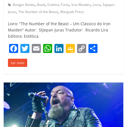
,
,
,
,
,
Banger Books
Book
Estética Torta
Iron Maiden
Livro
Stjepan
,
,
Juras
The Number of the Beast
Wargods Press
Livro: “The Number of the Beast – Um Clássico do Iron
Maiden” Autor: Stjepan Juras Tradutor: Ricardo Lira
Editora: Estética
F
T
E
W
Li
G
C
C
a
w
m
h
n
o
o
o
Ler mais
c
itt
ai
at
k
o
p
m
e
er
l
s
e
gl
y
p
b
A
dI
e
Li
ar
o
p
n
Cl
n
til
o
p
a
k
h
k
ss
ar
ro