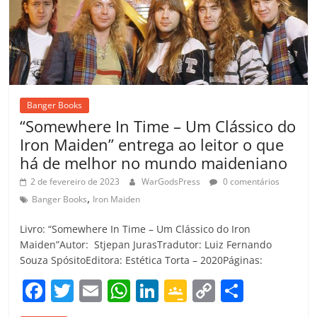
m
Banger Books
“Somewhere In Time – Um Clássico do
Iron Maiden” entrega ao leitor o que
há de melhor no mundo maideniano
2 de fevereiro de 2023
WarGodsPress
0 comentários
,
Banger Books
Iron Maiden
Livro: “Somewhere In Time – Um Clássico do Iron
Maiden”Autor: Stjepan JurasTradutor: Luiz Fernando
Souza SpósitoEditora: Estética Torta – 2020Páginas:
F
T
E
W
Li
G
C
C
a
w
m
h
n
o
o
o