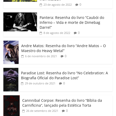
b
A
dI
e
Li
ar
0
23 de agosto de 2022
o
p
n
Cl
n
til
o
p
a
k
h
Pantera: Resenha do livro “Caubói do
Inferno – Vida e morte de Dimebag
k
ss
ar
Darrel”
ro
0
8 de agosto de 2022
o
Andre Matos: Resenha do livro “Andre Matos – O
m
Maestro do Heavy Metal”
0
6 de novembro de 2021
Paradise Lost: Resenha do livro “No Celebration: A
Biografia Oficial do Paradise Lost”
0
29 de outubro de 2021
Cannnibal Corpse: Resenha do livro “Bíblia da
Carnificina”, lançado pela Estética Torta
0
26 de setembro de 2021