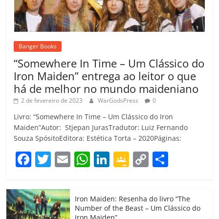
Banger Books
“Somewhere In Time – Um Clássico do
Iron Maiden” entrega ao leitor o que
há de melhor no mundo maideniano
2 de fevereiro de 2023
WarGodsPress
0
Livro: “Somewhere In Time – Um Clássico do Iron
Maiden”Autor: Stjepan JurasTradutor: Luiz Fernando
Souza SpósitoEditora: Estética Torta – 2020Páginas:
F
T
E
W
Li
G
C
C
a
w
m
h
n
o
o
o
c
itt
ai
at
k
o
p
m
Iron Maiden: Resenha do livro “The
e
er
l
s
e
gl
y
p
Number of the Beast – Um Clássico do
Iron Maiden”