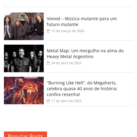
a
w
m
h
n
o
o
o
c
itt
ai
at
k
o
p
m
Voivod – Música mutante para um
e
er
l
s
e
gl
y
p
futuro mutante
b
A
dI
e
Li
ar
12 de março de 2026
o
p
n
Cl
n
til
o
p
a
k
h
Metal Map: Um mergulho na alma do
Heavy Metal Argentino
k
ss
ar
24 de abril de 2025
ro
o
“Burning Like Hell”, do Megahertz,
m
celebra quase 40 anos de história;
confira resenha!
17 de abril de 2023
Popular Posts