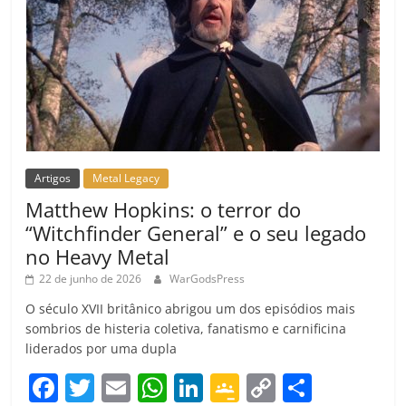
Artigos
Metal Legacy
Matthew Hopkins: o terror do
“Witchfinder General” e o seu legado
no Heavy Metal
22 de junho de 2026
WarGodsPress
O século XVII britânico abrigou um dos episódios mais
sombrios de histeria coletiva, fanatismo e carnificina
liderados por uma dupla
F
T
E
W
Li
G
C
C