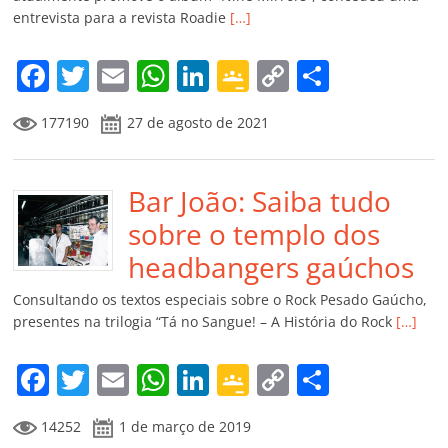
ro
entrevista para a revista Roadie
[…]
o
m
F
T
E
W
Li
G
C
C
a
w
m
h
n
o
o
o
177190
27 de agosto de 2021
c
itt
ai
at
k
o
p
m
e
er
l
s
e
gl
y
p
b
Bar João: Saiba tudo
A
dI
e
Li
ar
o
p
n
Cl
n
til
sobre o templo dos
o
p
a
k
h
headbangers gaúchos
k
ss
ar
Consultando os textos especiais sobre o Rock Pesado Gaúcho,
ro
presentes na trilogia “Tá no Sangue! – A História do Rock
[…]
o
F
T
E
W
Li
G
C
C
m
a
w
m
h
n
o
o
o
14252
1 de março de 2019
c
itt
ai
at
k
o
p
m