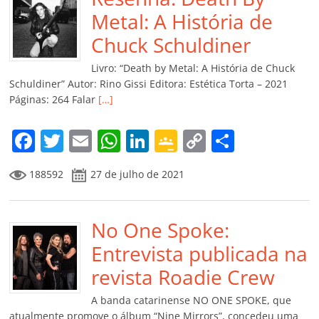
o
p
n
Cl
n
til
Metal: A História de
o
p
a
k
h
Chuck Schuldiner
k
ss
ar
Livro: “Death by Metal: A História de Chuck
ro
Schuldiner” Autor: Rino Gissi Editora: Estética Torta – 2021
Páginas: 264 Falar
[…]
o
m
F
T
E
W
Li
G
C
C
a
w
m
h
n
o
o
o
188592
27 de julho de 2021
c
itt
ai
at
k
o
p
m
e
er
l
s
e
gl
y
p
b
No One Spoke:
A
dI
e
Li
ar
o
p
n
Cl
n
til
Entrevista publicada na
o
p
a
k
h
revista Roadie Crew
k
ss
ar
A banda catarinense NO ONE SPOKE, que
atualmente promove o álbum “Nine Mirrors”, concedeu uma