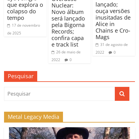
lançado;
que explora o
Nuclear:
ouça versões
colapso do
Novo álbum
inusitadas de
tempo
será lançado
Alice in
pela Bigorna
17 de novembro
Chains e Cro-
Records;
de 2025
Mags
confira capa
e track list
31 de agosto de
26 de maio de
2022
0
2022
0
Pesquisar
Metal Legacy Media