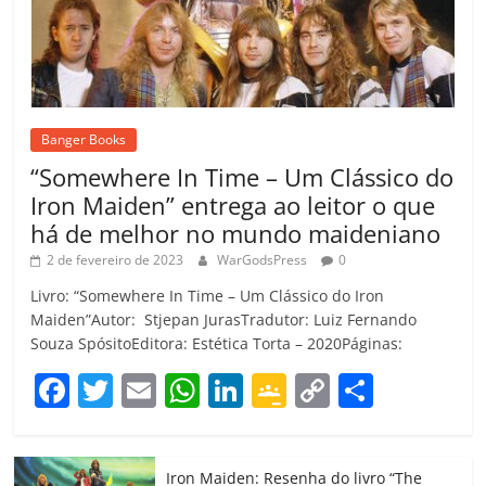
Banger Books
“Somewhere In Time – Um Clássico do
Iron Maiden” entrega ao leitor o que
há de melhor no mundo maideniano
2 de fevereiro de 2023
WarGodsPress
0
Livro: “Somewhere In Time – Um Clássico do Iron
Maiden”Autor: Stjepan JurasTradutor: Luiz Fernando
Souza SpósitoEditora: Estética Torta – 2020Páginas:
F
T
E
W
Li
G
C
C
a
w
m
h
n
o
o
o
c
itt
ai
at
k
o
p
m
Iron Maiden: Resenha do livro “The