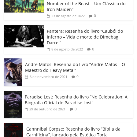
e
er
l
s
e
gl
y
p
Number of the Beast – Um Clássico do
b
A
dI
e
Li
ar
Iron Maiden”
0
23 de agosto de 2022
o
p
n
Cl
n
til
o
p
a
k
h
Pantera: Resenha do livro “Caubói do
Inferno – Vida e morte de Dimebag
k
ss
ar
Darrel”
ro
0
8 de agosto de 2022
o
Andre Matos: Resenha do livro “Andre Matos – O
m
Maestro do Heavy Metal”
0
6 de novembro de 2021
Paradise Lost: Resenha do livro “No Celebration: A
Biografia Oficial do Paradise Lost”
0
29 de outubro de 2021
Cannnibal Corpse: Resenha do livro “Bíblia da
Carnificina”, lançado pela Estética Torta