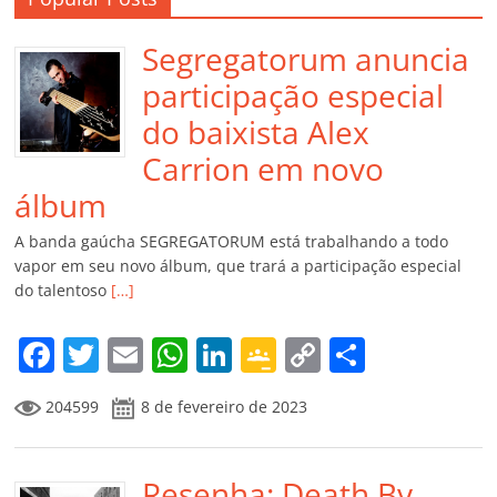
Segregatorum anuncia
participação especial
do baixista Alex
Carrion em novo
álbum
A banda gaúcha SEGREGATORUM está trabalhando a todo
vapor em seu novo álbum, que trará a participação especial
do talentoso
[…]
F
T
E
W
Li
G
C
C
a
w
m
h
n
o
o
o
204599
8 de fevereiro de 2023
c
itt
ai
at
k
o
p
m
e
er
l
s
e
gl
y
p
b
Resenha: Death By
A
dI
e
Li
ar