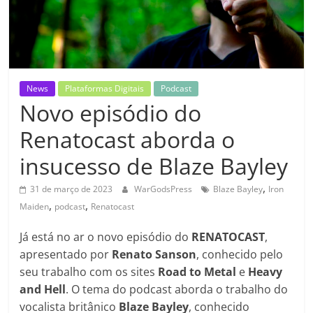
News
Plataformas Digitais
Podcast
Novo episódio do
Renatocast aborda o
insucesso de Blaze Bayley
,
31 de março de 2023
WarGodsPress
Blaze Bayley
Iron
,
,
Maiden
podcast
Renatocast
Já está no ar o novo episódio do
RENATOCAST
,
apresentado por
Renato Sanson
, conhecido pelo
seu trabalho com os sites
Road to Metal
e
Heavy
and Hell
. O tema do podcast aborda o trabalho do
vocalista britânico
Blaze Bayley
, conhecido