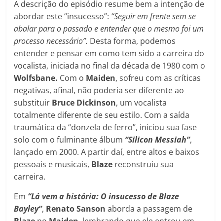
A descrição do episódio resume bem a intenção de
abordar este “insucesso”:
“Seguir em frente sem se
abalar para o passado e entender que o mesmo foi um
processo necessário”.
Desta forma, podemos
entender e pensar em como tem sido a carreira do
vocalista, iniciada no final da década de 1980 com o
Wolfsbane.
Com o
Maiden
, sofreu com as críticas
negativas, afinal, não poderia ser diferente ao
substituir
Bruce Dickinson
, um vocalista
totalmente diferente de seu estilo. Com a saída
traumática da “donzela de ferro”, iniciou sua fase
solo com o fulminante álbum
“Silicon Messiah”
,
lançado em 2000. A partir daí, entre altos e baixos
pessoais e musicais,
Blaze
reconstruiu sua
carreira.
Em
“Lá vem a história: O insucesso de Blaze
Bayley”
,
Renato Sanson
aborda a passagem de
Blaze
no
Maiden
, lembrando que ele entrou em