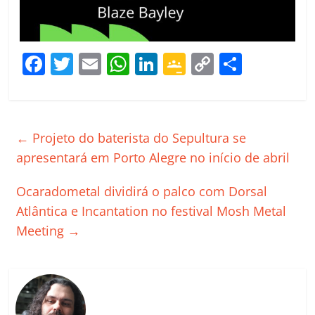
F
T
E
W
Li
G
C
C
a
w
m
h
n
o
o
o
c
itt
ai
at
k
o
p
m
e
er
l
s
e
gl
y
p
←
Projeto do baterista do Sepultura se
b
A
dI
e
Li
ar
apresentará em Porto Alegre no início de abril
o
p
n
Cl
n
til
Ocaradometal dividirá o palco com Dorsal
o
p
a
k
h
Atlântica e Incantation no festival Mosh Metal
k
ss
ar
Meeting
→
ro
o
m