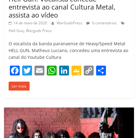
entrevista ao canal Cultura Metal,
assista ao vídeo
14 de maio de 2020
WarGodsPress
0 comentários
,
Hell Gun
Wargods Press
O vocalista da banda paranaense de Heavy/Speed Metal
HELL GUN, Matheus Luciano, concedeu uma entrevista ao
canal do Youtube Cultura
F
T
E
W
Li
G
C
C
a
w
m
h
n
o
o
o
Ler mais
c
itt
ai
at
k
o
p
m
e
er
l
s
e
gl
y
p
b
A
dI
e
Li
ar
o
p
n
Cl
n
til
o
p
a
k
h