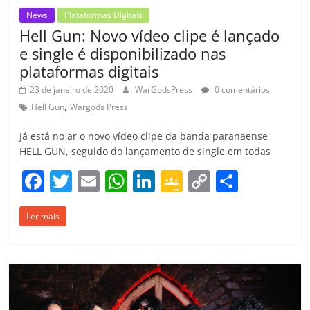
News
Plataformas Digitais
Hell Gun: Novo vídeo clipe é lançado
e single é disponibilizado nas
plataformas digitais
23 de janeiro de 2020
WarGodsPress
0 comentários
,
Hell Gun
Wargods Press
Já está no ar o novo vídeo clipe da banda paranaense
HELL GUN, seguido do lançamento de single em todas
F
T
E
W
Li
G
C
C
a
w
m
h
n
o
o
o
Ler mais
c
itt
ai
at
k
o
p
m
e
er
l
s
e
gl
y
p
b
A
dI
e
Li
ar
o
p
n
Cl
n
til