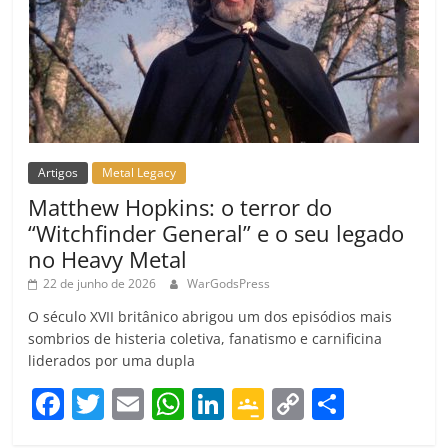
Artigos
Metal Legacy
Matthew Hopkins: o terror do
“Witchfinder General” e o seu legado
no Heavy Metal
22 de junho de 2026
WarGodsPress
O século XVII britânico abrigou um dos episódios mais
sombrios de histeria coletiva, fanatismo e carnificina
liderados por uma dupla
F
T
E
W
Li
G
C
C
a
w
m
h
n
o
o
o