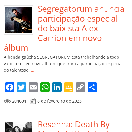
Segregatorum anuncia
participação especial
do baixista Alex
Carrion em novo
álbum
A banda gaúcha SEGREGATORUM está trabalhando a todo
vapor em seu novo álbum, que trará a participação especial
do talentoso
[…]
F
T
E
W
Li
G
C
C
a
w
m
h
n
o
o
o
204604
8 de fevereiro de 2023
c
itt
ai
at
k
o
p
m
e
er
l
s
e
gl
y
p
b
Resenha: Death By
A
dI
e
Li
ar