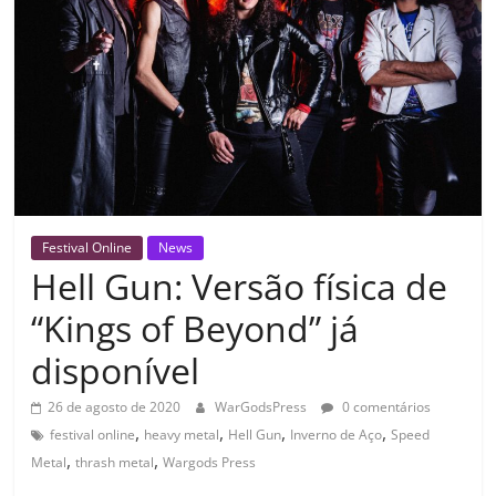
Festival Online
News
Hell Gun: Versão física de
“Kings of Beyond” já
disponível
26 de agosto de 2020
WarGodsPress
0 comentários
,
,
,
,
festival online
heavy metal
Hell Gun
Inverno de Aço
Speed
,
,
Metal
thrash metal
Wargods Press