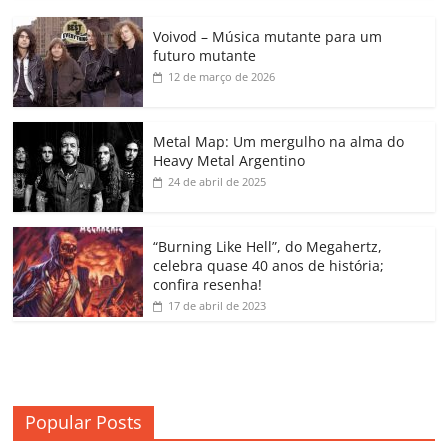
c
itt
ai
at
k
o
p
m
Voivod – Música mutante para um
e
er
l
s
e
gl
y
p
futuro mutante
b
A
dI
e
Li
ar
12 de março de 2026
o
p
n
Cl
n
til
o
p
a
k
h
Metal Map: Um mergulho na alma do
Heavy Metal Argentino
k
ss
ar
24 de abril de 2025
ro
o
“Burning Like Hell”, do Megahertz,
m
celebra quase 40 anos de história;
confira resenha!
17 de abril de 2023
Popular Posts