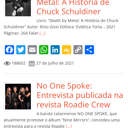
o
p
n
Cl
n
til
Metal: A História de
o
p
a
k
h
Chuck Schuldiner
k
ss
ar
Livro: “Death by Metal: A História de Chuck
ro
Schuldiner” Autor: Rino Gissi Editora: Estética Torta – 2021
Páginas: 264 Falar
[…]
o
m
F
T
E
W
Li
G
C
C
a
w
m
h
n
o
o
o
188602
27 de julho de 2021
c
itt
ai
at
k
o
p
m
e
er
l
s
e
gl
y
p
b
No One Spoke:
A
dI
e
Li
ar
o
p
n
Cl
n
til
Entrevista publicada na
o
p
a
k
h
revista Roadie Crew
k
ss
ar
A banda catarinense NO ONE SPOKE, que
ro
atualmente promove o álbum “Nine Mirrors”, concedeu uma
entrevista para a revista Roadie
[…]