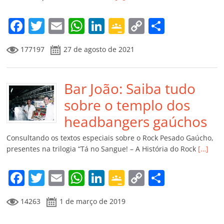
o
m
F
T
E
W
Li
G
C
C
a
w
m
h
n
o
o
o
177197
27 de agosto de 2021
c
itt
ai
at
k
o
p
m
e
er
l
s
e
gl
y
p
b
Bar João: Saiba tudo
A
dI
e
Li
ar
o
p
n
Cl
n
til
sobre o templo dos
o
p
a
k
h
headbangers gaúchos
k
ss
ar
Consultando os textos especiais sobre o Rock Pesado Gaúcho,
ro
presentes na trilogia “Tá no Sangue! – A História do Rock
[…]
o
F
T
E
W
Li
G
C
C
m
a
w
m
h
n
o
o
o
14263
1 de março de 2019
c
itt
ai
at
k
o
p
m