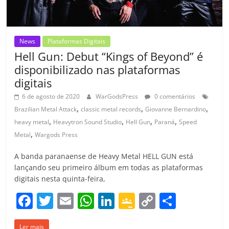
News
Plataformas Digitais
Hell Gun: Debut “Kings of Beyond” é
disponibilizado nas plataformas
digitais
6 de agosto de 2020
WarGodsPress
0 comentários
,
,
,
Brazilian Metal Attack
classic metal records
Giovanne Bernardino
,
,
,
,
heavy metal
Heavytron Sound Studio
Hell Gun
Paraná
Speed
,
Metal
Wargods Press
A banda paranaense de Heavy Metal HELL GUN está
lançando seu primeiro álbum em todas as plataformas
digitais nesta quinta-feira,
F
T
E
W
Li
G
C
C
a
w
m
h
n
o
o
o
Ler mais