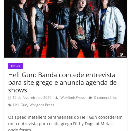
k
ss
ar
ro
o
m
News
Hell Gun: Banda concede entrevista
para site grego e anuncia agenda de
shows
12 de fevereiro de 2020
WarGodsPress
0 comentários
,
Hell Gun
Wargods Press
Os speed metallers paranaenses do Hell Gun concederam
uma entrevista para o site grego Filthy Dogs of Metal,
onde foram