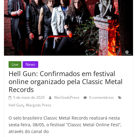
k
ss
ar
ro
o
m
Live
News
Hell Gun: Confirmados em festival
online organizado pela Classic Metal
Records
5 de maio de 2020
WarGodsPress
0 comentários
,
Hell Gun
Wargods Press
O selo brasileiro Classic Metal Records realizará nesta
sexta-feira, 08/05, o festival “Classic Metal Online Fest”,
através do canal do