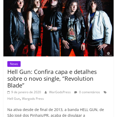
o
p
a
k
h
k
ss
ar
ro
o
m
News
Hell Gun: Confira capa e detalhes
sobre o novo single, “Revolution
Blade”
9 de janeiro de 2020
WarGodsPress
0 comentários
,
Hell Gun
Wargods Press
Na ativa desde de final de 2013, a banda HELL GUN, de
São José dos Pinhais/PR, acaba de divulgar a