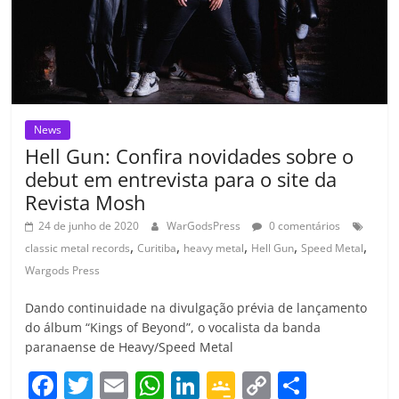
o
m
News
Hell Gun: Confira novidades sobre o
debut em entrevista para o site da
Revista Mosh
24 de junho de 2020
WarGodsPress
0 comentários
,
,
,
,
,
classic metal records
Curitiba
heavy metal
Hell Gun
Speed Metal
Wargods Press
Dando continuidade na divulgação prévia de lançamento
do álbum “Kings of Beyond”, o vocalista da banda
paranaense de Heavy/Speed Metal
F
T
E
W
Li
G
C
C