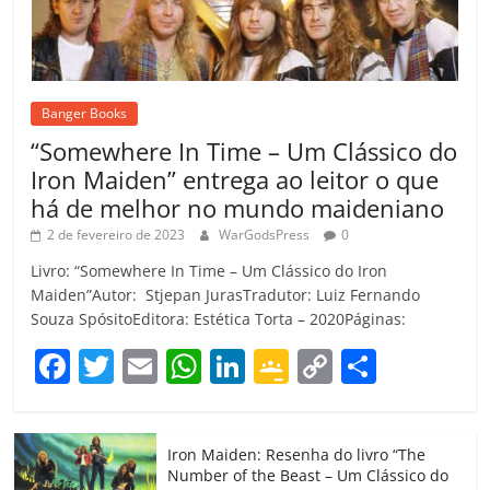
Banger Books
“Somewhere In Time – Um Clássico do
Iron Maiden” entrega ao leitor o que
há de melhor no mundo maideniano
2 de fevereiro de 2023
WarGodsPress
0
Livro: “Somewhere In Time – Um Clássico do Iron
Maiden”Autor: Stjepan JurasTradutor: Luiz Fernando
Souza SpósitoEditora: Estética Torta – 2020Páginas:
F
T
E
W
Li
G
C
C
a
w
m
h
n
o
o
o
c
itt
ai
at
k
o
p
m
Iron Maiden: Resenha do livro “The
e
er
l
s
e
gl
y
p
Number of the Beast – Um Clássico do