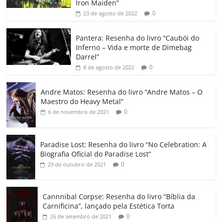
b
A
dI
e
Li
ar
Iron Maiden”
0
23 de agosto de 2022
o
p
n
Cl
n
til
o
p
a
k
h
Pantera: Resenha do livro “Caubói do
Inferno – Vida e morte de Dimebag
k
ss
ar
Darrel”
ro
0
8 de agosto de 2022
o
Andre Matos: Resenha do livro “Andre Matos – O
m
Maestro do Heavy Metal”
0
6 de novembro de 2021
Paradise Lost: Resenha do livro “No Celebration: A
Biografia Oficial do Paradise Lost”
0
29 de outubro de 2021
Cannnibal Corpse: Resenha do livro “Bíblia da
Carnificina”, lançado pela Estética Torta
0
26 de setembro de 2021