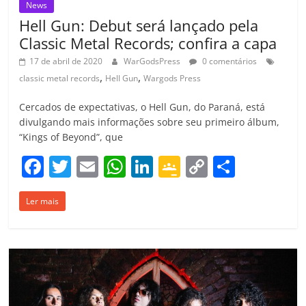
News
Hell Gun: Debut será lançado pela
Classic Metal Records; confira a capa
17 de abril de 2020
WarGodsPress
0 comentários
,
,
classic metal records
Hell Gun
Wargods Press
Cercados de expectativas, o Hell Gun, do Paraná, está
divulgando mais informações sobre seu primeiro álbum,
“Kings of Beyond”, que
F
T
E
W
Li
G
C
C
a
w
m
h
n
o
o
o
Ler mais
c
itt
ai
at
k
o
p
m
e
er
l
s
e
gl
y
p
b
A
dI
e
Li
ar
o
p
n
Cl
n
til
o
p
a
k
h