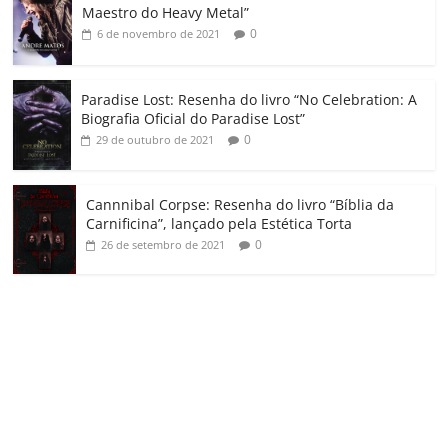
m
Maestro do Heavy Metal”
0
6 de novembro de 2021
Paradise Lost: Resenha do livro “No Celebration: A
Biografia Oficial do Paradise Lost”
0
29 de outubro de 2021
Cannnibal Corpse: Resenha do livro “Bíblia da
Carnificina”, lançado pela Estética Torta
0
26 de setembro de 2021