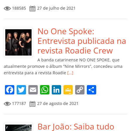
a
w
m
h
n
o
o
o
188585
27 de julho de 2021
c
itt
ai
at
k
o
p
m
e
er
l
s
e
gl
y
p
b
No One Spoke:
A
dI
e
Li
ar
o
p
n
Cl
n
til
Entrevista publicada na
o
p
a
k
h
revista Roadie Crew
k
ss
ar
A banda catarinense NO ONE SPOKE, que
ro
atualmente promove o álbum “Nine Mirrors”, concedeu uma
entrevista para a revista Roadie
[…]
o
m
F
T
E
W
Li
G
C
C
a
w
m
h
n
o
o
o
177187
27 de agosto de 2021
c
itt
ai
at
k
o
p
m
e
er
l
s
e
gl
y
p
b
Bar João: Saiba tudo
A
dI
e
Li
ar