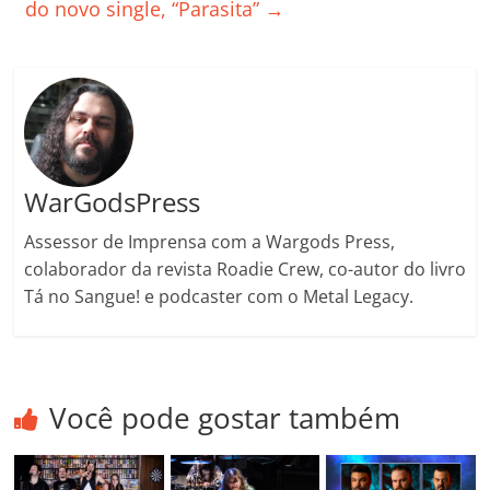
do novo single, “Parasita”
→
k
ss
ar
ro
o
m
WarGodsPress
Assessor de Imprensa com a Wargods Press,
colaborador da revista Roadie Crew, co-autor do livro
Tá no Sangue! e podcaster com o Metal Legacy.
Você pode gostar também