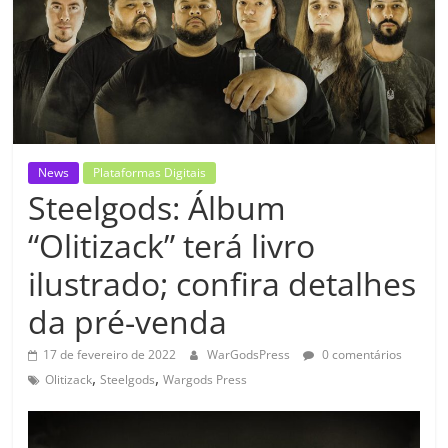
News
Plataformas Digitais
Steelgods: Álbum
“Olitizack” terá livro
ilustrado; confira detalhes
da pré-venda
17 de fevereiro de 2022
WarGodsPress
0 comentários
,
,
Olitizack
Steelgods
Wargods Press