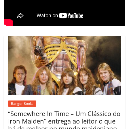
o
m
Banger Books
“Somewhere In Time – Um Clássico do
Iron Maiden” entrega ao leitor o que
há de melhor no mundo maideniano