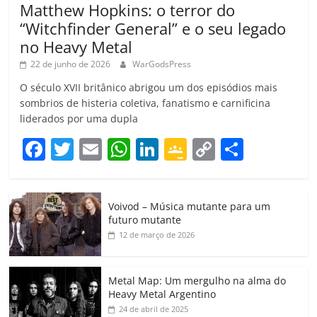
Matthew Hopkins: o terror do
“Witchfinder General” e o seu legado
no Heavy Metal
22 de junho de 2026
WarGodsPress
O século XVII britânico abrigou um dos episódios mais
sombrios de histeria coletiva, fanatismo e carnificina
liderados por uma dupla
F
T
E
W
Li
G
C
C
a
w
m
h
n
o
o
o
c
itt
ai
at
k
o
p
m
Voivod – Música mutante para um
e
er
l
s
e
gl
y
p
futuro mutante
b
A
dI
e
Li
ar
12 de março de 2026
o
p
n
Cl
n
til
o
p
a
k
h
Metal Map: Um mergulho na alma do
Heavy Metal Argentino
k
ss
ar
24 de abril de 2025