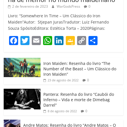
2 de fevereiro de 2023
WarGodsPress
0
Livro: “Somewhere In Time – Um Clássico do Iron
Maiden”Autor: Stjepan JurasTradutor: Luiz Fernando
Souza SpósitoEditora: Estética Torta – 2020Páginas:
F
T
E
W
Li
G
C
C
a
w
m
h
n
o
o
o
c
itt
ai
at
k
o
p
m
Iron Maiden: Resenha do livro “The
e
er
l
s
e
gl
y
p
Number of the Beast – Um Clássico do
b
A
dI
e
Li
ar
Iron Maiden”
0
23 de agosto de 2022
o
p
n
Cl
n
til
o
p
a
k
h
Pantera: Resenha do livro “Caubói do
Inferno – Vida e morte de Dimebag
k
ss
ar
Darrel”
ro
0
8 de agosto de 2022
o
Andre Matos: Resenha do livro “Andre Matos – O