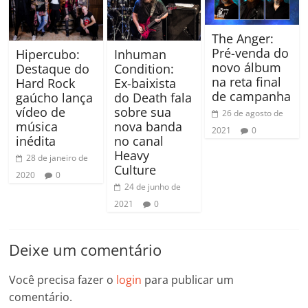
The Anger:
Pré-venda do
Hipercubo:
Inhuman
novo álbum
Destaque do
Condition:
na reta final
Hard Rock
Ex-baixista
de campanha
gaúcho lança
do Death fala
vídeo de
sobre sua
26 de agosto de
música
nova banda
2021
0
inédita
no canal
Heavy
28 de janeiro de
Culture
2020
0
24 de junho de
2021
0
Deixe um comentário
Você precisa fazer o
login
para publicar um
comentário.