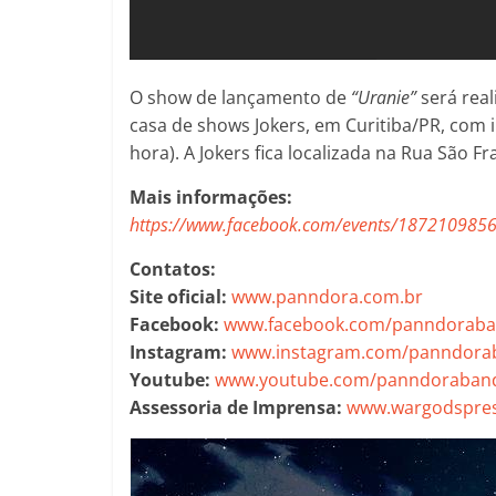
O show de lançamento de
“Uranie”
será real
casa de shows Jokers, em Curitiba/PR, com 
hora). A Jokers fica localizada na Rua São Fr
Mais informações:
https://www.facebook.com/events/187210985
Contatos:
Site oficial:
www.panndora.com.br
Facebook:
www.facebook.com/panndorab
Instagram:
www.instagram.com/panndora
Youtube:
www.youtube.com/panndoraban
Assessoria de Imprensa:
www.wargodspres