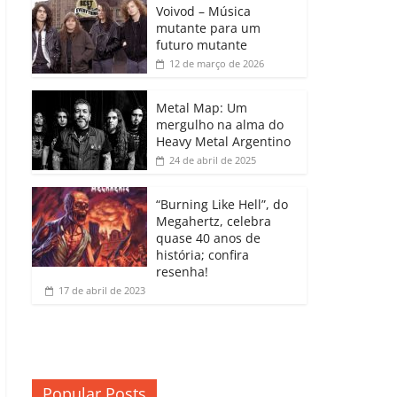
b
A
dI
e
Li
Voivod – Música
p
mutante para um
o
p
n
Cl
n
ar
futuro mutante
12 de março de 2026
o
p
a
k
til
k
ss
h
Metal Map: Um
ro
mergulho na alma do
ar
Heavy Metal Argentino
o
24 de abril de 2025
m
“Burning Like Hell”, do
Megahertz, celebra
quase 40 anos de
história; confira
resenha!
17 de abril de 2023
Popular Posts