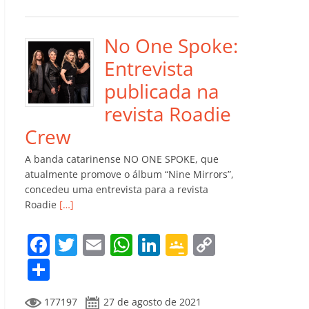
e
er
l
s
e
gl
y
m
b
A
dI
e
Li
p
o
p
n
Cl
n
ar
No One Spoke:
o
p
a
k
til
Entrevista
k
ss
h
publicada na
ro
ar
revista Roadie
o
Crew
m
A banda catarinense NO ONE SPOKE, que
atualmente promove o álbum “Nine Mirrors”,
concedeu uma entrevista para a revista
Roadie
[…]
F
T
E
W
Li
G
C
a
w
m
h
n
o
o
C
c
itt
ai
at
k
o
p
o
177197
27 de agosto de 2021