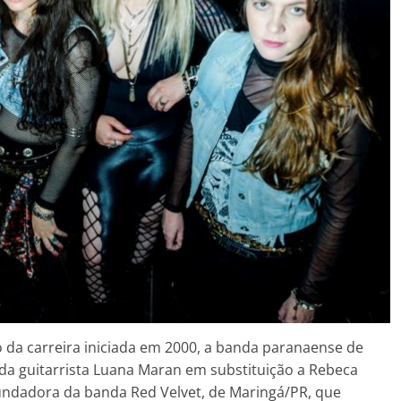
 da carreira iniciada em 2000, a banda paranaense de
 da guitarrista Luana Maran em substituição a Rebeca
 fundadora da banda Red Velvet, de Maringá/PR, que