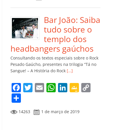
e
er
l
s
e
gl
y
m
b
A
dI
e
Li
p
o
p
n
Cl
n
ar
Bar João: Saiba
o
p
a
k
til
tudo sobre o
k
ss
h
templo dos
ro
ar
headbangers gaúchos
o
Consultando os textos especiais sobre o Rock
m
Pesado Gaúcho, presentes na trilogia “Tá no
Sangue! – A História do Rock
[…]
F
T
E
W
Li
G
C
a
w
m
h
n
o
o
C
c
itt
ai
at
k
o
p
o
14263
1 de março de 2019
e
er
l
s
e
gl
y
m
b
A
dI
e
Li
p