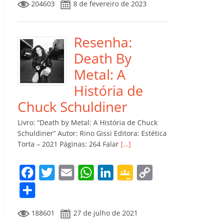
204603
8 de fevereiro de 2023
e
er
l
s
e
gl
y
m
b
A
dI
e
Li
p
o
p
n
Cl
n
ar
Resenha:
o
p
a
k
til
Death By
k
ss
h
Metal: A
ro
ar
História de
o
Chuck Schuldiner
m
Livro: “Death by Metal: A História de Chuck
Schuldiner” Autor: Rino Gissi Editora: Estética
Torta – 2021 Páginas: 264 Falar
[…]
F
T
E
W
Li
G
C
a
w
m
h
n
o
o
C
c
itt
ai
at
k
o
p
o
188601
27 de julho de 2021