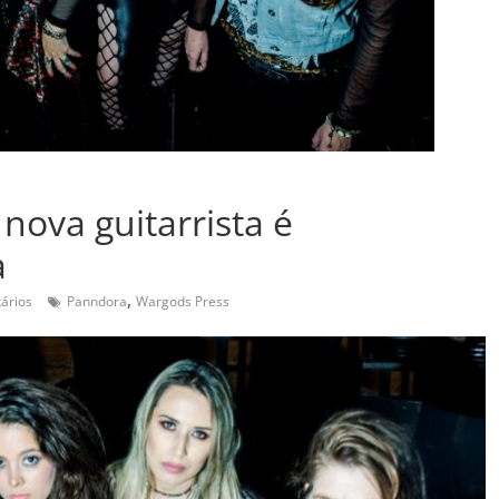
nova guitarrista é
a
,
ários
Panndora
Wargods Press