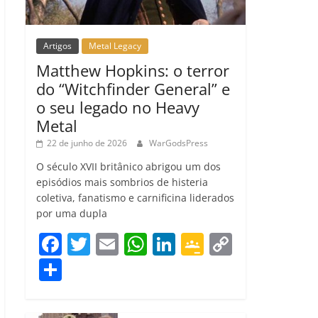
Artigos
Metal Legacy
Matthew Hopkins: o terror
do “Witchfinder General” e
o seu legado no Heavy
Metal
22 de junho de 2026
WarGodsPress
O século XVII britânico abrigou um dos
episódios mais sombrios de histeria
coletiva, fanatismo e carnificina liderados
por uma dupla
F
T
E
W
Li
G
C
a
w
m
h
n
o
o
C
c
itt
ai
at
k
o
p
o
e
er
l
s
e
gl
y
m