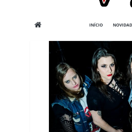
Wargods
INÍCIO
NOVIDAD
Press
Assessoria
e
Conteúdos