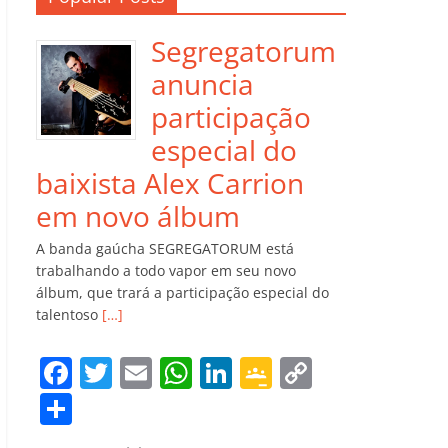
Segregatorum
anuncia
participação
especial do
baixista Alex Carrion
em novo álbum
A banda gaúcha SEGREGATORUM está
trabalhando a todo vapor em seu novo
álbum, que trará a participação especial do
talentoso
[…]
F
T
E
W
Li
G
C
a
w
m
h
n
o
o
C
c
itt
ai
at
k
o
p
o