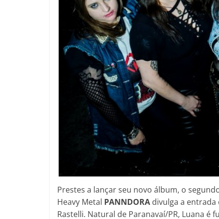
Prestes a lançar seu novo álbum, o segundo
Heavy Metal
PANNDORA
divulga a entrada
Rastelli. Natural de Paranavaí/PR, Luana é