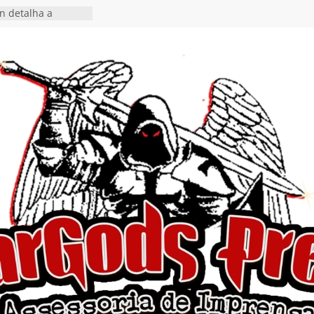
a o single “Keep
 Alive!” e detalha
novo álbum
n detalha a
ly Rig” definitivo
tival Hell’s Heroes
itosth chega ao
acional em formato
do nas plataformas
uncia show em
te Autoral” e
ento do novo single
”
a hiato de uma
ançamento do EP
ds, I Begin”