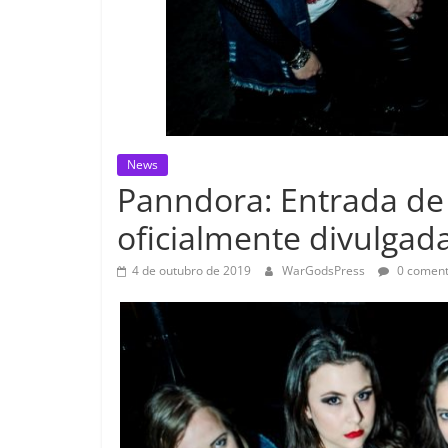
News
Panndora: Entrada de 
oficialmente divulgad
4 de outubro de 2019
WarGodsPress
0 coment