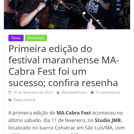
News
Resenhas
Primeira edição do
festival maranhense MA-
Cabra Fest foi um
sucesso; confira resenha
16 de fevereiro de 2023
WarGodsPress
0 comentários
Deep Hatred
A primeira edição do
MA-Cabra Fest
aconteceu no
último sábado, dia 11 de fevereiro, no
Studio JMB
,
localizado no bairro Cohatrac em São Luís/MA, com