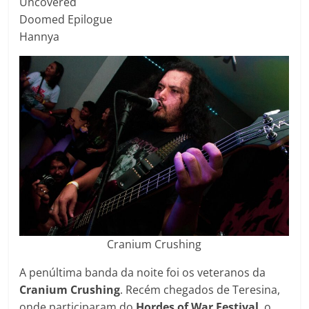
Uncovered
Doomed Epilogue
Hannya
Cranium Crushing
A penúltima banda da noite foi os veteranos da
Cranium Crushing
. Recém chegados de Teresina,
onde participaram do
Hordes of War Festival
, o