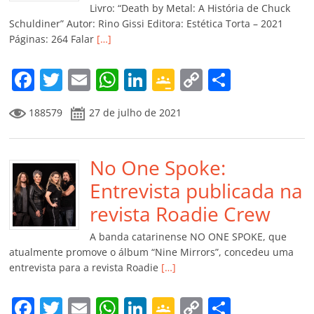
k
ss
ar
Livro: “Death by Metal: A História de Chuck
ro
Schuldiner” Autor: Rino Gissi Editora: Estética Torta – 2021
Páginas: 264 Falar
[…]
o
m
F
T
E
W
Li
G
C
C
a
w
m
h
n
o
o
o
188579
27 de julho de 2021
c
itt
ai
at
k
o
p
m
e
er
l
s
e
gl
y
p
b
No One Spoke:
A
dI
e
Li
ar
o
p
n
Cl
n
til
Entrevista publicada na
o
p
a
k
h
revista Roadie Crew
k
ss
ar
A banda catarinense NO ONE SPOKE, que
ro
atualmente promove o álbum “Nine Mirrors”, concedeu uma
entrevista para a revista Roadie
[…]
o
m
F
T
E
W
Li
G
C
C