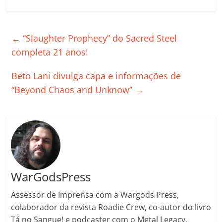
a
w
m
h
n
o
o
o
c
itt
ai
at
k
o
p
m
e
er
l
s
e
gl
y
p
←
“Slaughter Prophecy” do Sacred Steel
b
A
dI
e
Li
ar
completa 21 anos!
o
p
n
Cl
n
til
Beto Lani divulga capa e informações de
o
p
a
k
h
“Beyond Chaos and Unknow”
→
k
ss
ar
ro
o
m
WarGodsPress
Assessor de Imprensa com a Wargods Press,
colaborador da revista Roadie Crew, co-autor do livro
Tá no Sangue! e podcaster com o Metal Legacy.