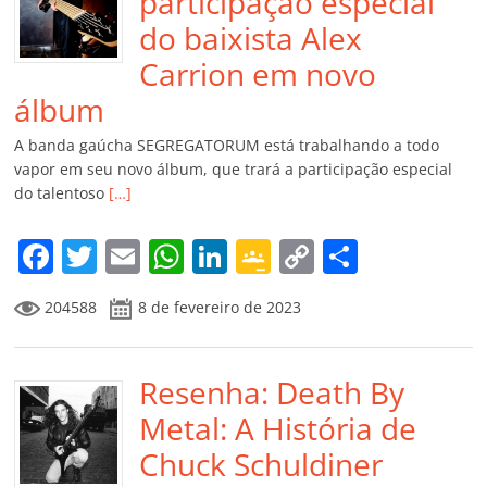
participação especial
do baixista Alex
Carrion em novo
álbum
A banda gaúcha SEGREGATORUM está trabalhando a todo
vapor em seu novo álbum, que trará a participação especial
do talentoso
[…]
F
T
E
W
Li
G
C
C
a
w
m
h
n
o
o
o
204588
8 de fevereiro de 2023
c
itt
ai
at
k
o
p
m
e
er
l
s
e
gl
y
p
b
Resenha: Death By
A
dI
e
Li
ar
o
p
n
Cl
n
til
Metal: A História de
o
p
a
k
h
Chuck Schuldiner