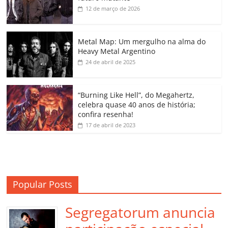
b
A
dI
e
Li
ar
12 de março de 2026
o
p
n
Cl
n
til
o
p
a
k
h
Metal Map: Um mergulho na alma do
Heavy Metal Argentino
k
ss
ar
24 de abril de 2025
ro
o
“Burning Like Hell”, do Megahertz,
m
celebra quase 40 anos de história;
confira resenha!
17 de abril de 2023
Popular Posts
Segregatorum anuncia