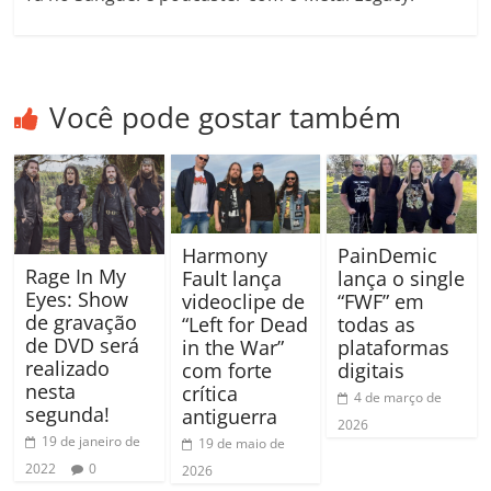
Você pode gostar também
Harmony
PainDemic
Rage In My
Fault lança
lança o single
Eyes: Show
videoclipe de
“FWF” em
de gravação
“Left for Dead
todas as
de DVD será
in the War”
plataformas
realizado
com forte
digitais
nesta
crítica
4 de março de
segunda!
antiguerra
2026
19 de janeiro de
19 de maio de
2022
0
2026