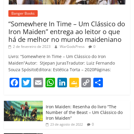
Banger Books
“Somewhere In Time – Um Clássico do
Iron Maiden” entrega ao leitor o que
há de melhor no mundo maideniano
2 de fevereiro de 2023
WarGodsPress
0
Livro: “Somewhere In Time – Um Clássico do Iron
Maiden”Autor: Stjepan JurasTradutor: Luiz Fernando
Souza SpósitoEditora: Estética Torta – 2020Páginas:
F
T
E
W
Li
G
C
C
a
w
m
h
n
o
o
o
c
itt
ai
at
k
o
p
m
Iron Maiden: Resenha do livro “The
e
er
l
s
e
gl
y
p
Number of the Beast – Um Clássico do
b
A
dI
e
Li
ar
Iron Maiden”
0
23 de agosto de 2022
o
p
n
Cl
n
til