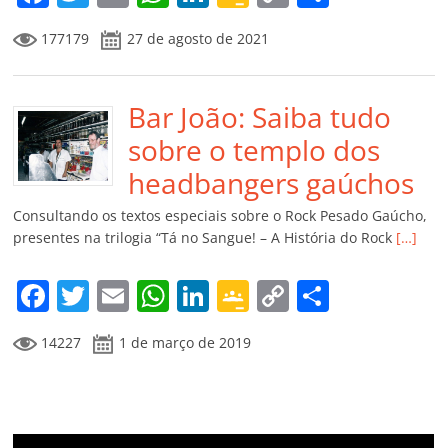
a
w
m
h
n
o
o
o
177179
27 de agosto de 2021
c
itt
ai
at
k
o
p
m
e
er
l
s
e
gl
y
p
b
Bar João: Saiba tudo
A
dI
e
Li
ar
o
p
n
Cl
n
til
sobre o templo dos
o
p
a
k
h
headbangers gaúchos
k
ss
ar
Consultando os textos especiais sobre o Rock Pesado Gaúcho,
ro
presentes na trilogia “Tá no Sangue! – A História do Rock
[…]
o
F
T
E
W
Li
G
C
C
m
a
w
m
h
n
o
o
o
14227
1 de março de 2019
c
itt
ai
at
k
o
p
m
e
er
l
s
e
gl
y
p
b
A
dI
e
Li
ar