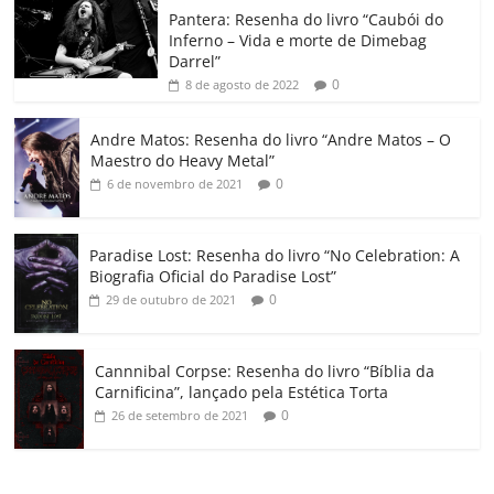
o
p
a
k
h
Pantera: Resenha do livro “Caubói do
Inferno – Vida e morte de Dimebag
k
ss
ar
Darrel”
ro
0
8 de agosto de 2022
o
Andre Matos: Resenha do livro “Andre Matos – O
m
Maestro do Heavy Metal”
0
6 de novembro de 2021
Paradise Lost: Resenha do livro “No Celebration: A
Biografia Oficial do Paradise Lost”
0
29 de outubro de 2021
Cannnibal Corpse: Resenha do livro “Bíblia da
Carnificina”, lançado pela Estética Torta
0
26 de setembro de 2021