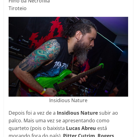
Filho da Necrofilia
Tiroteio
Insidious Nature
Depois foi a vez de a
Insidious Nature
subir ao
palco. Mais uma vez se apresentando como
quarteto (pois o baixista
Lucas Abreu
está
morando fora do país),
Pitter Cutrim
,
Rogers