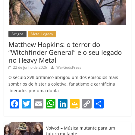
Artigos
Metal Legacy
Matthew Hopkins: o terror do
“Witchfinder General” e o seu legado
no Heavy Metal
22 de junho de 2026
WarGodsPress
O século XVII britânico abrigou um dos episódios mais
sombrios de histeria coletiva, fanatismo e carnificina
liderados por uma dupla
F
T
E
W
Li
G
C
C
a
w
m
h
n
o
o
o
c
itt
ai
at
k
o
p
m
Voivod – Música mutante para um
e
er
l
s
e
gl
y
p
futuro mutante