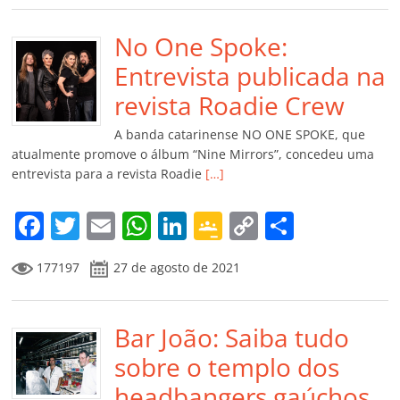
e
er
l
s
e
gl
y
p
b
No One Spoke:
A
dI
e
Li
ar
o
p
n
Cl
n
til
Entrevista publicada na
o
p
a
k
h
revista Roadie Crew
k
ss
ar
A banda catarinense NO ONE SPOKE, que
ro
atualmente promove o álbum “Nine Mirrors”, concedeu uma
entrevista para a revista Roadie
[…]
o
m
F
T
E
W
Li
G
C
C
a
w
m
h
n
o
o
o
177197
27 de agosto de 2021
c
itt
ai
at
k
o
p
m
e
er
l
s
e
gl
y
p
b
Bar João: Saiba tudo
A
dI
e
Li
ar
o
p
n
Cl
n
til
sobre o templo dos
o
p
a
k
h
headbangers gaúchos