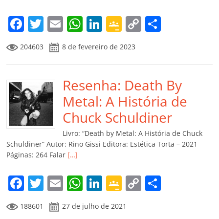
F
T
E
W
Li
G
C
C
a
w
m
h
n
o
o
o
204603
8 de fevereiro de 2023
c
itt
ai
at
k
o
p
m
e
er
l
s
e
gl
y
p
b
Resenha: Death By
A
dI
e
Li
ar
o
p
n
Cl
n
til
Metal: A História de
o
p
a
k
h
Chuck Schuldiner
k
ss
ar
Livro: “Death by Metal: A História de Chuck
ro
Schuldiner” Autor: Rino Gissi Editora: Estética Torta – 2021
Páginas: 264 Falar
[…]
o
m
F
T
E
W
Li
G
C
C
a
w
m
h
n
o
o
o
188601
27 de julho de 2021
c
itt
ai
at
k
o
p
m