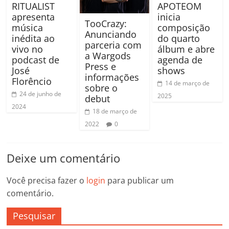
RITUALIST
APOTEOM
apresenta
inicia
TooCrazy:
música
composição
Anunciando
inédita ao
do quarto
parceria com
vivo no
álbum e abre
a Wargods
podcast de
agenda de
Press e
José
shows
informações
Florêncio
14 de março de
sobre o
24 de junho de
2025
debut
2024
18 de março de
2022
0
Deixe um comentário
Você precisa fazer o
login
para publicar um
comentário.
Pesquisar