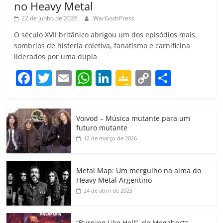
no Heavy Metal
22 de junho de 2026
WarGodsPress
O século XVII britânico abrigou um dos episódios mais
sombrios de histeria coletiva, fanatismo e carnificina
liderados por uma dupla
F
T
E
W
Li
G
C
C
a
w
m
h
n
o
o
o
c
itt
ai
at
k
o
p
m
Voivod – Música mutante para um
e
er
l
s
e
gl
y
p
futuro mutante
b
A
dI
e
Li
ar
12 de março de 2026
o
p
n
Cl
n
til
o
p
a
k
h
Metal Map: Um mergulho na alma do
Heavy Metal Argentino
k
ss
ar
24 de abril de 2025
ro
o
“Burning Like Hell”, do Megahertz,