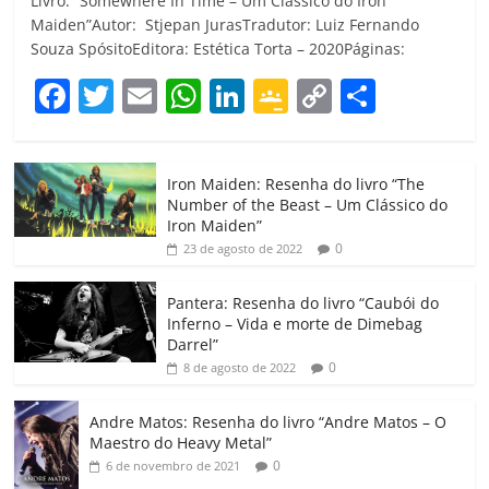
Livro: “Somewhere In Time – Um Clássico do Iron
Maiden”Autor: Stjepan JurasTradutor: Luiz Fernando
Souza SpósitoEditora: Estética Torta – 2020Páginas:
F
T
E
W
Li
G
C
C
a
w
m
h
n
o
o
o
c
itt
ai
at
k
o
p
m
Iron Maiden: Resenha do livro “The
e
er
l
s
e
gl
y
p
Number of the Beast – Um Clássico do
b
A
dI
e
Li
ar
Iron Maiden”
0
23 de agosto de 2022
o
p
n
Cl
n
til
o
p
a
k
h
Pantera: Resenha do livro “Caubói do
Inferno – Vida e morte de Dimebag
k
ss
ar
Darrel”
ro
0
8 de agosto de 2022
o
Andre Matos: Resenha do livro “Andre Matos – O
m
Maestro do Heavy Metal”
0
6 de novembro de 2021