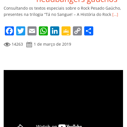
k
ss
ar
Consultando os textos especiais sobre o Rock Pesado Gaúcho,
ro
presentes na trilogia “Tá no Sangue! – A História do Rock
[…]
o
F
T
E
W
Li
G
C
C
m
a
w
m
h
n
o
o
o
14263
1 de março de 2019
c
itt
ai
at
k
o
p
m
e
er
l
s
e
gl
y
p
b
A
dI
e
Li
ar
o
p
n
Cl
n
til
o
p
a
k
h
k
ss
ar
ro
o
m