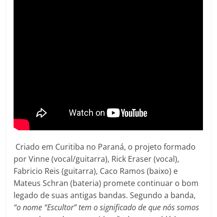
Criado em Curitiba no Paraná, o projeto formado
por Vinne (vocal/guitarra), Rick Eraser (vocal),
Fabricio Reis (guitarra), Caco Ramos (baixo) e
Mateus Schran (bateria) promete continuar o bom
legado de suas antigas bandas. Segundo a banda,
“o nome “Escultor” tem o significado de que nós somos