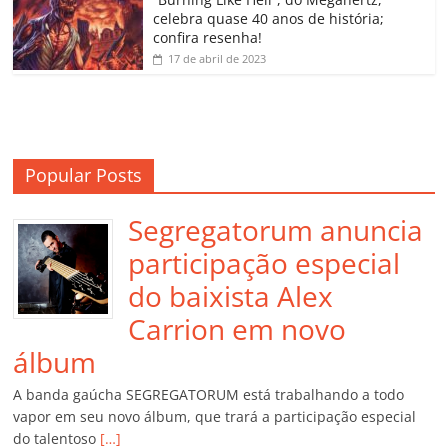
m
celebra quase 40 anos de história;
confira resenha!
17 de abril de 2023
Popular Posts
Segregatorum anuncia
participação especial
do baixista Alex
Carrion em novo
álbum
A banda gaúcha SEGREGATORUM está trabalhando a todo
vapor em seu novo álbum, que trará a participação especial
do talentoso
[…]