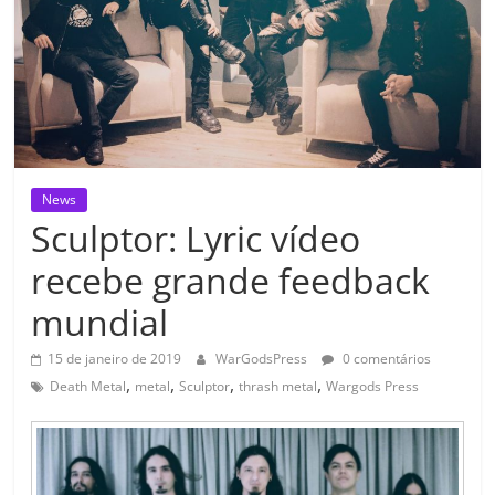
News
Sculptor: Lyric vídeo
recebe grande feedback
mundial
15 de janeiro de 2019
WarGodsPress
0 comentários
,
,
,
,
Death Metal
metal
Sculptor
thrash metal
Wargods Press