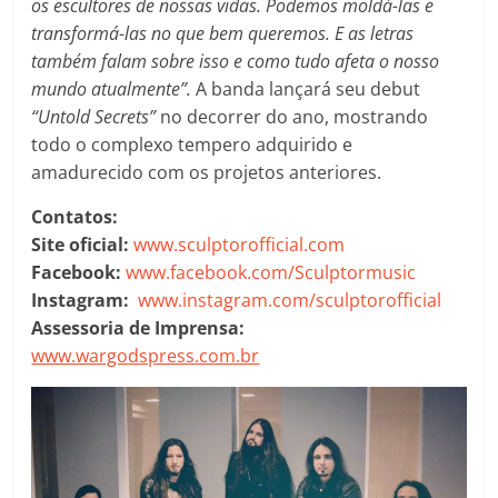
os escultores de nossas vidas. Podemos moldá-las e
transformá-las no que bem queremos. E as letras
também falam sobre isso e como tudo afeta o nosso
mundo atualmente”.
A banda lançará seu debut
“Untold Secrets”
no decorrer do ano, mostrando
todo o complexo tempero adquirido e
amadurecido com os projetos anteriores.
Contatos:
Site oficial:
www.sculptorofficial.com
Facebook:
www.facebook.com/Sculptormusic
Instagram:
www.instagram.com/sculptorofficial
Assessoria de Imprensa:
www.wargodspress.com.br