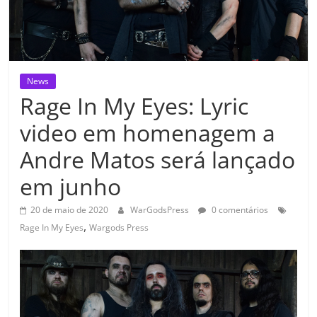
News
Rage In My Eyes: Lyric
video em homenagem a
Andre Matos será lançado
em junho
20 de maio de 2020
WarGodsPress
0 comentários
,
Rage In My Eyes
Wargods Press