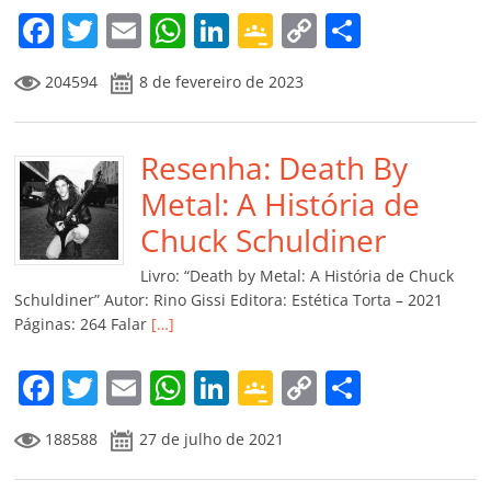
F
T
E
W
Li
G
C
C
a
w
m
h
n
o
o
o
204594
8 de fevereiro de 2023
c
itt
ai
at
k
o
p
m
e
er
l
s
e
gl
y
p
b
Resenha: Death By
A
dI
e
Li
ar
o
p
n
Cl
n
til
Metal: A História de
o
p
a
k
h
Chuck Schuldiner
k
ss
ar
Livro: “Death by Metal: A História de Chuck
ro
Schuldiner” Autor: Rino Gissi Editora: Estética Torta – 2021
Páginas: 264 Falar
[…]
o
m
F
T
E
W
Li
G
C
C
a
w
m
h
n
o
o
o
188588
27 de julho de 2021
c
itt
ai
at
k
o
p
m