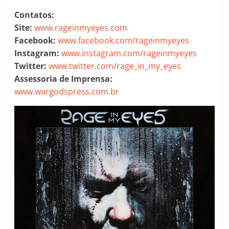
Contatos:
Site:
www.rageinmyeyes.com
Facebook:
www.facebook.com/rageinmyeyes
Instagram:
www.instagram.com/rageinmyeyes
Twitter:
www.twitter.com/rage_in_my_eyes
Assessoria de Imprensa:
www.wargodspress.com.br