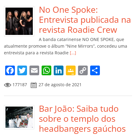
e
er
l
s
e
gl
y
p
b
No One Spoke:
A
dI
e
Li
ar
o
p
n
Cl
n
til
Entrevista publicada na
o
p
a
k
h
revista Roadie Crew
k
ss
ar
A banda catarinense NO ONE SPOKE, que
ro
atualmente promove o álbum “Nine Mirrors”, concedeu uma
entrevista para a revista Roadie
[…]
o
m
F
T
E
W
Li
G
C
C
a
w
m
h
n
o
o
o
177187
27 de agosto de 2021
c
itt
ai
at
k
o
p
m
e
er
l
s
e
gl
y
p
b
Bar João: Saiba tudo
A
dI
e
Li
ar
o
p
n
Cl
n
til
sobre o templo dos
o
p
a
k
h
headbangers gaúchos