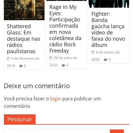
Rage In My
Eyes:
Fighter:
Participação
Banda
confirmada
Shattered
gaúcha lança
em nova
Glass: Em
vídeo de
coletânea da
destaque nas
faixa do novo
rádio Rock
rádios
álbum
Freeday
paulistanas
6 de março de
20 de julho de
6 de fevereiro de
2020
0
2020
0
2019
0
Deixe um comentário
Você precisa fazer o
login
para publicar um
comentário.
Pesquisar