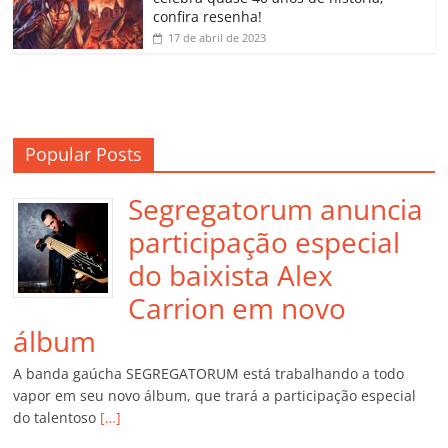
m
confira resenha!
17 de abril de 2023
Popular Posts
Segregatorum anuncia
participação especial
do baixista Alex
Carrion em novo
álbum
A banda gaúcha SEGREGATORUM está trabalhando a todo
vapor em seu novo álbum, que trará a participação especial
do talentoso
[…]