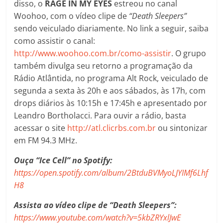
disso, o
RAGE IN MY EYES
estreou no canal
Woohoo, com o vídeo clipe de
“Death Sleepers”
sendo veiculado diariamente. No link a seguir, saiba
como assistir o canal:
http://www.woohoo.com.br/como-assistir
. O grupo
também divulga seu retorno a programação da
Rádio Atlântida, no programa Alt Rock, veiculado de
segunda a sexta às 20h e aos sábados, às 17h, com
drops diários às 10:15h e 17:45h e apresentado por
Leandro Bortholacci. Para ouvir a rádio, basta
acessar o site
http://atl.clicrbs.com.br
ou sintonizar
em FM 94.3 MHz.
Ouça “Ice Cell” no Spotify:
https://open.spotify.com/album/2BtduBVMyoLJYIMf6Lhf
H8
Assista ao vídeo clipe de “Death Sleepers”:
https://www.youtube.com/watch?v=5kbZRYxlJwE