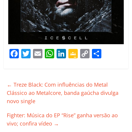
F
T
E
W
Li
G
C
C
a
w
m
h
n
o
o
o
c
itt
ai
at
k
o
p
m
e
er
l
s
e
gl
y
p
←
Treze Black: Com influências do Metal
b
A
dI
e
Li
ar
Clássico ao Metalcore, banda gaúcha divulga
o
p
n
Cl
n
til
novo single
o
p
a
k
h
Fighter: Música do EP “Rise” ganha versão ao
k
ss
ar
vivo; confira vídeo
→
ro