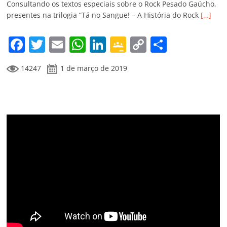
k
ss
ar
Consultando os textos especiais sobre o Rock Pesado Gaúcho,
ro
presentes na trilogia “Tá no Sangue! – A História do Rock
[…]
o
F
T
E
W
Li
G
C
C
m
a
w
m
h
n
o
o
o
14247
1 de março de 2019
c
itt
ai
at
k
o
p
m
e
er
l
s
e
gl
y
p
b
A
dI
e
Li
ar
o
p
n
Cl
n
til
o
p
a
k
h
k
ss
ar
ro
o
m