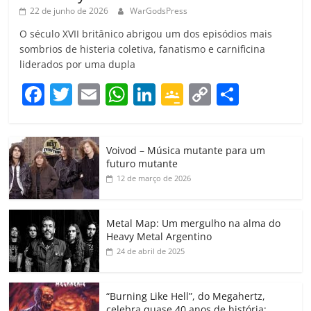
22 de junho de 2026
WarGodsPress
O século XVII britânico abrigou um dos episódios mais
sombrios de histeria coletiva, fanatismo e carnificina
liderados por uma dupla
F
T
E
W
Li
G
C
C
a
w
m
h
n
o
o
o
c
itt
ai
at
k
o
p
m
Voivod – Música mutante para um
e
er
l
s
e
gl
y
p
futuro mutante
b
A
dI
e
Li
ar
12 de março de 2026
o
p
n
Cl
n
til
o
p
a
k
h
Metal Map: Um mergulho na alma do
Heavy Metal Argentino
k
ss
ar
24 de abril de 2025
ro
o
“Burning Like Hell”, do Megahertz,
celebra quase 40 anos de história;