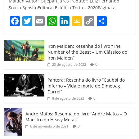
Maiden”Autor: Stjepan JurasTradutor: Luiz Fernando
Souza SpósitoEditora: Estética Torta – 2020Páginas:
F
T
E
W
Li
G
C
C
a
w
m
h
n
o
o
o
c
itt
ai
at
k
o
p
m
Iron Maiden: Resenha do livro “The
e
er
l
s
e
gl
y
p
Number of the Beast – Um Clássico do
b
A
dI
e
Li
ar
Iron Maiden”
0
23 de agosto de 2022
o
p
n
Cl
n
til
o
p
a
k
h
Pantera: Resenha do livro “Caubói do
Inferno – Vida e morte de Dimebag
k
ss
ar
Darrel”
ro
0
8 de agosto de 2022
o
Andre Matos: Resenha do livro “Andre Matos – O
m
Maestro do Heavy Metal”
0
6 de novembro de 2021