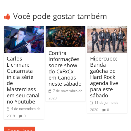
Você pode gostar também
Confira
Carlos
Hipercubo:
informações
Lichman:
Banda
sobre show
Guitarrista
gaúcha de
do CxFxCx
inicia série
Hard Rock
em Canoas
de
agenda live
neste sábado
Masterclass
para este
7 de novembro de
em seu canal
sábado
2023
no Youtube
11 de junho de
4 de novembro de
2020
0
2019
0