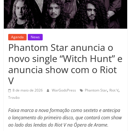
Agenda
News
Phantom Star anuncia o
novo single “Witch Hunt” e
anuncia show com o Riot
V
,
,
8 de maio de 2026
WarGodsPress
Phantom Star
Riot V
Trovão
Faixa marca a nova formação como sexteto e antecipa
o lançamento do primeiro disco, que contará com show
ao lado das lendas do Riot V na Ópera de Arame.