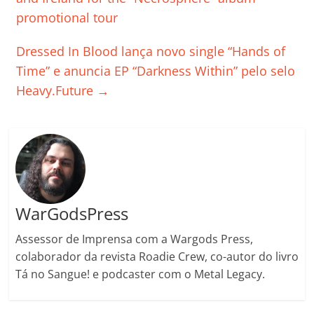
o
p
n
Cl
n
til
promotional tour
o
p
a
k
h
Dressed In Blood lança novo single “Hands of
k
ss
ar
Time” e anuncia EP “Darkness Within” pelo selo
ro
Heavy.Future
→
o
m
WarGodsPress
Assessor de Imprensa com a Wargods Press,
colaborador da revista Roadie Crew, co-autor do livro
Tá no Sangue! e podcaster com o Metal Legacy.