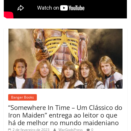
m
Banger Books
“Somewhere In Time – Um Clássico do
Iron Maiden” entrega ao leitor o que
há de melhor no mundo maideniano
2 de fevereiro de 2023
WarGodsPress
0