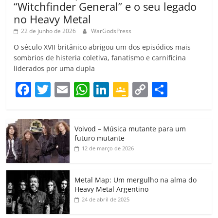
“Witchfinder General” e o seu legado
no Heavy Metal
22 de junho de 2026
WarGodsPress
O século XVII britânico abrigou um dos episódios mais
sombrios de histeria coletiva, fanatismo e carnificina
liderados por uma dupla
F
T
E
W
Li
G
C
C
a
w
m
h
n
o
o
o
c
itt
ai
at
k
o
p
m
Voivod – Música mutante para um
e
er
l
s
e
gl
y
p
futuro mutante
b
A
dI
e
Li
ar
12 de março de 2026
o
p
n
Cl
n
til
o
p
a
k
h
Metal Map: Um mergulho na alma do
Heavy Metal Argentino
k
ss
ar
24 de abril de 2025
ro