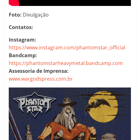
Foto:
Divulgação
Contatos:
Instagram:
https://www.instagram.com/phantomstar_official
Bandcamp:
https://phantomstarheavymetal.bandcamp.com
Assessoria de Imprensa:
www.wargodspress.com.br