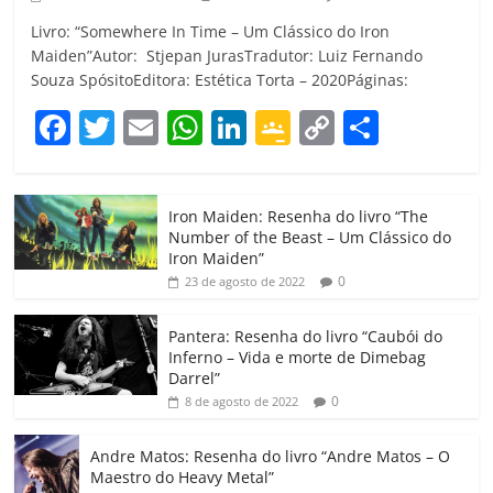
Livro: “Somewhere In Time – Um Clássico do Iron
Maiden”Autor: Stjepan JurasTradutor: Luiz Fernando
Souza SpósitoEditora: Estética Torta – 2020Páginas:
F
T
E
W
Li
G
C
C
a
w
m
h
n
o
o
o
c
itt
ai
at
k
o
p
m
Iron Maiden: Resenha do livro “The
e
er
l
s
e
gl
y
p
Number of the Beast – Um Clássico do
b
A
dI
e
Li
ar
Iron Maiden”
0
23 de agosto de 2022
o
p
n
Cl
n
til
o
p
a
k
h
Pantera: Resenha do livro “Caubói do
Inferno – Vida e morte de Dimebag
k
ss
ar
Darrel”
ro
0
8 de agosto de 2022
o
Andre Matos: Resenha do livro “Andre Matos – O
m
Maestro do Heavy Metal”