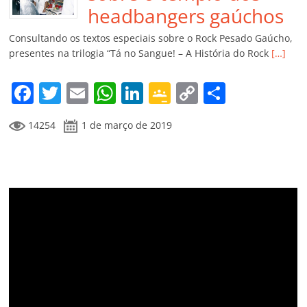
o
p
a
k
h
headbangers gaúchos
k
ss
ar
Consultando os textos especiais sobre o Rock Pesado Gaúcho,
ro
presentes na trilogia “Tá no Sangue! – A História do Rock
[…]
o
F
T
E
W
Li
G
C
C
m
a
w
m
h
n
o
o
o
14254
1 de março de 2019
c
itt
ai
at
k
o
p
m
e
er
l
s
e
gl
y
p
b
A
dI
e
Li
ar
o
p
n
Cl
n
til
o
p
a
k
h
k
ss
ar
ro
o