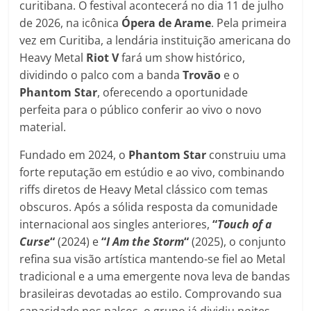
curitibana. O festival acontecerá no dia 11 de julho
de 2026, na icônica
Ópera de Arame
. Pela primeira
vez em Curitiba, a lendária instituição americana do
Heavy Metal
Riot V
fará um show histórico,
dividindo o palco com a banda
Trovão
e o
Phantom Star
, oferecendo a oportunidade
perfeita para o público conferir ao vivo o novo
material.
Fundado em 2024, o
Phantom Star
construiu uma
forte reputação em estúdio e ao vivo, combinando
riffs diretos de Heavy Metal clássico com temas
obscuros. Após a sólida resposta da comunidade
internacional aos singles anteriores,
“
Touch of a
Curse
“
(2024) e
“
I Am the Storm
“
(2025), o conjunto
refina sua visão artística mantendo-se fiel ao Metal
tradicional e a uma emergente nova leva de bandas
brasileiras devotadas ao estilo. Comprovando sua
capacidade nos palcos, o grupo já dividiu noites