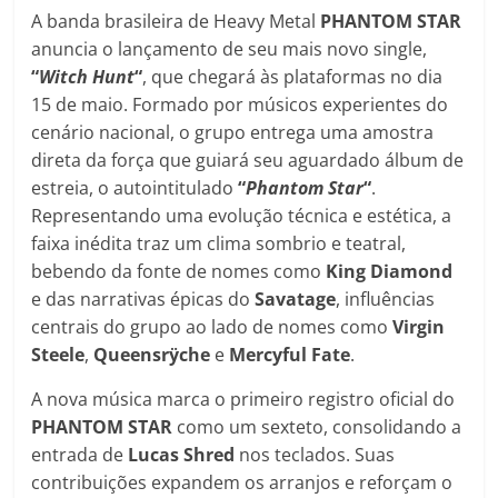
A banda brasileira de Heavy Metal
PHANTOM STAR
anuncia o lançamento de seu mais novo single,
“
Witch Hunt
“
, que chegará às plataformas no dia
15 de maio. Formado por músicos experientes do
cenário nacional, o grupo entrega uma amostra
direta da força que guiará seu aguardado álbum de
estreia, o autointitulado
“
Phantom Star
“
.
Representando uma evolução técnica e estética, a
faixa inédita traz um clima sombrio e teatral,
bebendo da fonte de nomes como
King Diamond
e das narrativas épicas do
Savatage
, influências
centrais do grupo ao lado de nomes como
Virgin
Steele
,
Queensrÿche
e
Mercyful Fate
.
A nova música marca o primeiro registro oficial do
PHANTOM STAR
como um sexteto, consolidando a
entrada de
Lucas Shred
nos teclados. Suas
contribuições expandem os arranjos e reforçam o