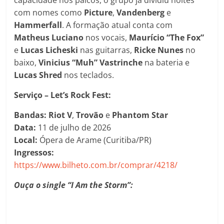
com nomes como
Picture
,
Vandenberg
e
Hammerfall
. A formação atual conta com
Matheus Luciano
nos vocais,
Maurício “The Fox”
e
Lucas Licheski
nas guitarras,
Ricke Nunes
no
baixo,
Vinicius “Muh” Vastrinche
na bateria e
Lucas Shred
nos teclados.
Serviço – Let’s Rock Fest:
Bandas:
Riot V
,
Trovão
e
Phantom Star
Data:
11 de julho de 2026
Local:
Ópera de Arame (Curitiba/PR)
Ingressos:
https://www.bilheto.com.br/comprar/4218/
Ouça o single “I Am the Storm”: