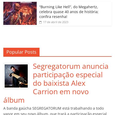
o
“Burning Like Hell”, do Megahertz,
m
celebra quase 40 anos de história;
confira resenha!
17 de abril de 2023
Popular Posts
Segregatorum anuncia
participação especial
do baixista Alex
Carrion em novo
álbum
A banda gaúcha SEGREGATORUM está trabalhando a todo
vapor em seu novo álbum, que trará a participação especial