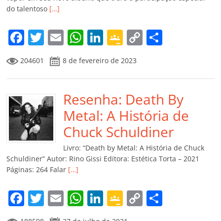
do talentoso
[…]
F
T
E
W
Li
G
C
C
a
w
m
h
n
o
o
o
204601
8 de fevereiro de 2023
c
itt
ai
at
k
o
p
m
e
er
l
s
e
gl
y
p
b
Resenha: Death By
A
dI
e
Li
ar
o
p
n
Cl
n
til
Metal: A História de
o
p
a
k
h
Chuck Schuldiner
k
ss
ar
Livro: “Death by Metal: A História de Chuck
ro
Schuldiner” Autor: Rino Gissi Editora: Estética Torta – 2021
Páginas: 264 Falar
[…]
o
m
F
T
E
W
Li
G
C
C
a
w
m
h
n
o
o
o