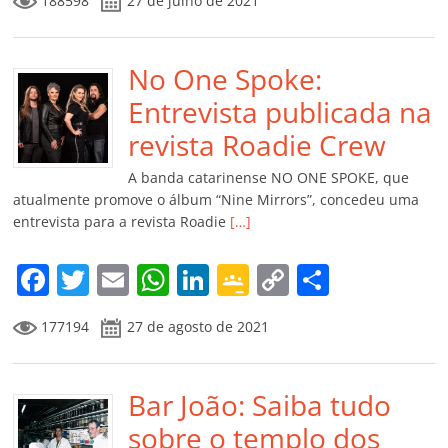
188598
27 de julho de 2021
c
itt
ai
at
k
o
p
m
e
er
l
s
e
gl
y
p
b
No One Spoke:
A
dI
e
Li
ar
o
p
n
Cl
n
til
Entrevista publicada na
o
p
a
k
h
revista Roadie Crew
k
ss
ar
A banda catarinense NO ONE SPOKE, que
ro
atualmente promove o álbum “Nine Mirrors”, concedeu uma
entrevista para a revista Roadie
[…]
o
m
F
T
E
W
Li
G
C
C
a
w
m
h
n
o
o
o
177194
27 de agosto de 2021
c
itt
ai
at
k
o
p
m
e
er
l
s
e
gl
y
p
b
Bar João: Saiba tudo
A
dI
e
Li
ar
o
p
n
Cl
n
til
sobre o templo dos