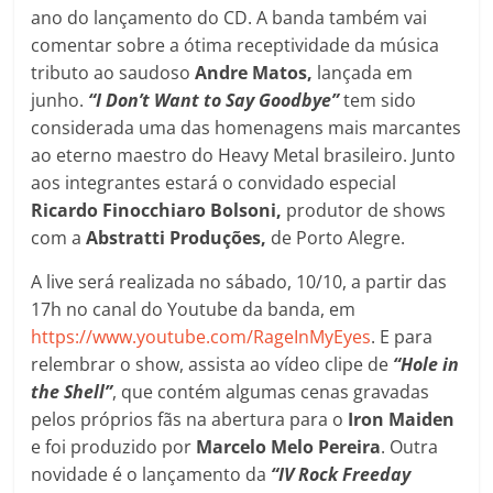
ano do lançamento do CD. A banda também vai
comentar sobre a ótima receptividade da música
tributo ao saudoso
Andre Matos,
lançada em
junho.
“I Don’t Want to Say Goodbye”
tem sido
considerada uma das homenagens mais marcantes
ao eterno maestro do Heavy Metal brasileiro. Junto
aos integrantes estará o convidado especial
Ricardo Finocchiaro Bolsoni,
produtor de shows
com a
Abstratti Produções,
de Porto Alegre.
A live será realizada no sábado, 10/10, a partir das
17h no canal do Youtube da banda, em
https://www.youtube.com/RageInMyEyes
. E para
relembrar o show, assista ao vídeo clipe de
“Hole in
the Shell”
, que contém algumas cenas gravadas
pelos próprios fãs na abertura para o
Iron Maiden
e foi produzido por
Marcelo Melo Pereira
. Outra
novidade é o lançamento da
“IV Rock Freeday