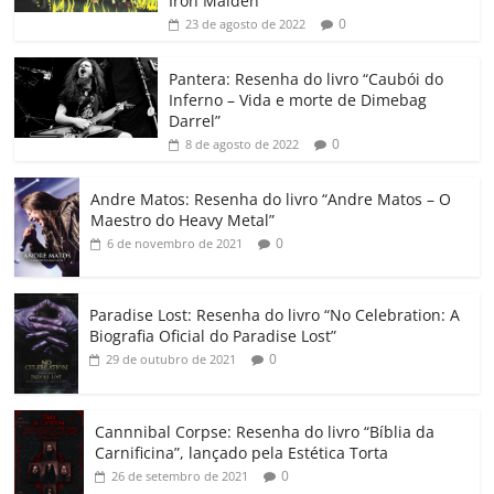
b
A
dI
e
Li
ar
Iron Maiden”
0
23 de agosto de 2022
o
p
n
Cl
n
til
o
p
a
k
h
Pantera: Resenha do livro “Caubói do
Inferno – Vida e morte de Dimebag
k
ss
ar
Darrel”
ro
0
8 de agosto de 2022
o
Andre Matos: Resenha do livro “Andre Matos – O
m
Maestro do Heavy Metal”
0
6 de novembro de 2021
Paradise Lost: Resenha do livro “No Celebration: A
Biografia Oficial do Paradise Lost”
0
29 de outubro de 2021
Cannnibal Corpse: Resenha do livro “Bíblia da
Carnificina”, lançado pela Estética Torta
0
26 de setembro de 2021