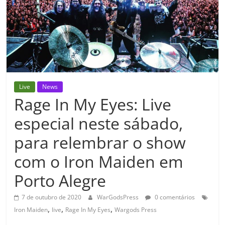
Live
News
Rage In My Eyes: Live
especial neste sábado,
para relembrar o show
com o Iron Maiden em
Porto Alegre
7 de outubro de 2020
WarGodsPress
0 comentários
,
,
,
Iron Maiden
live
Rage In My Eyes
Wargods Press