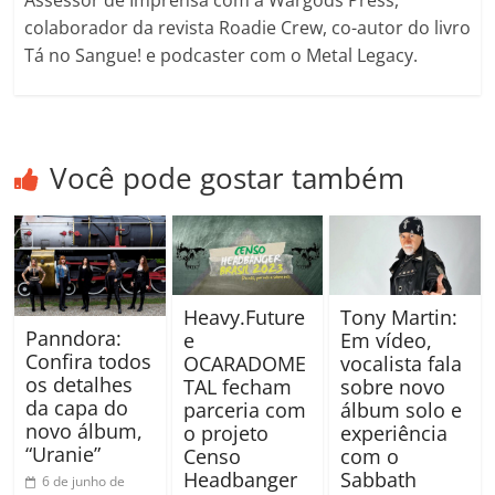
colaborador da revista Roadie Crew, co-autor do livro
Tá no Sangue! e podcaster com o Metal Legacy.
Você pode gostar também
Tony Martin:
Heavy.Future
Panndora:
Em vídeo,
e
Confira todos
vocalista fala
OCARADOME
os detalhes
sobre novo
TAL fecham
da capa do
álbum solo e
parceria com
novo álbum,
experiência
o projeto
“Uranie”
com o
Censo
Sabbath
Headbanger
6 de junho de