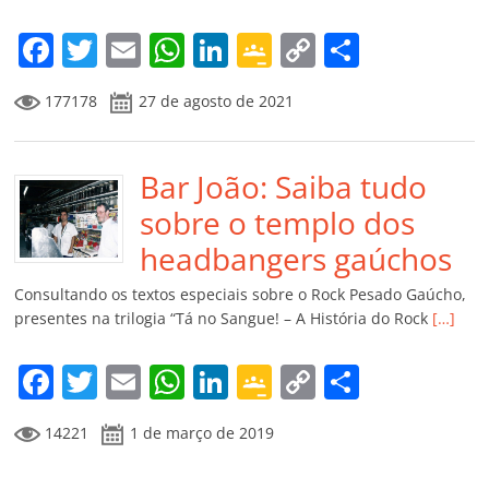
o
m
F
T
E
W
Li
G
C
C
a
w
m
h
n
o
o
o
177178
27 de agosto de 2021
c
itt
ai
at
k
o
p
m
e
er
l
s
e
gl
y
p
b
Bar João: Saiba tudo
A
dI
e
Li
ar
o
p
n
Cl
n
til
sobre o templo dos
o
p
a
k
h
headbangers gaúchos
k
ss
ar
Consultando os textos especiais sobre o Rock Pesado Gaúcho,
ro
presentes na trilogia “Tá no Sangue! – A História do Rock
[…]
o
F
T
E
W
Li
G
C
C
m
a
w
m
h
n
o
o
o
14221
1 de março de 2019
c
itt
ai
at
k
o
p
m
e
er
l
s
e
gl
y
p