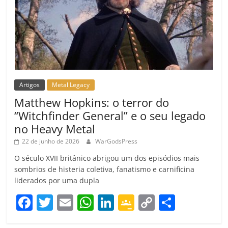
Artigos
Metal Legacy
Matthew Hopkins: o terror do
“Witchfinder General” e o seu legado
no Heavy Metal
22 de junho de 2026
WarGodsPress
O século XVII britânico abrigou um dos episódios mais
sombrios de histeria coletiva, fanatismo e carnificina
liderados por uma dupla
F
T
E
W
Li
G
C
C
a
w
m
h
n
o
o
o