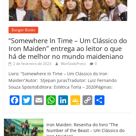
Banger Books
“Somewhere In Time – Um Clássico do
Iron Maiden” entrega ao leitor o que
há de melhor no mundo maideniano
2 de fevereiro de 2023
WarGodsPress
0
Livro: “Somewhere In Time – Um Clássico do Iron
Maiden”Autor: Stjepan JurasTradutor: Luiz Fernando
Souza SpósitoEditora: Estética Torta – 2020Páginas:
F
T
E
W
Li
G
C
C
a
w
m
h
n
o
o
o
c
itt
ai
at
k
o
p
m
Iron Maiden: Resenha do livro “The
e
er
l
s
e
gl
y
p
Number of the Beast – Um Clássico do