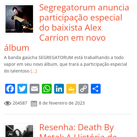
Segregatorum anuncia
participação especial
do baixista Alex
Carrion em novo
álbum
A banda gaúcha SEGREGATORUM está trabalhando a todo
vapor em seu novo álbum, que trará a participação especial
do talentoso
[…]
F
T
E
W
Li
G
C
C
a
w
m
h
n
o
o
o
204587
8 de fevereiro de 2023
c
itt
ai
at
k
o
p
m
e
er
l
s
e
gl
y
p
b
Resenha: Death By
A
dI
e
Li
ar