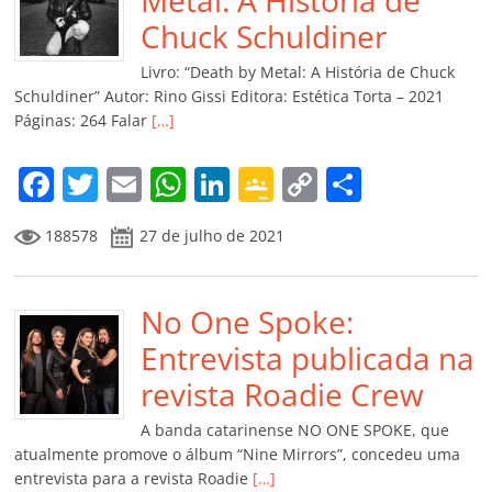
o
p
n
Cl
n
til
Metal: A História de
o
p
a
k
h
Chuck Schuldiner
k
ss
ar
Livro: “Death by Metal: A História de Chuck
ro
Schuldiner” Autor: Rino Gissi Editora: Estética Torta – 2021
Páginas: 264 Falar
[…]
o
m
F
T
E
W
Li
G
C
C
a
w
m
h
n
o
o
o
188578
27 de julho de 2021
c
itt
ai
at
k
o
p
m
e
er
l
s
e
gl
y
p
b
No One Spoke:
A
dI
e
Li
ar
o
p
n
Cl
n
til
Entrevista publicada na
o
p
a
k
h
revista Roadie Crew
k
ss
ar
A banda catarinense NO ONE SPOKE, que
ro
atualmente promove o álbum “Nine Mirrors”, concedeu uma
entrevista para a revista Roadie
[…]