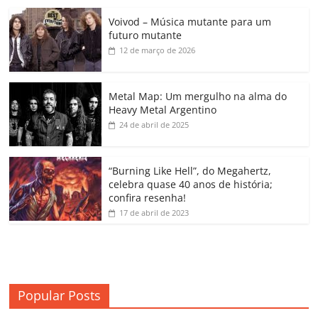
c
itt
ai
at
k
o
p
m
Voivod – Música mutante para um
e
er
l
s
e
gl
y
p
futuro mutante
b
A
dI
e
Li
ar
12 de março de 2026
o
p
n
Cl
n
til
o
p
a
k
h
Metal Map: Um mergulho na alma do
Heavy Metal Argentino
k
ss
ar
24 de abril de 2025
ro
o
“Burning Like Hell”, do Megahertz,
m
celebra quase 40 anos de história;
confira resenha!
17 de abril de 2023
Popular Posts