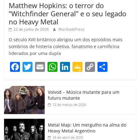
Matthew Hopkins: o terror do
“Witchfinder General” e o seu legado
no Heavy Metal
22 de junho de 2026
WarGodsPress
O século XVII britânico abrigou um dos episódios mais
sombrios de histeria coletiva, fanatismo e carnificina
liderados por uma dupla
F
T
E
W
Li
G
C
C
a
w
m
h
n
o
o
o
c
itt
ai
at
k
o
p
m
Voivod – Música mutante para um
e
er
l
s
e
gl
y
p
futuro mutante
b
A
dI
e
Li
ar
12 de março de 2026
o
p
n
Cl
n
til
o
p
a
k
h
Metal Map: Um mergulho na alma do
Heavy Metal Argentino
k
ss
ar
24 de abril de 2025