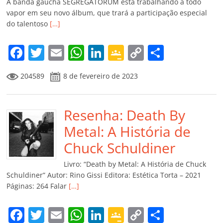
A banda gaúcha SEGREGATORUM está trabalhando a todo
vapor em seu novo álbum, que trará a participação especial
do talentoso
[…]
F
T
E
W
Li
G
C
C
a
w
m
h
n
o
o
o
204589
8 de fevereiro de 2023
c
itt
ai
at
k
o
p
m
e
er
l
s
e
gl
y
p
b
Resenha: Death By
A
dI
e
Li
ar
o
p
n
Cl
n
til
Metal: A História de
o
p
a
k
h
Chuck Schuldiner
k
ss
ar
Livro: “Death by Metal: A História de Chuck
ro
Schuldiner” Autor: Rino Gissi Editora: Estética Torta – 2021
Páginas: 264 Falar
[…]
o
m
F
T
E
W
Li
G
C
C