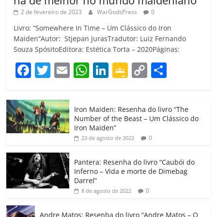
há de melhor no mundo maideniano
2 de fevereiro de 2023
WarGodsPress
0
Livro: “Somewhere In Time – Um Clássico do Iron
Maiden”Autor: Stjepan JurasTradutor: Luiz Fernando
Souza SpósitoEditora: Estética Torta – 2020Páginas:
F
T
E
W
Li
G
C
C
a
w
m
h
n
o
o
o
c
itt
ai
at
k
o
p
m
Iron Maiden: Resenha do livro “The
e
er
l
s
e
gl
y
p
Number of the Beast – Um Clássico do
b
A
dI
e
Li
ar
Iron Maiden”
0
23 de agosto de 2022
o
p
n
Cl
n
til
o
p
a
k
h
Pantera: Resenha do livro “Caubói do
Inferno – Vida e morte de Dimebag
k
ss
ar
Darrel”
ro
0
8 de agosto de 2022
o
Andre Matos: Resenha do livro “Andre Matos – O