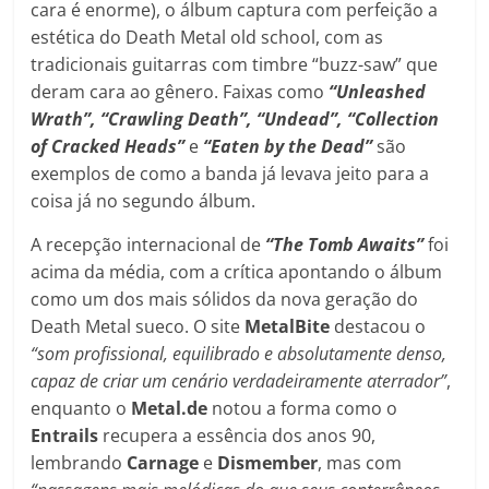
cara é enorme), o álbum captura com perfeição a
estética do Death Metal old school, com as
tradicionais guitarras com timbre “buzz-saw” que
deram cara ao gênero. Faixas como
“Unleashed
Wrath”, “Crawling Death”, “Undead”,
“Collection
of Cracked Heads”
e
“Eaten by the Dead”
são
exemplos de como a banda já levava jeito para a
coisa já no segundo álbum.
A recepção internacional de
“The Tomb Awaits”
foi
acima da média, com a crítica apontando o álbum
como um dos mais sólidos da nova geração do
Death Metal sueco. O site
MetalBite
destacou o
“som profissional, equilibrado e absolutamente denso,
capaz de criar um cenário verdadeiramente aterrador”
,
enquanto o
Metal.de
notou a forma como o
Entrails
recupera a essência dos anos 90,
lembrando
Carnage
e
Dismember
, mas com