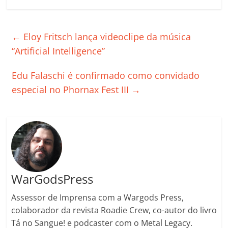
c
itt
ai
at
k
o
p
m
e
er
l
s
e
gl
y
p
←
Eloy Fritsch lança videoclipe da música
b
A
dI
e
Li
ar
“Artificial Intelligence”
o
p
n
Cl
n
til
Edu Falaschi é confirmado como convidado
o
p
a
k
h
especial no Phornax Fest III
→
k
ss
ar
ro
o
m
WarGodsPress
Assessor de Imprensa com a Wargods Press,
colaborador da revista Roadie Crew, co-autor do livro
Tá no Sangue! e podcaster com o Metal Legacy.