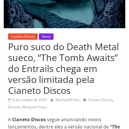
Cianeto DIscos
News
Puro suco do Death Metal
sueco, “The Tomb Awaits”
do Entrails chega em
versão limitada pela
Cianeto Discos
,
6 de outubro de 2025
WarGodsPress
CIaneto DIscos
,
Entrails
Wargods Press
A
Cianeto Discos
segue anunciando novos
lançamentos, dentre eles a versão nacional de
“The