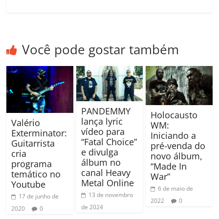
Você pode gostar também
PANDEMMY
Holocausto
lança lyric
Valério
WM:
vídeo para
Exterminator:
Iniciando a
“Fatal Choice”
Guitarrista
pré-venda do
e divulga
cria
novo álbum,
álbum no
programa
“Made In
canal Heavy
temático no
War”
Metal Online
Youtube
6 de maio de
13 de novembro
17 de junho de
2022
0
de 2024
2020
0