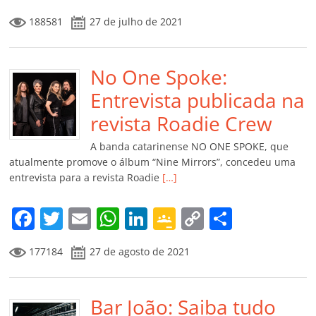
a
w
m
h
n
o
o
o
188581
27 de julho de 2021
c
itt
ai
at
k
o
p
m
e
er
l
s
e
gl
y
p
b
No One Spoke:
A
dI
e
Li
ar
o
p
n
Cl
n
til
Entrevista publicada na
o
p
a
k
h
revista Roadie Crew
k
ss
ar
A banda catarinense NO ONE SPOKE, que
ro
atualmente promove o álbum “Nine Mirrors”, concedeu uma
entrevista para a revista Roadie
[…]
o
m
F
T
E
W
Li
G
C
C
a
w
m
h
n
o
o
o
177184
27 de agosto de 2021
c
itt
ai
at
k
o
p
m
e
er
l
s
e
gl
y
p
b
Bar João: Saiba tudo
A
dI
e
Li
ar