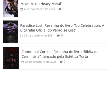
m
Maestro do Heavy Metal”
0
6 de novembro de 2021
Paradise Lost: Resenha do livro “No Celebration: A
Biografia Oficial do Paradise Lost”
0
29 de outubro de 2021
Cannnibal Corpse: Resenha do livro “Bíblia da
Carnificina”, lançado pela Estética Torta
0
26 de setembro de 2021