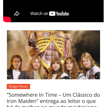
o
m
Banger Books
“Somewhere In Time – Um Clássico do
Iron Maiden” entrega ao leitor o que