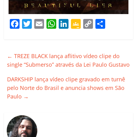
F
T
E
W
Li
G
C
C
a
w
m
h
n
o
o
o
c
itt
ai
at
k
o
p
m
e
er
l
s
e
gl
y
p
←
TREZE BLACK lança aflitivo vídeo clipe do
b
A
dI
e
Li
ar
single “Submerso” através da Lei Paulo Gustavo
o
p
n
Cl
n
til
DARKSHIP lança vídeo clipe gravado em turnê
o
p
a
k
h
pelo Norte do Brasil e anuncia shows em São
k
ss
ar
Paulo
→
ro
o
m