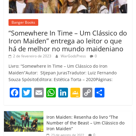
Banger Books
“Somewhere In Time – Um Clássico do
Iron Maiden” entrega ao leitor o que
há de melhor no mundo maideniano
2 de fevereiro de 2023
WarGodsPress
0
Livro: “Somewhere In Time – Um Clássico do Iron
Maiden”Autor: Stjepan JurasTradutor: Luiz Fernando
Souza SpósitoEditora: Estética Torta – 2020Páginas:
F
T
E
W
Li
G
C
C
a
w
m
h
n
o
o
o
c
itt
ai
at
k
o
p
m
Iron Maiden: Resenha do livro “The
e
er
l
s
e
gl
y
p
Number of the Beast – Um Clássico do
b
A
dI
e
Li
ar
Iron Maiden”
0
23 de agosto de 2022