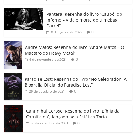
o
p
n
Cl
n
til
o
p
a
k
h
Pantera: Resenha do livro “Caubói do
Inferno – Vida e morte de Dimebag
k
ss
ar
Darrel”
ro
0
8 de agosto de 2022
o
Andre Matos: Resenha do livro “Andre Matos – O
m
Maestro do Heavy Metal”
0
6 de novembro de 2021
Paradise Lost: Resenha do livro “No Celebration: A
Biografia Oficial do Paradise Lost”
0
29 de outubro de 2021
Cannnibal Corpse: Resenha do livro “Bíblia da
Carnificina”, lançado pela Estética Torta
0
26 de setembro de 2021