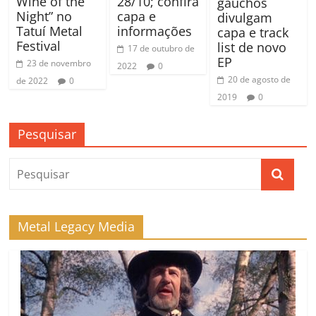
Wine of the
28/10; confira
gaúchos
Night” no
capa e
divulgam
Tatuí Metal
informações
capa e track
Festival
list de novo
17 de outubro de
EP
23 de novembro
2022
0
20 de agosto de
de 2022
0
2019
0
Pesquisar
Metal Legacy Media