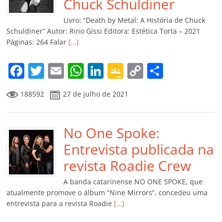
o
p
a
k
h
Chuck Schuldiner
k
ss
ar
Livro: “Death by Metal: A História de Chuck
ro
Schuldiner” Autor: Rino Gissi Editora: Estética Torta – 2021
Páginas: 264 Falar
[…]
o
m
F
T
E
W
Li
G
C
C
a
w
m
h
n
o
o
o
188592
27 de julho de 2021
c
itt
ai
at
k
o
p
m
e
er
l
s
e
gl
y
p
b
No One Spoke:
A
dI
e
Li
ar
o
p
n
Cl
n
til
Entrevista publicada na
o
p
a
k
h
revista Roadie Crew
k
ss
ar
A banda catarinense NO ONE SPOKE, que
ro
atualmente promove o álbum “Nine Mirrors”, concedeu uma
entrevista para a revista Roadie
[…]
o