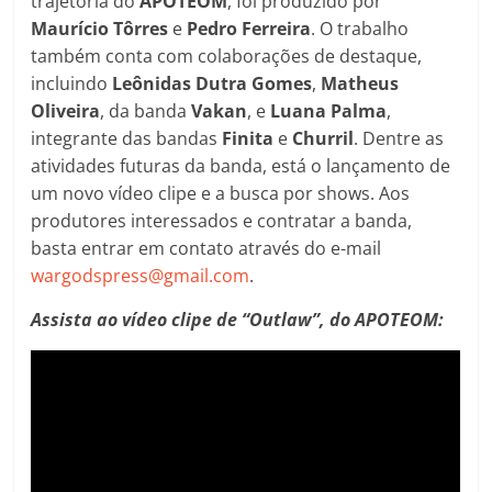
trajetória do
APOTEOM
, foi produzido por
Maurício Tôrres
e
Pedro Ferreira
. O trabalho
também conta com colaborações de destaque,
incluindo
Leônidas Dutra Gomes
,
Matheus
Oliveira
, da banda
Vakan
, e
Luana Palma
,
integrante das bandas
Finita
e
Churril
. Dentre as
atividades futuras da banda, está o lançamento de
um novo vídeo clipe e a busca por shows. Aos
produtores interessados e contratar a banda,
basta entrar em contato através do e-mail
wargodspress@gmail.com
.
Assista ao vídeo clipe de “Outlaw”, do APOTEOM: