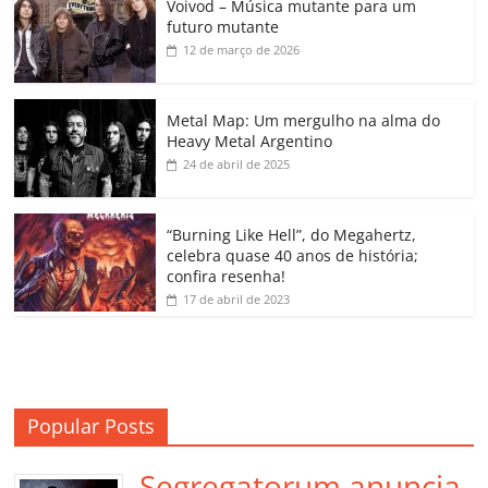
Voivod – Música mutante para um
e
er
l
s
e
gl
y
p
futuro mutante
b
A
dI
e
Li
ar
12 de março de 2026
o
p
n
Cl
n
til
o
p
a
k
h
Metal Map: Um mergulho na alma do
Heavy Metal Argentino
k
ss
ar
24 de abril de 2025
ro
o
“Burning Like Hell”, do Megahertz,
m
celebra quase 40 anos de história;
confira resenha!
17 de abril de 2023
Popular Posts
Segregatorum anuncia