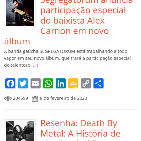
participação especial
do baixista Alex
Carrion em novo
álbum
A banda gaúcha SEGREGATORUM está trabalhando a todo
vapor em seu novo álbum, que trará a participação especial
do talentoso
[…]
F
T
E
W
Li
G
C
C
a
w
m
h
n
o
o
o
204599
8 de fevereiro de 2023
c
itt
ai
at
k
o
p
m
e
er
l
s
e
gl
y
p
b
Resenha: Death By
A
dI
e
Li
ar
o
p
n
Cl
n
til
Metal: A História de