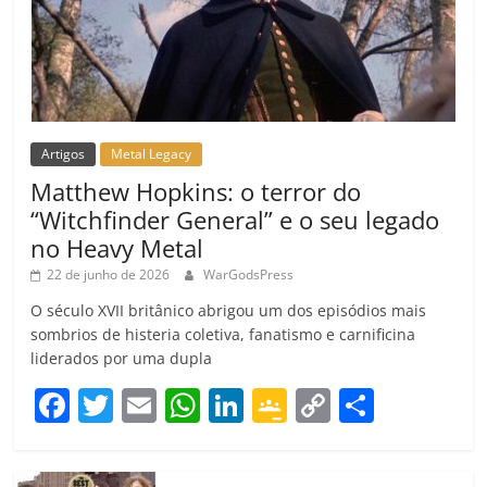
Artigos
Metal Legacy
Matthew Hopkins: o terror do
“Witchfinder General” e o seu legado
no Heavy Metal
22 de junho de 2026
WarGodsPress
O século XVII britânico abrigou um dos episódios mais
sombrios de histeria coletiva, fanatismo e carnificina
liderados por uma dupla
F
T
E
W
Li
G
C
C
a
w
m
h
n
o
o
o
c
itt
ai
at
k
o
p
m