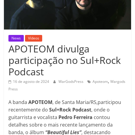
News
Vídeos
APOTEOM divulga
participação no Sul+Rock
Podcast
,
16 de agosto de 2024
WarGodsPress
Apoteom
Wargods
Press
A banda
APOTEOM
, de Santa Maria/RS,participou
recentemente do
Sul+Rock Podcast
, onde o
guitarrista e vocalista
Pedro Ferreira
contou
detalhes sobre o mais recente lançamento da
banda, o álbum
“Beautiful Lies”
, destacando