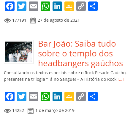
m
F
T
E
W
Li
G
C
C
a
w
m
h
n
o
o
o
177191
27 de agosto de 2021
c
itt
ai
at
k
o
p
m
e
er
l
s
e
gl
y
p
b
Bar João: Saiba tudo
A
dI
e
Li
ar
o
p
n
Cl
n
til
sobre o templo dos
o
p
a
k
h
headbangers gaúchos
k
ss
ar
Consultando os textos especiais sobre o Rock Pesado Gaúcho,
ro
presentes na trilogia “Tá no Sangue! – A História do Rock
[…]
o
F
T
E
W
Li
G
C
C
m
a
w
m
h
n
o
o
o
14252
1 de março de 2019
c
itt
ai
at
k
o
p
m
e
er
l
s
e
gl
y
p