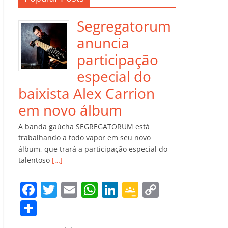
Segregatorum
anuncia
participação
especial do
baixista Alex Carrion
em novo álbum
A banda gaúcha SEGREGATORUM está
trabalhando a todo vapor em seu novo
álbum, que trará a participação especial do
talentoso
[…]
F
T
E
W
Li
G
C
a
w
m
h
n
o
o
C
c
itt
ai
at
k
o
p
o