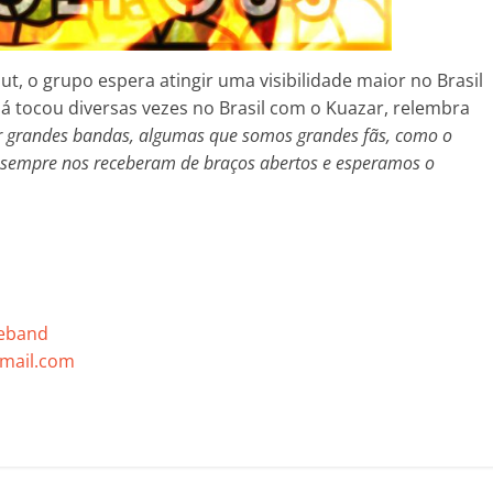
t, o grupo espera atingir uma visibilidade maior no Brasil
 já tocou diversas vezes no Brasil com o Kuazar, relembra
r grandes bandas, algumas que somos grandes fãs, como o
os sempre nos receberam de braços abertos e esperamos o
eband
mail.com
C
o
m