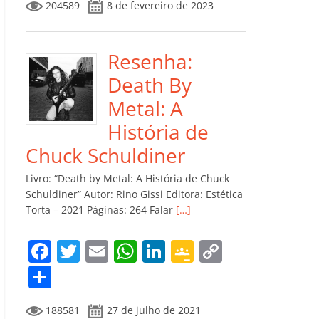
204589
8 de fevereiro de 2023
e
er
l
s
e
gl
y
m
b
A
dI
e
Li
p
o
p
n
Cl
n
ar
Resenha:
o
p
a
k
til
Death By
k
ss
h
Metal: A
ro
ar
História de
o
Chuck Schuldiner
m
Livro: “Death by Metal: A História de Chuck
Schuldiner” Autor: Rino Gissi Editora: Estética
Torta – 2021 Páginas: 264 Falar
[…]
F
T
E
W
Li
G
C
a
w
m
h
n
o
o
C
c
itt
ai
at
k
o
p
o
188581
27 de julho de 2021