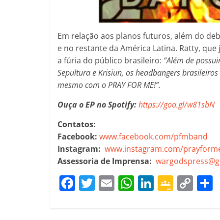
Em relação aos planos futuros, além do debu
e no restante da América Latina. Ratty, que
a fúria do público brasileiro:
“Além de possui
Sepultura e Krisiun, os headbangers brasileir
mesmo com o PRAY FOR ME!”.
Ouça o EP no Spotify:
https://goo.gl/w81sbN
Contatos:
Facebook:
www.facebook.com/pfmband
Instagram:
www.instagram.com/prayform
Assessoria de Imprensa:
wargodspress@g
F
T
E
W
Li
G
C
a
w
m
h
n
o
o
c
itt
ai
at
k
o
p