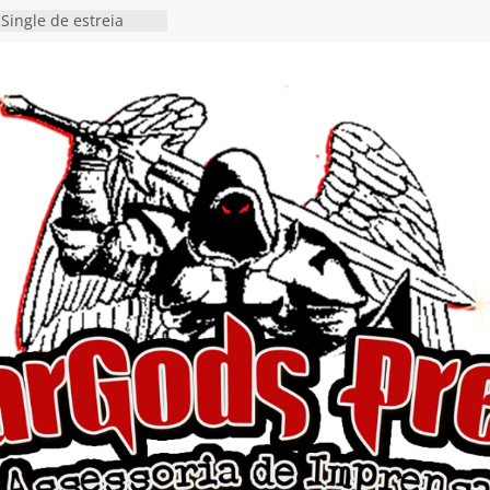
Single de estreia
” chega ao Spotify e
ia EP para o próximo
 vídeo de guitar & bass
de “Eclipse”, segundo
bum “Dreaming”
estiona a
o e a artificialidade
ingle e videoclipe de
ams”
nda gaúcha de Heavy
o debut “Hellforge”
 Single “Dead Flies
stá nas plataformas em
orge A. Romero