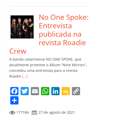
e
er
l
s
e
gl
y
m
b
A
dI
e
Li
p
o
p
n
Cl
n
ar
No One Spoke:
o
p
a
k
til
Entrevista
k
ss
h
publicada na
ro
ar
revista Roadie
o
Crew
m
A banda catarinense NO ONE SPOKE, que
atualmente promove o álbum “Nine Mirrors”,
concedeu uma entrevista para a revista
Roadie
[…]
F
T
E
W
Li
G
C
a
w
m
h
n
o
o
C
c
itt
ai
at
k
o
p
o
177184
27 de agosto de 2021