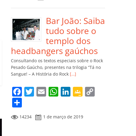
e
er
l
s
e
gl
y
m
b
A
dI
e
Li
p
o
p
n
Cl
n
ar
Bar João: Saiba
o
p
a
k
til
tudo sobre o
k
ss
h
templo dos
ro
ar
headbangers gaúchos
o
Consultando os textos especiais sobre o Rock
m
Pesado Gaúcho, presentes na trilogia “Tá no
Sangue! – A História do Rock
[…]
F
T
E
W
Li
G
C
a
w
m
h
n
o
o
C
c
itt
ai
at
k
o
p
o
14234
1 de março de 2019
e
er
l
s
e
gl
y
m
b
A
dI
e
Li
p