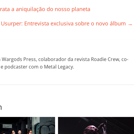
p
rata a aniquilação do nosso planeta
ar
il
Usurper: Entrevista exclusiva sobre o novo álbum
→
h
ar
Wargods Press, colaborador da revista Roadie Crew, co-
! e podcaster com o Metal Legacy.
m