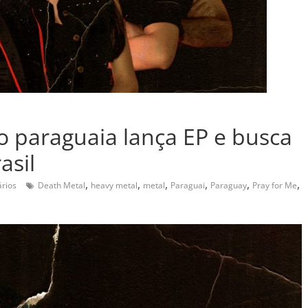
o paraguaia lança EP e busca
asil
,
,
,
,
,
,
rios
Death Metal
heavy metal
metal
Paraguai
Paraguay
Pray for Me