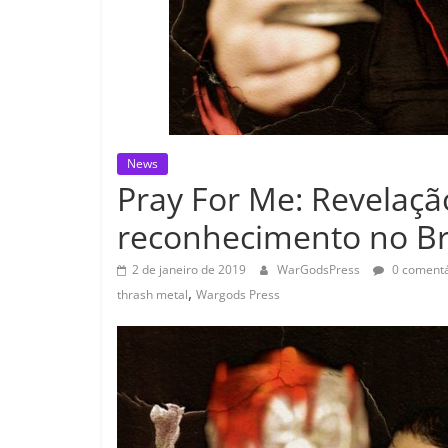
News
Pray For Me: Revelaçã
reconhecimento no Br
2 de janeiro de 2019
WarGodsPress
0 comentá
,
thrash metal
Wargods Press