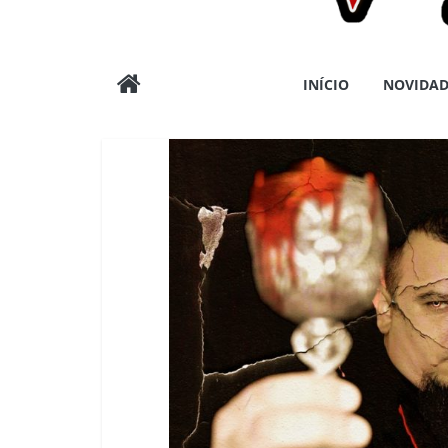
Wargods
INÍCIO
NOVIDAD
Press
Assessoria
e
Conteúdos