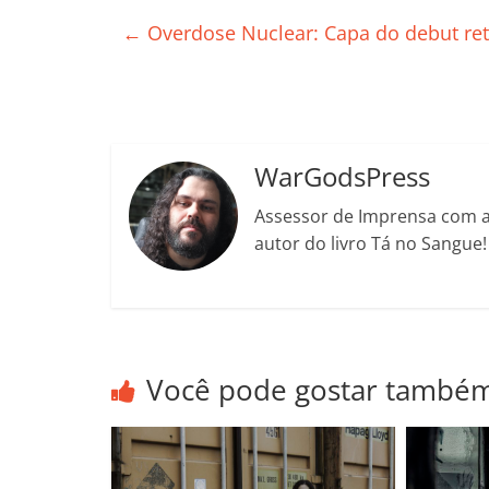
e
er
l
s
e
gl
y
←
Overdose Nuclear: Capa do debut ret
b
A
dI
e
Li
o
p
n
Cl
n
t
o
p
a
k
k
ss
WarGodsPress
ro
Assessor de Imprensa com a 
o
autor do livro Tá no Sangue
m
Você pode gostar també