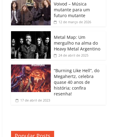
b
A
dI
e
Li
Voivod – Música
p
mutante para um
o
p
n
Cl
n
ar
futuro mutante
12 de março de 2026
o
p
a
k
til
k
ss
h
Metal Map: Um
ro
mergulho na alma do
ar
Heavy Metal Argentino
o
24 de abril de 2025
m
“Burning Like Hell”, do
Megahertz, celebra
quase 40 anos de
história; confira
resenha!
17 de abril de 2023
Popular Posts