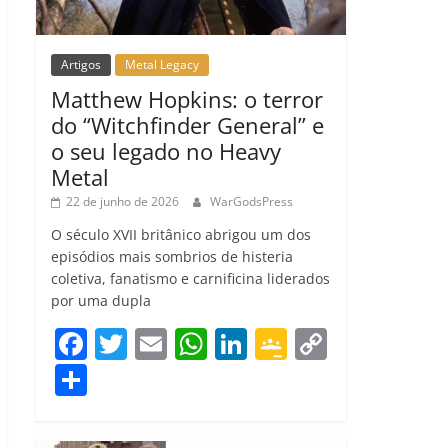
Artigos
Metal Legacy
Matthew Hopkins: o terror
do “Witchfinder General” e
o seu legado no Heavy
Metal
22 de junho de 2026
WarGodsPress
O século XVII britânico abrigou um dos
episódios mais sombrios de histeria
coletiva, fanatismo e carnificina liderados
por uma dupla
F
T
E
W
Li
G
C
a
w
m
h
n
o
o
C
c
itt
ai
at
k
o
p
o
e
er
l
s
e
gl
y
m