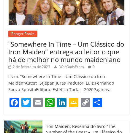
Banger Books
“Somewhere In Time – Um Clássico do
Iron Maiden” entrega ao leitor o que
há de melhor no mundo maideniano
2 de fevereiro de 2023
WarGodsPress
0
Livro: “Somewhere In Time – Um Clássico do Iron
Maiden”Autor: Stjepan JurasTradutor: Luiz Fernando
Souza SpósitoEditora: Estética Torta – 2020Páginas:
F
T
E
W
Li
G
C
C
a
w
m
h
n
o
o
o
c
itt
ai
at
k
o
p
m
Iron Maiden: Resenha do livro “The
e
er
l
s
e
gl
y
p
Number of the Beast – Um Clássico do