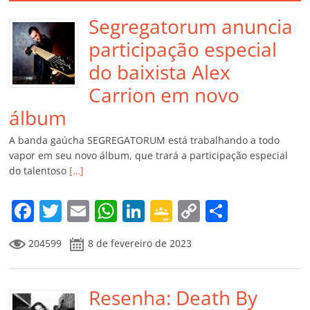
Segregatorum anuncia
participação especial
do baixista Alex
Carrion em novo
álbum
A banda gaúcha SEGREGATORUM está trabalhando a todo
vapor em seu novo álbum, que trará a participação especial
do talentoso
[…]
F
T
E
W
Li
G
C
C
a
w
m
h
n
o
o
o
204599
8 de fevereiro de 2023
c
itt
ai
at
k
o
p
m
e
er
l
s
e
gl
y
p
b
Resenha: Death By
A
dI
e
Li
ar