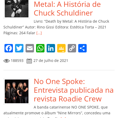
o
p
n
Cl
n
til
Metal: A História de
o
p
a
k
h
Chuck Schuldiner
k
ss
ar
Livro: “Death by Metal: A História de Chuck
ro
Schuldiner” Autor: Rino Gissi Editora: Estética Torta – 2021
Páginas: 264 Falar
[…]
o
m
F
T
E
W
Li
G
C
C
a
w
m
h
n
o
o
o
188593
27 de julho de 2021
c
itt
ai
at
k
o
p
m
e
er
l
s
e
gl
y
p
b
No One Spoke:
A
dI
e
Li
ar
o
p
n
Cl
n
til
Entrevista publicada na
o
p
a
k
h
revista Roadie Crew
k
ss
ar
A banda catarinense NO ONE SPOKE, que
ro
atualmente promove o álbum “Nine Mirrors”, concedeu uma