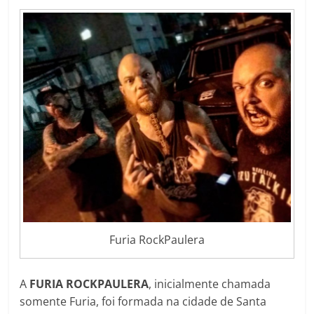
Furia RockPaulera
A
FURIA ROCKPAULERA
, inicialmente chamada
somente Furia, foi formada na cidade de Santa