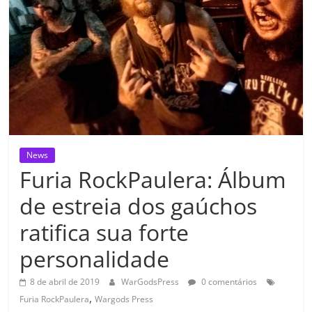
News
Furia RockPaulera: Álbum
de estreia dos gaúchos
ratifica sua forte
personalidade
8 de abril de 2019
WarGodsPress
0 comentários
,
Furia RockPaulera
Wargods Press