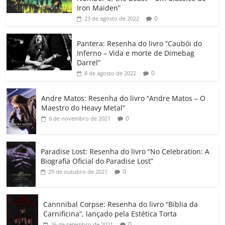
b
A
dI
e
Li
ar
Iron Maiden”
0
23 de agosto de 2022
o
p
n
Cl
n
til
o
p
a
k
h
Pantera: Resenha do livro “Caubói do
Inferno – Vida e morte de Dimebag
k
ss
ar
Darrel”
ro
0
8 de agosto de 2022
o
Andre Matos: Resenha do livro “Andre Matos – O
m
Maestro do Heavy Metal”
0
6 de novembro de 2021
Paradise Lost: Resenha do livro “No Celebration: A
Biografia Oficial do Paradise Lost”
0
29 de outubro de 2021
Cannnibal Corpse: Resenha do livro “Bíblia da
Carnificina”, lançado pela Estética Torta
0
26 de setembro de 2021