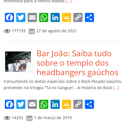
entrevista para a revista Roadie
[…]
o
m
F
T
E
W
Li
G
C
C
a
w
m
h
n
o
o
o
177193
27 de agosto de 2021
c
itt
ai
at
k
o
p
m
e
er
l
s
e
gl
y
p
b
Bar João: Saiba tudo
A
dI
e
Li
ar
o
p
n
Cl
n
til
sobre o templo dos
o
p
a
k
h
headbangers gaúchos
k
ss
ar
Consultando os textos especiais sobre o Rock Pesado Gaúcho,
ro
presentes na trilogia “Tá no Sangue! – A História do Rock
[…]
o
F
T
E
W
Li
G
C
C
m
a
w
m
h
n
o
o
o
14253
1 de março de 2019
c
itt
ai
at
k
o
p
m