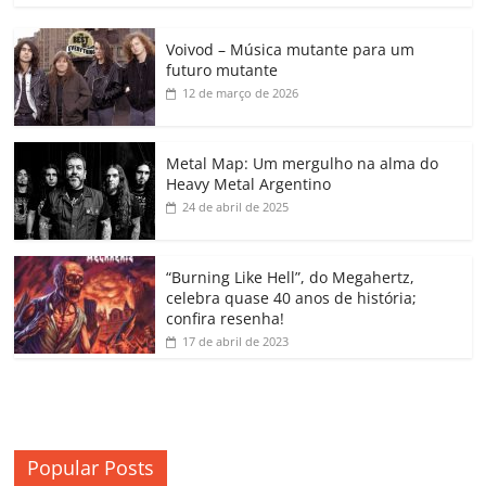
c
itt
ai
at
k
o
p
m
Voivod – Música mutante para um
e
er
l
s
e
gl
y
p
futuro mutante
b
A
dI
e
Li
ar
12 de março de 2026
o
p
n
Cl
n
til
o
p
a
k
h
Metal Map: Um mergulho na alma do
Heavy Metal Argentino
k
ss
ar
24 de abril de 2025
ro
o
“Burning Like Hell”, do Megahertz,
m
celebra quase 40 anos de história;
confira resenha!
17 de abril de 2023
Popular Posts