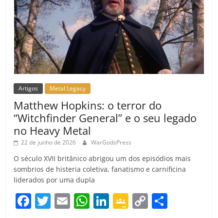
Artigos
Metal Legacy
Matthew Hopkins: o terror do
“Witchfinder General” e o seu legado
no Heavy Metal
22 de junho de 2026
WarGodsPress
O século XVII britânico abrigou um dos episódios mais
sombrios de histeria coletiva, fanatismo e carnificina
liderados por uma dupla
F
T
E
W
Li
G
C
C
a
w
m
h
n
o
o
o