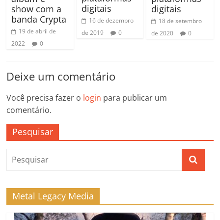
digitais
show com a
digitais
banda Crypta
16 de dezembro
18 de setembro
19 de abril de
de 2019
0
de 2020
0
2022
0
Deixe um comentário
Você precisa fazer o
login
para publicar um
comentário.
Pesquisar
Metal Legacy Media