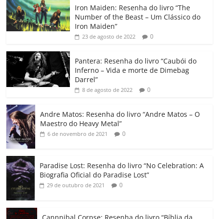
Iron Maiden: Resenha do livro “The
e
er
l
s
e
gl
y
p
Number of the Beast – Um Clássico do
b
A
dI
e
Li
ar
Iron Maiden”
0
23 de agosto de 2022
o
p
n
Cl
n
til
o
p
a
k
h
Pantera: Resenha do livro “Caubói do
Inferno – Vida e morte de Dimebag
k
ss
ar
Darrel”
ro
0
8 de agosto de 2022
o
Andre Matos: Resenha do livro “Andre Matos – O
m
Maestro do Heavy Metal”
0
6 de novembro de 2021
Paradise Lost: Resenha do livro “No Celebration: A
Biografia Oficial do Paradise Lost”
0
29 de outubro de 2021
Cannnibal Corpse: Resenha do livro “Bíblia da