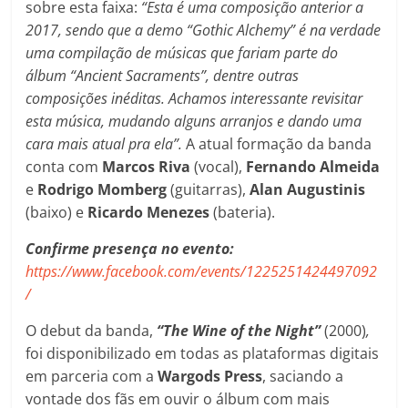
sobre esta faixa:
“Esta é uma composição anterior a
2017, sendo que a demo “Gothic Alchemy” é na verdade
uma compilação de músicas que fariam parte do
álbum “Ancient Sacraments”, dentre outras
composições inéditas. Achamos interessante revisitar
esta música, mudando alguns arranjos e dando uma
cara mais atual pra ela”.
A atual formação da banda
conta com
Marcos Riva
(vocal),
Fernando Almeida
e
Rodrigo Momberg
(guitarras),
Alan Augustinis
(baixo) e
Ricardo Menezes
(bateria).
Confirme presença no evento:
https://www.facebook.com/events/1225251424497092
/
O debut da banda,
“The Wine of the Night”
(2000)
,
foi disponibilizado em todas as plataformas digitais
em parceria com a
Wargods Press
, saciando a
vontade dos fãs em ouvir o álbum com mais