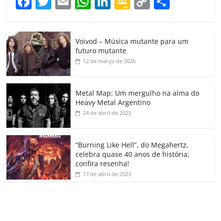
F
T
E
W
Li
G
C
C
a
w
m
h
n
o
o
o
c
itt
ai
at
k
o
p
m
Voivod – Música mutante para um
e
er
l
s
e
gl
y
p
futuro mutante
b
A
dI
e
Li
ar
12 de março de 2026
o
p
n
Cl
n
til
o
p
a
k
h
Metal Map: Um mergulho na alma do
Heavy Metal Argentino
k
ss
ar
24 de abril de 2025
ro
o
“Burning Like Hell”, do Megahertz,
m
celebra quase 40 anos de história;
confira resenha!
17 de abril de 2023