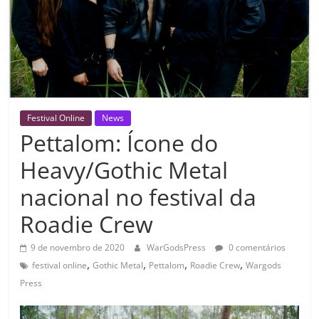
Festival Online
News
Pettalom: Ícone do
Heavy/Gothic Metal
nacional no festival da
Roadie Crew
9 de novembro de 2020
WarGodsPress
0 comentários
,
,
,
,
festival online
Gothic Metal
Pettalom
Roadie Crew
Wargods
Press