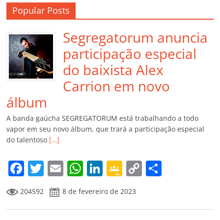
Popular Posts
Segregatorum anuncia
participação especial
do baixista Alex
Carrion em novo
álbum
A banda gaúcha SEGREGATORUM está trabalhando a todo
vapor em seu novo álbum, que trará a participação especial
do talentoso
[…]
F
T
E
W
Li
G
C
C
a
w
m
h
n
o
o
o
204592
8 de fevereiro de 2023
c
itt
ai
at
k
o
p
m
e
er
l
s
e
gl
y
p