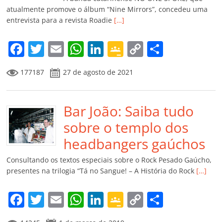
ro
atualmente promove o álbum “Nine Mirrors”, concedeu uma
entrevista para a revista Roadie
[…]
o
m
F
T
E
W
Li
G
C
C
a
w
m
h
n
o
o
o
177187
27 de agosto de 2021
c
itt
ai
at
k
o
p
m
e
er
l
s
e
gl
y
p
b
Bar João: Saiba tudo
A
dI
e
Li
ar
o
p
n
Cl
n
til
sobre o templo dos
o
p
a
k
h
headbangers gaúchos
k
ss
ar
Consultando os textos especiais sobre o Rock Pesado Gaúcho,
ro
presentes na trilogia “Tá no Sangue! – A História do Rock
[…]
o
F
T
E
W
Li
G
C
C
m
a
w
m
h
n
o
o
o