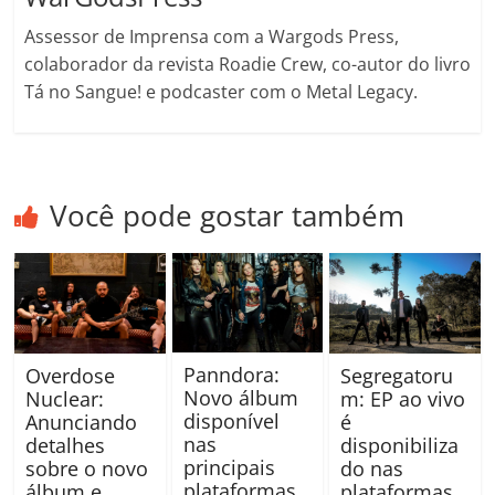
Assessor de Imprensa com a Wargods Press,
colaborador da revista Roadie Crew, co-autor do livro
Tá no Sangue! e podcaster com o Metal Legacy.
Você pode gostar também
Panndora:
Overdose
Segregatoru
Novo álbum
Nuclear:
m: EP ao vivo
disponível
Anunciando
é
nas
detalhes
disponibiliza
principais
sobre o novo
do nas
plataformas
álbum e
plataformas