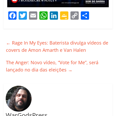
F
T
E
W
Li
G
C
C
a
w
m
h
n
o
o
o
c
itt
ai
at
k
o
p
m
e
er
l
s
e
gl
y
p
←
Rage In My Eyes: Baterista divulga vídeos de
b
A
dI
e
Li
ar
covers de Amon Amarth e Van Halen
o
p
n
Cl
n
til
The Anger: Novo vídeo, “Vote for Me”, será
o
p
a
k
h
lançado no dia das eleições
→
k
ss
ar
ro
o
m
WarGodsPress