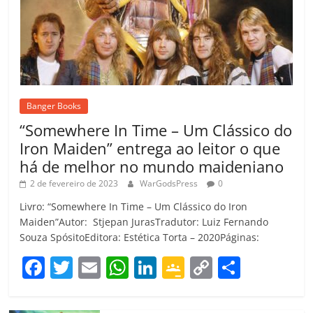
Banger Books
“Somewhere In Time – Um Clássico do
Iron Maiden” entrega ao leitor o que
há de melhor no mundo maideniano
2 de fevereiro de 2023
WarGodsPress
0
Livro: “Somewhere In Time – Um Clássico do Iron
Maiden”Autor: Stjepan JurasTradutor: Luiz Fernando
Souza SpósitoEditora: Estética Torta – 2020Páginas:
F
T
E
W
Li
G
C
C
a
w
m
h
n
o
o
o
c
itt
ai
at
k
o
p
m