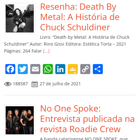
b
Resenha: Death By
A
dI
e
Li
ar
o
p
n
Cl
n
til
Metal: A História de
o
p
a
k
h
Chuck Schuldiner
k
ss
ar
Livro: “Death by Metal: A História de Chuck
ro
Schuldiner” Autor: Rino Gissi Editora: Estética Torta – 2021
Páginas: 264 Falar
[…]
o
m
F
T
E
W
Li
G
C
C
a
w
m
h
n
o
o
o
188587
27 de julho de 2021
c
itt
ai
at
k
o
p
m
e
er
l
s
e
gl
y
p
b
No One Spoke:
A
dI
e
Li
ar
o
p
n
Cl
n
til
Entrevista publicada na
o
p
a
k
h
revista Roadie Crew
k
ss
ar
A banda catarinense NO ONE SPOKE, que