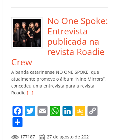
e
er
l
s
e
gl
y
m
b
A
dI
e
Li
p
o
p
n
Cl
n
ar
No One Spoke:
o
p
a
k
til
Entrevista
k
ss
h
publicada na
ro
ar
revista Roadie
o
Crew
m
A banda catarinense NO ONE SPOKE, que
atualmente promove o álbum “Nine Mirrors”,
concedeu uma entrevista para a revista
Roadie
[…]
F
T
E
W
Li
G
C
a
w
m
h
n
o
o
C
c
itt
ai
at
k
o
p
o
177187
27 de agosto de 2021