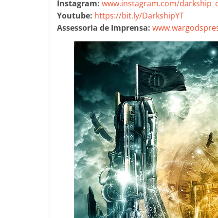
Instagram:
www.instagram.com/darkship_of
Youtube:
https://bit.ly/DarkshipYT
Assessoria de Imprensa:
www.wargodspres