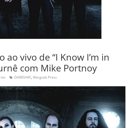
o ao vivo de “I Know I’m in
turnê com Mike Portnoy
,
ios
DARKSHIP
Wargods Press