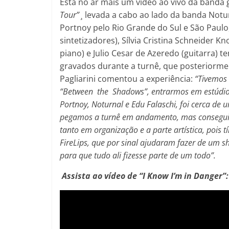
Está no ar mais um video ao vivo da banda
Tour” ¸
levada a cabo ao lado da banda Notur
Portnoy pelo Rio Grande do Sul e São Paulo,
sintetizadores), Sílvia Cristina Schneider Kn
piano) e Julio Cesar de Azeredo (guitarra) t
gravados durante a turnê, que posteriorme
Pagliarini comentou a experiência:
“
Tivemos
“Between the Shadows”, entrarmos em estúdio 
Portnoy, Noturnal e Edu Falaschi, foi cerca de
pegamos a turnê em andamento, mas conseguimo
tanto em organização e a parte artística, pois 
FireLips, que por sinal ajudaram fazer de um 
para que tudo ali fizesse parte de um todo”.
Assista ao vídeo de “
I Know I’m in Danger
”: