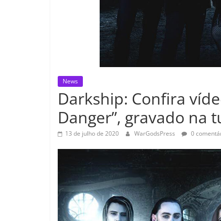
News
Darkship: Confira víde
Danger”, gravado na 
13 de julho de 2020
WarGodsPress
0 comentár