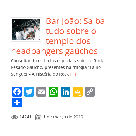
e
er
l
s
e
gl
y
m
b
A
dI
e
Li
p
o
p
n
Cl
n
ar
Bar João: Saiba
o
p
a
k
til
tudo sobre o
k
ss
h
templo dos
ro
ar
headbangers gaúchos
o
Consultando os textos especiais sobre o Rock
m
Pesado Gaúcho, presentes na trilogia “Tá no
Sangue! – A História do Rock
[…]
F
T
E
W
Li
G
C
a
w
m
h
n
o
o
C
c
itt
ai
at
k
o
p
o
14241
1 de março de 2019
e
er
l
s
e
gl
y
m
b
A
dI
e
Li
p