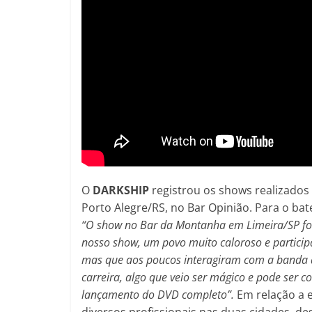
O
DARKSHIP
registrou os shows realizados
Porto Alegre/RS, no Bar Opinião. Para o bat
“
O show no Bar da Montanha em Limeira/SP foi 
nosso show, um povo muito caloroso e participa
mas que aos poucos interagiram com a banda 
carreira, algo que veio ser mágico e pode ser 
lançamento do DVD completo”.
Em relação a 
diversos profissionais nas duas cidades, d