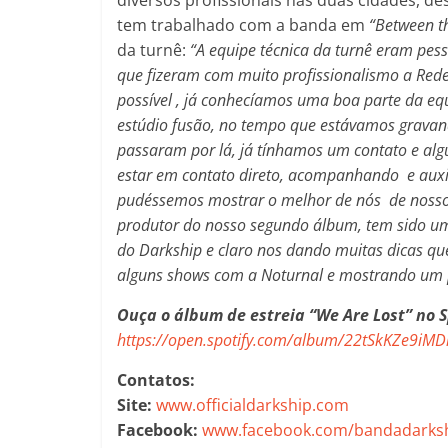
tem trabalhado com a banda em
“Between t
da turnê:
“
A equipe técnica da turnê eram pes
que fizeram com muito profissionalismo a Red
possível , já conhecíamos uma boa parte da eq
estúdio fusão, no tempo que estávamos gravan
passaram por lá, já tínhamos um contato e al
estar em contato direto, acompanhando e auxi
pudéssemos mostrar o melhor de nós de nosso 
produtor do nosso segundo álbum, tem sido um
do Darkship e claro nos dando muitas dicas qu
alguns shows com a Noturnal e mostrando um p
Ouça o álbum de estreia “We Are Lost” no S
https://open.spotify.com/album/22tSkKZe9i
Contatos:
Site:
www.officialdarkship.com
Facebook:
www.facebook.com/bandadarks