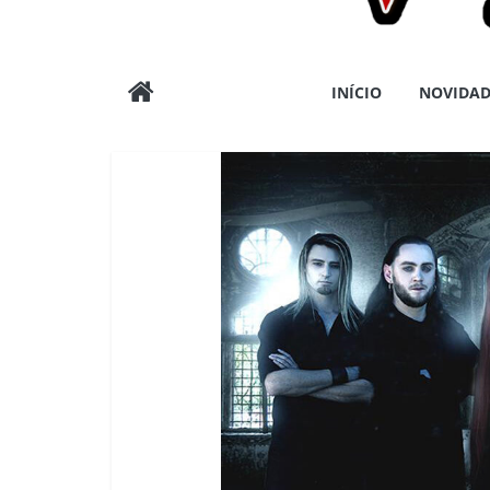
Wargods
INÍCIO
NOVIDAD
Press
Assessoria
e
Conteúdos