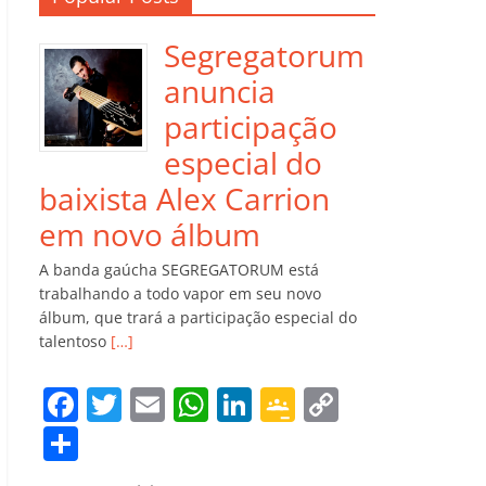
Segregatorum
anuncia
participação
especial do
baixista Alex Carrion
em novo álbum
A banda gaúcha SEGREGATORUM está
trabalhando a todo vapor em seu novo
álbum, que trará a participação especial do
talentoso
[…]
F
T
E
W
Li
G
C
a
w
m
h
n
o
o
C
c
itt
ai
at
k
o
p
o