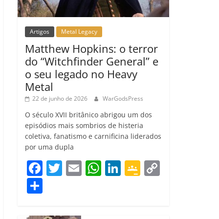
Artigos
Metal Legacy
Matthew Hopkins: o terror
do “Witchfinder General” e
o seu legado no Heavy
Metal
22 de junho de 2026
WarGodsPress
O século XVII britânico abrigou um dos
episódios mais sombrios de histeria
coletiva, fanatismo e carnificina liderados
por uma dupla
F
T
E
W
Li
G
C
a
w
m
h
n
o
o
C
c
itt
ai
at
k
o
p
o
e
er
l
s
e
gl
y
m