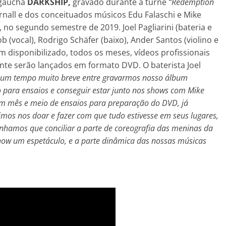
 gaúcha
DARKSHIP,
gravado durante a turnê
“Redemption
nall e dos conceituados músicos Edu Falaschi e Mike
 no segundo semestre de 2019. Joel Pagliarini (bateria e
ob (vocal), Rodrigo Schäfer (baixo), Ander Santos (violino e
em disponibilizado, todos os meses, vídeos profissionais
nte serão lançados em formato DVD. O baterista Joel
 um tempo muito breve entre gravarmos nosso álbum
para ensaios e conseguir estar junto nos shows com Mike
 um mês e meio de ensaios para preparação do DVD, já
s nos doar e fazer com que tudo estivesse em seus lugares,
tínhamos que conciliar a parte de coreografia das meninas da
show um espetáculo, e a parte dinâmica das nossas músicas