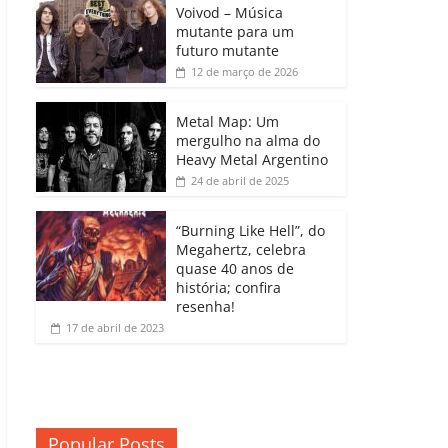
b
A
dI
e
Li
Voivod – Música
p
mutante para um
o
p
n
Cl
n
ar
futuro mutante
12 de março de 2026
o
p
a
k
til
k
ss
h
Metal Map: Um
ro
mergulho na alma do
ar
Heavy Metal Argentino
o
24 de abril de 2025
m
“Burning Like Hell”, do
Megahertz, celebra
quase 40 anos de
história; confira
resenha!
17 de abril de 2023
Popular Posts