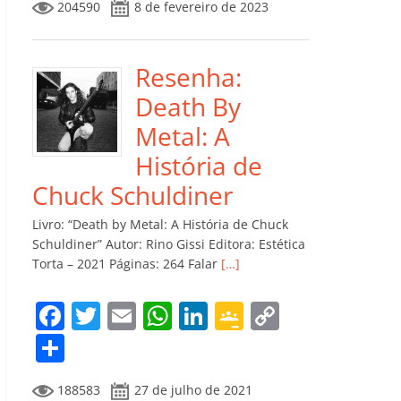
204590
8 de fevereiro de 2023
e
er
l
s
e
gl
y
m
b
A
dI
e
Li
p
o
p
n
Cl
n
ar
Resenha:
o
p
a
k
til
Death By
k
ss
h
Metal: A
ro
ar
História de
o
Chuck Schuldiner
m
Livro: “Death by Metal: A História de Chuck
Schuldiner” Autor: Rino Gissi Editora: Estética
Torta – 2021 Páginas: 264 Falar
[…]
F
T
E
W
Li
G
C
a
w
m
h
n
o
o
C
c
itt
ai
at
k
o
p
o
188583
27 de julho de 2021