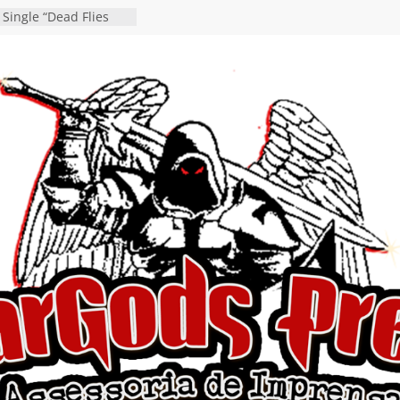
o debut “Hellforge”
 Single “Dead Flies
stá nas plataformas em
orge A. Romero
osen detalha a
 “Fly Rig” definitivo
festival Hell’s Heroes
 vídeo de guitar & bass
de “Eclipse”, segundo
bum “Dreaming”
estiona a
o e a artificialidade
ingle e videoclipe de
ams”