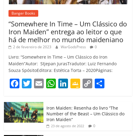
Banger Books
“Somewhere In Time – Um Clássico do
Iron Maiden” entrega ao leitor o que
há de melhor no mundo maideniano
2 de fevereiro de 2023
WarGodsPress
0
Livro: “Somewhere In Time – Um Clássico do Iron
Maiden”Autor: Stjepan JurasTradutor: Luiz Fernando
Souza SpósitoEditora: Estética Torta – 2020Páginas:
F
T
E
W
Li
G
C
C
a
w
m
h
n
o
o
o
c
itt
ai
at
k
o
p
m
Iron Maiden: Resenha do livro “The
e
er
l
s
e
gl
y
p
Number of the Beast – Um Clássico do
b
A
dI
e
Li
ar
Iron Maiden”
0
23 de agosto de 2022
o
p
n
Cl
n
til