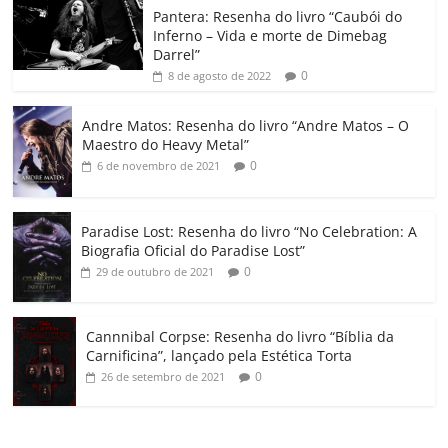
o
p
a
k
h
Pantera: Resenha do livro “Caubói do
Inferno – Vida e morte de Dimebag
k
ss
ar
Darrel”
ro
0
8 de agosto de 2022
o
Andre Matos: Resenha do livro “Andre Matos – O
m
Maestro do Heavy Metal”
0
6 de novembro de 2021
Paradise Lost: Resenha do livro “No Celebration: A
Biografia Oficial do Paradise Lost”
0
29 de outubro de 2021
Cannnibal Corpse: Resenha do livro “Bíblia da
Carnificina”, lançado pela Estética Torta
0
26 de setembro de 2021