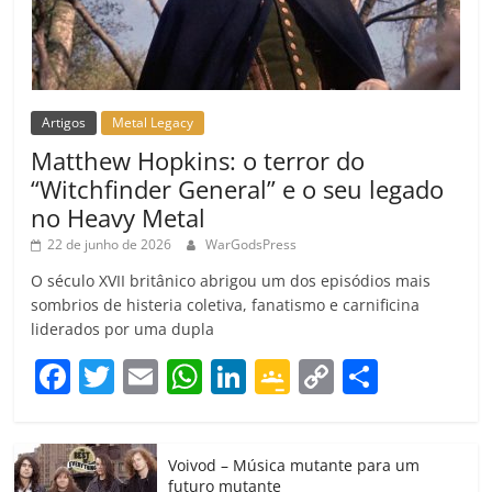
Artigos
Metal Legacy
Matthew Hopkins: o terror do
“Witchfinder General” e o seu legado
no Heavy Metal
22 de junho de 2026
WarGodsPress
O século XVII britânico abrigou um dos episódios mais
sombrios de histeria coletiva, fanatismo e carnificina
liderados por uma dupla
F
T
E
W
Li
G
C
C
a
w
m
h
n
o
o
o
c
itt
ai
at
k
o
p
m
Voivod – Música mutante para um
e
er
l
s
e
gl
y
p
futuro mutante