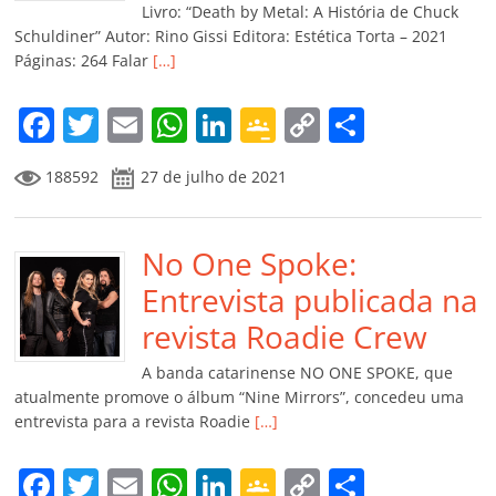
k
ss
ar
Livro: “Death by Metal: A História de Chuck
ro
Schuldiner” Autor: Rino Gissi Editora: Estética Torta – 2021
Páginas: 264 Falar
[…]
o
m
F
T
E
W
Li
G
C
C
a
w
m
h
n
o
o
o
188592
27 de julho de 2021
c
itt
ai
at
k
o
p
m
e
er
l
s
e
gl
y
p
b
No One Spoke:
A
dI
e
Li
ar
o
p
n
Cl
n
til
Entrevista publicada na
o
p
a
k
h
revista Roadie Crew
k
ss
ar
A banda catarinense NO ONE SPOKE, que
ro
atualmente promove o álbum “Nine Mirrors”, concedeu uma
entrevista para a revista Roadie
[…]
o
m
F
T
E
W
Li
G
C
C