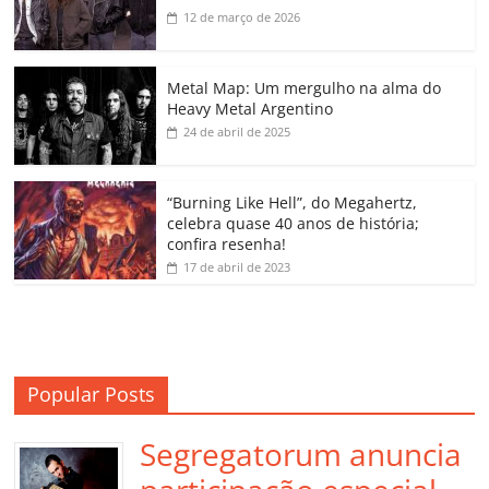
b
A
dI
e
Li
ar
12 de março de 2026
o
p
n
Cl
n
til
o
p
a
k
h
Metal Map: Um mergulho na alma do
Heavy Metal Argentino
k
ss
ar
24 de abril de 2025
ro
o
“Burning Like Hell”, do Megahertz,
m
celebra quase 40 anos de história;
confira resenha!
17 de abril de 2023
Popular Posts
Segregatorum anuncia