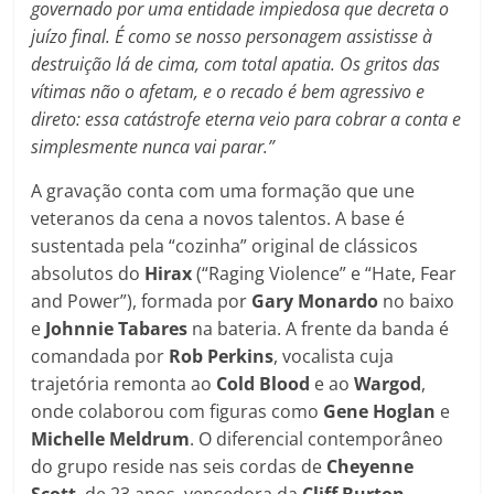
governado por uma entidade impiedosa que decreta o
juízo final. É como se nosso personagem assistisse à
destruição lá de cima, com total apatia. Os gritos das
vítimas não o afetam, e o recado é bem agressivo e
direto: essa catástrofe eterna veio para cobrar a conta e
simplesmente nunca vai parar.”
A gravação conta com uma formação que une
veteranos da cena a novos talentos. A base é
sustentada pela “cozinha” original de clássicos
absolutos do
Hirax
(“Raging Violence” e “Hate, Fear
and Power”), formada por
Gary Monardo
no baixo
e
Johnnie Tabares
na bateria. A frente da banda é
comandada por
Rob Perkins
, vocalista cuja
trajetória remonta ao
Cold Blood
e ao
Wargod
,
onde colaborou com figuras como
Gene
Hoglan
e
Michelle
Meldrum
. O diferencial contemporâneo
do grupo reside nas seis cordas de
Cheyenne
Scott
, de 23 anos, vencedora da
Cliff Burton