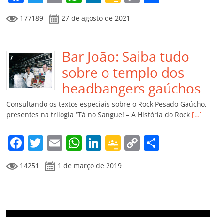
a
w
m
h
n
o
o
o
177189
27 de agosto de 2021
c
itt
ai
at
k
o
p
m
e
er
l
s
e
gl
y
p
b
Bar João: Saiba tudo
A
dI
e
Li
ar
o
p
n
Cl
n
til
sobre o templo dos
o
p
a
k
h
headbangers gaúchos
k
ss
ar
Consultando os textos especiais sobre o Rock Pesado Gaúcho,
ro
presentes na trilogia “Tá no Sangue! – A História do Rock
[…]
o
F
T
E
W
Li
G
C
C
m
a
w
m
h
n
o
o
o
14251
1 de março de 2019
c
itt
ai
at
k
o
p
m
e
er
l
s
e
gl
y
p
b
A
dI
e
Li
ar