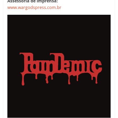
Assessoria de Imprensa:
www.wargodspress.com.br