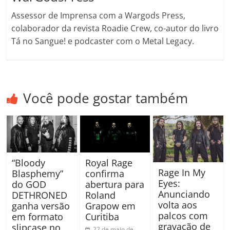
Assessor de Imprensa com a Wargods Press,
colaborador da revista Roadie Crew, co-autor do livro
Tá no Sangue! e podcaster com o Metal Legacy.
Você pode gostar também
“Bloody
Royal Rage
Rage In My
Blasphemy”
confirma
Eyes:
do GOD
abertura para
Anunciando
DETHRONED
Roland
volta aos
ganha versão
Grapow em
palcos com
em formato
Curitiba
gravação de
slipcase no
22 de maio de