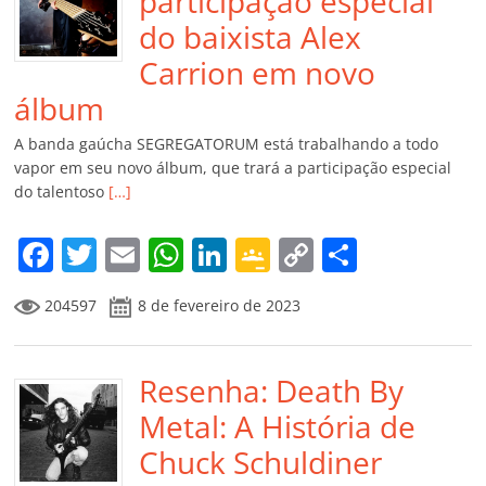
participação especial
do baixista Alex
Carrion em novo
álbum
A banda gaúcha SEGREGATORUM está trabalhando a todo
vapor em seu novo álbum, que trará a participação especial
do talentoso
[…]
F
T
E
W
Li
G
C
C
a
w
m
h
n
o
o
o
204597
8 de fevereiro de 2023
c
itt
ai
at
k
o
p
m
e
er
l
s
e
gl
y
p
b
Resenha: Death By
A
dI
e
Li
ar
o
p
n
Cl
n
til
Metal: A História de
o
p
a
k
h
Chuck Schuldiner