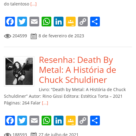
do talentoso
[…]
F
T
E
W
Li
G
C
C
a
w
m
h
n
o
o
o
204599
8 de fevereiro de 2023
c
itt
ai
at
k
o
p
m
e
er
l
s
e
gl
y
p
b
Resenha: Death By
A
dI
e
Li
ar
o
p
n
Cl
n
til
Metal: A História de
o
p
a
k
h
Chuck Schuldiner
k
ss
ar
Livro: “Death by Metal: A História de Chuck
ro
Schuldiner” Autor: Rino Gissi Editora: Estética Torta – 2021
Páginas: 264 Falar
[…]
o
m
F
T
E
W
Li
G
C
C
a
w
m
h
n
o
o
o
188593
27 de julho de 2021