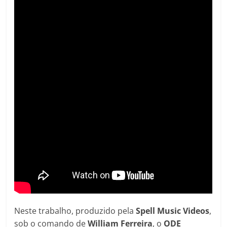
Neste trabalho, produzido pela
Spell
Music
Videos
,
sob o comando de
William Ferreira
, o
ODE