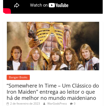
m
Banger Books
“Somewhere In Time – Um Clássico do
Iron Maiden” entrega ao leitor o que
há de melhor no mundo maideniano
2 de fevereiro de 2023
WarGodsPress
0