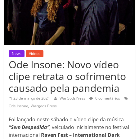
News
Vídeos
Ode Insone: Novo vídeo
clipe retrata o sofrimento
causado pela pandemia
23 de março de 2021
WarGodsPress
0 comentários
,
Ode Insone
Wargods Press
Foi lançado neste sábado o vídeo clipe da música
“Sem Despedida”
, veiculado inicialmente no festival
internacional
Raven Fest – International Dark