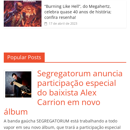
o
“Burning Like Hell”, do Megahertz,
m
celebra quase 40 anos de história;
confira resenha!
17 de abril de 2023
Popular Posts
Segregatorum anuncia
participação especial
do baixista Alex
Carrion em novo
álbum
A banda gaúcha SEGREGATORUM está trabalhando a todo
vapor em seu novo álbum, que trará a participação especial