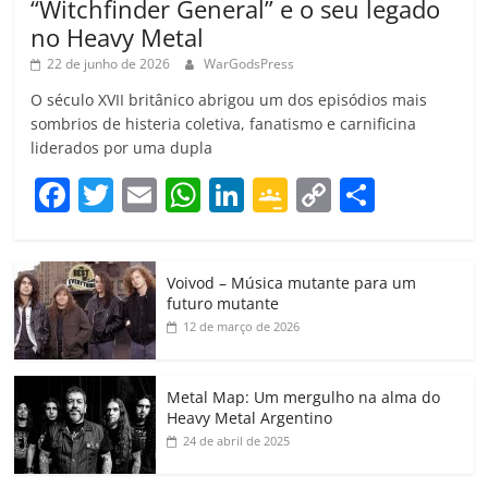
“Witchfinder General” e o seu legado
no Heavy Metal
22 de junho de 2026
WarGodsPress
O século XVII britânico abrigou um dos episódios mais
sombrios de histeria coletiva, fanatismo e carnificina
liderados por uma dupla
F
T
E
W
Li
G
C
C
a
w
m
h
n
o
o
o
c
itt
ai
at
k
o
p
m
Voivod – Música mutante para um
e
er
l
s
e
gl
y
p
futuro mutante
b
A
dI
e
Li
ar
12 de março de 2026
o
p
n
Cl
n
til
o
p
a
k
h
Metal Map: Um mergulho na alma do
Heavy Metal Argentino
k
ss
ar
24 de abril de 2025
ro