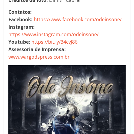
Créditos da foto:
Dimitri Cabral
Contatos:
Facebook:
https://www.facebook.com/odeinsone/
Instagram:
https://www.instagram.com/odeinsone/
Youtube:
https://bit.ly/34cvJ86
Assessoria de Imprensa:
www.wargodspress.com.br