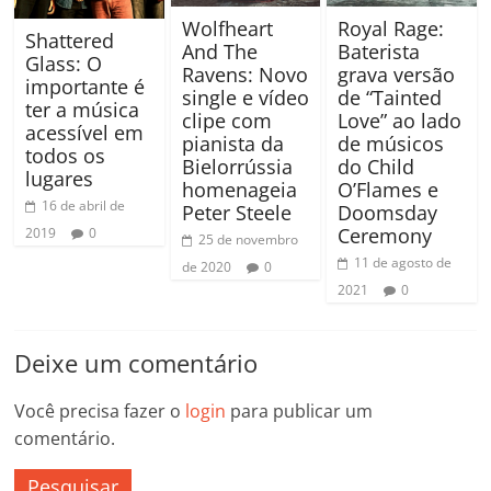
Wolfheart
Royal Rage:
Shattered
And The
Baterista
Glass: O
Ravens: Novo
grava versão
importante é
single e vídeo
de “Tainted
ter a música
clipe com
Love” ao lado
acessível em
pianista da
de músicos
todos os
Bielorrússia
do Child
lugares
homenageia
O’Flames e
16 de abril de
Peter Steele
Doomsday
Ceremony
2019
0
25 de novembro
11 de agosto de
de 2020
0
2021
0
Deixe um comentário
Você precisa fazer o
login
para publicar um
comentário.
Pesquisar