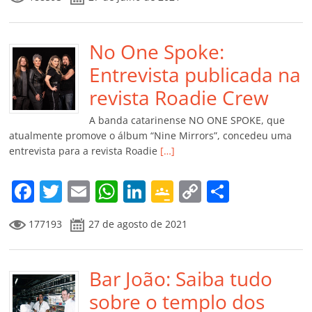
c
itt
ai
at
k
o
p
m
e
er
l
s
e
gl
y
p
b
No One Spoke:
A
dI
e
Li
ar
o
p
n
Cl
n
til
Entrevista publicada na
o
p
a
k
h
revista Roadie Crew
k
ss
ar
A banda catarinense NO ONE SPOKE, que
ro
atualmente promove o álbum “Nine Mirrors”, concedeu uma
entrevista para a revista Roadie
[…]
o
m
F
T
E
W
Li
G
C
C
a
w
m
h
n
o
o
o
177193
27 de agosto de 2021
c
itt
ai
at
k
o
p
m
e
er
l
s
e
gl
y
p
b
Bar João: Saiba tudo
A
dI
e
Li
ar
o
p
n
Cl
n
til
sobre o templo dos