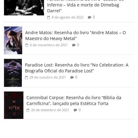
Inferno – Vida e morte de Dimebag
k
ss
ar
Darrel”
ro
0
8 de agosto de 2022
o
Andre Matos: Resenha do livro “Andre Matos – O
m
Maestro do Heavy Metal”
0
6 de novembro de 2021
Paradise Lost: Resenha do livro “No Celebration: A
Biografia Oficial do Paradise Lost”
0
29 de outubro de 2021
Cannnibal Corpse: Resenha do livro “Bíblia da
Carnificina”, lançado pela Estética Torta
0
26 de setembro de 2021