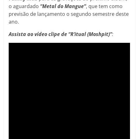
o aguardado
“Metal do Mangue”
, que tem como
previsão de lançamento o segundo semestre deste
ano.
Assista ao vídeo clipe de “R’itual (Moshpit)”
: