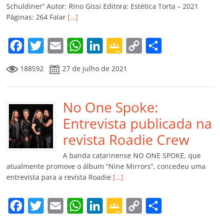
ro
Schuldiner” Autor: Rino Gissi Editora: Estética Torta – 2021
Páginas: 264 Falar
[…]
o
m
F
T
E
W
Li
G
C
C
a
w
m
h
n
o
o
o
188592
27 de julho de 2021
c
itt
ai
at
k
o
p
m
e
er
l
s
e
gl
y
p
b
No One Spoke:
A
dI
e
Li
ar
o
p
n
Cl
n
til
Entrevista publicada na
o
p
a
k
h
revista Roadie Crew
k
ss
ar
A banda catarinense NO ONE SPOKE, que
ro
atualmente promove o álbum “Nine Mirrors”, concedeu uma
entrevista para a revista Roadie
[…]
o
m
F
T
E
W
Li
G
C
C