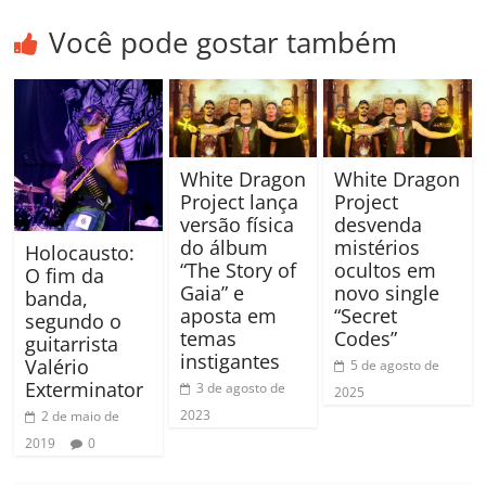
Você pode gostar também
White Dragon
White Dragon
Project lança
Project
versão física
desvenda
do álbum
mistérios
Holocausto:
“The Story of
ocultos em
O fim da
Gaia” e
novo single
banda,
aposta em
“Secret
segundo o
temas
Codes”
guitarrista
instigantes
Valério
5 de agosto de
Exterminator
3 de agosto de
2025
2023
2 de maio de
2019
0