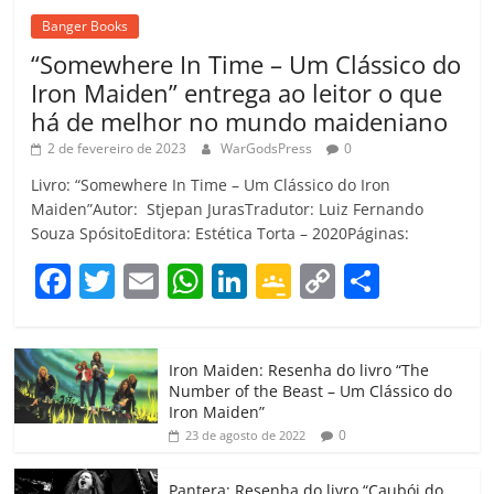
Banger Books
“Somewhere In Time – Um Clássico do
Iron Maiden” entrega ao leitor o que
há de melhor no mundo maideniano
2 de fevereiro de 2023
WarGodsPress
0
Livro: “Somewhere In Time – Um Clássico do Iron
Maiden”Autor: Stjepan JurasTradutor: Luiz Fernando
Souza SpósitoEditora: Estética Torta – 2020Páginas:
F
T
E
W
Li
G
C
C
a
w
m
h
n
o
o
o
c
itt
ai
at
k
o
p
m
Iron Maiden: Resenha do livro “The
e
er
l
s
e
gl
y
p
Number of the Beast – Um Clássico do
b
A
dI
e
Li
ar
Iron Maiden”
0
23 de agosto de 2022
o
p
n
Cl
n
til
o
p
a
k
h
Pantera: Resenha do livro “Caubói do