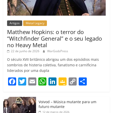
Artigos
Metal Legacy
Matthew Hopkins: o terror do
“Witchfinder General” e o seu legado
no Heavy Metal
22 de junho de 2026
WarGodsPress
O século XVII britânico abrigou um dos episódios mais
sombrios de histeria coletiva, fanatismo e carnificina
liderados por uma dupla
F
T
E
W
Li
G
C
C
a
w
m
h
n
o
o
o
c
itt
ai
at
k
o
p
m
Voivod – Música mutante para um
e
er
l
s
e
gl
y
p
futuro mutante
12 de março de 2026