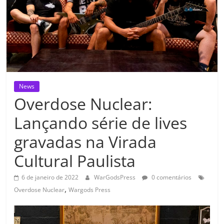
News
Overdose Nuclear:
Lançando série de lives
gravadas na Virada
Cultural Paulista
6 de janeiro de 2022
WarGodsPress
0 comentários
,
Overdose Nuclear
Wargods Press