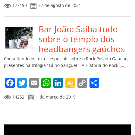
a
w
m
h
n
o
o
o
177190
27 de agosto de 2021
c
itt
ai
at
k
o
p
m
e
er
l
s
e
gl
y
p
b
Bar João: Saiba tudo
A
dI
e
Li
ar
o
p
n
Cl
n
til
sobre o templo dos
o
p
a
k
h
headbangers gaúchos
k
ss
ar
Consultando os textos especiais sobre o Rock Pesado Gaúcho,
ro
presentes na trilogia “Tá no Sangue! – A História do Rock
[…]
o
F
T
E
W
Li
G
C
C
m
a
w
m
h
n
o
o
o
14252
1 de março de 2019
c
itt
ai
at
k
o
p
m
e
er
l
s
e
gl
y
p
b
A
dI
e
Li
ar
o
p
n
Cl
n
til