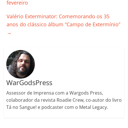
o
p
n
Cl
n
til
fevereiro
o
p
a
k
h
Valério Exterminator: Comemorando os 35
k
ss
ar
anos do clássico álbum “Campo de Extermínio”
ro
→
o
m
WarGodsPress
Assessor de Imprensa com a Wargods Press,
colaborador da revista Roadie Crew, co-autor do livro
Tá no Sangue! e podcaster com o Metal Legacy.