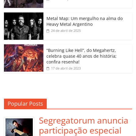
b
A
dI
e
Li
ar
o
p
n
Cl
n
til
o
p
a
k
h
Metal Map: Um mergulho na alma do
Heavy Metal Argentino
k
ss
ar
24 de abril de 2025
ro
o
“Burning Like Hell”, do Megahertz,
m
celebra quase 40 anos de história;
confira resenha!
17 de abril de 2023
Popular Posts
Segregatorum anuncia
participação especial