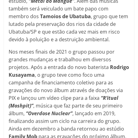
estúdio,
“Metal do Mangue”
. Além das músicas
também será veiculado um bate papo com
membro dos
Tamoios de Ubatuba
, grupo que tem
lutado pela preservação dos rios da cidade de
Ubatuba/SP e que estão cada vez mais em risco
devido à poluição e a destruição ambiental.
Nos meses finais de 2021 o grupo passou por
grandes mudanças e trabalhou em diversos
projetos. Após a entrada do novo baterista
Rodrigo
Kusayama
, o grupo teve como foco uma
campanha de financiamento coletivo para as
gravações do novo álbum através de doações via
PIX e lançou um vídeo clipe para a faixa
“R’itual
(Moshpit)”
, música que faz parte de seu primeiro
álbum,
“Overdose Nuclear”
, lançado em 2019,
finalizando assim um ciclo na carreira do grupo.
Ainda em dezembro a banda retornou ao estúdio
Family Mob
para as gravações do próximo álbum,