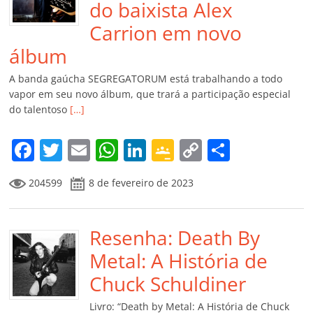
do baixista Alex
Carrion em novo
álbum
A banda gaúcha SEGREGATORUM está trabalhando a todo
vapor em seu novo álbum, que trará a participação especial
do talentoso
[…]
F
T
E
W
Li
G
C
C
a
w
m
h
n
o
o
o
204599
8 de fevereiro de 2023
c
itt
ai
at
k
o
p
m
e
er
l
s
e
gl
y
p
b
Resenha: Death By
A
dI
e
Li
ar
o
p
n
Cl
n
til
Metal: A História de
o
p
a
k
h
Chuck Schuldiner
k
ss
ar
Livro: “Death by Metal: A História de Chuck