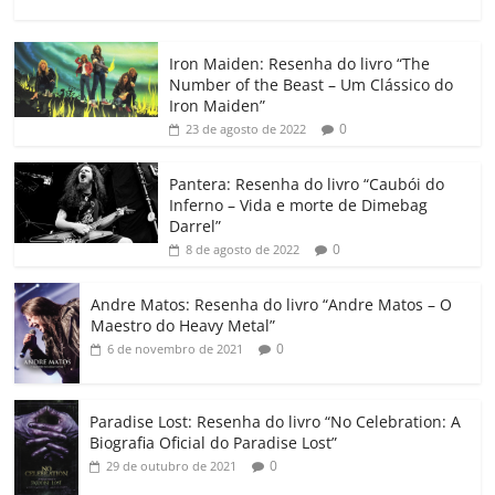
a
w
m
h
n
o
o
o
c
itt
ai
at
k
o
p
m
Iron Maiden: Resenha do livro “The
e
er
l
s
e
gl
y
p
Number of the Beast – Um Clássico do
b
A
dI
e
Li
ar
Iron Maiden”
0
23 de agosto de 2022
o
p
n
Cl
n
til
o
p
a
k
h
Pantera: Resenha do livro “Caubói do
Inferno – Vida e morte de Dimebag
k
ss
ar
Darrel”
ro
0
8 de agosto de 2022
o
Andre Matos: Resenha do livro “Andre Matos – O
m
Maestro do Heavy Metal”
0
6 de novembro de 2021
Paradise Lost: Resenha do livro “No Celebration: A
Biografia Oficial do Paradise Lost”
0
29 de outubro de 2021