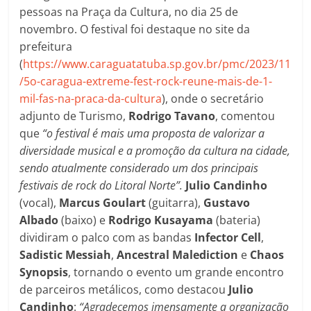
pessoas na Praça da Cultura, no dia 25 de
novembro. O festival foi destaque no site da
prefeitura
(
https://www.caraguatatuba.sp.gov.br/pmc/2023/11
/5o-caragua-extreme-fest-rock-reune-mais-de-1-
mil-fas-na-praca-da-cultura
), onde o secretário
adjunto de Turismo,
Rodrigo Tavano
, comentou
que
“o festival é mais uma proposta de valorizar a
diversidade musical e a promoção da cultura na cidade,
sendo atualmente considerado um dos principais
festivais de rock do Litoral Norte”.
Julio Candinho
(vocal),
Marcus Goulart
(guitarra),
Gustavo
Albado
(baixo) e
Rodrigo Kusayama
(bateria)
dividiram o palco com as bandas
Infector Cell
,
Sadistic
Messiah
,
Ancestral
Malediction
e
Chaos
Synopsis
, tornando o evento um grande encontro
de parceiros metálicos, como destacou
Julio
Candinho
:
“Agradecemos imensamente a organização