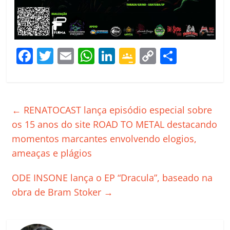
F
T
E
W
Li
G
C
C
a
w
m
h
n
o
o
o
c
itt
ai
at
k
o
p
m
e
er
l
s
e
gl
y
p
←
RENATOCAST lança episódio especial sobre
b
A
dI
e
Li
ar
os 15 anos do site ROAD TO METAL destacando
o
p
n
Cl
n
til
momentos marcantes envolvendo elogios,
o
p
a
k
h
ameaças e plágios
k
ss
ar
ODE INSONE lança o EP “Dracula”, baseado na
ro
obra de Bram Stoker
→
o
m