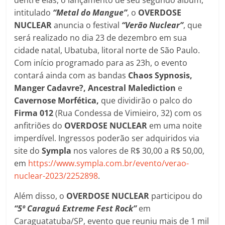
dentre elas, o lançamento de seu segundo álbum,
intitulado
“Metal do Mangue”
, o
OVERDOSE
NUCLEAR
anuncia o festival
“Verão Nuclear”
, que
será realizado no dia 23 de dezembro em sua
cidade natal, Ubatuba, litoral norte de São Paulo.
Com início programado para as 23h, o evento
contará ainda com as bandas
Chaos Sypnosis,
Manger Cadavre?, Ancestral Malediction
e
Cavernose Morfética,
que dividirão o palco do
Firma 012
(Rua Condessa de Vimieiro, 32) com os
anfitriões do
OVERDOSE NUCLEAR
em uma noite
imperdível. Ingressos poderão ser adquiridos via
site do
Sympla
nos valores de R$ 30,00 a R$ 50,00,
em
https://www.sympla.com.br/evento/verao-
nuclear-2023/2252898
.
Além disso, o
OVERDOSE NUCLEAR
participou do
“5º Caraguá Extreme Fest Rock”
em
Caraguatatuba/SP, evento que reuniu mais de 1 mil