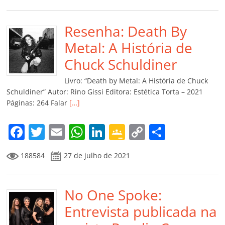
c
itt
ai
at
k
o
p
m
e
er
l
s
e
gl
y
p
b
Resenha: Death By
A
dI
e
Li
ar
o
p
n
Cl
n
til
Metal: A História de
o
p
a
k
h
Chuck Schuldiner
k
ss
ar
Livro: “Death by Metal: A História de Chuck
ro
Schuldiner” Autor: Rino Gissi Editora: Estética Torta – 2021
Páginas: 264 Falar
[…]
o
m
F
T
E
W
Li
G
C
C
a
w
m
h
n
o
o
o
188584
27 de julho de 2021
c
itt
ai
at
k
o
p
m
e
er
l
s
e
gl
y
p
b
No One Spoke:
A
dI
e
Li
ar
o
p
n
Cl
n
til
Entrevista publicada na