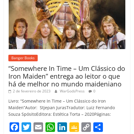
Banger Books
“Somewhere In Time – Um Clássico do
Iron Maiden” entrega ao leitor o que
há de melhor no mundo maideniano
2 de fevereiro de 2023
WarGodsPress
0
Livro: “Somewhere In Time – Um Clássico do Iron
Maiden”Autor: Stjepan JurasTradutor: Luiz Fernando
Souza SpósitoEditora: Estética Torta – 2020Páginas:
F
T
E
W
Li
G
C
C