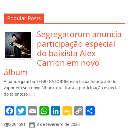
Popular Posts
Segregatorum anuncia
participação especial
do baixista Alex
Carrion em novo
álbum
A banda gaúcha SEGREGATORUM está trabalhando a todo
vapor em seu novo álbum, que trará a participação especial
do talentoso
[…]
F
T
E
W
Li
G
C
C
a
w
m
h
n
o
o
o
204591
8 de fevereiro de 2023