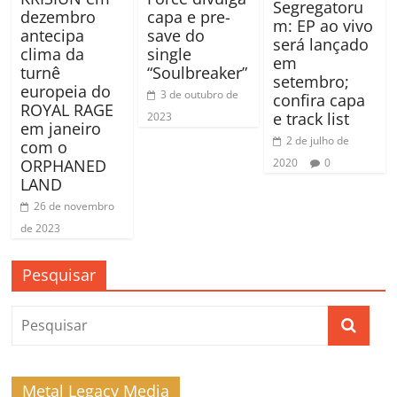
Segregatoru
dezembro
capa e pre-
m: EP ao vivo
antecipa
save do
será lançado
clima da
single
em
turnê
“Soulbreaker”
setembro;
europeia do
3 de outubro de
confira capa
ROYAL RAGE
e track list
2023
em janeiro
2 de julho de
com o
2020
0
ORPHANED
LAND
26 de novembro
de 2023
Pesquisar
Metal Legacy Media