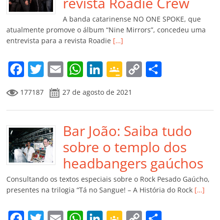
o
p
a
k
h
revista Roadie Crew
k
ss
ar
A banda catarinense NO ONE SPOKE, que
ro
atualmente promove o álbum “Nine Mirrors”, concedeu uma
entrevista para a revista Roadie
[…]
o
m
F
T
E
W
Li
G
C
C
a
w
m
h
n
o
o
o
177187
27 de agosto de 2021
c
itt
ai
at
k
o
p
m
e
er
l
s
e
gl
y
p
b
Bar João: Saiba tudo
A
dI
e
Li
ar
o
p
n
Cl
n
til
sobre o templo dos
o
p
a
k
h
headbangers gaúchos
k
ss
ar
Consultando os textos especiais sobre o Rock Pesado Gaúcho,
ro
presentes na trilogia “Tá no Sangue! – A História do Rock
[…]
o
F
T
E
W
Li
G
C
C