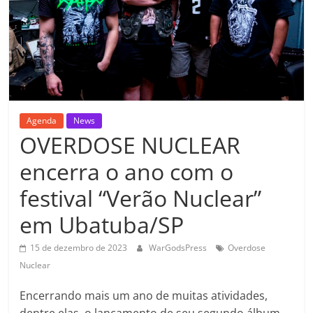
Agenda
News
OVERDOSE NUCLEAR
encerra o ano com o
festival “Verão Nuclear”
em Ubatuba/SP
15 de dezembro de 2023
WarGodsPress
Overdose
Nuclear
Encerrando mais um ano de muitas atividades,