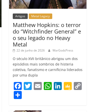
Artigos
Metal Legacy
Matthew Hopkins: o terror
do “Witchfinder General” e
o seu legado no Heavy
Metal
22 de junho de 2026
WarGodsPress
O século XVII britânico abrigou um dos
episódios mais sombrios de histeria
coletiva, fanatismo e carnificina liderados
por uma dupla
F
T
E
W
Li
G
C
a
w
m
h
n
o
o
C
c
itt
ai
at
k
o
p
o
e
er
l
s
e
gl
y
m