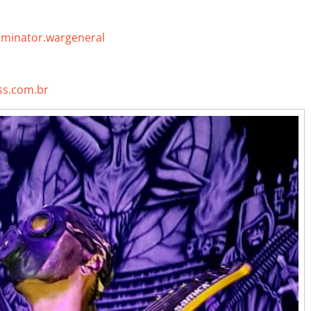
rminator.wargeneral
s.com.br