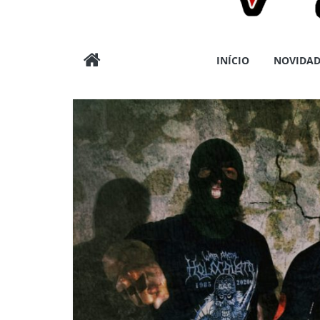
Wargods
INÍCIO
NOVIDAD
Press
Assessoria
e
Conteúdos