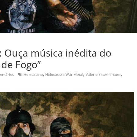
: Ouça música inédita do
 de Fogo”
,
,
,
entários
Holocausto
Holocausto War Metal
Valério Exterminator