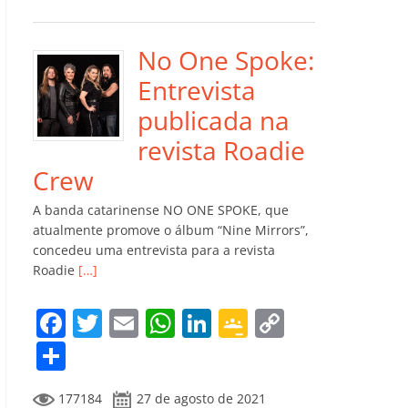
e
er
l
s
e
gl
y
m
b
A
dI
e
Li
p
o
p
n
Cl
n
ar
No One Spoke:
o
p
a
k
til
Entrevista
k
ss
h
publicada na
ro
ar
revista Roadie
o
Crew
m
A banda catarinense NO ONE SPOKE, que
atualmente promove o álbum “Nine Mirrors”,
concedeu uma entrevista para a revista
Roadie
[…]
F
T
E
W
Li
G
C
a
w
m
h
n
o
o
C
c
itt
ai
at
k
o
p
o
177184
27 de agosto de 2021