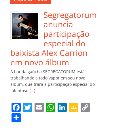
Segregatorum
anuncia
participação
especial do
baixista Alex Carrion
em novo álbum
A banda gaúcha SEGREGATORUM está
trabalhando a todo vapor em seu novo
álbum, que trará a participação especial do
talentoso
[…]
F
T
E
W
Li
G
C
a
w
m
h
n
o
o
C
c
itt
ai
at
k
o
p
o