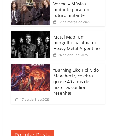
b
A
dI
e
Li
Voivod – Música
p
mutante para um
o
p
n
Cl
n
ar
futuro mutante
12 de março de 2026
o
p
a
k
til
k
ss
h
Metal Map: Um
ro
mergulho na alma do
ar
Heavy Metal Argentino
o
24 de abril de 2025
m
“Burning Like Hell”, do
Megahertz, celebra
quase 40 anos de
história; confira
resenha!
17 de abril de 2023
Popular Posts