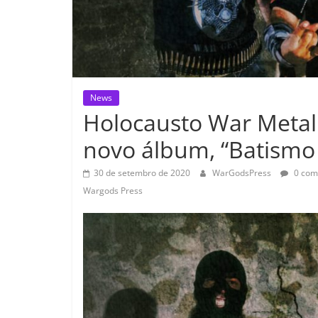
News
Holocausto War Metal
novo álbum, “Batismo
30 de setembro de 2020
WarGodsPress
0 com
Wargods Press