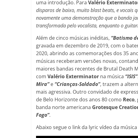
uma introdução. Para
Valério Exterminato
disparos de baixo, muito blast beats, e vocais q
novamente uma demonstração que a banda jama
transformada pelo vocalista, enquanto o guitar
Além de cinco músicas inéditas,
“Batismo d
gravada em dezembro de 2019, com o bate
2020, abrindo as comemorações dos 35 anos
músicas receberam versões novas, contando
maiores bandas recentes de Brutal Death M
com
Valério Exterminator
na música
“ISIS”
Mira”
e
“Crianças-Soldado”
, trazem a alter
mais agressiva. Outro convidado de expres
de Belo Horizonte dos anos 80 como
Reco
,
banda norte americana
Grotesque Creatio
Fogo”
.
Abaixo segue o link da lyric vídeo da músic