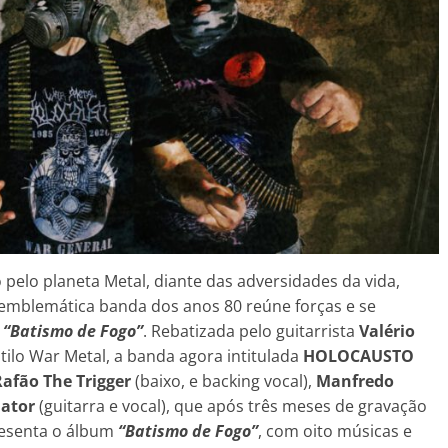
elo planeta Metal, diante das adversidades da vida,
emblemática banda dos anos 80 reúne forças e se
e
“Batismo de Fogo”
. Rebatizada pelo guitarrista
Valério
stilo War Metal, a banda agora intitulada
HOLOCAUSTO
Rafão The Trigger
(baixo, e backing vocal),
Manfredo
nator
(guitarra e vocal), que após três meses de gravação
resenta o álbum
“Batismo de Fogo”
, com oito músicas e