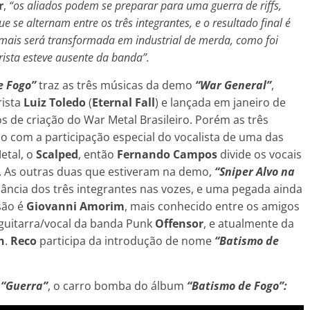
r
,
“os aliados podem se preparar para uma guerra de riffs,
ue se alternam entre os três integrantes, e o resultado final é
is será transformada em industrial de merda, como foi
rista esteve ausente da banda”.
e Fogo”
traz as três músicas da demo
“War General”
,
rista
Luiz Toledo
(
Eternal Fall
) e lançada em janeiro de
 de criação do War Metal Brasileiro. Porém as três
 com a participação especial do vocalista de uma das
etal, o
Scalped
, então
Fernando Campos
divide os vocais
. As outras duas que estiveram na demo,
“Sniper Alvo na
nância dos três integrantes nas vozes, e uma pegada ainda
são é
Giovanni Amorim
, mais conhecido entre os amigos
 guitarra/vocal da banda Punk
Offensor
, e atualmente da
n
.
Reco
participa da introdução de nome
“Batismo de
a
“Guerra”
, o carro bomba do álbum
“Batismo de Fogo”: