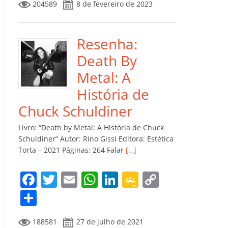
204589
8 de fevereiro de 2023
e
er
l
s
e
gl
y
m
b
A
dI
e
Li
p
o
p
n
Cl
n
ar
Resenha:
o
p
a
k
til
Death By
k
ss
h
Metal: A
ro
ar
História de
o
Chuck Schuldiner
m
Livro: “Death by Metal: A História de Chuck
Schuldiner” Autor: Rino Gissi Editora: Estética
Torta – 2021 Páginas: 264 Falar
[…]
F
T
E
W
Li
G
C
a
w
m
h
n
o
o
C
c
itt
ai
at
k
o
p
o
188581
27 de julho de 2021