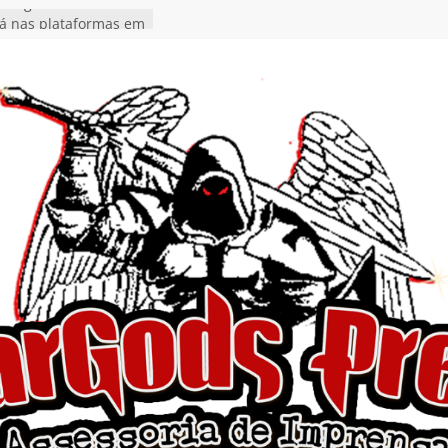
 Single “Dead Flies
stá nas plataformas em
orge A. Romero
Single de estreia
” chega ao Spotify e
ia EP para o próximo
 vídeo de guitar & bass
de “Eclipse”, segundo
bum “Dreaming”
estiona a
o e a artificialidade
ingle e videoclipe de
ams”
nda gaúcha de Heavy
o debut “Hellforge”