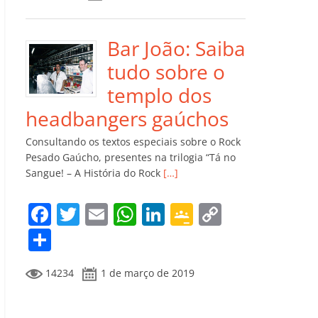
e
er
l
s
e
gl
y
m
b
A
dI
e
Li
p
o
p
n
Cl
n
ar
Bar João: Saiba
o
p
a
k
til
tudo sobre o
k
ss
h
templo dos
ro
ar
headbangers gaúchos
o
Consultando os textos especiais sobre o Rock
m
Pesado Gaúcho, presentes na trilogia “Tá no
Sangue! – A História do Rock
[…]
F
T
E
W
Li
G
C
a
w
m
h
n
o
o
C
c
itt
ai
at
k
o
p
o
14234
1 de março de 2019
e
er
l
s
e
gl
y
m
b
A
dI
e
Li
p