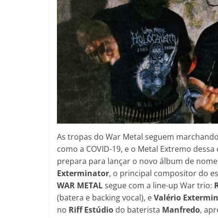
As tropas do War Metal seguem marchando p
como a COVID-19, e o Metal Extremo dessa 
prepara para lançar o novo álbum de nom
Exterminator
, o principal compositor do e
WAR METAL
segue com a line-up War trio:
(batera e backing vocal), e
Valério Extermi
no
Riff Estúdio
do baterista
Manfredo
, ap