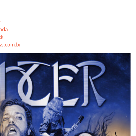
r
anda
ck
s.com.br