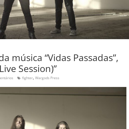
 da música “Vidas Passadas”,
Live Session)”
,
entários
fighter
Wargods Press