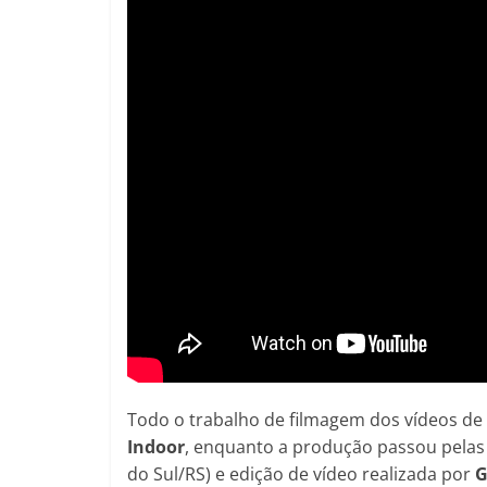
Todo o trabalho de filmagem dos vídeos de
Indoor
, enquanto a produção passou pela
do Sul/RS) e edição de vídeo realizada por
G