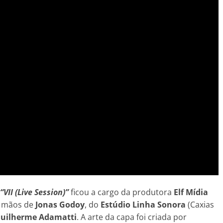
“VII (Live Session)”
ficou a cargo da produtora
Elf Mídia
s mãos de
Jonas Godoy
, do
Estúdio Linha Sonora
(Caxias
uilherme Adamatti
. A arte da capa foi criada por