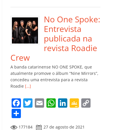
e
er
l
s
e
gl
y
m
b
A
dI
e
Li
p
o
p
n
Cl
n
ar
No One Spoke:
o
p
a
k
til
Entrevista
k
ss
h
publicada na
ro
ar
revista Roadie
o
Crew
m
A banda catarinense NO ONE SPOKE, que
atualmente promove o álbum “Nine Mirrors”,
concedeu uma entrevista para a revista
Roadie
[…]
F
T
E
W
Li
G
C
a
w
m
h
n
o
o
C
c
itt
ai
at
k
o
p
o
177184
27 de agosto de 2021