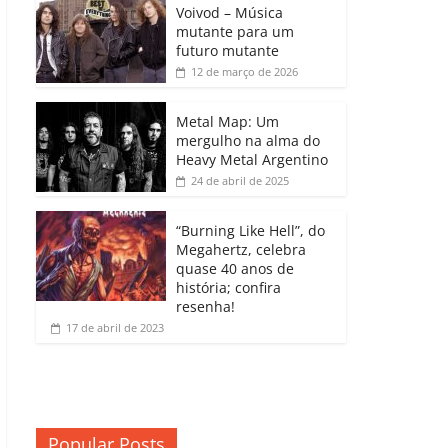
b
A
dI
e
Li
Voivod – Música
p
mutante para um
o
p
n
Cl
n
ar
futuro mutante
12 de março de 2026
o
p
a
k
til
k
ss
h
Metal Map: Um
ro
mergulho na alma do
ar
Heavy Metal Argentino
o
24 de abril de 2025
m
“Burning Like Hell”, do
Megahertz, celebra
quase 40 anos de
história; confira
resenha!
17 de abril de 2023
Popular Posts