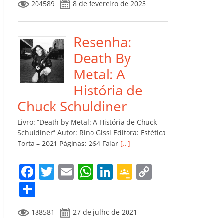
204589
8 de fevereiro de 2023
e
er
l
s
e
gl
y
m
b
A
dI
e
Li
p
o
p
n
Cl
n
ar
Resenha:
o
p
a
k
til
Death By
k
ss
h
Metal: A
ro
ar
História de
o
Chuck Schuldiner
m
Livro: “Death by Metal: A História de Chuck
Schuldiner” Autor: Rino Gissi Editora: Estética
Torta – 2021 Páginas: 264 Falar
[…]
F
T
E
W
Li
G
C
a
w
m
h
n
o
o
C
c
itt
ai
at
k
o
p
o
188581
27 de julho de 2021