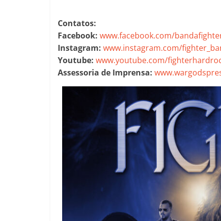
Contatos:
Facebook:
www.facebook.com/bandafighte
Instagram:
www.instagram.com/fighter_b
Youtube:
www.youtube.com/fighterhardro
Assessoria de Imprensa:
www.wargodspres