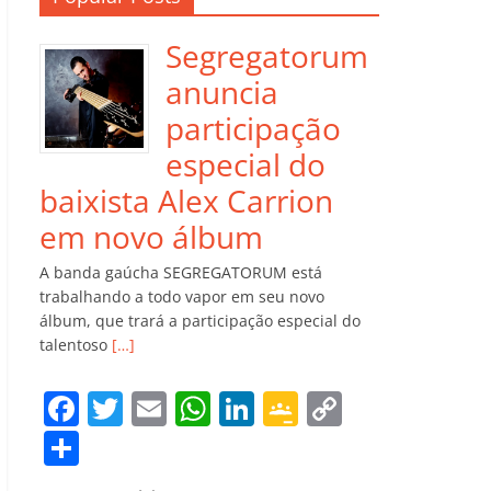
Segregatorum
anuncia
participação
especial do
baixista Alex Carrion
em novo álbum
A banda gaúcha SEGREGATORUM está
trabalhando a todo vapor em seu novo
álbum, que trará a participação especial do
talentoso
[…]
F
T
E
W
Li
G
C
a
w
m
h
n
o
o
C
c
itt
ai
at
k
o
p
o