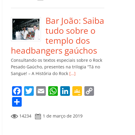
e
er
l
s
e
gl
y
m
b
A
dI
e
Li
p
o
p
n
Cl
n
ar
Bar João: Saiba
o
p
a
k
til
tudo sobre o
k
ss
h
templo dos
ro
ar
headbangers gaúchos
o
Consultando os textos especiais sobre o Rock
m
Pesado Gaúcho, presentes na trilogia “Tá no
Sangue! – A História do Rock
[…]
F
T
E
W
Li
G
C
a
w
m
h
n
o
o
C
c
itt
ai
at
k
o
p
o
14234
1 de março de 2019
e
er
l
s
e
gl
y
m
b
A
dI
e
Li
p