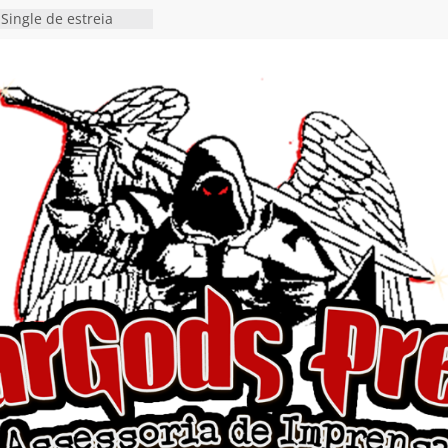
 Single “Dead Flies
stá nas plataformas em
orge A. Romero
Single de estreia
” chega ao Spotify e
ia EP para o próximo
 vídeo de guitar & bass
de “Eclipse”, segundo
bum “Dreaming”
estiona a
o e a artificialidade
ingle e videoclipe de
ams”
nda gaúcha de Heavy
o debut “Hellforge”