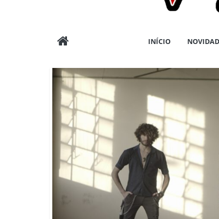
Wargods
INÍCIO
NOVIDAD
Press
Assessoria
e
Conteúdos