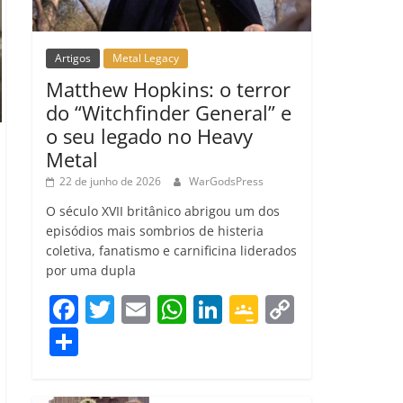
Artigos
Metal Legacy
Matthew Hopkins: o terror
do “Witchfinder General” e
o seu legado no Heavy
Metal
22 de junho de 2026
WarGodsPress
O século XVII britânico abrigou um dos
episódios mais sombrios de histeria
coletiva, fanatismo e carnificina liderados
por uma dupla
F
T
E
W
Li
G
C
a
w
m
h
n
o
o
C
c
itt
ai
at
k
o
p
o
e
er
l
s
e
gl
y
m