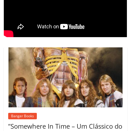
ro
o
m
Banger Books
“Somewhere In Time – Um Clássico do