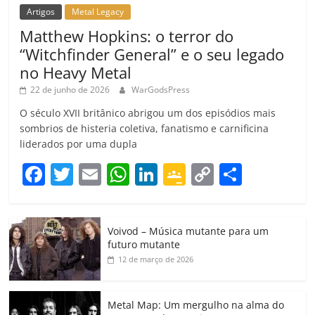
Artigos
Metal Legacy
Matthew Hopkins: o terror do
“Witchfinder General” e o seu legado
no Heavy Metal
22 de junho de 2026
WarGodsPress
O século XVII britânico abrigou um dos episódios mais
sombrios de histeria coletiva, fanatismo e carnificina
liderados por uma dupla
F
T
E
W
Li
G
C
C
a
w
m
h
n
o
o
o
c
itt
ai
at
k
o
p
m
Voivod – Música mutante para um
e
er
l
s
e
gl
y
p
futuro mutante
b
A
dI
e
Li
ar
12 de março de 2026
o
p
n
Cl
n
til
o
p
a
k
h
Metal Map: Um mergulho na alma do