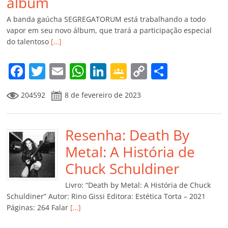
álbum
A banda gaúcha SEGREGATORUM está trabalhando a todo
vapor em seu novo álbum, que trará a participação especial
do talentoso
[…]
F
T
E
W
Li
G
C
C
a
w
m
h
n
o
o
o
204592
8 de fevereiro de 2023
c
itt
ai
at
k
o
p
m
e
er
l
s
e
gl
y
p
b
Resenha: Death By
A
dI
e
Li
ar
o
p
n
Cl
n
til
Metal: A História de
o
p
a
k
h
Chuck Schuldiner
k
ss
ar
Livro: “Death by Metal: A História de Chuck
ro
Schuldiner” Autor: Rino Gissi Editora: Estética Torta – 2021
Páginas: 264 Falar
[…]
o