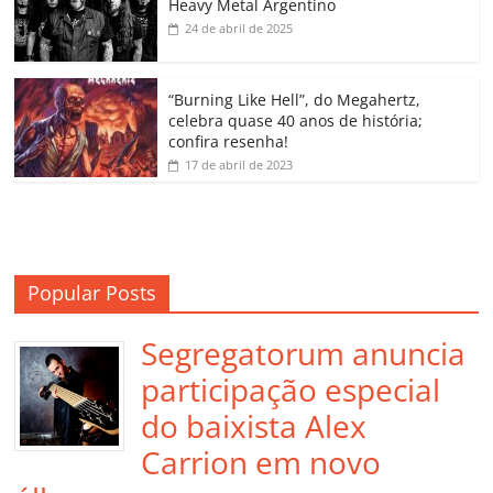
Heavy Metal Argentino
k
ss
ar
24 de abril de 2025
ro
o
“Burning Like Hell”, do Megahertz,
m
celebra quase 40 anos de história;
confira resenha!
17 de abril de 2023
Popular Posts
Segregatorum anuncia
participação especial
do baixista Alex
Carrion em novo