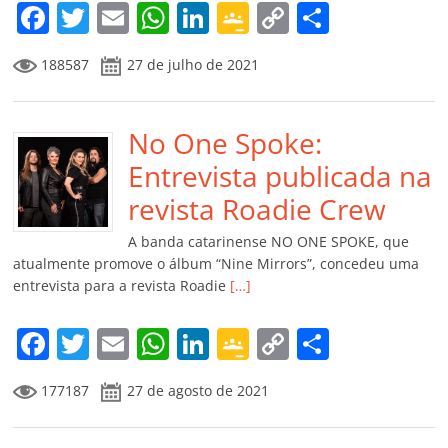
m
F
T
E
W
Li
G
C
C
a
w
m
h
n
o
o
o
188587
27 de julho de 2021
c
itt
ai
at
k
o
p
m
e
er
l
s
e
gl
y
p
b
No One Spoke:
A
dI
e
Li
ar
o
p
n
Cl
n
til
Entrevista publicada na
o
p
a
k
h
revista Roadie Crew
k
ss
ar
A banda catarinense NO ONE SPOKE, que
ro
atualmente promove o álbum “Nine Mirrors”, concedeu uma
entrevista para a revista Roadie
[…]
o
m
F
T
E
W
Li
G
C
C
a
w
m
h
n
o
o
o
177187
27 de agosto de 2021
c
itt
ai
at
k
o
p
m
e
er
l
s
e
gl
y
p