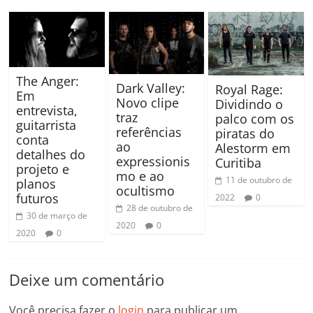
The Anger:
Dark Valley:
Royal Rage:
Em
Novo clipe
Dividindo o
entrevista,
traz
palco com os
guitarrista
referências
piratas do
conta
ao
Alestorm em
detalhes do
expressionis
Curitiba
projeto e
mo e ao
11 de outubro de
planos
ocultismo
futuros
2022
0
28 de outubro de
30 de março de
2020
0
2020
0
Deixe um comentário
Você precisa fazer o
login
para publicar um