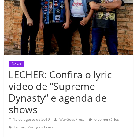
News
LECHER: Confira o lyric
video de “Supreme
Dynasty” e agenda de
shows
15 de agosto de 2019
WarGodsPress
0 comentários
,
Lecher
Wargods Press