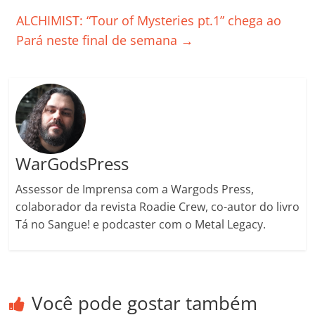
o
p
a
k
h
ALCHIMIST: “Tour of Mysteries pt.1” chega ao
k
ss
ar
Pará neste final de semana
→
ro
o
m
WarGodsPress
Assessor de Imprensa com a Wargods Press,
colaborador da revista Roadie Crew, co-autor do livro
Tá no Sangue! e podcaster com o Metal Legacy.
Você pode gostar também