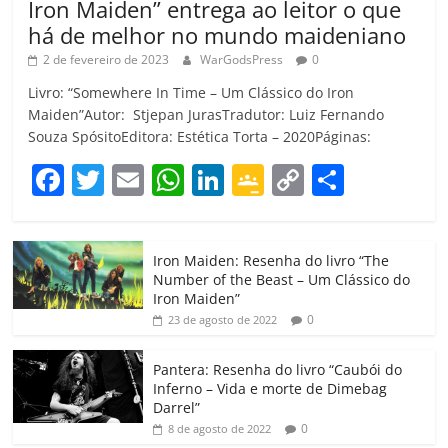
Iron Maiden” entrega ao leitor o que
há de melhor no mundo maideniano
2 de fevereiro de 2023
WarGodsPress
0
Livro: “Somewhere In Time – Um Clássico do Iron
Maiden”Autor: Stjepan JurasTradutor: Luiz Fernando
Souza SpósitoEditora: Estética Torta – 2020Páginas:
F
T
E
W
Li
G
C
C
a
w
m
h
n
o
o
o
c
itt
ai
at
k
o
p
m
Iron Maiden: Resenha do livro “The
e
er
l
s
e
gl
y
p
Number of the Beast – Um Clássico do
b
A
dI
e
Li
ar
Iron Maiden”
0
23 de agosto de 2022
o
p
n
Cl
n
til
o
p
a
k
h
Pantera: Resenha do livro “Caubói do
Inferno – Vida e morte de Dimebag
k
ss
ar
Darrel”
ro
0
8 de agosto de 2022