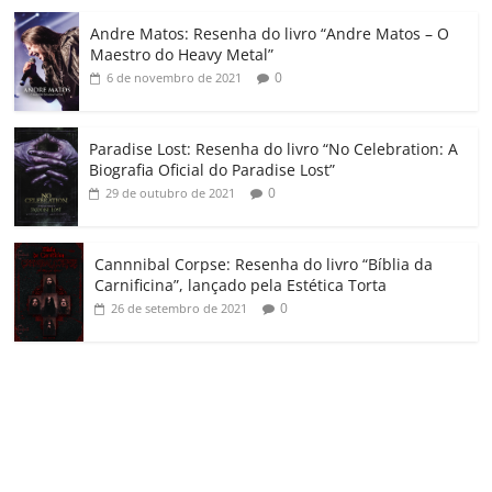
o
Andre Matos: Resenha do livro “Andre Matos – O
m
Maestro do Heavy Metal”
0
6 de novembro de 2021
Paradise Lost: Resenha do livro “No Celebration: A
Biografia Oficial do Paradise Lost”
0
29 de outubro de 2021
Cannnibal Corpse: Resenha do livro “Bíblia da
Carnificina”, lançado pela Estética Torta
0
26 de setembro de 2021