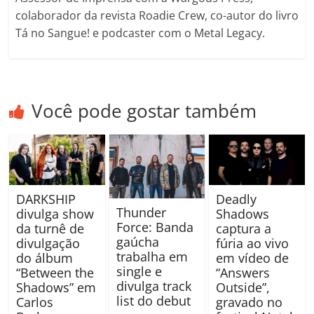
colaborador da revista Roadie Crew, co-autor do livro
Tá no Sangue! e podcaster com o Metal Legacy.
Você pode gostar também
DARKSHIP
Deadly
Thunder
divulga show
Shadows
Force: Banda
da turnê de
captura a
gaúcha
divulgação
fúria ao vivo
trabalha em
do álbum
em vídeo de
single e
“Between the
“Answers
divulga track
Shadows” em
Outside”,
list do debut
Carlos
gravado no