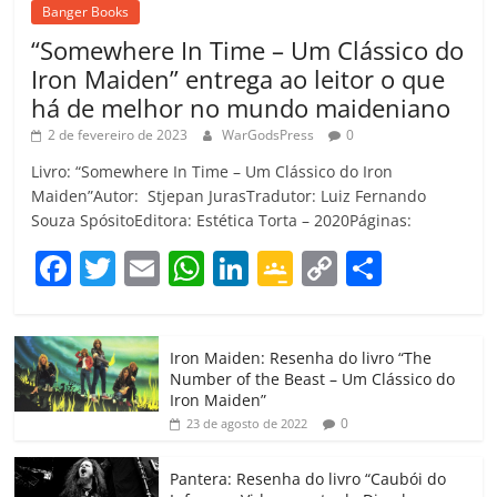
Banger Books
“Somewhere In Time – Um Clássico do
Iron Maiden” entrega ao leitor o que
há de melhor no mundo maideniano
2 de fevereiro de 2023
WarGodsPress
0
Livro: “Somewhere In Time – Um Clássico do Iron
Maiden”Autor: Stjepan JurasTradutor: Luiz Fernando
Souza SpósitoEditora: Estética Torta – 2020Páginas:
F
T
E
W
Li
G
C
C
a
w
m
h
n
o
o
o
c
itt
ai
at
k
o
p
m
Iron Maiden: Resenha do livro “The
e
er
l
s
e
gl
y
p
Number of the Beast – Um Clássico do
b
A
dI
e
Li
ar
Iron Maiden”
0
23 de agosto de 2022
o
p
n
Cl
n
til
o
p
a
k
h
Pantera: Resenha do livro “Caubói do