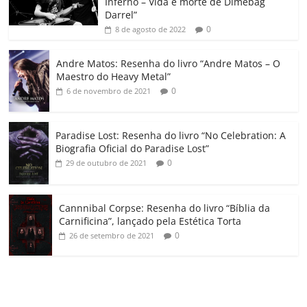
Inferno – Vida e morte de Dimebag
k
ss
ar
Darrel”
ro
0
8 de agosto de 2022
o
Andre Matos: Resenha do livro “Andre Matos – O
m
Maestro do Heavy Metal”
0
6 de novembro de 2021
Paradise Lost: Resenha do livro “No Celebration: A
Biografia Oficial do Paradise Lost”
0
29 de outubro de 2021
Cannnibal Corpse: Resenha do livro “Bíblia da
Carnificina”, lançado pela Estética Torta
0
26 de setembro de 2021