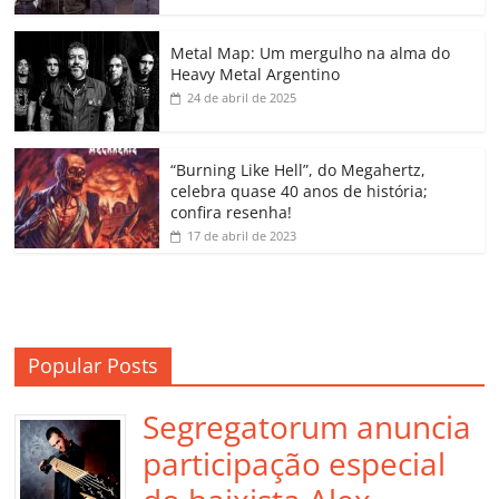
o
p
n
Cl
n
til
o
p
a
k
h
Metal Map: Um mergulho na alma do
Heavy Metal Argentino
k
ss
ar
24 de abril de 2025
ro
o
“Burning Like Hell”, do Megahertz,
m
celebra quase 40 anos de história;
confira resenha!
17 de abril de 2023
Popular Posts
Segregatorum anuncia
participação especial