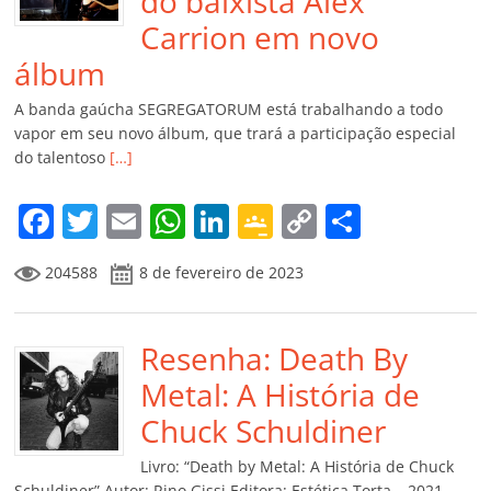
do baixista Alex
Carrion em novo
álbum
A banda gaúcha SEGREGATORUM está trabalhando a todo
vapor em seu novo álbum, que trará a participação especial
do talentoso
[…]
F
T
E
W
Li
G
C
C
a
w
m
h
n
o
o
o
204588
8 de fevereiro de 2023
c
itt
ai
at
k
o
p
m
e
er
l
s
e
gl
y
p
b
Resenha: Death By
A
dI
e
Li
ar
o
p
n
Cl
n
til
Metal: A História de
o
p
a
k
h
Chuck Schuldiner
k
ss
ar
Livro: “Death by Metal: A História de Chuck
Schuldiner” Autor: Rino Gissi Editora: Estética Torta – 2021