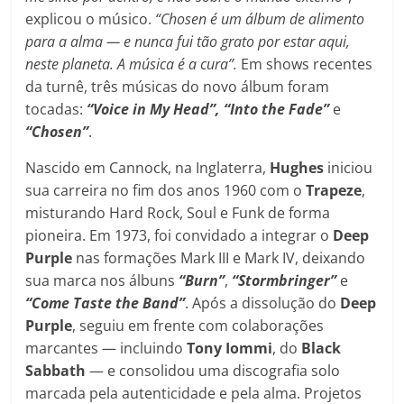
explicou o músico.
“Chosen é um álbum de alimento
para a alma — e nunca fui tão grato por estar aqui,
neste planeta. A música é a cura”.
Em shows recentes
da turnê, três músicas do novo álbum foram
tocadas:
“Voice in My Head”, “Into the Fade”
e
“Chosen”
.
Nascido em Cannock, na Inglaterra,
Hughes
iniciou
sua carreira no fim dos anos 1960 com o
Trapeze
,
misturando Hard Rock, Soul e Funk de forma
pioneira. Em 1973, foi convidado a integrar o
Deep
Purple
nas formações Mark III e Mark IV, deixando
sua marca nos álbuns
“Burn”
,
“Stormbringer”
e
“Come Taste the Band”
. Após a dissolução do
Deep
Purple
, seguiu em frente com colaborações
marcantes — incluindo
Tony Iommi
, do
Black
Sabbath
— e consolidou uma discografia solo
marcada pela autenticidade e pela alma. Projetos