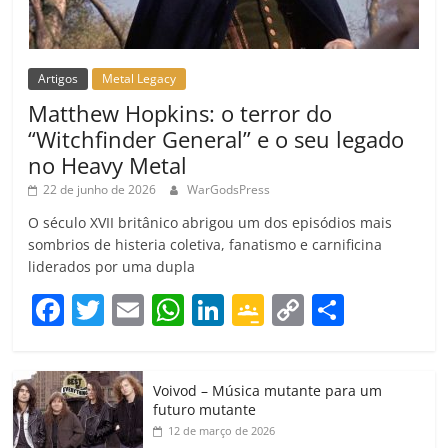
Artigos
Metal Legacy
Matthew Hopkins: o terror do
“Witchfinder General” e o seu legado
no Heavy Metal
22 de junho de 2026
WarGodsPress
O século XVII britânico abrigou um dos episódios mais
sombrios de histeria coletiva, fanatismo e carnificina
liderados por uma dupla
F
T
E
W
Li
G
C
C
a
w
m
h
n
o
o
o
c
itt
ai
at
k
o
p
m
Voivod – Música mutante para um
e
er
l
s
e
gl
y
p
futuro mutante
b
A
dI
e
Li
ar
12 de março de 2026