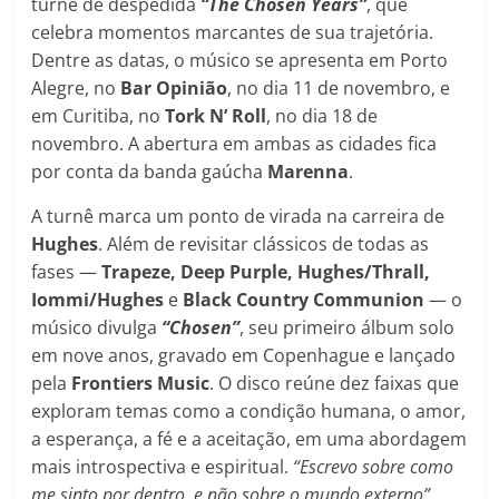
turnê de despedida
“The Chosen Years”
, que
celebra momentos marcantes de sua trajetória.
Dentre as datas, o músico se apresenta em Porto
Alegre, no
Bar Opinião
, no dia 11 de novembro, e
em Curitiba, no
Tork N’ Roll
, no dia 18 de
novembro. A abertura em ambas as cidades fica
por conta da banda gaúcha
Marenna
.
A turnê marca um ponto de virada na carreira de
Hughes
. Além de revisitar clássicos de todas as
fases —
Trapeze, Deep Purple, Hughes/Thrall,
Iommi/Hughes
e
Black
Country
Communion
— o
músico divulga
“Chosen”
, seu primeiro álbum solo
em nove anos, gravado em Copenhague e lançado
pela
Frontiers Music
. O disco reúne dez faixas que
exploram temas como a condição humana, o amor,
a esperança, a fé e a aceitação, em uma abordagem
mais introspectiva e espiritual.
“Escrevo sobre como
me sinto por dentro, e não sobre o mundo externo”
,