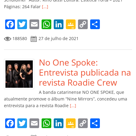
ro
Páginas: 264 Falar
[…]
o
m
F
T
E
W
Li
G
C
C
a
w
m
h
n
o
o
o
188580
27 de julho de 2021
c
itt
ai
at
k
o
p
m
e
er
l
s
e
gl
y
p
b
No One Spoke:
A
dI
e
Li
ar
o
p
n
Cl
n
til
Entrevista publicada na
o
p
a
k
h
revista Roadie Crew
k
ss
ar
A banda catarinense NO ONE SPOKE, que
ro
atualmente promove o álbum “Nine Mirrors”, concedeu uma
entrevista para a revista Roadie
[…]
o
m
F
T
E
W
Li
G
C
C
a
w
m
h
n
o
o
o