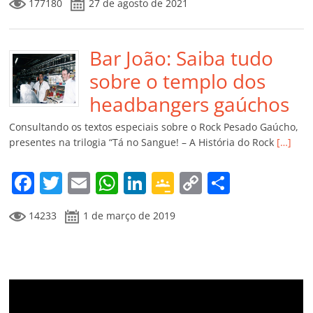
177180
27 de agosto de 2021
c
itt
ai
at
k
o
p
m
e
er
l
s
e
gl
y
p
b
Bar João: Saiba tudo
A
dI
e
Li
ar
o
p
n
Cl
n
til
sobre o templo dos
o
p
a
k
h
headbangers gaúchos
k
ss
ar
Consultando os textos especiais sobre o Rock Pesado Gaúcho,
ro
presentes na trilogia “Tá no Sangue! – A História do Rock
[…]
o
F
T
E
W
Li
G
C
C
m
a
w
m
h
n
o
o
o
14233
1 de março de 2019
c
itt
ai
at
k
o
p
m
e
er
l
s
e
gl
y
p
b
A
dI
e
Li
ar
o
p
n
Cl
n
til