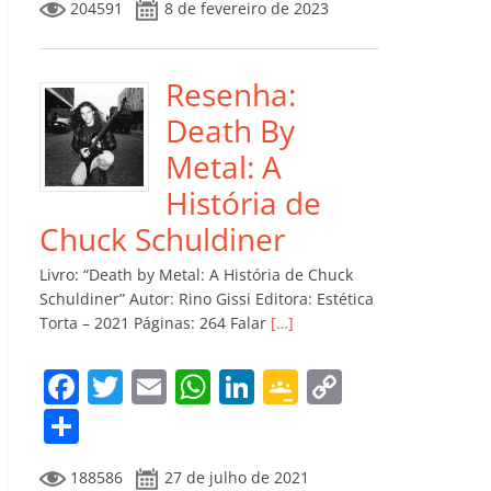
204591
8 de fevereiro de 2023
e
er
l
s
e
gl
y
m
b
A
dI
e
Li
p
o
p
n
Cl
n
ar
Resenha:
o
p
a
k
til
Death By
k
ss
h
Metal: A
ro
ar
História de
o
Chuck Schuldiner
m
Livro: “Death by Metal: A História de Chuck
Schuldiner” Autor: Rino Gissi Editora: Estética
Torta – 2021 Páginas: 264 Falar
[…]
F
T
E
W
Li
G
C
a
w
m
h
n
o
o
C
c
itt
ai
at
k
o
p
o
188586
27 de julho de 2021