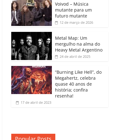
b
A
dI
e
Li
Voivod – Música
p
mutante para um
o
p
n
Cl
n
ar
futuro mutante
12 de março de 2026
o
p
a
k
til
k
ss
h
Metal Map: Um
ro
mergulho na alma do
ar
Heavy Metal Argentino
o
24 de abril de 2025
m
“Burning Like Hell”, do
Megahertz, celebra
quase 40 anos de
história; confira
resenha!
17 de abril de 2023
Popular Posts