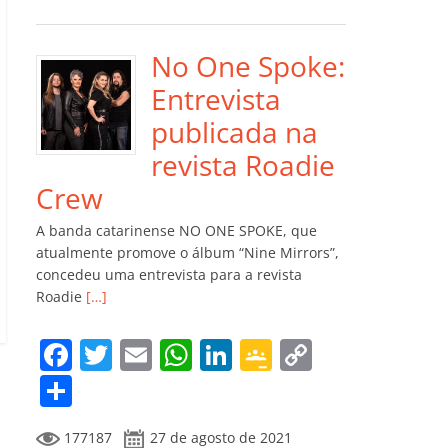
e
er
l
s
e
gl
y
m
b
A
dI
e
Li
p
o
p
n
Cl
n
ar
No One Spoke:
o
p
a
k
til
Entrevista
k
ss
h
publicada na
ro
ar
revista Roadie
o
Crew
m
A banda catarinense NO ONE SPOKE, que
atualmente promove o álbum “Nine Mirrors”,
concedeu uma entrevista para a revista
Roadie
[…]
F
T
E
W
Li
G
C
a
w
m
h
n
o
o
C
c
itt
ai
at
k
o
p
o
177187
27 de agosto de 2021