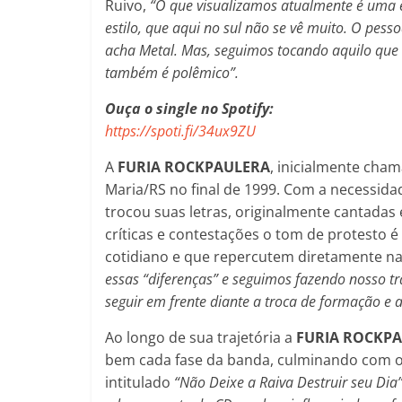
Ruivo,
“O que visualizamos atualmente é uma 
estilo, que aqui no sul não se vê muito. O pes
acha Metal. Mas, seguimos tocando aquilo que
também é polêmico”.
Ouça o single no Spotify:
https://spoti.fi/34ux9ZU
A
FURIA ROCKPAULERA
, inicialmente cha
Maria/RS no final de 1999. Com a necessid
trocou suas letras, originalmente cantadas
críticas e contestações o tom de protesto
cotidiano e que repercutem diretamente na
essas “diferenças” e seguimos fazendo nosso t
seguir em frente diante a troca de formação e 
Ao longo de sua trajetória a
FURIA ROCKP
bem cada fase da banda, culminando com o
intitulado
“Não Deixe a Raiva Destruir seu Dia”