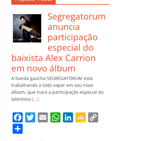
Segregatorum
anuncia
participação
especial do
baixista Alex Carrion
em novo álbum
A banda gaúcha SEGREGATORUM está
trabalhando a todo vapor em seu novo
álbum, que trará a participação especial do
talentoso
[…]
F
T
E
W
Li
G
C
a
w
m
h
n
o
o
C
c
itt
ai
at
k
o
p
o