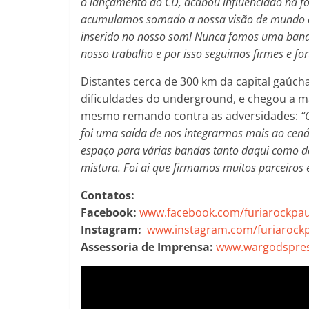
o lançamento do CD, acabou influenciado na f
acumulamos somado a nossa visão de mundo e 
inserido no nosso som! Nunca fomos uma ban
nosso trabalho e por isso seguimos firmes e fo
Distantes cerca de 300 km da capital gaúcha
dificuldades do underground, e chegou a ma
mesmo remando contra as adversidades:
“
foi uma saída de nos integrarmos mais ao cen
espaço para várias bandas tanto daqui como d
mistura. Foi ai que firmamos muitos parceiros
Contatos:
Facebook:
www.facebook.com/furiarockpa
Instagram:
www.instagram.com/furiarock
Assessoria de Imprensa:
www.wargodspres