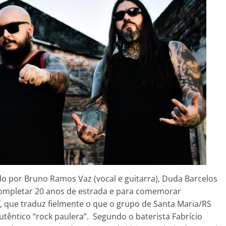
o por Bruno Ramos Vaz (vocal e guitarra), Duda Barcelos
e completar 20 anos de estrada e para comemorar
, que traduz fielmente o que o grupo de Santa Maria/RS
êntico “rock paulera”. Segundo o baterista Fabrício