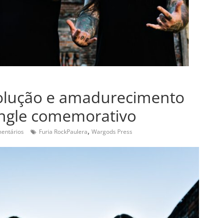
volução e amadurecimento
ingle comemorativo
,
entários
Furia RockPaulera
Wargods Press