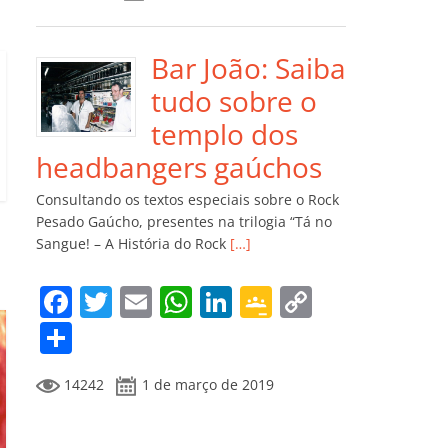
e
er
l
s
e
gl
y
m
b
A
dI
e
Li
p
o
p
n
Cl
n
ar
Bar João: Saiba
o
p
a
k
til
tudo sobre o
k
ss
h
templo dos
ro
ar
headbangers gaúchos
o
Consultando os textos especiais sobre o Rock
m
Pesado Gaúcho, presentes na trilogia “Tá no
Sangue! – A História do Rock
[…]
F
T
E
W
Li
G
C
a
w
m
h
n
o
o
C
c
itt
ai
at
k
o
p
o
14242
1 de março de 2019
e
er
l
s
e
gl
y
m
b
A
dI
e
Li
p