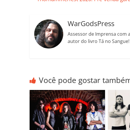
o
p
n
Cl
n
t
o
p
a
k
k
ss
WarGodsPress
ro
Assessor de Imprensa com a 
o
autor do livro Tá no Sangue
m
Você pode gostar també