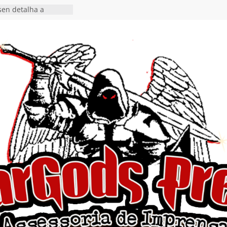
en detalha a
“Fly Rig” definitivo
estival Hell’s Heroes
vídeo de guitar & bass
e “Eclipse”, segundo
um “Dreaming”
tiona a
e a artificialidade
ngle e videoclipe de
s”
da gaúcha de Heavy
debut “Hellforge”
ingle “Dead Flies
á nas plataformas em
rge A. Romero