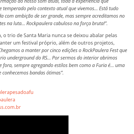
ormação do nosso som atual, toda a experiência que
temperado pelo contexto atual que vivemos… Está tudo
da com ambição de ser grande, mas sempre acreditamos no
rtes na luta… Rockpaulera cabuloso na força bruta!”.
, o trio de Santa Maria nunca se deixou abalar pelas
nter um festival próprio, além de outros projetos,
Chegamos a manter por cinco edições o RockPaulera Fest que
ário underground do RS… Por sermos do interior abrimos
e fora, sempre agregando estilos bem como a Furia é… uma
 e conhecemos bandas ótimas”.
ulerapesadoafu
paulera
s.com.br