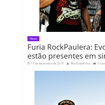
News
Furia RockPaulera: E
estão presentes em s
17 de dezembro de 2019
WarGodsPress
0 com