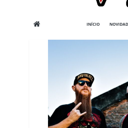
Wargods
INÍCIO
NOVIDAD
Press
Assessoria
e
Conteúdos