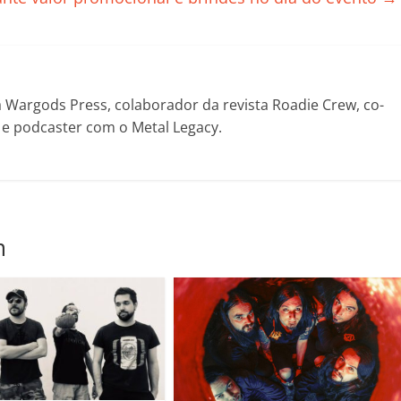
il
h
ar
Wargods Press, colaborador da revista Roadie Crew, co-
! e podcaster com o Metal Legacy.
m