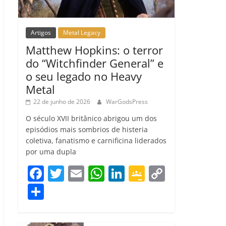
Artigos
Metal Legacy
Matthew Hopkins: o terror
do “Witchfinder General” e
o seu legado no Heavy
Metal
22 de junho de 2026
WarGodsPress
O século XVII britânico abrigou um dos
episódios mais sombrios de histeria
coletiva, fanatismo e carnificina liderados
por uma dupla
F
T
E
W
Li
G
C
a
w
m
h
n
o
o
C
c
itt
ai
at
k
o
p
o
e
er
l
s
e
gl
y
m