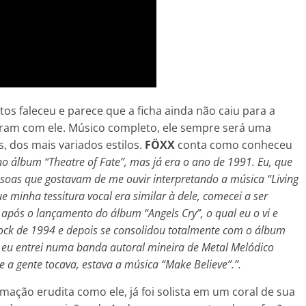
s faleceu e parece que a ficha ainda não caiu para a
aram com ele. Músico completo, ele sempre será uma
, dos mais variados estilos.
FÖXX
conta como conheceu
no álbum “Theatre of Fate”, mas já era o ano de 1991. Eu, que
ssoas que gostavam de me ouvir interpretando a música “Living
que minha tessitura vocal era similar à dele, comecei a ser
u após o lançamento do álbum “Angels Cry”, o qual eu o vi e
 Rock de 1994 e depois se consolidou totalmente com o álbum
 eu entrei numa banda autoral mineira de Metal Melódico
 a gente tocava, estava a música “Make Believe”.”.
mação erudita como ele, já foi solista em um coral de sua