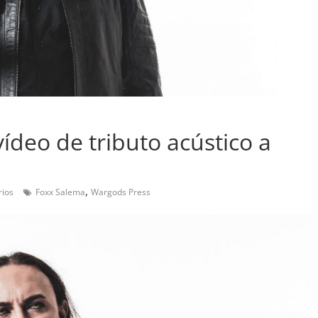
ídeo de tributo acústico a
,
ios
Foxx Salema
Wargods Press