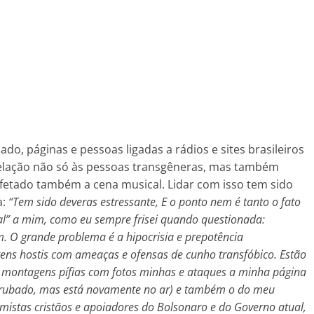
çado, páginas e pessoas ligadas a rádios e sites brasileiros
elação não só às pessoas transgêneras, mas também
afetado também a cena musical. Lidar com isso tem sido
a:
“Tem sido deveras estressante, E o ponto nem é tanto o fato
al” a mim, como eu sempre frisei quando questionada:
. O grande problema é a hipocrisia e prepotência
ns hostis com ameaças e ofensas de cunho transfóbico. Estão
, montagens pífias com fotos minhas e ataques a minha página
errubado, mas está novamente no ar) e também o do meu
mistas cristãos e apoiadores do Bolsonaro e do Governo atual,