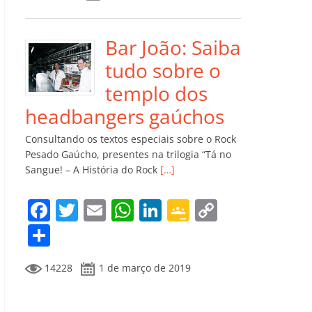
e
er
l
s
e
gl
y
m
b
A
dI
e
Li
p
o
p
n
Cl
n
ar
Bar João: Saiba
o
p
a
k
til
tudo sobre o
k
ss
h
templo dos
ro
ar
headbangers gaúchos
o
Consultando os textos especiais sobre o Rock
m
Pesado Gaúcho, presentes na trilogia “Tá no
Sangue! – A História do Rock
[…]
F
T
E
W
Li
G
C
a
w
m
h
n
o
o
C
c
itt
ai
at
k
o
p
o
14228
1 de março de 2019
e
er
l
s
e
gl
y
m
b
A
dI
e
Li
p