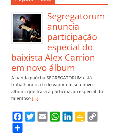
Segregatorum
anuncia
participação
especial do
baixista Alex Carrion
em novo álbum
A banda gaúcha SEGREGATORUM está
trabalhando a todo vapor em seu novo
álbum, que trará a participação especial do
talentoso
[…]
F
T
E
W
Li
G
C
a
w
m
h
n
o
o
C
c
itt
ai
at
k
o
p
o