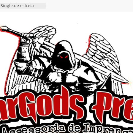
 Single “Dead Flies
stá nas plataformas em
orge A. Romero
 Single de estreia
” chega ao Spotify e
ia EP para o próximo
a vídeo de guitar & bass
de “Eclipse”, segundo
lbum “Dreaming”
estiona a
o e a artificialidade
ingle e videoclipe de
ams”
nda gaúcha de Heavy
o debut “Hellforge”