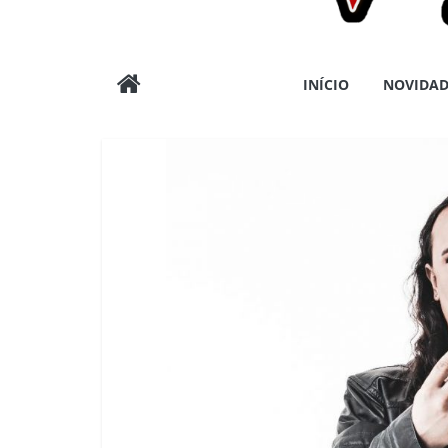
Wargods
INÍCIO
NOVIDAD
Press
Assessoria
e
Conteúdos