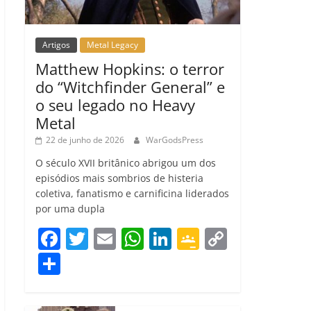
Artigos
Metal Legacy
Matthew Hopkins: o terror
do “Witchfinder General” e
o seu legado no Heavy
Metal
22 de junho de 2026
WarGodsPress
O século XVII britânico abrigou um dos
episódios mais sombrios de histeria
coletiva, fanatismo e carnificina liderados
por uma dupla
F
T
E
W
Li
G
C
a
w
m
h
n
o
o
C
c
itt
ai
at
k
o
p
o
e
er
l
s
e
gl
y
m