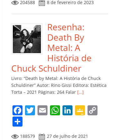
204588
8 de fevereiro de 2023
e
er
l
s
e
gl
y
m
b
A
dI
e
Li
p
o
p
n
Cl
n
ar
Resenha:
o
p
a
k
til
Death By
k
ss
h
Metal: A
ro
ar
História de
o
Chuck Schuldiner
m
Livro: “Death by Metal: A História de Chuck
Schuldiner” Autor: Rino Gissi Editora: Estética
Torta – 2021 Páginas: 264 Falar
[…]
F
T
E
W
Li
G
C
a
w
m
h
n
o
o
C
c
itt
ai
at
k
o
p
o
188579
27 de julho de 2021