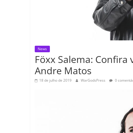
News
Föxx Salema: Confira v
Andre Matos
18 de julho de 2019
WarGodsPress
0 comentár