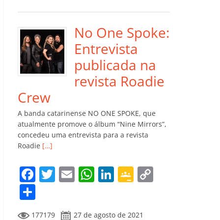
e
er
l
s
e
gl
y
m
b
A
dI
e
Li
p
o
p
n
Cl
n
ar
No One Spoke:
o
p
a
k
til
Entrevista
k
ss
h
publicada na
ro
ar
revista Roadie
o
Crew
m
A banda catarinense NO ONE SPOKE, que
atualmente promove o álbum “Nine Mirrors”,
concedeu uma entrevista para a revista
Roadie
[…]
F
T
E
W
Li
G
C
a
w
m
h
n
o
o
C
c
itt
ai
at
k
o
p
o
177179
27 de agosto de 2021