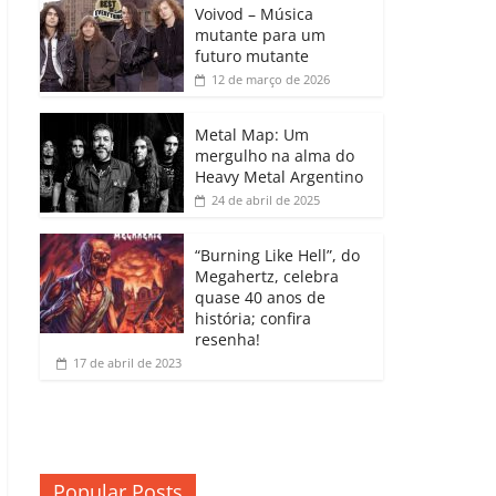
b
A
dI
e
Li
Voivod – Música
p
mutante para um
o
p
n
Cl
n
ar
futuro mutante
12 de março de 2026
o
p
a
k
til
k
ss
h
Metal Map: Um
ro
mergulho na alma do
ar
Heavy Metal Argentino
o
24 de abril de 2025
m
“Burning Like Hell”, do
Megahertz, celebra
quase 40 anos de
história; confira
resenha!
17 de abril de 2023
Popular Posts