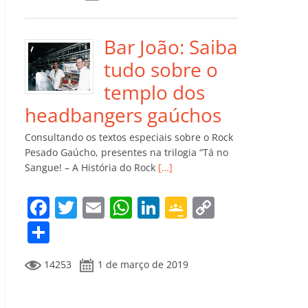
e
er
l
s
e
gl
y
m
b
A
dI
e
Li
p
o
p
n
Cl
n
ar
Bar João: Saiba
o
p
a
k
til
tudo sobre o
k
ss
h
templo dos
ro
ar
headbangers gaúchos
o
Consultando os textos especiais sobre o Rock
m
Pesado Gaúcho, presentes na trilogia “Tá no
Sangue! – A História do Rock
[…]
F
T
E
W
Li
G
C
a
w
m
h
n
o
o
C
c
itt
ai
at
k
o
p
o
14253
1 de março de 2019
e
er
l
s
e
gl
y
m
b
A
dI
e
Li
p