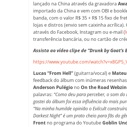
lançado na China através da gravadora
Awa
importado da China e vem com OBI e bookle
banda, com o valor R$ 35 + R$ 15 fixo de fre
lojas e distros (envio sem caixinha acrílic
através do Facebook, Instagram ou e-mail (
transferência bancária, ou no cartão de crédi
Assista ao vídeo clipe de “Drunk by Goat’s 
https://www.youtube.com/watch?v=x8GP5_
Lucas “From Hell”
(guitarra/vocal) e
Mateu
feedback do álbum com inúmeras resenhas pu
Anderson Pulégio
no
On the Road Webzi
palavras:
“Como deu para perceber, o som do E
gostei do álbum foi essa influência do mais p
“
Na minha humilde opinião o Evilcult construír
Darkest Night” é um prato cheio para fãs do gê
Front
no programa do Youtube
Goblin Un