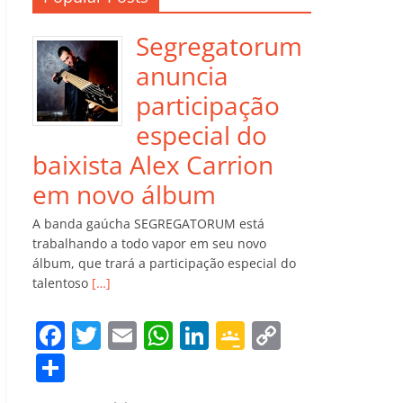
Segregatorum
anuncia
participação
especial do
baixista Alex Carrion
em novo álbum
A banda gaúcha SEGREGATORUM está
trabalhando a todo vapor em seu novo
álbum, que trará a participação especial do
talentoso
[…]
F
T
E
W
Li
G
C
a
w
m
h
n
o
o
C
c
itt
ai
at
k
o
p
o