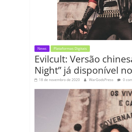
News
Plataformas Digitais
Evilcult: Versão chine
Night” já disponível no
18 de novembro de 2020
WarGodsPress
0 com