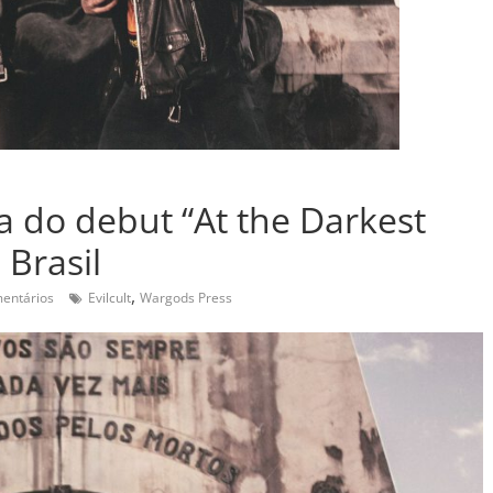
sa do debut “At the Darkest
 Brasil
,
entários
Evilcult
Wargods Press