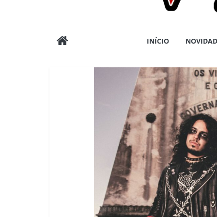
Wargods
INÍCIO
NOVIDAD
Press
Assessoria
e
Conteúdos