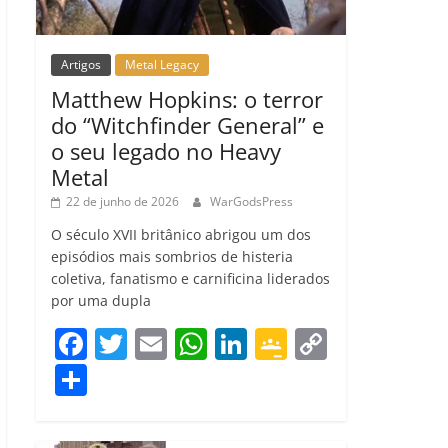
Artigos
Metal Legacy
Matthew Hopkins: o terror
do “Witchfinder General” e
o seu legado no Heavy
Metal
22 de junho de 2026
WarGodsPress
O século XVII britânico abrigou um dos
episódios mais sombrios de histeria
coletiva, fanatismo e carnificina liderados
por uma dupla
F
T
E
W
Li
G
C
a
w
m
h
n
o
o
C
c
itt
ai
at
k
o
p
o
e
er
l
s
e
gl
y
m