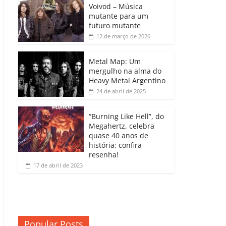
b
A
dI
e
Li
Voivod – Música
p
mutante para um
o
p
n
Cl
n
ar
futuro mutante
12 de março de 2026
o
p
a
k
til
k
ss
h
Metal Map: Um
ro
mergulho na alma do
ar
Heavy Metal Argentino
o
24 de abril de 2025
m
“Burning Like Hell”, do
Megahertz, celebra
quase 40 anos de
história; confira
resenha!
17 de abril de 2023
Popular Posts