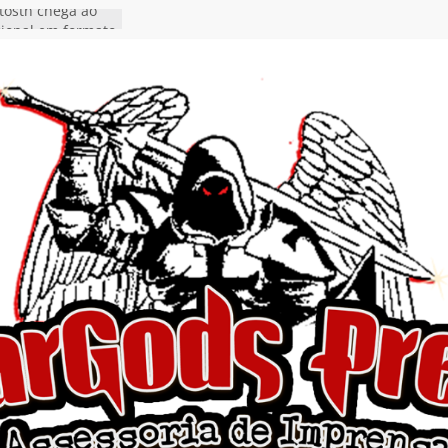
tosth chega ao
ional em formato
o nas plataformas
cia show em
 Autoral” e
to do novo single
 hiato de uma
nçamento do EP
, I Begin”
 o single “Keep
live!” e detalha
ovo álbum
detalha a
 Rig” definitivo
ival Hell’s Heroes