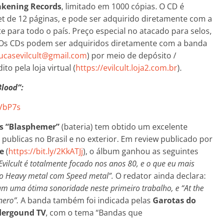
kening Records
, limitado em 1000 cópias. O CD é
t de 12 páginas, e pode ser adquirido diretamente com a
te para todo o país. Preço especial no atacado para selos,
a). Os CDs podem ser adquiridos diretamente com a banda
lucasevilcult@gmail.com
) por meio de depósito /
to pela loja virtual (
https://evilcult.loja2.com.br
).
Blood”:
VbP7s
s “Blasphemer”
(bateria) tem obtido um excelente
blicas no Brasil e no exterior. Em review publicado por
ne
(
https://bit.ly/2KkATJj
), o álbum ganhou as seguintes
vilcult é totalmente focado nos anos 80, e o que eu mais
uro Heavy metal com Speed metal”.
O redator ainda declara:
am uma ótima sonoridade neste primeiro trabalho, e “At the
nero”.
A banda também foi indicada pelas
Garotas do
dergound TV
, com o tema “Bandas que