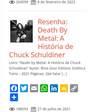
204599
8 de fevereiro de 2023
e
er
l
s
e
gl
y
m
b
A
dI
e
Li
p
o
p
n
Cl
n
ar
Resenha:
o
p
a
k
til
Death By
k
ss
h
Metal: A
ro
ar
História de
o
Chuck Schuldiner
m
Livro: “Death by Metal: A História de Chuck
Schuldiner” Autor: Rino Gissi Editora: Estética
Torta – 2021 Páginas: 264 Falar
[…]
F
T
E
W
Li
G
C
a
w
m
h
n
o
o
C
c
itt
ai
at
k
o
p
o
188593
27 de julho de 2021