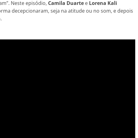
m”. Neste episódio,
Camila Duarte
e
Lorena Kali
rma decepcionaram, seja na atitude ou no som, e depois
.