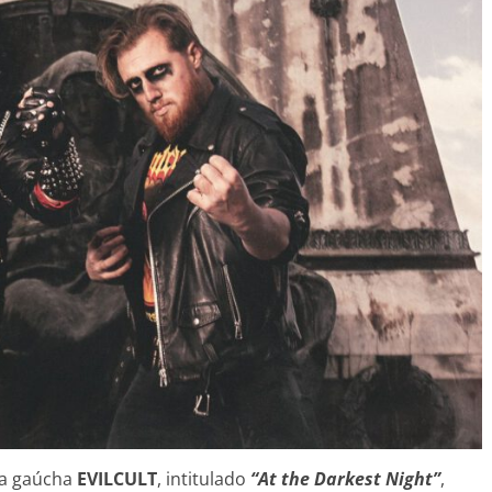
nda gaúcha
EVILCULT
, intitulado
“At the Darkest Night”
,