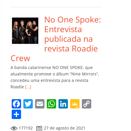
e
er
l
s
e
gl
y
m
b
A
dI
e
Li
p
o
p
n
Cl
n
ar
No One Spoke:
o
p
a
k
til
Entrevista
k
ss
h
publicada na
ro
ar
revista Roadie
o
Crew
m
A banda catarinense NO ONE SPOKE, que
atualmente promove o álbum “Nine Mirrors”,
concedeu uma entrevista para a revista
Roadie
[…]
F
T
E
W
Li
G
C
a
w
m
h
n
o
o
C
c
itt
ai
at
k
o
p
o
177192
27 de agosto de 2021