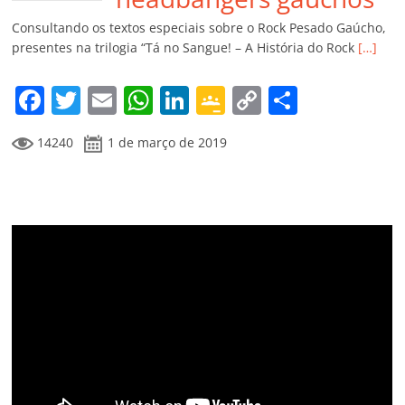
k
ss
ar
Consultando os textos especiais sobre o Rock Pesado Gaúcho,
ro
presentes na trilogia “Tá no Sangue! – A História do Rock
[…]
o
F
T
E
W
Li
G
C
C
m
a
w
m
h
n
o
o
o
14240
1 de março de 2019
c
itt
ai
at
k
o
p
m
e
er
l
s
e
gl
y
p
b
A
dI
e
Li
ar
o
p
n
Cl
n
til
o
p
a
k
h
k
ss
ar
ro
o
m