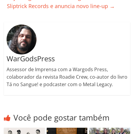
o
p
a
k
h
Sliptrick Records e anuncia novo line-up
→
k
ss
ar
ro
o
m
WarGodsPress
Assessor de Imprensa com a Wargods Press,
colaborador da revista Roadie Crew, co-autor do livro
Tá no Sangue! e podcaster com o Metal Legacy.
Você pode gostar também