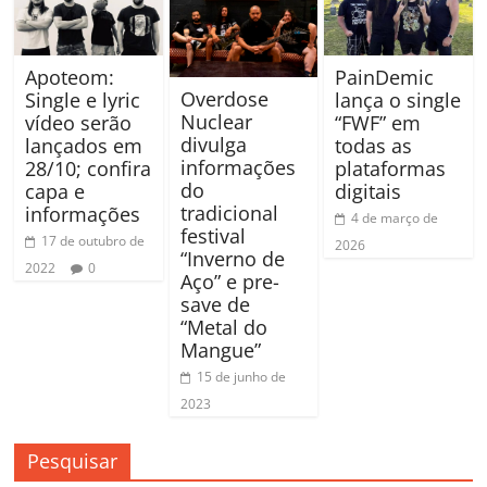
Apoteom:
PainDemic
Overdose
Single e lyric
lança o single
Nuclear
vídeo serão
“FWF” em
divulga
lançados em
todas as
informações
28/10; confira
plataformas
do
capa e
digitais
tradicional
informações
4 de março de
festival
17 de outubro de
2026
“Inverno de
2022
0
Aço” e pre-
save de
“Metal do
Mangue”
15 de junho de
2023
Pesquisar