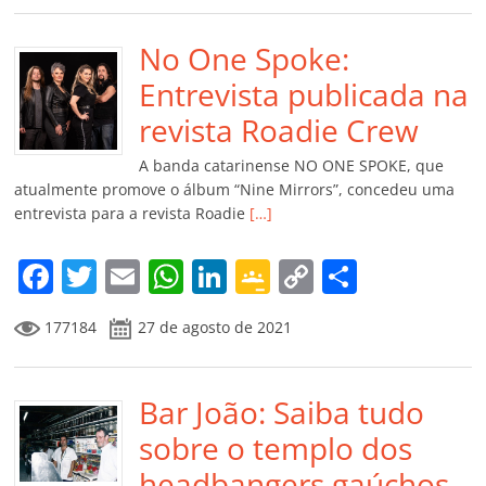
e
er
l
s
e
gl
y
p
b
No One Spoke:
A
dI
e
Li
ar
o
p
n
Cl
n
til
Entrevista publicada na
o
p
a
k
h
revista Roadie Crew
k
ss
ar
A banda catarinense NO ONE SPOKE, que
ro
atualmente promove o álbum “Nine Mirrors”, concedeu uma
entrevista para a revista Roadie
[…]
o
m
F
T
E
W
Li
G
C
C
a
w
m
h
n
o
o
o
177184
27 de agosto de 2021
c
itt
ai
at
k
o
p
m
e
er
l
s
e
gl
y
p
b
Bar João: Saiba tudo
A
dI
e
Li
ar
o
p
n
Cl
n
til
sobre o templo dos
o
p
a
k
h
headbangers gaúchos