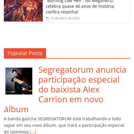
“Burning Like Hell”, do Megahertz,
m
celebra quase 40 anos de história;
confira resenha!
17 de abril de 2023
Popular Posts
Segregatorum anuncia
participação especial
do baixista Alex
Carrion em novo
álbum
A banda gaúcha SEGREGATORUM está trabalhando a todo
vapor em seu novo álbum, que trará a participação especial
do talentoso
[…]