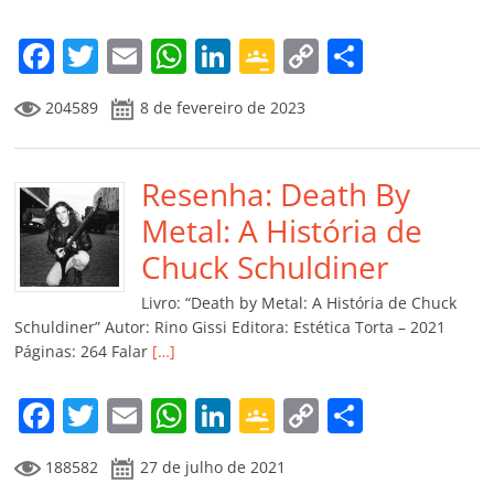
F
T
E
W
Li
G
C
C
a
w
m
h
n
o
o
o
204589
8 de fevereiro de 2023
c
itt
ai
at
k
o
p
m
e
er
l
s
e
gl
y
p
b
Resenha: Death By
A
dI
e
Li
ar
o
p
n
Cl
n
til
Metal: A História de
o
p
a
k
h
Chuck Schuldiner
k
ss
ar
Livro: “Death by Metal: A História de Chuck
ro
Schuldiner” Autor: Rino Gissi Editora: Estética Torta – 2021
Páginas: 264 Falar
[…]
o
m
F
T
E
W
Li
G
C
C
a
w
m
h
n
o
o
o
188582
27 de julho de 2021
c
itt
ai
at
k
o
p
m