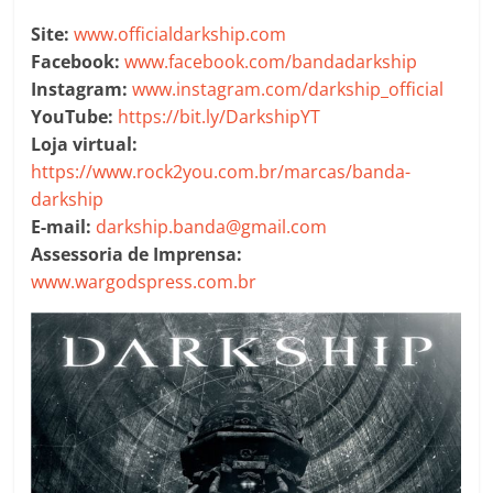
Site:
www.officialdarkship.com
Facebook:
www.facebook.com/bandadarkship
Instagram:
www.instagram.com/darkship_official
YouTube:
https://bit.ly/DarkshipYT
Loja virtual:
https://www.rock2you.com.br/marcas/banda-
darkship
E-mail:
darkship.banda@gmail.com
Assessoria de Imprensa:
www.wargodspress.com.br