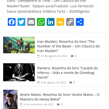
Livro: “Somewhere In Time – Um Clássico do Iron
Maiden”Autor: Stjepan JurasTradutor: Luiz Fernando
Souza SpósitoEditora: Estética Torta – 2020Páginas:
F
T
E
W
Li
G
C
C
a
w
m
h
n
o
o
o
c
itt
ai
at
k
o
p
m
Iron Maiden: Resenha do livro “The
e
er
l
s
e
gl
y
p
Number of the Beast – Um Clássico do
b
A
dI
e
Li
ar
Iron Maiden”
0
23 de agosto de 2022
o
p
n
Cl
n
til
o
p
a
k
h
Pantera: Resenha do livro “Caubói do
Inferno – Vida e morte de Dimebag
k
ss
ar
Darrel”
ro
0
8 de agosto de 2022
o
Andre Matos: Resenha do livro “Andre Matos – O
m
Maestro do Heavy Metal”
0
6 de novembro de 2021