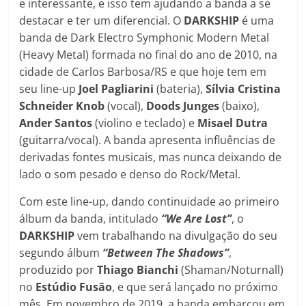
e interessante, e isso tem ajudando a banda a se
destacar e ter um diferencial. O
DARKSHIP
é uma
banda de Dark Electro Symphonic Modern Metal
(Heavy Metal) formada no final do ano de 2010, na
cidade de Carlos Barbosa/RS e que hoje tem em
seu line-up
Joel Pagliarini
(bateria),
Sílvia Cristina
Schneider Knob
(vocal),
Doods Junges
(baixo),
Ander Santos
(violino e teclado) e
Misael Dutra
(guitarra/vocal). A banda apresenta influências de
derivadas fontes musicais, mas nunca deixando de
lado o som pesado e denso do Rock/Metal.
Com este line-up, dando continuidade ao primeiro
álbum da banda, intitulado
“We Are Lost”
, o
DARKSHIP
vem trabalhando na divulgação do seu
segundo álbum
“Between The Shadows”
,
produzido por
Thiago Bianchi
(Shaman/Noturnall)
no
Estúdio Fusão
, e que será lançado no próximo
mês. Em novembro de 2019, a banda embarcou em