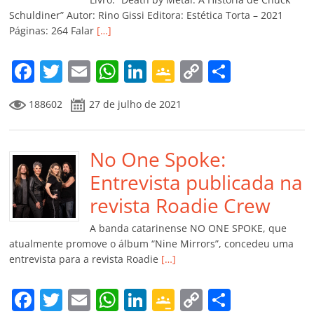
ro
Schuldiner” Autor: Rino Gissi Editora: Estética Torta – 2021
Páginas: 264 Falar
[…]
o
m
F
T
E
W
Li
G
C
C
a
w
m
h
n
o
o
o
188602
27 de julho de 2021
c
itt
ai
at
k
o
p
m
e
er
l
s
e
gl
y
p
b
No One Spoke:
A
dI
e
Li
ar
o
p
n
Cl
n
til
Entrevista publicada na
o
p
a
k
h
revista Roadie Crew
k
ss
ar
A banda catarinense NO ONE SPOKE, que
ro
atualmente promove o álbum “Nine Mirrors”, concedeu uma
entrevista para a revista Roadie
[…]
o
m
F
T
E
W
Li
G
C
C