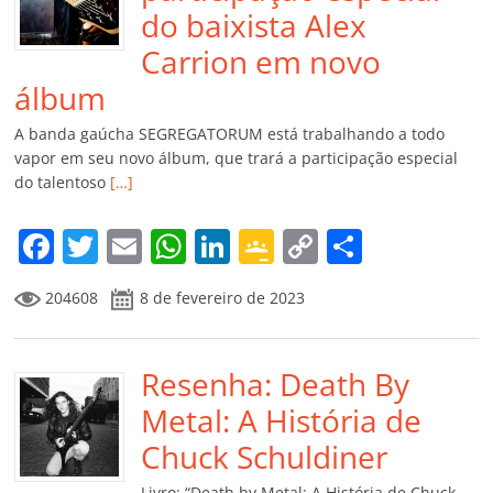
do baixista Alex
Carrion em novo
álbum
A banda gaúcha SEGREGATORUM está trabalhando a todo
vapor em seu novo álbum, que trará a participação especial
do talentoso
[…]
F
T
E
W
Li
G
C
C
a
w
m
h
n
o
o
o
204608
8 de fevereiro de 2023
c
itt
ai
at
k
o
p
m
e
er
l
s
e
gl
y
p
b
Resenha: Death By
A
dI
e
Li
ar
o
p
n
Cl
n
til
Metal: A História de
o
p
a
k
h
Chuck Schuldiner
k
ss
ar
Livro: “Death by Metal: A História de Chuck