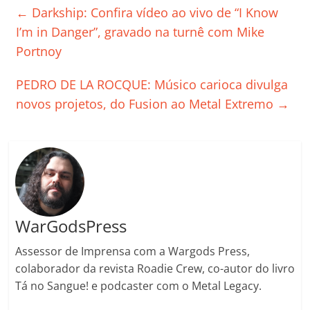
e
er
l
s
e
gl
y
p
←
Darkship: Confira vídeo ao vivo de “I Know
b
A
dI
e
Li
ar
I’m in Danger”, gravado na turnê com Mike
o
p
n
Cl
n
til
Portnoy
o
p
a
k
h
PEDRO DE LA ROCQUE: Músico carioca divulga
k
ss
ar
novos projetos, do Fusion ao Metal Extremo
→
ro
o
m
WarGodsPress
Assessor de Imprensa com a Wargods Press,
colaborador da revista Roadie Crew, co-autor do livro
Tá no Sangue! e podcaster com o Metal Legacy.