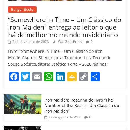
Banger Books
“Somewhere In Time – Um Clássico do
Iron Maiden” entrega ao leitor o que
há de melhor no mundo maideniano
2 de fevereiro de 2023
WarGodsPress
0
Livro: “Somewhere In Time – Um Clássico do Iron
Maiden”Autor: Stjepan JurasTradutor: Luiz Fernando
Souza SpósitoEditora: Estética Torta – 2020Páginas:
F
T
E
W
Li
G
C
C
a
w
m
h
n
o
o
o
c
itt
ai
at
k
o
p
m
Iron Maiden: Resenha do livro “The
e
er
l
s
e
gl
y
p
Number of the Beast – Um Clássico do
b
A
dI
e
Li
ar
Iron Maiden”
0
23 de agosto de 2022
o
p
n
Cl
n
til