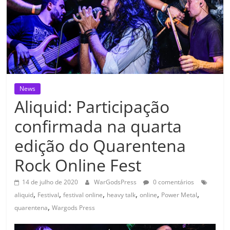
News
Aliquid: Participação
confirmada na quarta
edição do Quarentena
Rock Online Fest
14 de julho de 2020
WarGodsPress
0 comentários
,
,
,
,
,
,
aliquid
Festival
festival online
heavy talk
online
Power Metal
,
quarentena
Wargods Press