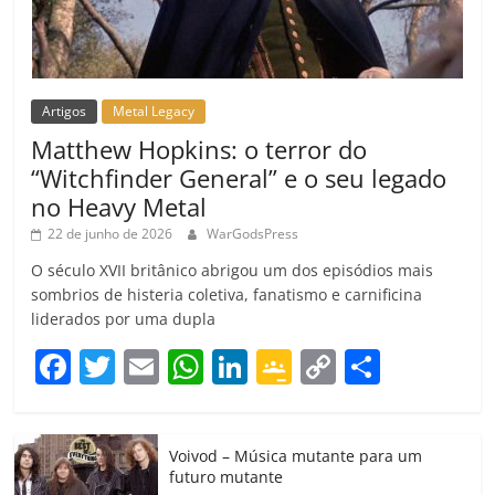
Artigos
Metal Legacy
Matthew Hopkins: o terror do
“Witchfinder General” e o seu legado
no Heavy Metal
22 de junho de 2026
WarGodsPress
O século XVII britânico abrigou um dos episódios mais
sombrios de histeria coletiva, fanatismo e carnificina
liderados por uma dupla
F
T
E
W
Li
G
C
C
a
w
m
h
n
o
o
o
c
itt
ai
at
k
o
p
m
Voivod – Música mutante para um
e
er
l
s
e
gl
y
p
futuro mutante