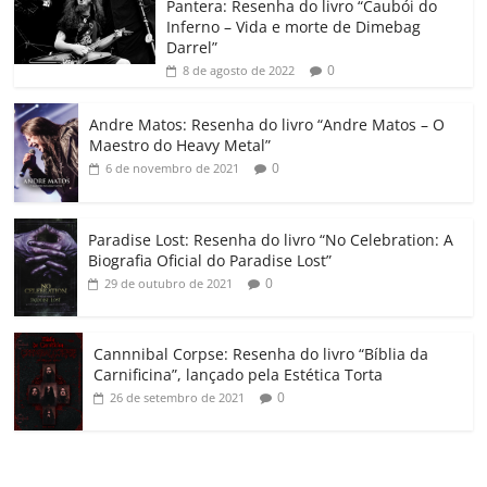
o
p
a
k
h
Pantera: Resenha do livro “Caubói do
Inferno – Vida e morte de Dimebag
k
ss
ar
Darrel”
ro
0
8 de agosto de 2022
o
Andre Matos: Resenha do livro “Andre Matos – O
m
Maestro do Heavy Metal”
0
6 de novembro de 2021
Paradise Lost: Resenha do livro “No Celebration: A
Biografia Oficial do Paradise Lost”
0
29 de outubro de 2021
Cannnibal Corpse: Resenha do livro “Bíblia da
Carnificina”, lançado pela Estética Torta
0
26 de setembro de 2021