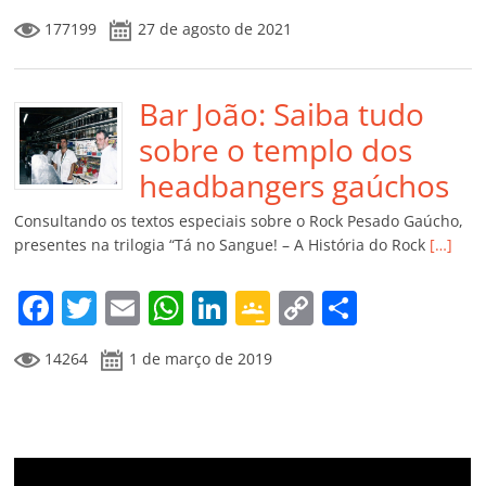
a
w
m
h
n
o
o
o
177199
27 de agosto de 2021
c
itt
ai
at
k
o
p
m
e
er
l
s
e
gl
y
p
b
Bar João: Saiba tudo
A
dI
e
Li
ar
o
p
n
Cl
n
til
sobre o templo dos
o
p
a
k
h
headbangers gaúchos
k
ss
ar
Consultando os textos especiais sobre o Rock Pesado Gaúcho,
ro
presentes na trilogia “Tá no Sangue! – A História do Rock
[…]
o
F
T
E
W
Li
G
C
C
m
a
w
m
h
n
o
o
o
14264
1 de março de 2019
c
itt
ai
at
k
o
p
m
e
er
l
s
e
gl
y
p
b
A
dI
e
Li
ar
o
p
n
Cl
n
til