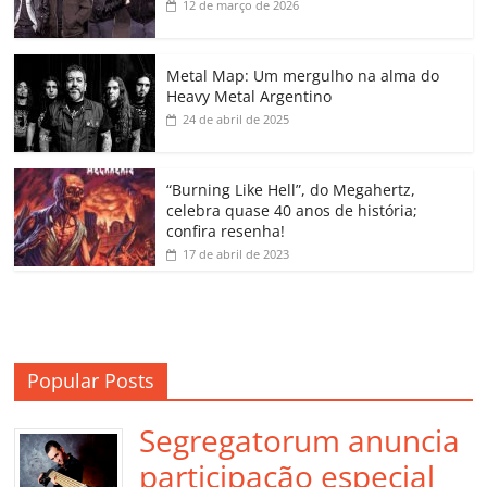
b
A
dI
e
Li
ar
12 de março de 2026
o
p
n
Cl
n
til
o
p
a
k
h
Metal Map: Um mergulho na alma do
Heavy Metal Argentino
k
ss
ar
24 de abril de 2025
ro
o
“Burning Like Hell”, do Megahertz,
m
celebra quase 40 anos de história;
confira resenha!
17 de abril de 2023
Popular Posts
Segregatorum anuncia
participação especial