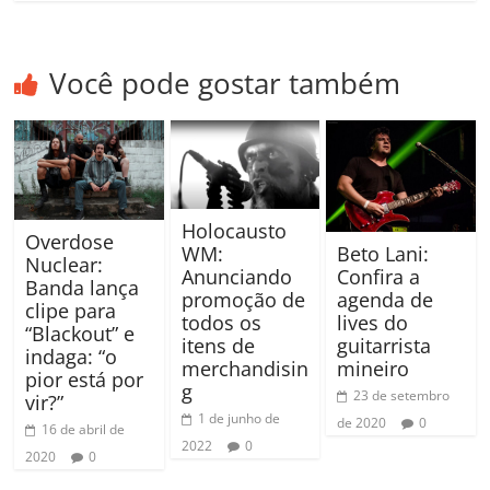
Você pode gostar também
Holocausto
Overdose
Beto Lani:
WM:
Nuclear:
Confira a
Anunciando
Banda lança
agenda de
promoção de
clipe para
lives do
todos os
“Blackout” e
guitarrista
itens de
indaga: “o
mineiro
merchandisin
pior está por
g
23 de setembro
vir?”
1 de junho de
de 2020
0
16 de abril de
2022
0
2020
0