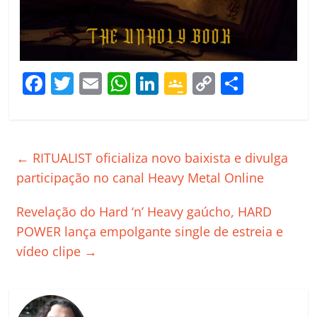
F
T
E
W
Li
G
C
C
a
w
m
h
n
o
o
o
c
itt
ai
at
k
o
p
m
e
er
l
s
e
gl
y
p
←
RITUALIST oficializa novo baixista e divulga
b
A
dI
e
Li
ar
participação no canal Heavy Metal Online
o
p
n
Cl
n
til
Revelação do Hard ‘n’ Heavy gaúcho, HARD
o
p
a
k
h
POWER lança empolgante single de estreia e
k
ss
ar
vídeo clipe
→
ro
o
m