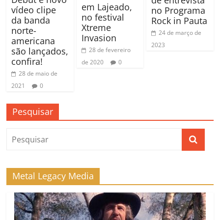
de entrevista
em Lajeado,
vídeo clipe
no Programa
no festival
da banda
Rock in Pauta
Xtreme
norte-
24 de março de
Invasion
americana
2023
são lançados,
28 de fevereiro
confira!
de 2020
0
28 de maio de
2021
0
Pesquisar
Metal Legacy Media