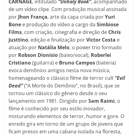
CARNAGE
, intitulado
“Unholy Book”
, acompanhado
de um vídeo clipe. Com produção musical assinada
por
Jhon França
, arte da capa criada por
Yuri
Bone
e produção do vídeo a cargo da
Simbiose
Films
, com criação, cinegrafia e direção de
Chris
Justtino
, edição e finalização por
Victor Costa
e
atuação por
Natália Melo
, o power trio formado
por
Robson Dionisio
(baixo/vocal),
Roberlei
Cristiano
(guitarra) e
Bruno Campos
(bateria)
evoca demônios antigos nesta nova música,
homenageando o clássico filme de terror cult
“Evil
Dead”
(“A Morte do Demônio”, no Brasil), que se
tornou um clássico do gênero desde o seu
lançamento em 1981. Dirigido por
Sam Raimi
, o
filme é conhecido por seu estilo inovador,
misturando elementos de terror, humor e gore. O
enredo gira em torno de um grupo de jovens que
ficam presos em uma cabana isolada na floresta,