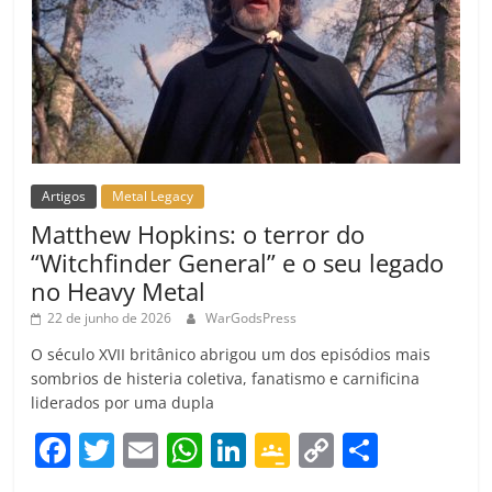
Artigos
Metal Legacy
Matthew Hopkins: o terror do
“Witchfinder General” e o seu legado
no Heavy Metal
22 de junho de 2026
WarGodsPress
O século XVII britânico abrigou um dos episódios mais
sombrios de histeria coletiva, fanatismo e carnificina
liderados por uma dupla
F
T
E
W
Li
G
C
C
a
w
m
h
n
o
o
o