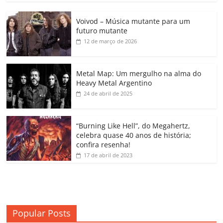
c
itt
ai
at
k
o
p
m
Voivod – Música mutante para um
e
er
l
s
e
gl
y
p
futuro mutante
b
A
dI
e
Li
ar
12 de março de 2026
o
p
n
Cl
n
til
o
p
a
k
h
Metal Map: Um mergulho na alma do
Heavy Metal Argentino
k
ss
ar
24 de abril de 2025
ro
o
“Burning Like Hell”, do Megahertz,
m
celebra quase 40 anos de história;
confira resenha!
17 de abril de 2023
Popular Posts