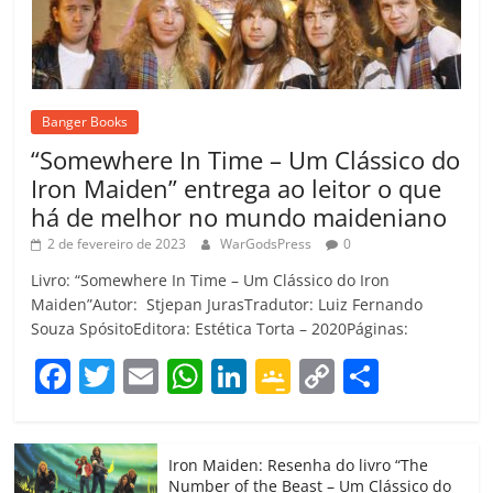
Banger Books
“Somewhere In Time – Um Clássico do
Iron Maiden” entrega ao leitor o que
há de melhor no mundo maideniano
2 de fevereiro de 2023
WarGodsPress
0
Livro: “Somewhere In Time – Um Clássico do Iron
Maiden”Autor: Stjepan JurasTradutor: Luiz Fernando
Souza SpósitoEditora: Estética Torta – 2020Páginas:
F
T
E
W
Li
G
C
C
a
w
m
h
n
o
o
o
c
itt
ai
at
k
o
p
m
Iron Maiden: Resenha do livro “The
e
er
l
s
e
gl
y
p
Number of the Beast – Um Clássico do