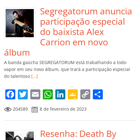
Segregatorum anuncia
participação especial
do baixista Alex
Carrion em novo
álbum
A banda gaúcha SEGREGATORUM está trabalhando a todo
vapor em seu novo álbum, que trará a participação especial
do talentoso
[…]
F
T
E
W
Li
G
C
C
a
w
m
h
n
o
o
o
204589
8 de fevereiro de 2023
c
itt
ai
at
k
o
p
m
e
er
l
s
e
gl
y
p
b
Resenha: Death By
A
dI
e
Li
ar