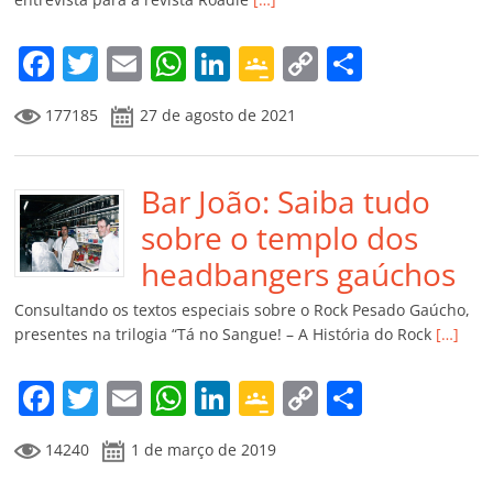
o
m
F
T
E
W
Li
G
C
C
a
w
m
h
n
o
o
o
177185
27 de agosto de 2021
c
itt
ai
at
k
o
p
m
e
er
l
s
e
gl
y
p
b
Bar João: Saiba tudo
A
dI
e
Li
ar
o
p
n
Cl
n
til
sobre o templo dos
o
p
a
k
h
headbangers gaúchos
k
ss
ar
Consultando os textos especiais sobre o Rock Pesado Gaúcho,
ro
presentes na trilogia “Tá no Sangue! – A História do Rock
[…]
o
F
T
E
W
Li
G
C
C
m
a
w
m
h
n
o
o
o
14240
1 de março de 2019
c
itt
ai
at
k
o
p
m