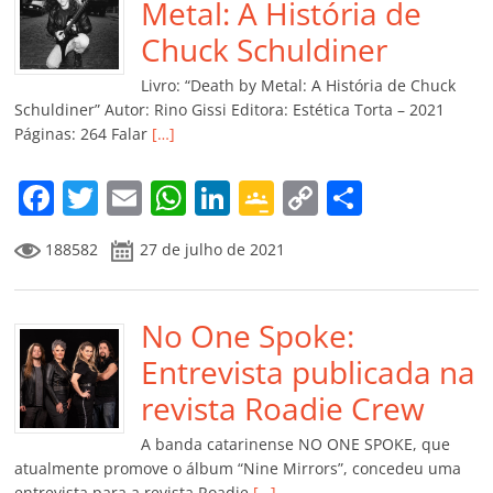
o
p
n
Cl
n
til
Metal: A História de
o
p
a
k
h
Chuck Schuldiner
k
ss
ar
Livro: “Death by Metal: A História de Chuck
ro
Schuldiner” Autor: Rino Gissi Editora: Estética Torta – 2021
Páginas: 264 Falar
[…]
o
m
F
T
E
W
Li
G
C
C
a
w
m
h
n
o
o
o
188582
27 de julho de 2021
c
itt
ai
at
k
o
p
m
e
er
l
s
e
gl
y
p
b
No One Spoke:
A
dI
e
Li
ar
o
p
n
Cl
n
til
Entrevista publicada na
o
p
a
k
h
revista Roadie Crew
k
ss
ar
A banda catarinense NO ONE SPOKE, que
ro
atualmente promove o álbum “Nine Mirrors”, concedeu uma
entrevista para a revista Roadie
[…]