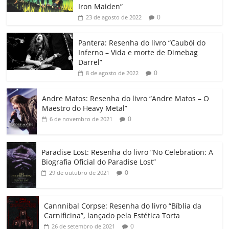
b
A
dI
e
Li
ar
Iron Maiden”
0
23 de agosto de 2022
o
p
n
Cl
n
til
o
p
a
k
h
Pantera: Resenha do livro “Caubói do
Inferno – Vida e morte de Dimebag
k
ss
ar
Darrel”
ro
0
8 de agosto de 2022
o
Andre Matos: Resenha do livro “Andre Matos – O
m
Maestro do Heavy Metal”
0
6 de novembro de 2021
Paradise Lost: Resenha do livro “No Celebration: A
Biografia Oficial do Paradise Lost”
0
29 de outubro de 2021
Cannnibal Corpse: Resenha do livro “Bíblia da
Carnificina”, lançado pela Estética Torta
0
26 de setembro de 2021