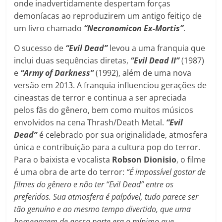
onde inadvertidamente despertam forças
demoníacas ao reproduzirem um antigo feitiço de
um livro chamado
“Necronomicon Ex-Mortis”
.
O sucesso de
“Evil Dead”
levou a uma franquia que
inclui duas sequências diretas,
“Evil Dead II”
(1987)
e
“Army of Darkness”
(1992), além de uma nova
versão em 2013. A franquia influenciou gerações de
cineastas de terror e continua a ser apreciada
pelos fãs do gênero, bem como muitos músicos
envolvidos na cena Thrash/Death Metal.
“Evil
Dead”
é celebrado por sua originalidade, atmosfera
única e contribuição para a cultura pop do terror.
Para o baixista e vocalista
Robson Dionisio
, o filme
é uma obra de arte do terror:
“É impossível gostar de
filmes do gênero e não ter “Evil Dead” entre os
preferidos. Sua atmosfera é palpável, tudo parece ser
tão genuíno e ao mesmo tempo divertido, que uma
homenagem de nossa parte era o mínimo que