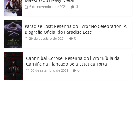
m
Maestro do Heavy Metal”
0
6 de novembro de 2021
Paradise Lost: Resenha do livro “No Celebration: A
Biografia Oficial do Paradise Lost”
0
29 de outubro de 2021
Cannnibal Corpse: Resenha do livro “Bíblia da
Carnificina”, lançado pela Estética Torta
0
26 de setembro de 2021