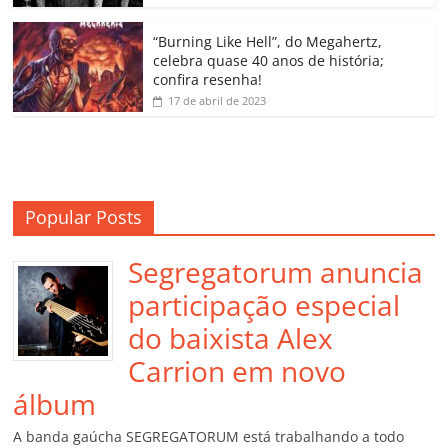
ro
o
“Burning Like Hell”, do Megahertz,
m
celebra quase 40 anos de história;
confira resenha!
17 de abril de 2023
Popular Posts
Segregatorum anuncia
participação especial
do baixista Alex
Carrion em novo
álbum
A banda gaúcha SEGREGATORUM está trabalhando a todo