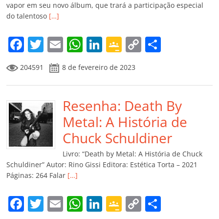
vapor em seu novo álbum, que trará a participação especial
do talentoso
[…]
F
T
E
W
Li
G
C
C
a
w
m
h
n
o
o
o
204591
8 de fevereiro de 2023
c
itt
ai
at
k
o
p
m
e
er
l
s
e
gl
y
p
b
Resenha: Death By
A
dI
e
Li
ar
o
p
n
Cl
n
til
Metal: A História de
o
p
a
k
h
Chuck Schuldiner
k
ss
ar
Livro: “Death by Metal: A História de Chuck
ro
Schuldiner” Autor: Rino Gissi Editora: Estética Torta – 2021
Páginas: 264 Falar
[…]
o
m
F
T
E
W
Li
G
C
C