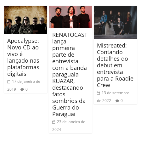
RENATOCAST
Apocalypse:
lança
Mistreated:
Novo CD ao
primeira
Contando
vivo é
parte de
detalhes do
lançado nas
entrevista
debut em
plataformas
com a banda
entrevista
digitais
paraguaia
para a Roadie
KUAZAR,
17 de janeiro de
Crew
destacando
2019
0
13 de setembro
fatos
sombrios da
de 2022
0
Guerra do
Paraguai
23 de janeiro de
2024