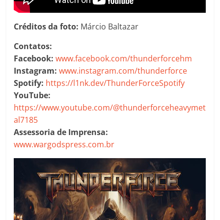
Créditos da foto:
Márcio Baltazar
Contatos:
Facebook:
www.facebook.com/thunderforcehm
Instagram:
www.instagram.com/thunderforce
Spotify:
https://l1nk.dev/ThunderForceSpotify
YouTube:
https://www.youtube.com/@thunderforceheavymet
al7185
Assessoria de Imprensa:
www.wargodspress.com.br