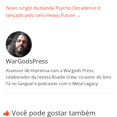
o
p
n
Cl
n
til
Novo single da banda Psycho Decadence é
o
p
a
k
h
lançado pelo selo Heavy.Future
→
k
ss
ar
ro
o
m
WarGodsPress
Assessor de Imprensa com a Wargods Press,
colaborador da revista Roadie Crew, co-autor do livro
Tá no Sangue! e podcaster com o Metal Legacy.
Você pode gostar também