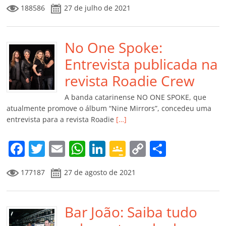
a
w
m
h
n
o
o
o
188586
27 de julho de 2021
c
itt
ai
at
k
o
p
m
e
er
l
s
e
gl
y
p
b
No One Spoke:
A
dI
e
Li
ar
o
p
n
Cl
n
til
Entrevista publicada na
o
p
a
k
h
revista Roadie Crew
k
ss
ar
A banda catarinense NO ONE SPOKE, que
ro
atualmente promove o álbum “Nine Mirrors”, concedeu uma
entrevista para a revista Roadie
[…]
o
m
F
T
E
W
Li
G
C
C
a
w
m
h
n
o
o
o
177187
27 de agosto de 2021
c
itt
ai
at
k
o
p
m
e
er
l
s
e
gl
y
p
b
Bar João: Saiba tudo
A
dI
e
Li
ar