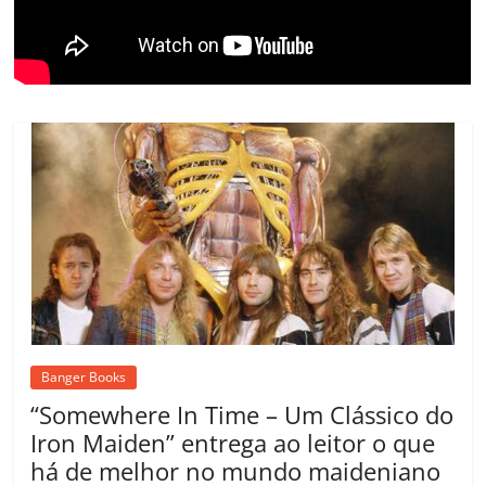
m
Banger Books
“Somewhere In Time – Um Clássico do
Iron Maiden” entrega ao leitor o que
há de melhor no mundo maideniano