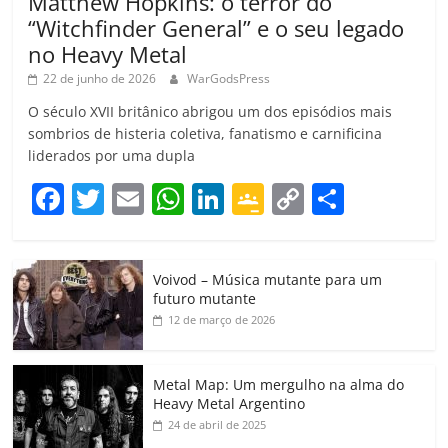
Matthew Hopkins: o terror do
“Witchfinder General” e o seu legado
no Heavy Metal
22 de junho de 2026
WarGodsPress
O século XVII britânico abrigou um dos episódios mais
sombrios de histeria coletiva, fanatismo e carnificina
liderados por uma dupla
F
T
E
W
Li
G
C
C
a
w
m
h
n
o
o
o
c
itt
ai
at
k
o
p
m
Voivod – Música mutante para um
e
er
l
s
e
gl
y
p
futuro mutante
b
A
dI
e
Li
ar
12 de março de 2026
o
p
n
Cl
n
til
o
p
a
k
h
Metal Map: Um mergulho na alma do
Heavy Metal Argentino
k
ss
ar
24 de abril de 2025