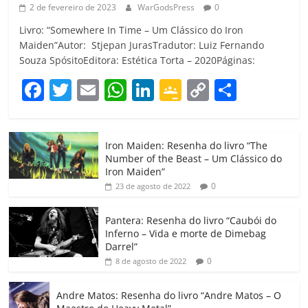
2 de fevereiro de 2023
WarGodsPress
0
Livro: “Somewhere In Time – Um Clássico do Iron
Maiden”Autor: Stjepan JurasTradutor: Luiz Fernando
Souza SpósitoEditora: Estética Torta – 2020Páginas:
F
T
E
W
Li
G
C
C
a
w
m
h
n
o
o
o
c
itt
ai
at
k
o
p
m
Iron Maiden: Resenha do livro “The
e
er
l
s
e
gl
y
p
Number of the Beast – Um Clássico do
b
A
dI
e
Li
ar
Iron Maiden”
0
23 de agosto de 2022
o
p
n
Cl
n
til
o
p
a
k
h
Pantera: Resenha do livro “Caubói do
Inferno – Vida e morte de Dimebag
k
ss
ar
Darrel”
ro
0
8 de agosto de 2022
o
Andre Matos: Resenha do livro “Andre Matos – O