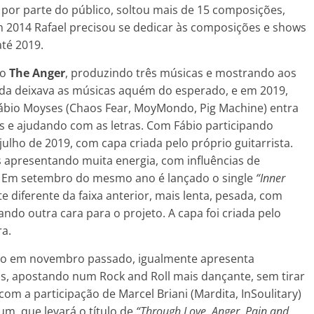
 por parte do público, soltou mais de 15 composições,
m 2014 Rafael precisou se dedicar às composições e shows
té 2019.
 o
The Anger
, produzindo três músicas e mostrando aos
ada deixava as músicas aquém do esperado, e em 2019,
 Fábio Moyses (Chaos Fear, MoyMondo, Pig Machine) entra
s e ajudando com as letras. Com Fábio participando
julho de 2019, com capa criada pelo próprio guitarrista.
 apresentando muita energia, com influências de
o. Em setembro do mesmo ano é lançado o single
“Inner
iferente da faixa anterior, mais lenta, pesada, com
ndo outra cara para o projeto. A capa foi criada pelo
ra.
do em novembro passado, igualmente apresenta
is, apostando num Rock and Roll mais dançante, sem tirar
om a participação de Marcel Briani (Mardita, InSoulitary)
um, que levará o título de
“Through Love, Anger, Pain and