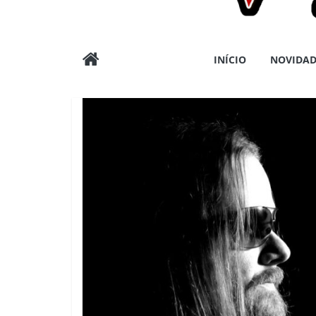
Wargods
INÍCIO
NOVIDAD
Press
Assessoria
e
Conteúdos