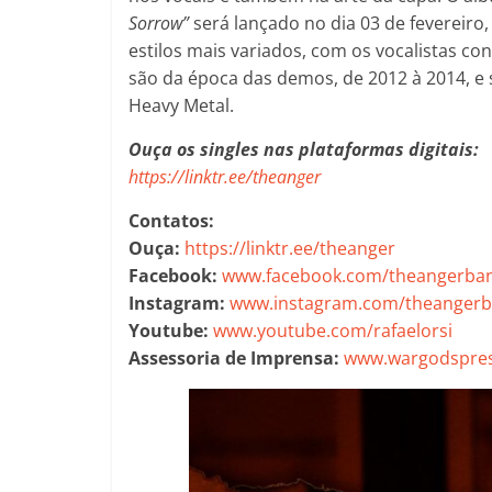
Sorrow”
será lançado no dia 03 de fevereiro
estilos mais variados, com os vocalistas co
são da época das demos, de 2012 à 2014, e s
Heavy Metal.
Ouça os singles nas plataformas digitais:
https://linktr.ee/theanger
Contatos:
Ouça:
https://linktr.ee/theanger
Facebook:
www.facebook.com/theangerba
Instagram:
www.instagram.com/theanger
Youtube:
www.youtube.com/rafaelorsi
Assessoria de Imprensa:
www.wargodspres