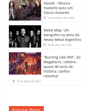
b
A
dI
e
Li
Voivod – Música
p
mutante para um
o
p
n
Cl
n
ar
futuro mutante
12 de março de 2026
o
p
a
k
til
k
ss
h
Metal Map: Um
ro
mergulho na alma do
ar
Heavy Metal Argentino
o
24 de abril de 2025
m
“Burning Like Hell”, do
Megahertz, celebra
quase 40 anos de
história; confira
resenha!
17 de abril de 2023
Popular Posts