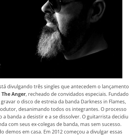
 está divulgando três singles que antecedem o lançamento
o
The Anger
, recheado de convidados especiais. Fundado
gravar o disco de estreia da banda Darkness in Flames,
produtor, desanimando todos os integrantes. O processo
 banda a desistir e a se dissolver. O guitarrista decidiu
inda com seus ex-colegas de banda, mas sem sucesso.
ando demos em casa. Em 2012 começou a divulgar essas