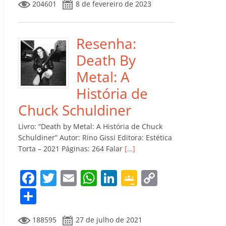
204601
8 de fevereiro de 2023
e
er
l
s
e
gl
y
m
b
A
dI
e
Li
p
o
p
n
Cl
n
ar
Resenha:
o
p
a
k
til
Death By
k
ss
h
Metal: A
ro
ar
História de
o
Chuck Schuldiner
m
Livro: “Death by Metal: A História de Chuck
Schuldiner” Autor: Rino Gissi Editora: Estética
Torta – 2021 Páginas: 264 Falar
[…]
F
T
E
W
Li
G
C
a
w
m
h
n
o
o
C
c
itt
ai
at
k
o
p
o
188595
27 de julho de 2021