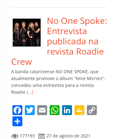
e
er
l
s
e
gl
y
m
b
A
dI
e
Li
p
o
p
n
Cl
n
ar
No One Spoke:
o
p
a
k
til
Entrevista
k
ss
h
publicada na
ro
ar
revista Roadie
o
Crew
m
A banda catarinense NO ONE SPOKE, que
atualmente promove o álbum “Nine Mirrors”,
concedeu uma entrevista para a revista
Roadie
[…]
F
T
E
W
Li
G
C
a
w
m
h
n
o
o
C
c
itt
ai
at
k
o
p
o
177193
27 de agosto de 2021