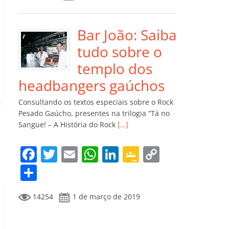
e
er
l
s
e
gl
y
m
b
A
dI
e
Li
p
o
p
n
Cl
n
ar
Bar João: Saiba
o
p
a
k
til
tudo sobre o
k
ss
h
templo dos
ro
ar
headbangers gaúchos
o
Consultando os textos especiais sobre o Rock
m
Pesado Gaúcho, presentes na trilogia “Tá no
Sangue! – A História do Rock
[…]
F
T
E
W
Li
G
C
a
w
m
h
n
o
o
C
c
itt
ai
at
k
o
p
o
14254
1 de março de 2019
e
er
l
s
e
gl
y
m
b
A
dI
e
Li
p