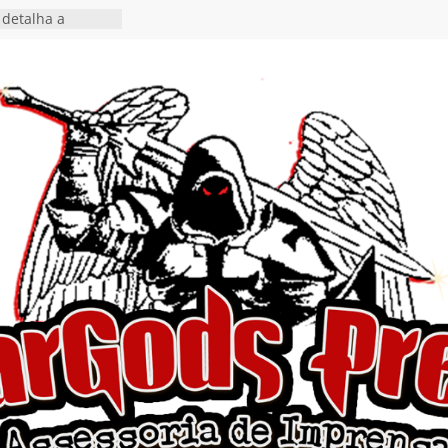
detalha a
 Rig” definitivo
ival Hell’s Heroes
tosth chega ao
ional em formato
o nas plataformas
cia show em
 Autoral” e
to do novo single
 hiato de uma
nçamento do EP
, I Begin”
 o single “Keep
live!” e detalha
ovo álbum