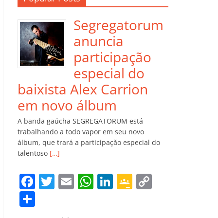
Segregatorum
anuncia
participação
especial do
baixista Alex Carrion
em novo álbum
A banda gaúcha SEGREGATORUM está
trabalhando a todo vapor em seu novo
álbum, que trará a participação especial do
talentoso
[…]
F
T
E
W
Li
G
C
a
w
m
h
n
o
o
C
c
itt
ai
at
k
o
p
o