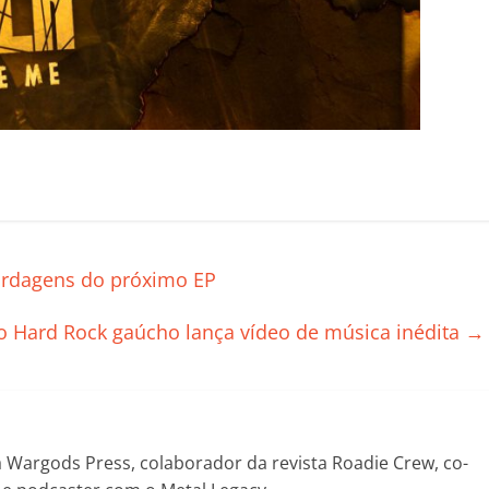
C
o
m
p
ordagens do próximo EP
ar
il
o Hard Rock gaúcho lança vídeo de música inédita
→
h
ar
Wargods Press, colaborador da revista Roadie Crew, co-