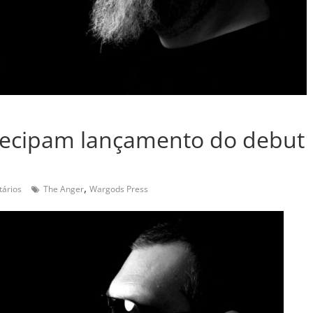
ntecipam lançamento do debut
,
ários
The Anger
Wargods Press