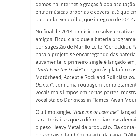
demos na internet e graças à boa aceitação
entre músicas próprias e covers, até que e
da banda Genocídio, que integrou de 2012 a
No final de 2018 o músico resolveu reativar
amigos. Ficou claro que a bateria program
por sugestão de Murillo Leite (Genocídio),
para o projeto se encarregando das bateria
ativamente, o primeiro single é lançado em 
“Don’t Fear the Snake”
chegou às plataformas
Motörhead, Accept e Rock and Roll clássic
Demon”
, com uma roupagem completamente d
vocais mais limpos em certas partes, mostra
vocalista do Darkness in Flames, Aivan Mou
O último single,
“Hate me or Love me”
, lança
características que a diferenciam das dema
o peso Heavy Metal da produção. Ela conta c
nos vocais e também na arte da capa. O álb