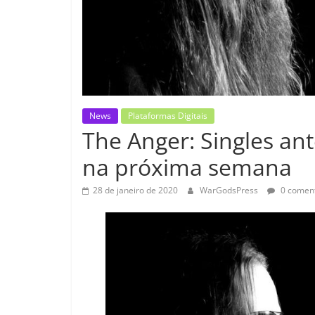
News
Plataformas Digitais
The Anger: Singles a
na próxima semana
28 de janeiro de 2020
WarGodsPress
0 coment