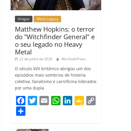
Artigos
Metal Legacy
Matthew Hopkins: o terror
do “Witchfinder General” e
o seu legado no Heavy
Metal
22 de junho de 2026
WarGodsPress
O século XVII britânico abrigou um dos
episódios mais sombrios de histeria
coletiva, fanatismo e carnificina liderados
por uma dupla
F
T
E
W
Li
G
C
a
w
m
h
n
o
o
C
c
itt
ai
at
k
o
p
o
e
er
l
s
e
gl
y
m