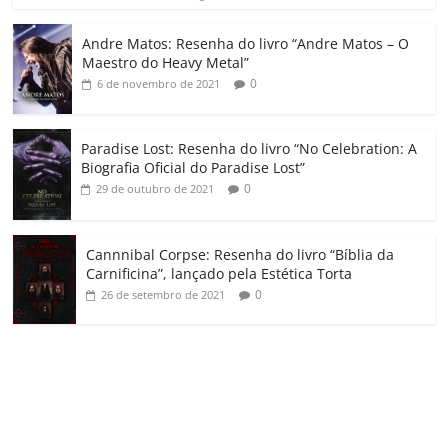
ro
o
Andre Matos: Resenha do livro “Andre Matos – O
m
Maestro do Heavy Metal”
0
6 de novembro de 2021
Paradise Lost: Resenha do livro “No Celebration: A
Biografia Oficial do Paradise Lost”
0
29 de outubro de 2021
Cannnibal Corpse: Resenha do livro “Bíblia da
Carnificina”, lançado pela Estética Torta
0
26 de setembro de 2021