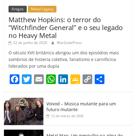
Artigos
Metal Legacy
Matthew Hopkins: o terror do
“Witchfinder General” e o seu legado
no Heavy Metal
22 de junho de 2026
WarGodsPress
O século XVII britânico abrigou um dos episódios mais
sombrios de histeria coletiva, fanatismo e carnificina
liderados por uma dupla
F
T
E
W
Li
G
C
C
a
w
m
h
n
o
o
o
c
itt
ai
at
k
o
p
m
Voivod – Música mutante para um
e
er
l
s
e
gl
y
p
futuro mutante
b
A
dI
e
Li
ar
12 de março de 2026
o
p
n
Cl
n
til
Metal Map: Um mergulho na alma do