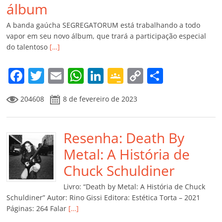
álbum
A banda gaúcha SEGREGATORUM está trabalhando a todo
vapor em seu novo álbum, que trará a participação especial
do talentoso
[…]
F
T
E
W
Li
G
C
C
a
w
m
h
n
o
o
o
204608
8 de fevereiro de 2023
c
itt
ai
at
k
o
p
m
e
er
l
s
e
gl
y
p
b
Resenha: Death By
A
dI
e
Li
ar
o
p
n
Cl
n
til
Metal: A História de
o
p
a
k
h
Chuck Schuldiner
k
ss
ar
Livro: “Death by Metal: A História de Chuck
ro
Schuldiner” Autor: Rino Gissi Editora: Estética Torta – 2021
Páginas: 264 Falar
[…]
o