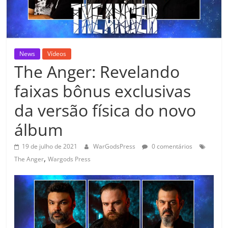
News
Vídeos
The Anger: Revelando
faixas bônus exclusivas
da versão física do novo
álbum
19 de julho de 2021
WarGodsPress
0 comentários
,
The Anger
Wargods Press