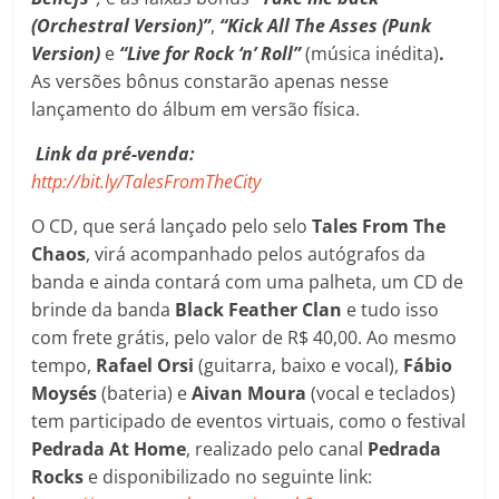
(Orchestral Version)”
,
“Kick All The Asses (Punk
Version)
e
“Live for Rock ‘n’ Roll”
(música inédita)
.
As versões bônus constarão apenas nesse
lançamento do álbum em versão física.
Link da pré-venda:
http://bit.ly/TalesFromTheCity
O CD, que será lançado pelo selo
Tales From The
Chaos
, virá acompanhado pelos autógrafos da
banda e ainda contará com uma palheta, um CD de
brinde da banda
Black Feather Clan
e tudo isso
com frete grátis, pelo valor de R$ 40,00. Ao mesmo
tempo,
Rafael Orsi
(guitarra, baixo e vocal),
Fábio
Moysés
(bateria) e
Aivan Moura
(vocal e teclados)
tem participado de eventos virtuais, como o festival
Pedrada At Home
, realizado pelo canal
Pedrada
Rocks
e disponibilizado no seguinte link: