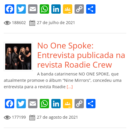
m
F
T
E
W
Li
G
C
C
a
w
m
h
n
o
o
o
188602
27 de julho de 2021
c
itt
ai
at
k
o
p
m
e
er
l
s
e
gl
y
p
b
No One Spoke:
A
dI
e
Li
ar
o
p
n
Cl
n
til
Entrevista publicada na
o
p
a
k
h
revista Roadie Crew
k
ss
ar
A banda catarinense NO ONE SPOKE, que
ro
atualmente promove o álbum “Nine Mirrors”, concedeu uma
entrevista para a revista Roadie
[…]
o
m
F
T
E
W
Li
G
C
C
a
w
m
h
n
o
o
o
177199
27 de agosto de 2021
c
itt
ai
at
k
o
p
m