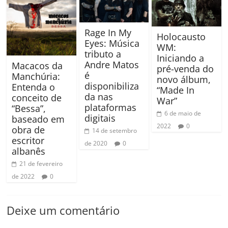
Rage In My
Holocausto
Eyes: Música
WM:
tributo a
Iniciando a
Andre Matos
Macacos da
pré-venda do
é
Manchúria:
novo álbum,
disponibiliza
Entenda o
“Made In
da nas
conceito de
War”
plataformas
“Bessa”,
6 de maio de
digitais
baseado em
2022
0
obra de
14 de setembro
escritor
de 2020
0
albanês
21 de fevereiro
de 2022
0
Deixe um comentário