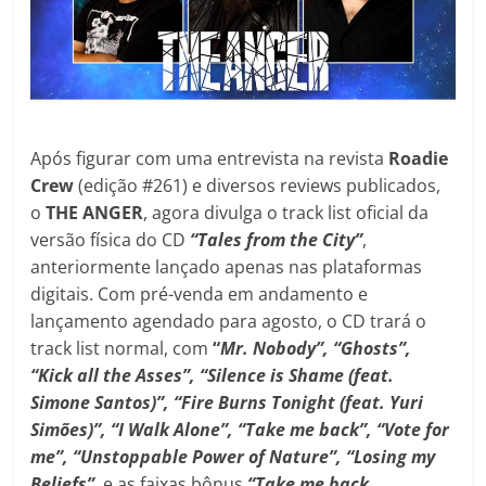
Após figurar com uma entrevista na revista
Roadie
Crew
(edição #261) e diversos reviews publicados,
o
THE ANGER
, agora divulga o track list oficial da
versão física do CD
“Tales from the City”
,
anteriormente lançado apenas nas plataformas
digitais. Com pré-venda em andamento e
lançamento agendado para agosto, o CD trará o
track list normal, com
“
Mr. Nobody”, “Ghosts”,
“Kick all the Asses”, “Silence is Shame (feat.
Simone Santos)
”, “Fire Burns Tonight (feat. Yuri
Simões)”, “I Walk Alone”, “Take me back”, “Vote for
me”, “Unstoppable Power of Nature”, “
Losing my
Beliefs”
,
e as faixas bônus
“Take me back