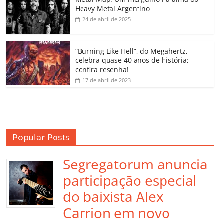
o
p
a
k
h
Heavy Metal Argentino
k
ss
ar
24 de abril de 2025
ro
o
“Burning Like Hell”, do Megahertz,
m
celebra quase 40 anos de história;
confira resenha!
17 de abril de 2023
Popular Posts
Segregatorum anuncia
participação especial
do baixista Alex
Carrion em novo