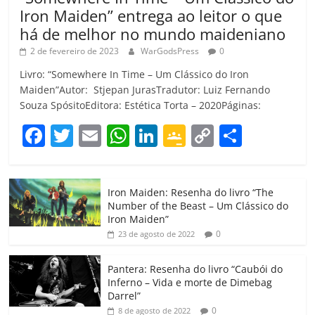
Iron Maiden” entrega ao leitor o que
há de melhor no mundo maideniano
2 de fevereiro de 2023
WarGodsPress
0
Livro: “Somewhere In Time – Um Clássico do Iron
Maiden”Autor: Stjepan JurasTradutor: Luiz Fernando
Souza SpósitoEditora: Estética Torta – 2020Páginas:
F
T
E
W
Li
G
C
C
a
w
m
h
n
o
o
o
c
itt
ai
at
k
o
p
m
Iron Maiden: Resenha do livro “The
e
er
l
s
e
gl
y
p
Number of the Beast – Um Clássico do
b
A
dI
e
Li
ar
Iron Maiden”
0
23 de agosto de 2022
o
p
n
Cl
n
til
o
p
a
k
h
Pantera: Resenha do livro “Caubói do
Inferno – Vida e morte de Dimebag
k
ss
ar
Darrel”
0
8 de agosto de 2022